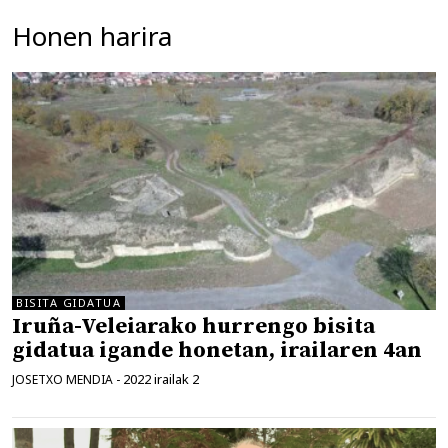
Honen harira
BISITA GIDATUA
Iruña-Veleiarako hurrengo bisita
gidatua igande honetan, irailaren 4an
2022 irailak 2
JOSETXO MENDIA
-