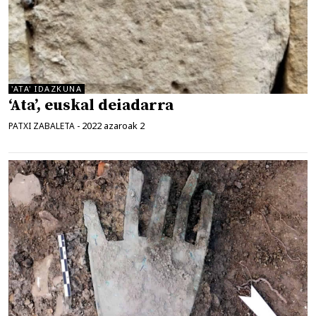
'ATA' IDAZKUNA
‘Ata’, euskal deiadarra
2022 azaroak 2
PATXI ZABALETA
-