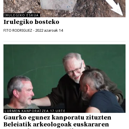
IRULEGIKO ESKUA
Irulegiko bosteko
2022 azaroak 14
FITO RODRIGUEZ
-
LURMEN KANPORATZEA 17 URTE
Gaurko egunez kanporatu zituzten
Beleiatik arkeologoak euskararen