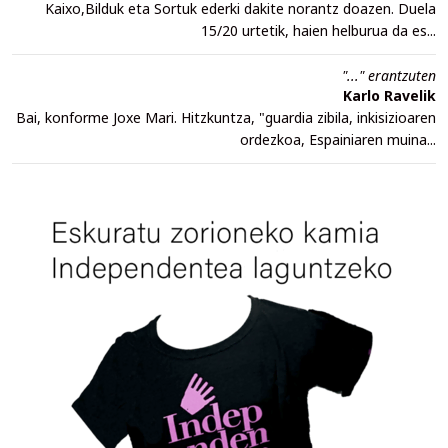
Kaixo,Bilduk eta Sortuk ederki dakite norantz doazen. Duela
15/20 urtetik, haien helburua da es...
"..." erantzuten
Karlo Ravelik
Bai, konforme Joxe Mari. Hitzkuntza, "guardia zibila, inkisizioaren
ordezkoa, Espainiaren muina...