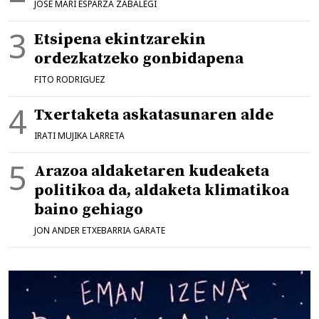
JOSE MARI ESPARZA ZABALEGI
Etsipena ekintzarekin
ordezkatzeko gonbidapena
FITO RODRIGUEZ
Txertaketa askatasunaren alde
IRATI MUJIKA LARRETA
Arazoa aldaketaren kudeaketa
politikoa da, aldaketa klimatikoa
baino gehiago
JON ANDER ETXEBARRIA GARATE