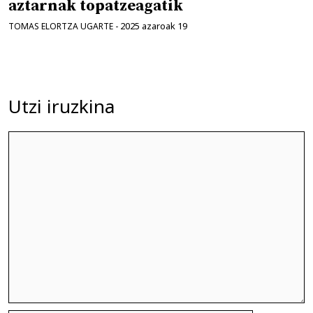
aztarnak topatzeagatik
2025 azaroak 19
TOMAS ELORTZA UGARTE
-
Utzi iruzkina
Iruzkina