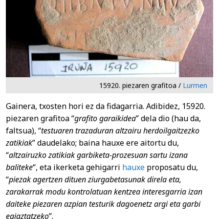
15920. piezaren grafitoa /
Lurmen
Gainera, txosten hori ez da fidagarria. Adibidez, 15920.
piezaren grafitoa “
grafito garaikidea
” dela dio (hau da,
faltsua), “
testuaren trazaduran altzairu herdoilgaitzezko
zatikiak
” daudelako; baina hauxe ere aitortu du,
“
altzairuzko zatikiak garbiketa-prozesuan sartu izana
baliteke
“, eta ikerketa gehigarri
hauxe
proposatu du,
“
piezak agertzen dituen ziurgabetasunak direla eta,
zarakarrak modu kontrolatuan kentzea interesgarria izan
daiteke piezaren azpian testurik dagoenetz argi eta garbi
egiaztatzeko
”.