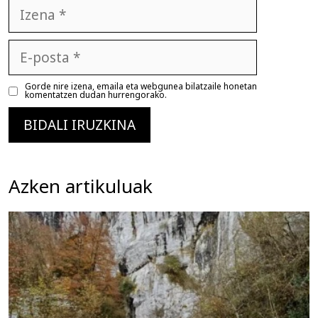
Izena
E-
posta
Gorde nire izena, emaila eta webgunea bilatzaile honetan
komentatzen dudan hurrengorako.
Azken artikuluak