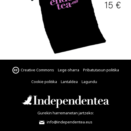
Creative Commons
Lege oharra
Pribatutasun politika
Cookie politika
Lantaldea
Lagundu
Gurekin harremanetan jartzeko:
info@independentea.eus