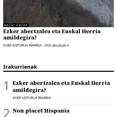
NAZIO-KRISIA
Ezker abertzalea eta Euskal Herria
amildegira?
ASIER AIZPURUA IÑARREA
-
2026 abuztuak 4
Irakurrienak
Ezker abertzalea eta Euskal Herria
amildegira?
ASIER AIZPURUA IÑARREA
Non placet Hispania