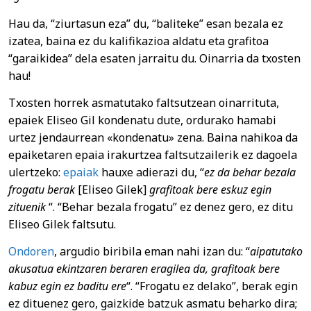
Hau da, “ziurtasun eza” du, “baliteke” esan bezala ez
izatea, baina ez du kalifikazioa aldatu eta grafitoa
“garaikidea” dela esaten jarraitu du. Oinarria da txosten
hau!
Txosten horrek asmatutako faltsutzean oinarrituta,
epaiek Eliseo Gil kondenatu dute, ordurako hamabi
urtez jendaurrean «kondenatu» zena. Baina nahikoa da
epaiketaren epaia irakurtzea faltsutzailerik ez dagoela
ulertzeko:
epaiak
hauxe adierazi du, “
ez da behar bezala
frogatu berak
[Eliseo Gilek]
grafitoak bere eskuz egin
zituenik
“. “Behar bezala frogatu” ez denez gero, ez ditu
Eliseo Gilek faltsutu.
Ondoren
, argudio biribila eman nahi izan du: “
aipatutako
akusatua ekintzaren beraren eragilea da, grafitoak bere
kabuz egin ez baditu ere
“. “Frogatu ez delako”, berak egin
ez dituenez gero, gaizkide batzuk asmatu beharko dira;