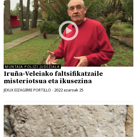
MUNTAIA POLIZI-JUDIZIALA
Iruña-Veleiako faltsifikatzaile
misteriotsua eta ikusezina
2022 azaroak 25
JEXUX EIZAGIRRE PORTILLO
-