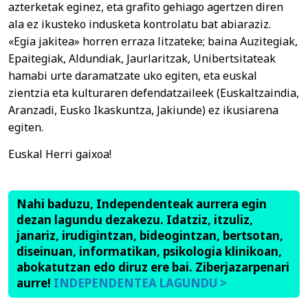
azterketak eginez, eta grafito gehiago agertzen diren
ala ez ikusteko indusketa kontrolatu bat abiaraziz.
«Egia jakitea» horren erraza litzateke; baina Auzitegiak,
Epaitegiak, Aldundiak, Jaurlaritzak, Unibertsitateak
hamabi urte daramatzate uko egiten, eta euskal
zientzia eta kulturaren defendatzaileek (Euskaltzaindia,
Aranzadi, Eusko Ikaskuntza, Jakiunde) ez ikusiarena
egiten.
Euskal Herri gaixoa!
Nahi baduzu, Independenteak aurrera egin
dezan lagundu dezakezu. Idatziz, itzuliz,
janariz, irudigintzan, bideogintzan, bertsotan,
diseinuan, informatikan, psikologia klinikoan,
abokatutzan edo diruz ere bai. Ziberjazarpenari
aurre!
INDEPENDENTEA LAGUNDU >