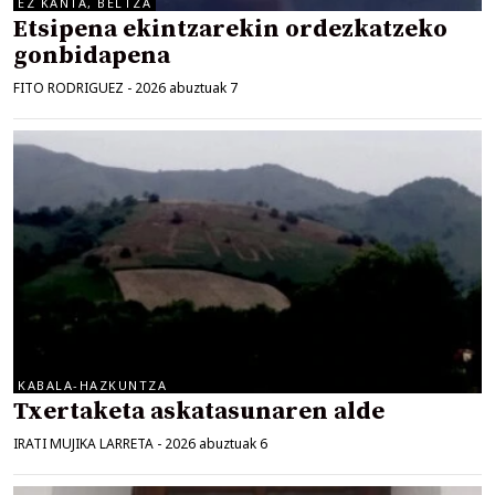
EZ KANTA, BELTZA
Etsipena ekintzarekin ordezkatzeko
gonbidapena
FITO RODRIGUEZ
-
2026 abuztuak 7
KABALA-HAZKUNTZA
Txertaketa askatasunaren alde
IRATI MUJIKA LARRETA
-
2026 abuztuak 6