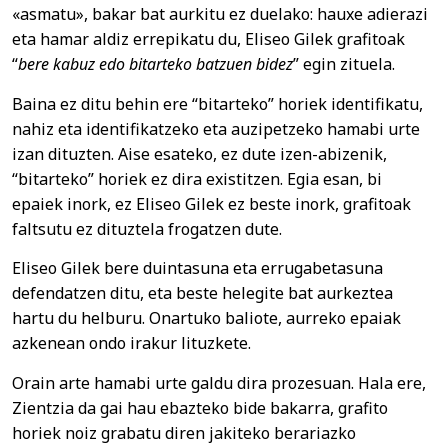
«asmatu», bakar bat aurkitu ez duelako: hauxe adierazi
eta hamar aldiz errepikatu du, Eliseo Gilek grafitoak
“
bere kabuz edo bitarteko batzuen bidez
” egin zituela.
Baina ez ditu behin ere “bitarteko” horiek identifikatu,
nahiz eta identifikatzeko eta auzipetzeko hamabi urte
izan dituzten. Aise esateko, ez dute izen-abizenik,
“bitarteko” horiek ez dira existitzen. Egia esan, bi
epaiek inork, ez Eliseo Gilek ez beste inork, grafitoak
faltsutu ez dituztela frogatzen dute.
Eliseo Gilek bere duintasuna eta errugabetasuna
defendatzen ditu, eta beste helegite bat aurkeztea
hartu du helburu. Onartuko baliote, aurreko epaiak
azkenean ondo irakur lituzkete.
Orain arte hamabi urte galdu dira prozesuan. Hala ere,
Zientzia da gai hau ebazteko bide bakarra, grafito
horiek noiz grabatu diren jakiteko berariazko