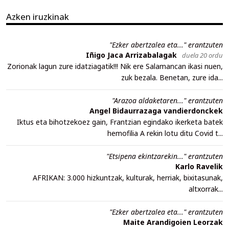
Azken iruzkinak
"Ezker abertzalea eta..." erantzuten
Iñigo Jaca Arrizabalagak
duela 20 ordu
Zorionak lagun zure idatziagatik!!! Nik ere Salamancan ikasi nuen,
zuk bezala. Benetan, zure ida...
"Arazoa aldaketaren..." erantzuten
Angel Bidaurrazaga vandierdonckek
Iktus eta bihotzekoez gain, Frantzian egindako ikerketa batek
hemofilia A rekin lotu ditu Covid t...
"Etsipena ekintzarekin..." erantzuten
Karlo Ravelik
AFRIKAN: 3.000 hizkuntzak, kulturak, herriak, bixitasunak,
altxorrak...
"Ezker abertzalea eta..." erantzuten
Maite Arandigoien Leorzak