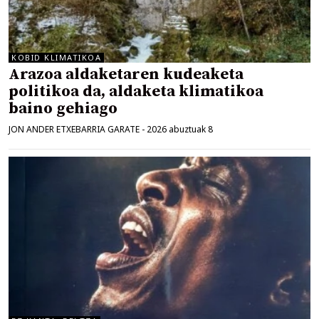
KOBID KLIMATIKOA
Arazoa aldaketaren kudeaketa
politikoa da, aldaketa klimatikoa
baino gehiago
JON ANDER ETXEBARRIA GARATE
-
2026 abuztuak 8