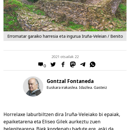
Erromatar garaiko harresia eta ingurua Iruña-Veleian / Benito
2021 otsailak 22
0
Gontzal Fontaneda
Euskara irakaslea. Idazlea. Gasteiz
Horrelaxe laburbiltzen dira Iruña-Veleiako bi epaiak,
epaiketarena eta Eliseo Gilek aurkeztu zuen
helegitearena. Biek kondenatu badute ere, aski da