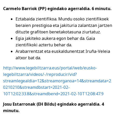
Carmelo Barriok (PP) egindako agerraldia. 6 minutu.
Eztabaida zientifikoa. Mundu osoko zientifikoek
beraien prestigioa eta jakituria zalantzan jartzen
dituzte grafitoen benetakotasuna ziurtatuz.
Egia jakiteko aukera egon behar da. Gaia
zientifikoki aztertu behar da.
Arabarrentzat eta euskaldunentzat Iruña-Veleia
altxor bat da.
http://www.legebiltzarra.eus/portal/web/eusko-
legebiltzarra/videos/-/reproducir/vid?
streamlegealdia=12&streamorganoa=14&streamdata=2
0210210&streamdbstart=2021-02-
10T12:02:33.8&streamdbend=2021-02-10T12:08:47.9
Josu Estarronak (EH Bildu) egindako agerraldia. 4
minutu.