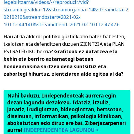
legebiltzarra/videos/-/reproducir/vid?
streamlegealdia=12&streamorganoa=14&streamdata=2
0210210&streamdbstart=2021-02-
10T12:44:14.0&streamdbend=2021-02-10T12:47:47.6
Hau al da alderdi politiko guztiek aho batez babesten,
txalotzen eta defenditzen duzuen ZIENTZIA eta PLAN
ESTRATEGIKO berria?
Grafitoak ez datatzea eta
behin eta berriro aztarnategi batean
hondeamakina sartzea dena suntsituz eta
zabortegi bihurtuz, zientziaren alde egitea al da?
Nahi baduzu, Independenteak aurrera egin
dezan lagundu dezakezu. Idatziz, itzuliz,
janariz, irudigintzan, bideogintzan, bertsotan,
diseinuan, informatikan, psikologia klinikoan,
abokatutzan edo diruz ere bai. Ziberjazarpenari
aurre!
INDEPENDENTEA LAGUNDU >