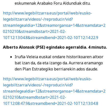
eskumenak Arabako Foru Aldundiak ditu.
http://www.legebiltzarra.eus/portal/web/eusko-
legebiltzarra/videos/-/reproducir/vid?
streamlegealdia=12&streamorganoa=14&streamdata=2
0210210&streamdbstart=2021-02-
10T12:13:04.8&streamdbend=2021-02-10T12:14:22.9
Alberto Alonsok (PSE) egindako agerraldia. 4 minutu.
Iruña-Veleia euskal ondare historikoaren altxor
bat izan da, da eta izango da. Aurrera eramango
den Plan Estrategiko berriarekin ados daude.
http://www.legebiltzarra.eus/portal/web/eusko-
legebiltzarra/videos/-/reproducir/vid?
streamlegealdia=12&streamorganoa=14&streamdata=2
0210210&streamdbstart=2021-02-
10T12:08:47.9&streamdbend=2021-02-10T12:13:04.8