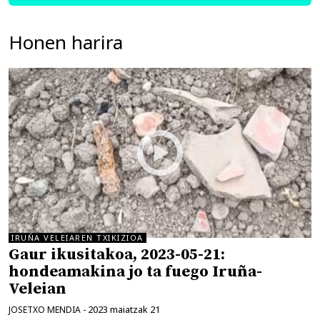
Honen harira
IRUÑA VELEIAREN TXIKIZIOA
Gaur ikusitakoa, 2023-05-21:
hondeamakina jo ta fuego Iruña-
Veleian
2023 maiatzak 21
JOSETXO MENDIA
-