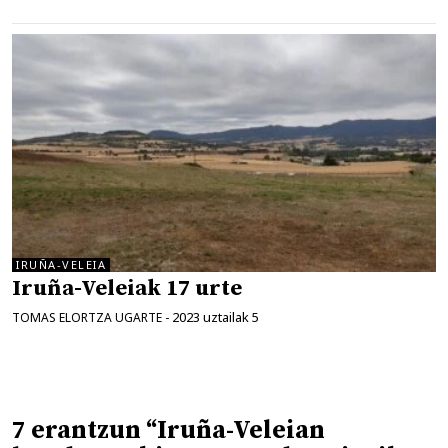
IRUÑA-VELEIA
Iruña-Veleiak 17 urte
2023 uztailak 5
TOMAS ELORTZA UGARTE
-
7 erantzun “Iruña-Veleian