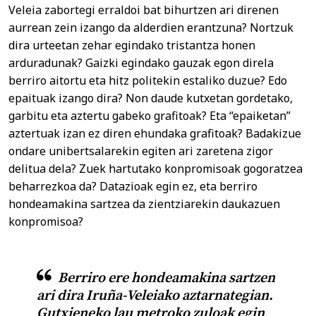
Veleia zabortegi erraldoi bat bihurtzen ari direnen
aurrean zein izango da alderdien erantzuna? Nortzuk
dira urteetan zehar egindako tristantza honen
arduradunak? Gaizki egindako gauzak egon direla
berriro aitortu eta hitz politekin estaliko duzue? Edo
epaituak izango dira? Non daude kutxetan gordetako,
garbitu eta aztertu gabeko grafitoak? Eta “epaiketan”
aztertuak izan ez diren ehundaka grafitoak? Badakizue
ondare unibertsalarekin egiten ari zaretena zigor
delitua dela? Zuek hartutako konpromisoak gogoratzea
beharrezkoa da? Datazioak egin ez, eta berriro
hondeamakina sartzea da zientziarekin daukazuen
konpromisoa?
Berriro ere hondeamakina sartzen
ari dira Iruña-Veleiako aztarnategian.
Gutxieneko lau metroko zuloak egin