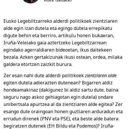
Eusko Legebiltzarreko alderdi politikoek zientziaren
alde egin izan dutela eta egingo dutela errepikatu
digute behin eta berriro, artikulu honen bukaeran,
Iruña-Veleiako gaia aztertzeko Legebiltzarrean
egindako agerraldiaren bideoetan, ikus daitekeen
bezala. Azken gertakizunak ikusi ostean, ordea, milaka
galdera etortzen zaizkit burura.
Zer esan nahi dute alderdi politikoek
zientziaren alde
egiten dutela adierazten dutenean? Bigarren aldiz
hondeamakinaz (dakigunez bi aldiz sartu dute, baina
seguru nago askoz gehiagotan egin dutela) ondare
unibertsala apurtzea al da zientziaren alde egitea? Zer
esango dute oraingoan honen guztiaren arduradun eta
errudun direnek (PNV eta PSE), eta beste alde batera
begiratzen dutenek (EH Bildu eta Podemos)? Iruña-