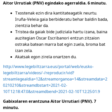
Aitor Urrutiak (PNV)
egindako agerraldia. 6 minutu.
Txostenak ezin dira kantitateagatik neurtu.
Iruña-Veleia gaia berbideratu behar baldin bada,
zientzia behar da.
Tristea da gaiak bide judiziala hartu izana, baina
auzitegian Oscar Escribanori entzun zitzaion
ostraka batean marra bat egin zuela, broma bat
izan zela.
Akatsak egon zirela onartzen du.
http://www.legebiltzarra.eus/portal/web/eusko-
legebiltzarra/videos/-/reproducir/vid?
streamlegealdia=12&streamorganoa=14&streamdata=2
0210210&streamdbstart=2021-02-
10T12:18:47.0&streamdbend=2021-02-10T12:25:01.9
Gabixolaren erantzuna Aitor Urrutiari (PNV). 7
minutu.