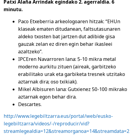
Patxi Alaña Arrindak
egindako 2. agerraldia. 6
minutu.
Paco Etxeberria arkeologoaren hitzak: “EHUn
klaseak ematen ditudanean, faltsutasunaren
aldeko txosten bat jartzen dut adibide gisa
gauzak zelan ez diren egin behar ikasleei
azaltzeko”.
IPCEren Navarroren lana: 5-10 mikra metal
moderno aurkitu zituen (aireak, garbitzeko
erabilitako urak eta garbiketa tresnek utzitako
aztarnak dira; oso txikiak).
Mikel Albisuren lana: Gutxienez 50-100 mikrako
aztarnak egon behar dira.
Descartes.
http://www.legebiltzarra.eus/portal/web/eusko-
legebiltzarra/videos/-/reproducir/vid?
streamlegealdia=12&streamorganoa=14&streamdata=2