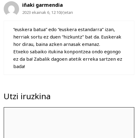
iñaki garmendia
2023 ekainak 6, 12:10(r)etan
“euskera batua” edo “euskera estandarra” izan,
herriak sortu ez duen “hizkuntz” bat da. Euskerak
hor dirau, baina azken arnasak emanaz.
Etxeko sabaiko itukina konpontzea ondo egongo
ez da ba! Zabalik dagoen atetik erreka sartzen ez
bada!
Utzi iruzkina
Iruzkina