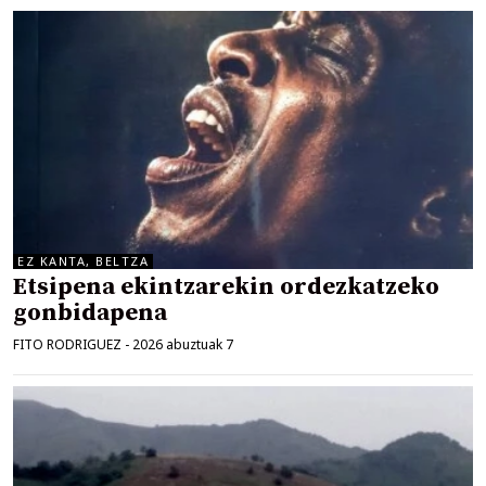
EZ KANTA, BELTZA
Etsipena ekintzarekin ordezkatzeko
gonbidapena
FITO RODRIGUEZ
-
2026 abuztuak 7