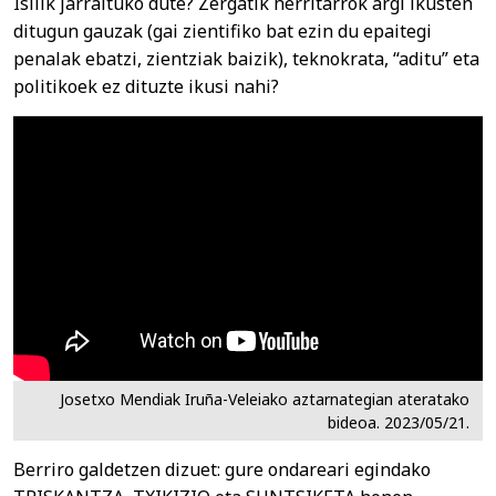
Isilik jarraituko dute? Zergatik herritarrok argi ikusten
ditugun gauzak (gai zientifiko bat ezin du epaitegi
penalak ebatzi, zientziak baizik), teknokrata, “aditu” eta
politikoek ez dituzte ikusi nahi?
Josetxo Mendiak Iruña-Veleiako aztarnategian ateratako
bideoa. 2023/05/21.
Berriro galdetzen dizuet: gure ondareari egindako