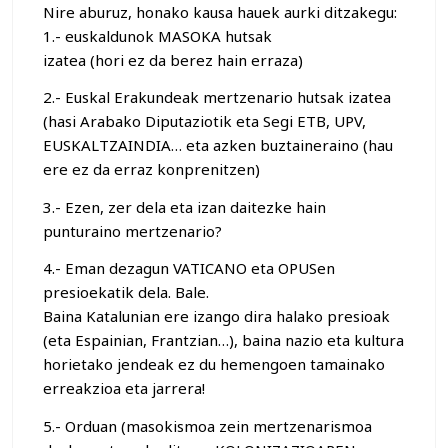
Nire aburuz, honako kausa hauek aurki ditzakegu:
1.- euskaldunok MASOKA hutsak
izatea (hori ez da berez hain erraza)
2.- Euskal Erakundeak mertzenario hutsak izatea
(hasi Arabako Diputaziotik eta Segi ETB, UPV,
EUSKALTZAINDIA… eta azken buztaineraino (hau
ere ez da erraz konprenitzen)
3.- Ezen, zer dela eta izan daitezke hain
punturaino mertzenario?
4.- Eman dezagun VATICANO eta OPUSen
presioekatik dela. Bale.
Baina Katalunian ere izango dira halako presioak
(eta Espainian, Frantzian…), baina nazio eta kultura
horietako jendeak ez du hemengoen tamainako
erreakzioa eta jarrera!
5.- Orduan (masokismoa zein mertzenarismoa