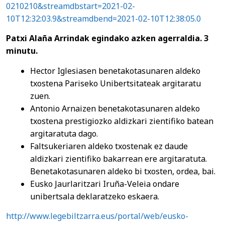
0210210&streamdbstart=2021-02-
10T12:32:03.9&streamdbend=2021-02-10T12:38:05.0
Patxi Alaña Arrindak egindako azken agerraldia. 3
minutu.
Hector Iglesiasen benetakotasunaren aldeko
txostena Pariseko Unibertsitateak argitaratu
zuen.
Antonio Arnaizen benetakotasunaren aldeko
txostena prestigiozko aldizkari zientifiko batean
argitaratuta dago.
Faltsukeriaren aldeko txostenak ez daude
aldizkari zientifiko bakarrean ere argitaratuta.
Benetakotasunaren aldeko bi txosten, ordea, bai.
Eusko Jaurlaritzari Iruña-Veleia ondare
unibertsala deklaratzeko eskaera.
http://www.legebiltzarra.eus/portal/web/eusko-