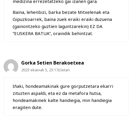
medizina errezetatzeko gai izanen gara.
Baina, lehenbizi, barka bezate Mitxelenak eta
Gipuzkoarrek, baina zuek eraiki eraiki duzuena
(gainontzeko guztien laguntzarekin) EZ DA
“EUSKERA BATUA”, oraindik behintzat.
Gorka Setien Berakoetxea
2023 ekainak 5, 23:17(r)etan
Iñaki, hondeamakinak gure gorputzetara ekarri
zituzten aspaldi, eta ez da metafora hutsa,
hondeamakinek kalte handiegia, min handiegia
eragiten dute.