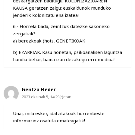
deskargatzen baditugu, KOLONIZAZIOAREN
KAUSA geratzen zaigu: euskaldunok munduko
jenderik kolonizatu ena izatea!
6.- Horrela bada, zeintzuk datezke sakoneko
zergatiak?:
a) berezkoak (hots, GENETIKOAK
b) EZARRIAK. Kasu honetan, psikoanalisen laguntza
handia behar, baina izan dezakegu erremedioa!
Gentza Eleder
2023 ekainak 5, 14:29(r)etan
Unai, mila esker, idatzitakoak horrenbeste
informazioz osatuta emateagatik!