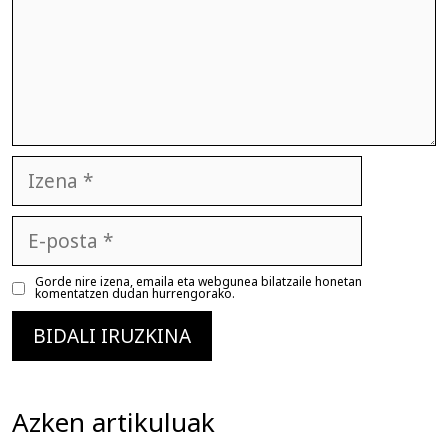
Izena
E-
posta
Gorde nire izena, emaila eta webgunea bilatzaile honetan
komentatzen dudan hurrengorako.
Azken artikuluak