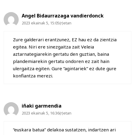
Angel Bidaurrazaga vandierdonck
2023 ekainak 5, 15:05(r)etan
Zure galderari erantzunez, EZ hau ez da zientzia
egitea. Niri ere sinezgaitza zait Veleia
aztarnategiarekin gertatu den guztian, baina
plandemiarekin gertatu ondoren ez zait hain
ulergaitza egiten. Gure “agintariek” ez dute gure
konfiantza merezi.
iñaki garmendia
2023 ekainak 5, 16:36(r)etan
“euskara batua” delakoa sustatzen, indartzen ari