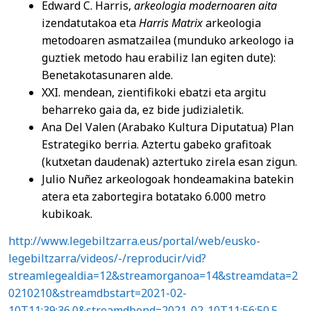
Edward C. Harris,
arkeologia modernoaren aita
izendatutakoa eta
Harris Matrix
arkeologia
metodoaren asmatzailea (munduko arkeologo ia
guztiek metodo hau erabiliz lan egiten dute):
Benetakotasunaren alde.
XXI. mendean, zientifikoki ebatzi eta argitu
beharreko gaia da, ez bide judizialetik.
Ana Del Valen (Arabako Kultura Diputatua) Plan
Estrategiko berria. Aztertu gabeko grafitoak
(kutxetan daudenak) aztertuko zirela esan zigun.
Julio Nuñez arkeologoak hondeamakina batekin
atera eta zabortegira botatako 6.000 metro
kubikoak.
http://www.legebiltzarra.eus/portal/web/eusko-
legebiltzarra/videos/-/reproducir/vid?
streamlegealdia=12&streamorganoa=14&streamdata=2
0210210&streamdbstart=2021-02-
10T11:39:36.0&streamdbend=2021-02-10T11:56:50.5