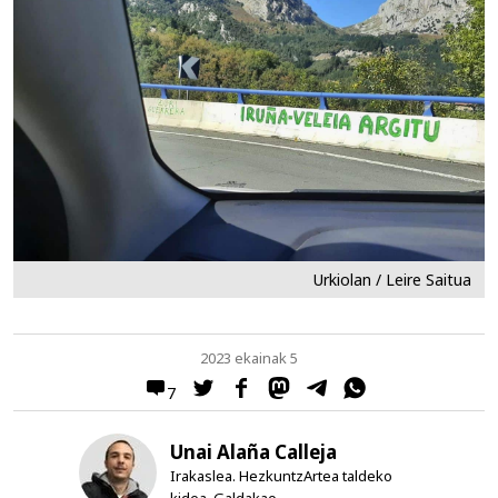
Urkiolan / Leire Saitua
2023 ekainak 5
7
Unai Alaña Calleja
Irakaslea. HezkuntzArtea taldeko
kidea. Galdakao