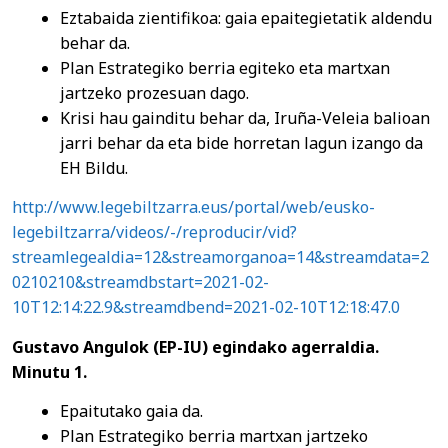
Eztabaida zientifikoa: gaia epaitegietatik aldendu
behar da.
Plan Estrategiko berria egiteko eta martxan
jartzeko prozesuan dago.
Krisi hau gainditu behar da, Iruña-Veleia balioan
jarri behar da eta bide horretan lagun izango da
EH Bildu.
http://www.legebiltzarra.eus/portal/web/eusko-
legebiltzarra/videos/-/reproducir/vid?
streamlegealdia=12&streamorganoa=14&streamdata=2
0210210&streamdbstart=2021-02-
10T12:14:22.9&streamdbend=2021-02-10T12:18:47.0
Gustavo Angulok (EP-IU) egindako agerraldia.
Minutu 1.
Epaitutako gaia da.
Plan Estrategiko berria martxan jartzeko