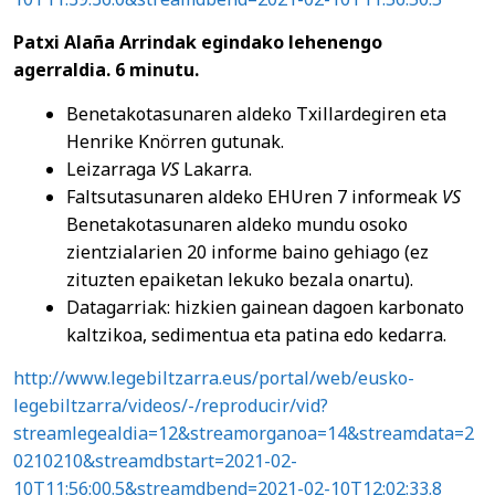
Patxi Alaña Arrindak
egindako lehenengo
agerraldia. 6 minutu.
Benetakotasunaren aldeko Txillardegiren eta
Henrike Knörren gutunak.
Leizarraga
VS
Lakarra.
Faltsutasunaren aldeko EHUren 7 informeak
VS
Benetakotasunaren aldeko mundu osoko
zientzialarien 20 informe baino gehiago (ez
zituzten epaiketan lekuko bezala onartu).
Datagarriak: hizkien gainean dagoen karbonato
kaltzikoa, sedimentua eta patina edo kedarra.
http://www.legebiltzarra.eus/portal/web/eusko-
legebiltzarra/videos/-/reproducir/vid?
streamlegealdia=12&streamorganoa=14&streamdata=2
0210210&streamdbstart=2021-02-
10T11:56:00.5&streamdbend=2021-02-10T12:02:33.8