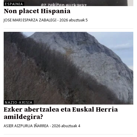
ESPAINIA
Non placet Hispania
JOSE MARI ESPARZA ZABALEGI
-
2026 abuztuak 5
NAZIO-KRISIA
Ezker abertzalea eta Euskal Herria
amildegira?
ASIER AIZPURUA IÑARREA
-
2026 abuztuak 4