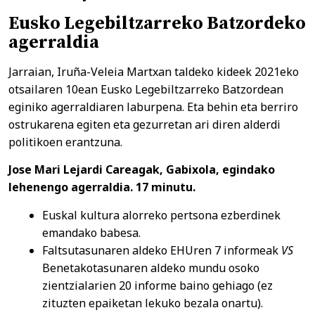
Eusko Legebiltzarreko Batzordeko
agerraldia
Jarraian, Iruña-Veleia Martxan taldeko kideek 2021eko
otsailaren 10ean Eusko Legebiltzarreko Batzordean
eginiko agerraldiaren laburpena. Eta behin eta berriro
ostrukarena egiten eta gezurretan ari diren alderdi
politikoen erantzuna.
Jose Mari Lejardi Careagak, Gabixola, egindako
lehenengo agerraldia. 17 minutu.
Euskal kultura alorreko pertsona ezberdinek
emandako babesa.
Faltsutasunaren aldeko EHUren 7 informeak
VS
Benetakotasunaren aldeko mundu osoko
zientzialarien 20 informe baino gehiago (ez
zituzten epaiketan lekuko bezala onartu).