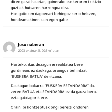
diren garai hauetan, gainerako euskeraren txikizio
guztiak hutsaren hurrengoa dira.
Has gaitezen dagoenari behingoz serio heltzen,
hondeamakinen zain egon gabe.
Josu naberan
2023 ekainak 5, 20:34(r)etan
Hasteko, ikus dezagun errealitatea bere
gordinean: ez daukagu, oraingoz behintzat
“EUSKERA BATUA” deritzana.
Daukagun bakarra “EUSKERA ESTANDARRA” da,
zeren BATUA eta STANDARRA ez da gauza bera,
ezta gutxiagorik ere.
Orain, bi kontzeptuak ongi bereizi ondoren,