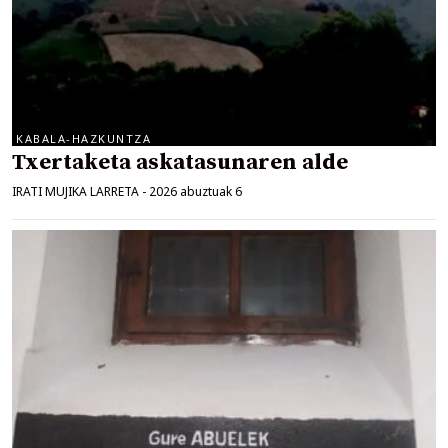
KABALA-HAZKUNTZA
Txertaketa askatasunaren alde
IRATI MUJIKA LARRETA
-
2026 abuztuak 6