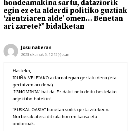
hondeamakina sartu, dataziorik
egin ez eta alderdi politiko guztiak
‘zientziaren alde’ omen… Benetan
ari zarete?” bidalketan
Josu naberan
2023 ekainak 5, 12:15(r)etan
Hasteko,
IRUÑA-VELEIAKO aztarnategian gertatu dena (eta
gertatzen ari dena)
“IGNOMINIA” bat da. Ez dakit nola deitu bestelako
adjektibo batekin!
“EUSKAL OASIA” honetan soilik gerta zitekeen.
Norberak atera ditzala horren kausa eta
ondorioak.