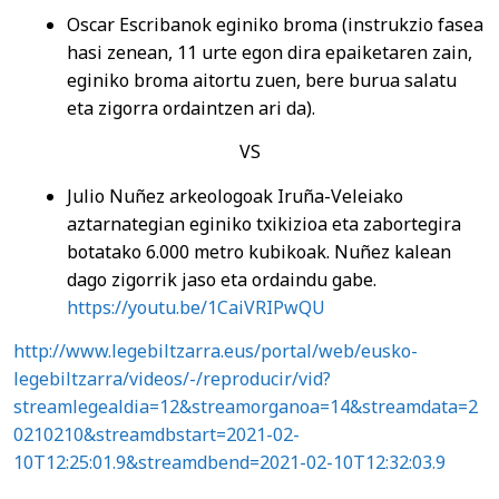
Oscar Escribanok eginiko broma (instrukzio fasea
hasi zenean, 11 urte egon dira epaiketaren zain,
eginiko broma aitortu zuen, bere burua salatu
eta zigorra ordaintzen ari da).
VS
Julio Nuñez arkeologoak Iruña-Veleiako
aztarnategian eginiko txikizioa eta zabortegira
botatako 6.000 metro kubikoak. Nuñez kalean
dago zigorrik jaso eta ordaindu gabe.
https://youtu.be/1CaiVRIPwQU
http://www.legebiltzarra.eus/portal/web/eusko-
legebiltzarra/videos/-/reproducir/vid?
streamlegealdia=12&streamorganoa=14&streamdata=2
0210210&streamdbstart=2021-02-
10T12:25:01.9&streamdbend=2021-02-10T12:32:03.9