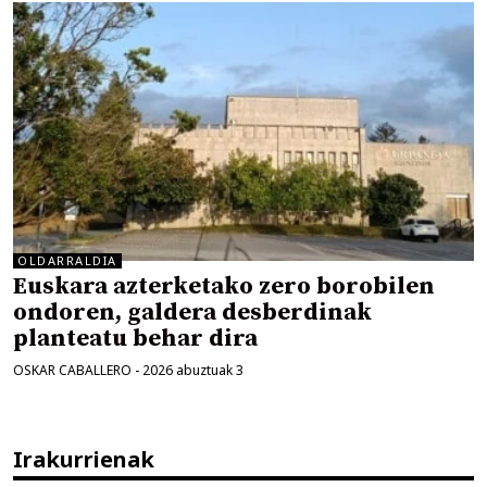
OLDARRALDIA
Euskara azterketako zero borobilen
ondoren, galdera desberdinak
planteatu behar dira
OSKAR CABALLERO
-
2026 abuztuak 3
Irakurrienak