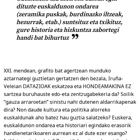
dituzte euskaldunon ondarea
(zeramika puskak, burdinazko iltzeak,
hezurrak, etab.) suntsituz eta txikituz,
gure historia eta hizkuntza zabortegi
handi bat bihurtuz
XXI. mendean, grafito bat agertzean munduko
aztarnategi guztietan gertatzen den bezala, Iruña-
Veleian DATAZIOAK eskatzea eta HONDEAMAKINA EZ
sartzea buruhauste edo-eta zentzugabekeria da? Soilik
“gauza arraroetan” sinistu nahi dutenen aldarrikapenak
dira? Non daude kultura eta politika alorreko
euskaldunak aho batez hau guztia salatzeko? Euskera,
euskaldunon ondarea eta historiari egindako erasorik
handienetarikoaren aurrean ez al dute ezer esango?