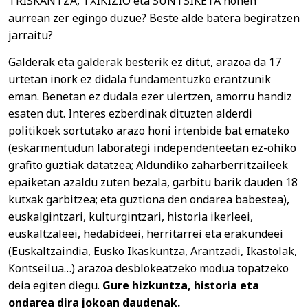
TRISKANTZA, TXIKIZIO eta SUNTSIKETA honen
aurrean zer egingo duzue? Beste alde batera begiratzen
jarraitu?
Galderak eta galderak besterik ez ditut, arazoa da 17
urtetan inork ez didala fundamentuzko erantzunik
eman. Benetan ez dudala ezer ulertzen, amorru handiz
esaten dut. Interes ezberdinak dituzten alderdi
politikoek sortutako arazo honi irtenbide bat emateko
(eskarmentudun laborategi independenteetan ez-ohiko
grafito guztiak datatzea; Aldundiko zaharberritzaileek
epaiketan azaldu zuten bezala, garbitu barik dauden 18
kutxak garbitzea; eta guztiona den ondarea babestea),
euskalgintzari, kulturgintzari, historia ikerleei,
euskaltzaleei, hedabideei, herritarrei eta erakundeei
(Euskaltzaindia, Eusko Ikaskuntza, Arantzadi, Ikastolak,
Kontseilua…) arazoa desblokeatzeko modua topatzeko
deia egiten diegu.
Gure hizkuntza, historia eta
ondarea dira jokoan daudenak.