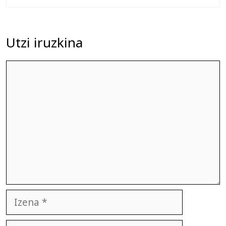
Utzi iruzkina
Iruzkina
Izena
E-