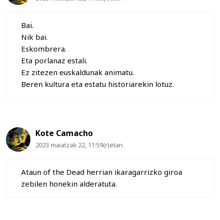
Bai.
Nik bai.
Eskombrera.
Eta porlanaz estali.
Ez zitezen euskaldunak animatu.
Beren kultura eta estatu historiarekin lotuz.
Kote Camacho
2023 maiatzak 22, 11:59(r)etan
Ataun of the Dead herrian ikaragarrizko giroa
zebilen honekin alderatuta.