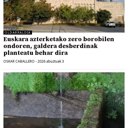
OLDARRALDIA
Euskara azterketako zero borobilen
ondoren, galdera desberdinak
planteatu behar dira
OSKAR CABALLERO
-
2026 abuztuak 3