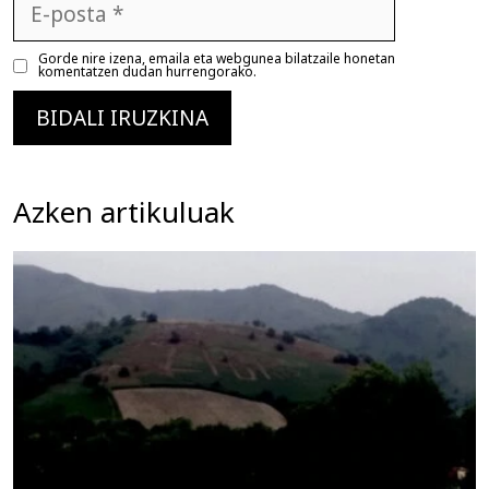
posta
Gorde nire izena, emaila eta webgunea bilatzaile honetan
komentatzen dudan hurrengorako.
Azken artikuluak