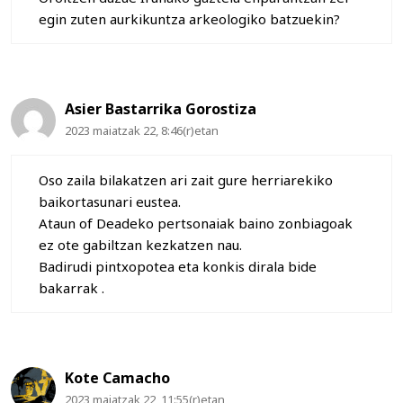
egin zuten aurkikuntza arkeologiko batzuekin?
Asier Bastarrika Gorostiza
2023 maiatzak 22, 8:46(r)etan
Oso zaila bilakatzen ari zait gure herriarekiko
baikortasunari eustea.
Ataun of Deadeko pertsonaiak baino zonbiagoak
ez ote gabiltzan kezkatzen nau.
Badirudi pintxopotea eta konkis dirala bide
bakarrak .
Kote Camacho
2023 maiatzak 22, 11:55(r)etan