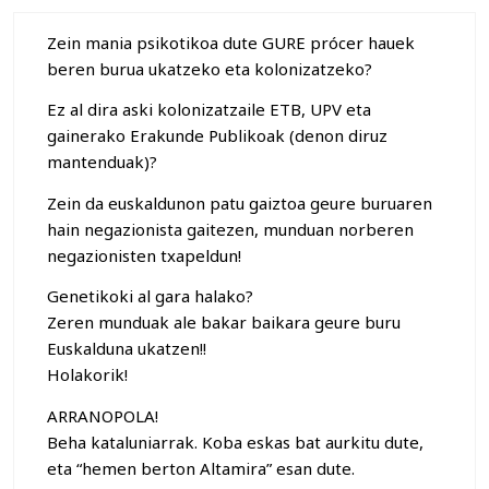
Zein mania psikotikoa dute GURE prócer hauek
beren burua ukatzeko eta kolonizatzeko?
Ez al dira aski kolonizatzaile ETB, UPV eta
gainerako Erakunde Publikoak (denon diruz
mantenduak)?
Zein da euskaldunon patu gaiztoa geure buruaren
hain negazionista gaitezen, munduan norberen
negazionisten txapeldun!
Genetikoki al gara halako?
Zeren munduak ale bakar baikara geure buru
Euskalduna ukatzen!!
Holakorik!
ARRANOPOLA!
Beha kataluniarrak. Koba eskas bat aurkitu dute,
eta “hemen berton Altamira” esan dute.