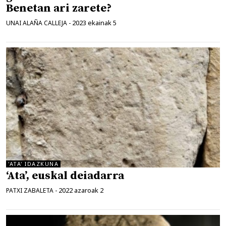
Benetan ari zarete?
2023 ekainak 5
UNAI ALAÑA CALLEJA
-
'ATA' IDAZKUNA
‘Ata’, euskal deiadarra
2022 azaroak 2
PATXI ZABALETA
-