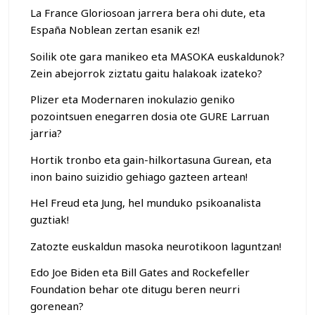
La France Gloriosoan jarrera bera ohi dute, eta
España Noblean zertan esanik ez!
Soilik ote gara manikeo eta MASOKA euskaldunok?
Zein abejorrok ziztatu gaitu halakoak izateko?
Plizer eta Modernaren inokulazio geniko
pozointsuen enegarren dosia ote GURE Larruan
jarria?
Hortik tronbo eta gain-hilkortasuna Gurean, eta
inon baino suizidio gehiago gazteen artean!
Hel Freud eta Jung, hel munduko psikoanalista
guztiak!
Zatozte euskaldun masoka neurotikoon laguntzan!
Edo Joe Biden eta Bill Gates and Rockefeller
Foundation behar ote ditugu beren neurri
gorenean?