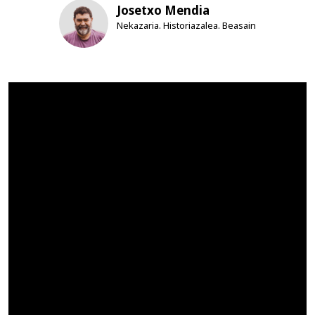
Josetxo Mendia
Nekazaria. Historiazalea. Beasain