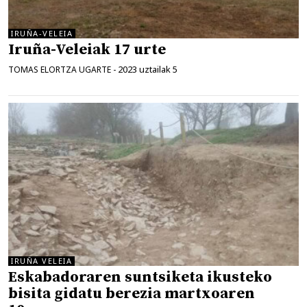
IRUÑA-VELEIA
Iruña-Veleiak 17 urte
2023 uztailak 5
TOMAS ELORTZA UGARTE
-
IRUÑA VELEIA
Eskabadoraren suntsiketa ikusteko
bisita gidatu berezia martxoaren