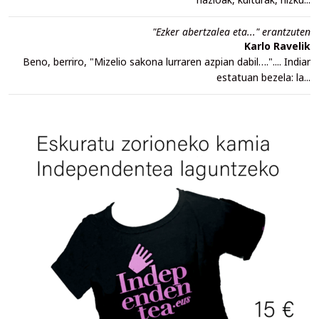
"Ezker abertzalea eta..." erantzuten
Karlo Ravelik
Beno, berriro, "Mizelio sakona lurraren azpian dabil….".... Indiar
estatuan bezela: la...