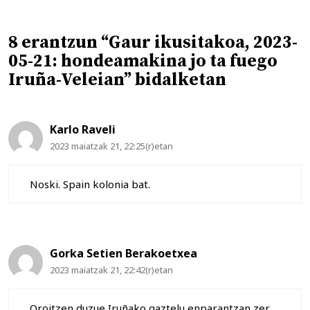
8 erantzun “Gaur ikusitakoa, 2023-
05-21: hondeamakina jo ta fuego
Iruña-Veleian” bidalketan
Karlo Raveli
2023 maiatzak 21, 22:25(r)etan
Noski. Spain kolonia bat.
Gorka Setien Berakoetxea
2023 maiatzak 21, 22:42(r)etan
Oroitzen duzue Iruñako gaztelu enparantzan zer