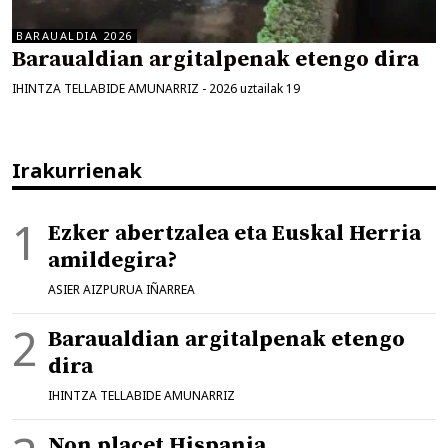
BARAUALDIA 2026
Baraualdian argitalpenak etengo dira
IHINTZA TELLABIDE AMUNARRIZ
-
2026 uztailak 19
Irakurrienak
Ezker abertzalea eta Euskal Herria
amildegira?
ASIER AIZPURUA IÑARREA
Baraualdian argitalpenak etengo
dira
IHINTZA TELLABIDE AMUNARRIZ
Non placet Hispania