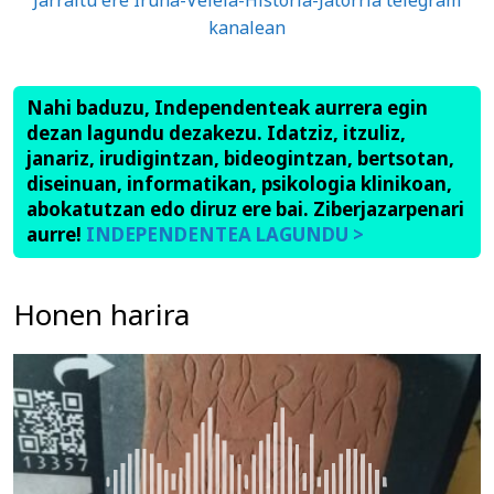
Jarraitu ere Iruña-Veleia-Historia-Jatorria telegram
kanalean
Nahi baduzu, Independenteak aurrera egin
dezan lagundu dezakezu. Idatziz, itzuliz,
janariz, irudigintzan, bideogintzan, bertsotan,
diseinuan, informatikan, psikologia klinikoan,
abokatutzan edo diruz ere bai. Ziberjazarpenari
aurre!
INDEPENDENTEA LAGUNDU >
Honen harira