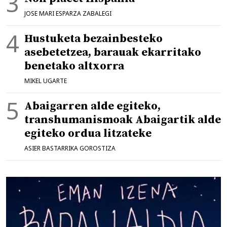
JOSE MARI ESPARZA ZABALEGI
Hustuketa bezainbesteko
asebetetzea, barauak ekarritako
benetako altxorra
MIKEL UGARTE
Abaigarren alde egiteko,
transhumanismoak Abaigartik alde
egiteko ordua litzateke
ASIER BASTARRIKA GOROSTIZA