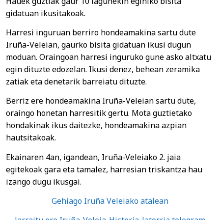
Hauek guztiak gaur 10 lagunekin eginiko bisita
gidatuan ikusitakoak.
Harresi inguruan berriro hondeamakina sartu dute
Iruña-Veleian, gaurko bisita gidatuan ikusi dugun
moduan. Oraingoan harresi inguruko gune asko altxatu
egin dituzte edozelan. Ikusi denez, behean zeramika
zatiak eta denetarik barreiatu dituzte.
Berriz ere hondeamakina Iruña-Veleian sartu dute,
oraingo honetan harresitik gertu. Mota guztietako
hondakinak ikus daitezke, hondeamakina azpian
hautsitakoak.
Ekainaren 4an, igandean, Iruña-Veleiako 2. jaia
egitekoak gara eta tamalez, harresian triskantza hau
izango dugu ikusgai.
Gehiago Iruña Veleiako atalean