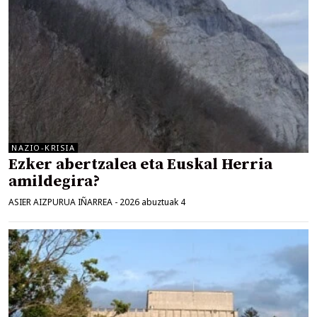
NAZIO-KRISIA
Ezker abertzalea eta Euskal Herria
amildegira?
ASIER AIZPURUA IÑARREA
-
2026 abuztuak 4