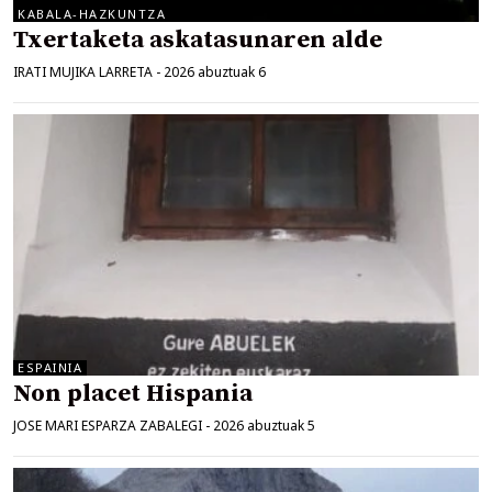
KABALA-HAZKUNTZA
Txertaketa askatasunaren alde
IRATI MUJIKA LARRETA
-
2026 abuztuak 6
ESPAINIA
Non placet Hispania
JOSE MARI ESPARZA ZABALEGI
-
2026 abuztuak 5