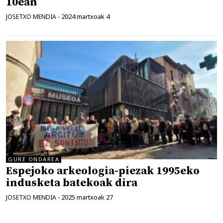
10ean
2024 martxoak 4
JOSETXO MENDIA
-
GURE ONDAREA
Espejoko arkeologia-piezak 1995eko
indusketa batekoak dira
2025 martxoak 27
JOSETXO MENDIA
-