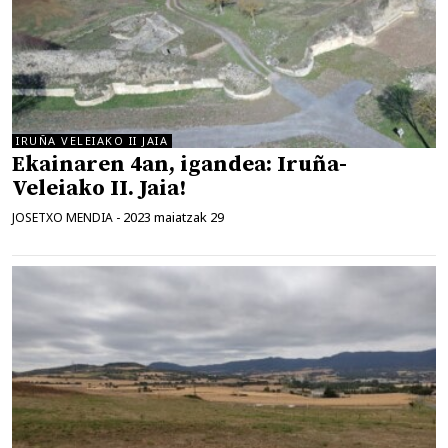
IRUÑA VELEIAKO II JAIA
Ekainaren 4an, igandea: Iruña-
Veleiako II. Jaia!
2023 maiatzak 29
JOSETXO MENDIA
-