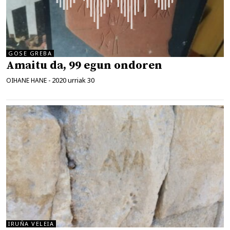
GOSE GREBA
Amaitu da, 99 egun ondoren
2020 urriak 30
OIHANE HANE
-
IRUÑA VELEIA