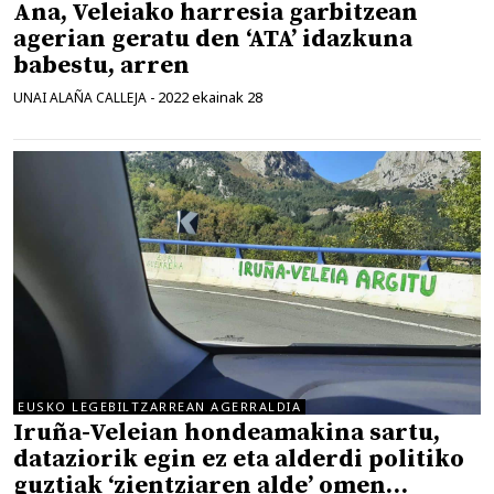
Ana, Veleiako harresia garbitzean
agerian geratu den ‘ATA’ idazkuna
babestu, arren
2022 ekainak 28
UNAI ALAÑA CALLEJA
-
EUSKO LEGEBILTZARREAN AGERRALDIA
Iruña-Veleian hondeamakina sartu,
dataziorik egin ez eta alderdi politiko
guztiak ‘zientziaren alde’ omen…