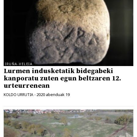
IRUÑA-VELEIA
Lurmen indusketatik bidegabeki
kanporatu zuten egun beltzaren 12.
urteurrenean
2020 abenduak 19
KOLDO URRUTIA
-