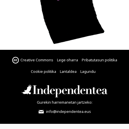
Creative Commons
Lege oharra
Pribatutasun politika
Cookie politika
Lantaldea
Lagundu
Gurekin harremanetan jartzeko:
info@independentea.eus