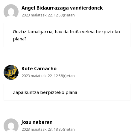
Angel Bidaurrazaga vandierdonck
2023 maiatzak 22, 12:53(r)etan
Guztiz tamalgarria, hau da Iruña veleia berpizteko
plana?
Kote Camacho
2023 maiatzak 22, 12:58(r)etan
Zapalkuntza berpizteko plana
Josu naberan
2023 maiatzak 23, 18:35(r)etan