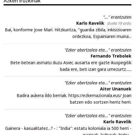
Azken iruzkinak
"..." erantzuten
Karlo Ravelik
duela 19 ordu
Bai, konforme Joxe Mari. Hitzkuntza, "guardia zibila, inkisizioaren
ordezkoa, Espainiaren muina...
"Ezker abertzalea eta..." erantzuten
Fernando Trebolek
Bete-betean asmatu duzu Asier, ausarta ere gazte ikuspegitik
bada ere, beti izan gara umezurtz......
"Ezker abertzalea eta..." erantzuten
Aitor Unanuek
Badira aukera ildo berriak. https://ezkernazionala.eus/ Joan
batzen edo sortzen herriz herri.
"Ezker abertzalea eta..." erantzuten
Karlo Ravelik
Gainera - kasualitatez...? - : "India": estatu koloniala ia 500 herri -
nazioak, kulturak, hizku...