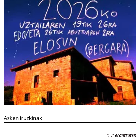
Azken iruzkinak
"..." erantzuten