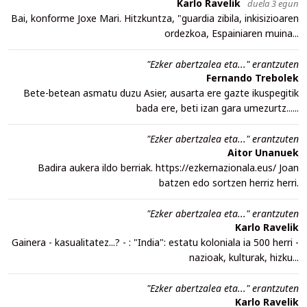
Karlo Ravelik
duela 3 egun
Bai, konforme Joxe Mari. Hitzkuntza, "guardia zibila, inkisizioaren
ordezkoa, Espainiaren muina...
"Ezker abertzalea eta..." erantzuten
Fernando Trebolek
Bete-betean asmatu duzu Asier, ausarta ere gazte ikuspegitik
bada ere, beti izan gara umezurtz......
"Ezker abertzalea eta..." erantzuten
Aitor Unanuek
Badira aukera ildo berriak. https://ezkernazionala.eus/ Joan
batzen edo sortzen herriz herri.
"Ezker abertzalea eta..." erantzuten
Karlo Ravelik
Gainera - kasualitatez...? - : "India": estatu koloniala ia 500 herri -
nazioak, kulturak, hizku...
"Ezker abertzalea eta..." erantzuten
Karlo Ravelik