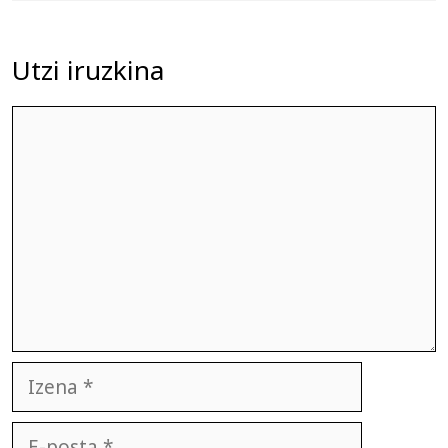
Utzi iruzkina
Iruzkina
Izena
E-