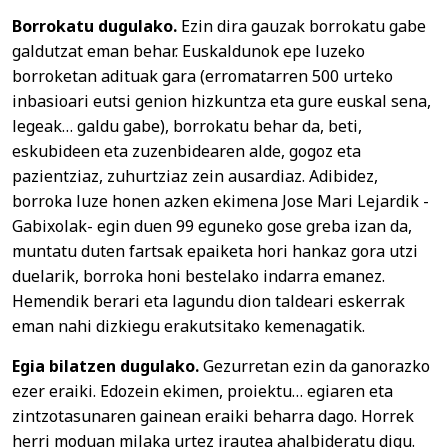
Borrokatu dugulako.
Ezin dira gauzak borrokatu gabe
galdutzat eman behar. Euskaldunok epe luzeko
borroketan adituak gara (erromatarren 500 urteko
inbasioari eutsi genion hizkuntza eta gure euskal sena,
legeak… galdu gabe), borrokatu behar da, beti,
eskubideen eta zuzenbidearen alde, gogoz eta
pazientziaz, zuhurtziaz zein ausardiaz. Adibidez,
borroka luze honen azken ekimena Jose Mari Lejardik -
Gabixolak- egin duen 99 eguneko gose greba izan da,
muntatu duten fartsak epaiketa hori hankaz gora utzi
duelarik, borroka honi bestelako indarra emanez.
Hemendik berari eta lagundu dion taldeari eskerrak
eman nahi dizkiegu erakutsitako kemenagatik.
Egia bilatzen dugulako.
Gezurretan ezin da ganorazko
ezer eraiki. Edozein ekimen, proiektu… egiaren eta
zintzotasunaren gainean eraiki beharra dago. Horrek
herri moduan milaka urtez irautea ahalbideratu digu.