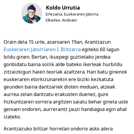
Koldo Urrutia
Erlezaina. Euskeraren Jatorria
Elkartea. Andoain
Orain dela 15 urte, azaroaren 19an, Arantzazun
Euskeraren Jatorriaren I. Biltzarra
egiteko 60 lagun
bildu ginen. Bertan, ikuspegi guztietako jendea
gonbidatu baina soilik alde bateko ikerleak hurbildu
zitzaizkigun haien teoriak azaltzera. Han batu ginenok
euskeraren etorkizunarekin ere biziki kezkatuta
geunden baina dantzariek dioten moduan, atzeak
aurrea zelan dantzatu erakusten duenez, gure
hizkuntzaren sorrera argitzen saiatu behar ginela uste
genuen ondoren, aurrerantz jauzi handiagoa egin ahal
izateko.
Arantzazuko biltzar horretan ondorio asko atera