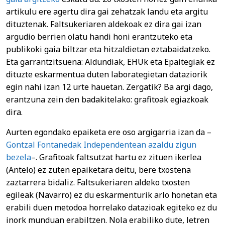
artikulu ere agertu dira gai zehatzak landu eta argitu
dituztenak. Faltsukeriaren aldekoak ez dira gai izan
argudio berrien olatu handi honi erantzuteko eta
publikoki gaia biltzar eta hitzaldietan eztabaidatzeko.
Eta garrantzitsuena: Aldundiak, EHUk eta Epaitegiak ez
dituzte eskarmentua duten laborategietan dataziorik
egin nahi izan 12 urte hauetan. Zergatik? Ba argi dago,
erantzuna zein den badakitelako: grafitoak egiazkoak
dira.
Aurten egondako epaiketa ere oso argigarria izan da –
Gontzal Fontanedak Independentean azaldu zigun
bezela
–. Grafitoak faltsutzat hartu ez zituen ikerlea
(Antelo) ez zuten epaiketara deitu, bere txostena
zaztarrera bidaliz. Faltsukeriaren aldeko txosten
egileak (Navarro) ez du eskarmenturik arlo honetan eta
erabili duen metodoa horrelako datazioak egiteko ez du
inork munduan erabiltzen. Nola erabiliko dute, letren