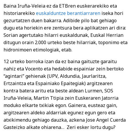
Baina Iruña-Veleia ez da ETBren euskerarekiko eta
historiarekiko
euskalduntze berantiarraren
iseka hori
gezurtatzen duen bakarra. Adibide pilo bat gehiago
dugu eta horiekin ere zentsura bera aplikatzen ari dira:
Sorian agertutako hilarri euskaldunak, Euskal Herrian
ditugun orain 2.000 urteko beste hilarriak, toponimo eta
hidronimoen etimologiak, etab.
12 urteko borroka izan da ez baina gaituzte garaitu
nahiz eta Vocento eta hedabide espainiar zein bertoko
“agintari” gehienak (UPV, Aldundia, Jaurlaritza,
Ertzaintza eta Espainiako Epaitegiak) argitzearen
kontra batera aritu eta beste aldean Lurmen, SOS
Iruña-Veleia, Martin Ttipia zein Euskeraren Jatorria
moduko elkarte txikiak egon. Gainera, eusteaz gain,
argitzearen aldeko aldarriak egunez egun gero eta
atxikimendu gehiago dauzka, azkena Jose Angel Cuerda
Gasteizko alkate ohiarena… Zeri esker lortu dugu?