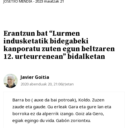
2023 maiatzak 21
JOSETXO MENDIA
-
Erantzun bat “Lurmen
indusketatik bidegabeki
kanporatu zuten egun beltzaren
12. urteurrenean” bidalketan
Javier Goitia
2020 abenduak 20, 21:06(r)etan
Barra bo ( auxe da bai potroak), Koldo. Zuzen
zaude eta gaude. Gu erleak Gara eta gure lan eta
borroka ez da alperrik izango. Goiz ala Gero,
egiak egingo du vida. Gabón zoriontxu.