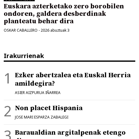
Euskara azterketako zero borobilen
ondoren, galdera desberdinak
planteatu behar dira
OSKAR CABALLERO
-
2026 abuztuak 3
Irakurrienak
Ezker abertzalea eta Euskal Herria
amildegira?
ASIER AIZPURUA IÑARREA
Non placet Hispania
JOSE MARI ESPARZA ZABALEGI
Baraualdian argitalpenak etengo