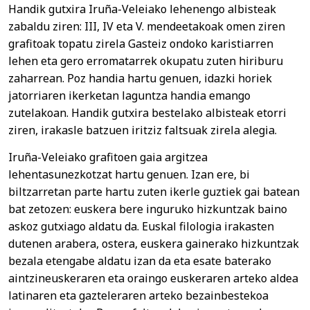
Handik gutxira Iruña-Veleiako lehenengo albisteak
zabaldu ziren: III, IV eta V. mendeetakoak omen ziren
grafitoak topatu zirela Gasteiz ondoko karistiarren
lehen eta gero erromatarrek okupatu zuten hiriburu
zaharrean. Poz handia hartu genuen, idazki horiek
jatorriaren ikerketan laguntza handia emango
zutelakoan. Handik gutxira bestelako albisteak etorri
ziren, irakasle batzuen iritziz faltsuak zirela alegia.
Iruña-Veleiako grafitoen gaia argitzea
lehentasunezkotzat hartu genuen. Izan ere, bi
biltzarretan parte hartu zuten ikerle guztiek gai batean
bat zetozen: euskera bere inguruko hizkuntzak baino
askoz gutxiago aldatu da. Euskal filologia irakasten
dutenen arabera, ostera, euskera gainerako hizkuntzak
bezala etengabe aldatu izan da eta esate baterako
aintzineuskeraren eta oraingo euskeraren arteko aldea
latinaren eta gazteleraren arteko bezainbestekoa