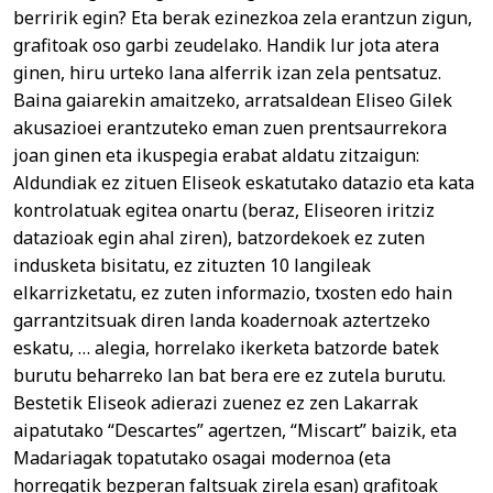
berririk egin? Eta berak ezinezkoa zela erantzun zigun,
grafitoak oso garbi zeudelako. Handik lur jota atera
ginen, hiru urteko lana alferrik izan zela pentsatuz.
Baina gaiarekin amaitzeko, arratsaldean Eliseo Gilek
akusazioei erantzuteko eman zuen prentsaurrekora
joan ginen eta ikuspegia erabat aldatu zitzaigun:
Aldundiak ez zituen Eliseok eskatutako datazio eta kata
kontrolatuak egitea onartu (beraz, Eliseoren iritziz
datazioak egin ahal ziren), batzordekoek ez zuten
indusketa bisitatu, ez zituzten 10 langileak
elkarrizketatu, ez zuten informazio, txosten edo hain
garrantzitsuak diren landa koadernoak aztertzeko
eskatu, … alegia, horrelako ikerketa batzorde batek
burutu beharreko lan bat bera ere ez zutela burutu.
Bestetik Eliseok adierazi zuenez ez zen Lakarrak
aipatutako “Descartes” agertzen, “Miscart” baizik, eta
Madariagak topatutako osagai modernoa (eta
horregatik bezperan faltsuak zirela esan) grafitoak