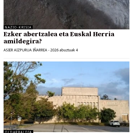
NAZIO-KRISIA
Ezker abertzalea eta Euskal Herria
amildegira?
ASIER AIZPURUA IÑARREA
-
2026 abuztuak 4
OLDARRALDIA