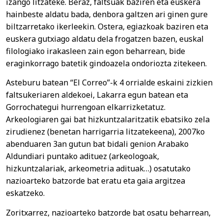
izango litzateke. Beraz, faltsuak baziren eta euskera
hainbeste aldatu bada, denbora galtzen ari ginen gure
biltzarretako ikerleekin. Ostera, egiazkoak baziren eta
euskera gutxiago aldatu dela frogatzen bazen, euskal
filologiako irakasleen zain egon beharrean, bide
eraginkorrago batetik gindoazela ondoriozta zitekeen.
Asteburu batean “El Correo”-k 4 orrialde eskaini zizkien
faltsukeriaren aldekoei, Lakarra egun batean eta
Gorrochategui hurrengoan elkarrizketatuz.
Arkeologiaren gai bat hizkuntzalaritzatik ebatsiko zela
zirudienez (benetan harrigarria litzatekeena), 2007ko
abenduaren 3an gutun bat bidali genion Arabako
Aldundiari puntako adituez (arkeologoak,
hizkuntzalariak, arkeometria adituak…) osatutako
nazioarteko batzorde bat eratu eta gaia argitzea
eskatzeko.
Zoritxarrez, nazioarteko batzorde bat osatu beharrean,