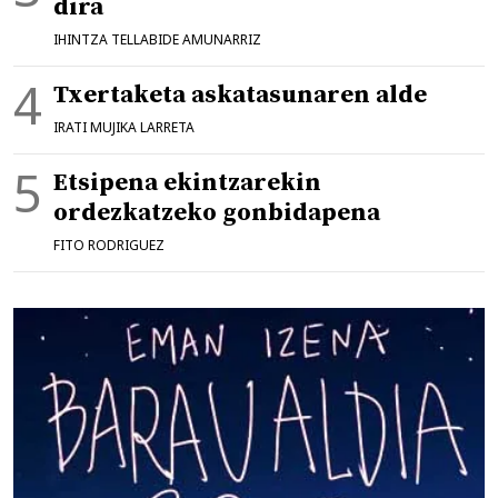
dira
IHINTZA TELLABIDE AMUNARRIZ
Txertaketa askatasunaren alde
IRATI MUJIKA LARRETA
Etsipena ekintzarekin
ordezkatzeko gonbidapena
FITO RODRIGUEZ