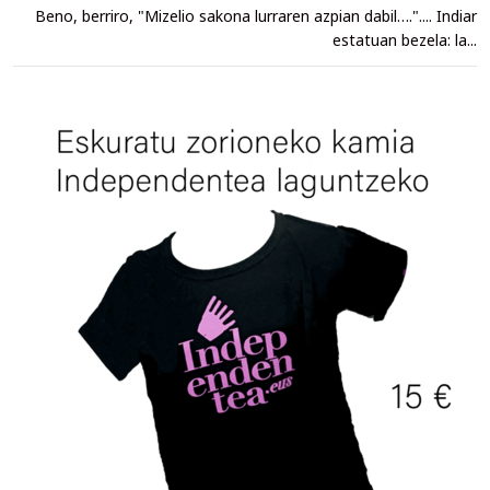
Beno, berriro, "Mizelio sakona lurraren azpian dabil….".... Indiar
estatuan bezela: la...