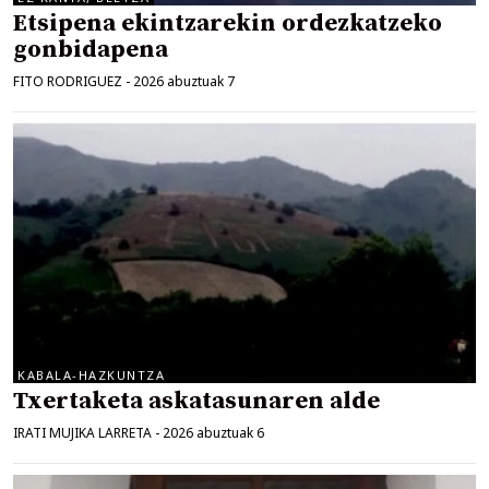
Etsipena ekintzarekin ordezkatzeko
gonbidapena
FITO RODRIGUEZ
-
2026 abuztuak 7
KABALA-HAZKUNTZA
Txertaketa askatasunaren alde
IRATI MUJIKA LARRETA
-
2026 abuztuak 6