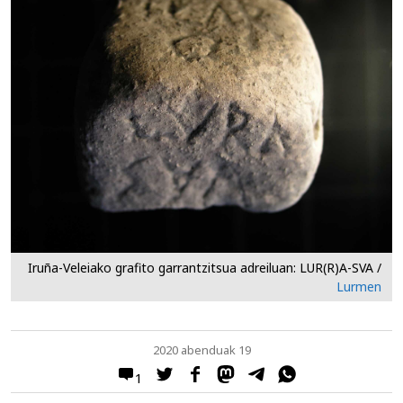
Iruña-Veleiako grafito garrantzitsua adreiluan: LUR(R)A-SVA /
Lurmen
2020 abenduak 19
1