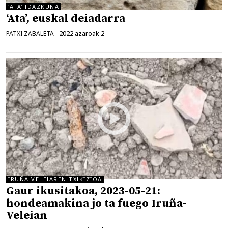
'ATA' IDAZKUNA
‘Ata’, euskal deiadarra
2022 azaroak 2
PATXI ZABALETA
-
IRUÑA VELEIAREN TXIKIZIOA
Gaur ikusitakoa, 2023-05-21:
hondeamakina jo ta fuego Iruña-
Veleian