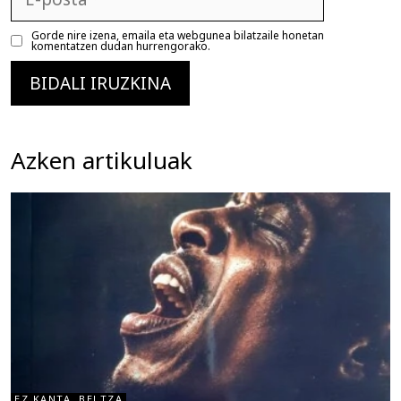
posta
Gorde nire izena, emaila eta webgunea bilatzaile honetan
komentatzen dudan hurrengorako.
Azken artikuluak
EZ KANTA, BELTZA