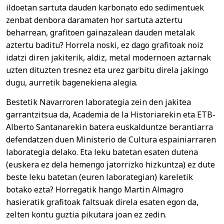
ildoetan sartuta dauden karbonato edo sedimentuek
zenbat denbora daramaten hor sartuta aztertu
beharrean, grafitoen gainazalean dauden metalak
aztertu baditu? Horrela noski, ez dago grafitoak noiz
idatzi diren jakiterik, aldiz, metal modernoen aztarnak
uzten dituzten tresnez eta urez garbitu direla jakingo
dugu, aurretik bagenekiena alegia.
Bestetik Navarroren laborategia zein den jakitea
garrantzitsua da, Academia de la Historiarekin eta ETB-
Alberto Santanarekin batera euskalduntze berantiarra
defendatzen duen Ministerio de Cultura espainiarraren
laborategia delako. Eta leku batetan esaten dutena
(euskera ez dela hemengo jatorrizko hizkuntza) ez dute
beste leku batetan (euren laborategian) kareletik
botako ezta? Horregatik hango Martin Almagro
hasieratik grafitoak faltsuak direla esaten egon da,
zelten kontu guztia pikutara joan ez zedin.