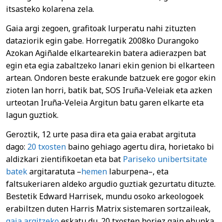
itsasteko kolarena zela.
Gaia argi zegoen, grafitoak lurperatu nahi zituzten
dataziorik egin gabe. Horregatik 2008ko Durangoko
Azokan Agiñalde elkartearekin batera adierazpen bat
egin eta egia zabaltzeko lanari ekin genion bi elkarteen
artean. Ondoren beste erakunde batzuek ere gogor ekin
zioten lan horri, batik bat, SOS Iruña-Veleiak eta azken
urteotan Iruña-Veleia Argitun batu garen elkarte eta
lagun guztiok.
Geroztik, 12 urte pasa dira eta gaia erabat argituta
dago:
20 txosten
baino gehiago agertu dira, horietako bi
aldizkari zientifikoetan eta bat
Pariseko unibertsitate
batek
argitaratuta –
hemen
laburpena–, eta
faltsukeriaren aldeko argudio guztiak gezurtatu dituzte.
Bestetik Edward Harrisek, mundu osoko arkeologoek
erabiltzen duten Harris Matrix sistemaren sortzaileak,
gaia argitzeko
eskatu du. 20 txosten horiez gain ehunka