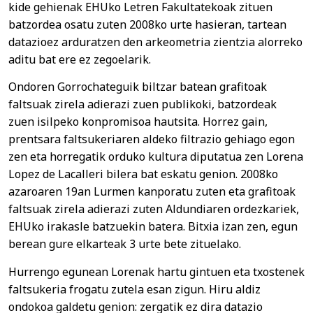
kide gehienak EHUko Letren Fakultatekoak zituen
batzordea osatu zuten 2008ko urte hasieran, tartean
datazioez arduratzen den arkeometria zientzia alorreko
aditu bat ere ez zegoelarik.
Ondoren Gorrochateguik biltzar batean grafitoak
faltsuak zirela adierazi zuen publikoki, batzordeak
zuen isilpeko konpromisoa hautsita. Horrez gain,
prentsara faltsukeriaren aldeko filtrazio gehiago egon
zen eta horregatik orduko kultura diputatua zen Lorena
Lopez de Lacalleri bilera bat eskatu genion. 2008ko
azaroaren 19an Lurmen kanporatu zuten eta grafitoak
faltsuak zirela adierazi zuten Aldundiaren ordezkariek,
EHUko irakasle batzuekin batera. Bitxia izan zen, egun
berean gure elkarteak 3 urte bete zituelako.
Hurrengo egunean Lorenak hartu gintuen eta txostenek
faltsukeria frogatu zutela esan zigun. Hiru aldiz
ondokoa galdetu genion: zergatik ez dira datazio