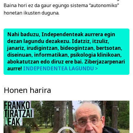
Baina hori ez da gaur egungo sistema “autonomiko”
honetan ikusten duguna.
Nahi baduzu, Independenteak aurrera egin
dezan lagundu dezakezu. Idatziz, itzuliz,
janariz, irudigintzan, bideogintzan, bertsotan,
diseinuan, informatikan, psikologia klinikoan,
abokatutzan edo diruz ere bai. Ziberjazarpenari
aurre!
INDEPENDENTEA LAGUNDU >
Honen harira