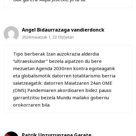
Angel Bidaurrazaga vandierdonck
2024 maiatzak 1, 22:15(r)etan
Tipo berberak Izan auzokrazia alderdia
“ultraeskuindar” bezela aipatzen du bere
mezuetan Agenda 2030ren kontra egoteagatik
eta globalismotik datorren totalitarismo berria
salatzeagatik: datorren Maiatzaren 24an OME
(OMS) Pandemiaren akordioaren bidez pauso
garrantzitsu bezela Mundu mailako gobernu
orokorraren bila.
Patrik Unzurrunzaga Garate