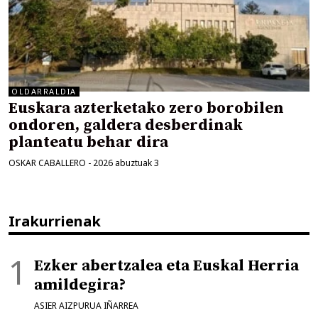
OLDARRALDIA
Euskara azterketako zero borobilen
ondoren, galdera desberdinak
planteatu behar dira
OSKAR CABALLERO
-
2026 abuztuak 3
Irakurrienak
Ezker abertzalea eta Euskal Herria
amildegira?
ASIER AIZPURUA IÑARREA