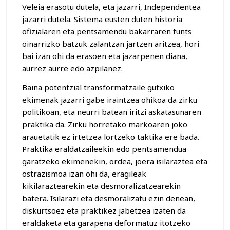
Veleia erasotu dutela, eta jazarri, Independentea
jazarri dutela. Sistema eusten duten historia
ofizialaren eta pentsamendu bakarraren funts
oinarrizko batzuk zalantzan jartzen aritzea, hori
bai izan ohi da erasoen eta jazarpenen diana,
aurrez aurre edo azpilanez.
Baina potentzial transformatzaile gutxiko
ekimenak jazarri gabe iraintzea ohikoa da zirku
politikoan, eta neurri batean iritzi askatasunaren
praktika da. Zirku horretako markoaren joko
arauetatik ez irtetzea lortzeko taktika ere bada.
Praktika eraldatzaileekin edo pentsamendua
garatzeko ekimenekin, ordea, joera isilaraztea eta
ostrazismoa izan ohi da, eragileak
kikilaraztearekin eta desmoralizatzearekin
batera. Isilarazi eta desmoralizatu ezin denean,
diskurtsoez eta praktikez jabetzea izaten da
eraldaketa eta garapena deformatuz itotzeko