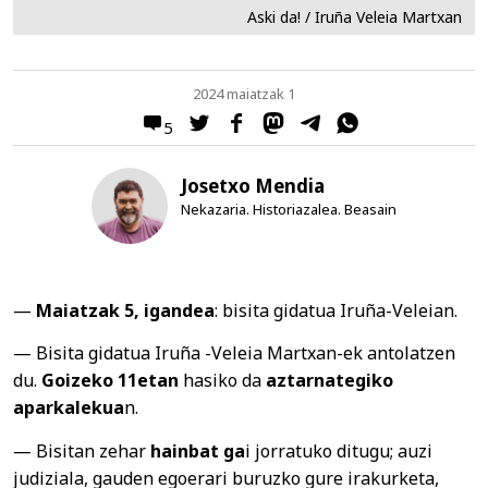
Aski da! / Iruña Veleia Martxan
2024 maiatzak 1
5
Josetxo Mendia
Nekazaria. Historiazalea. Beasain
—
Maiatzak 5, igandea
: bisita gidatua Iruña-Veleian.
— Bisita gidatua Iruña -Veleia Martxan-ek antolatzen
du.
Goizeko 11etan
hasiko da
aztarnategiko
aparkalekua
n.
— Bisitan zehar
hainbat ga
i jorratuko ditugu; auzi
judiziala, gauden egoerari buruzko gure irakurketa,