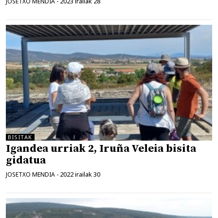
2023 irailak 28
JOSETXO MENDIA
-
BISITAK
Igandea urriak 2, Iruña Veleia bisita
gidatua
2022 irailak 30
JOSETXO MENDIA
-