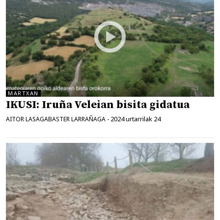
MARTXAN
IKUSI: Iruña Veleian bisita gidatua
2024 urtarrilak 24
AITOR LASAGABASTER LARRAÑAGA
-