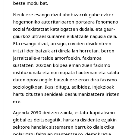
beste modu bat.
Neuk ere esango dizut ahobizarrik gabe ezker
hegemoniko autoritarioaren portaera fenomeno
sozial faxistatzat katalogatzen dudala, eta gaur-
gaurkoz ultraeskuinaren elikatzaile nagusia dela.
Eta esango dizut, areago, coviden disidenteen
iritzi lider batzuk ari direla lan horretan, beren
jarraitzaile-artalde amorfoekin, faxismoa
sustatzen. 2020an kolpea eman zuen faxismo
instituzionala eta normopata hauteman eta salatu
duten oposiziogile batzuk ere erori dira faxismo
soziologikoan. Ikusi ditugu, adibidez, injekzioak
hartu zituzten senideak deshumanizatzera iristen
ere.
Agenda 2030 deitzen zaiola, estatu-kapitalismo
global ez deitzeagatik, hartara disidente ezjakin
sektore handiak sistemaren barruko dialektika
polarizatu faltsuan mantentzeko, demokrazia