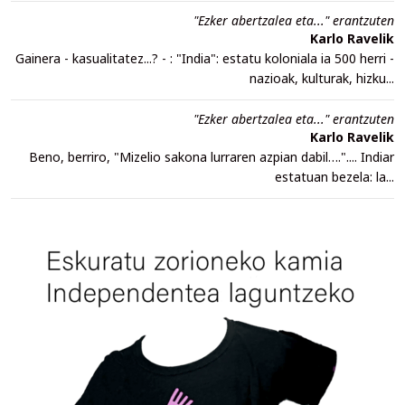
"Ezker abertzalea eta..." erantzuten
Karlo Ravelik
Gainera - kasualitatez...? - : "India": estatu koloniala ia 500 herri -
nazioak, kulturak, hizku...
"Ezker abertzalea eta..." erantzuten
Karlo Ravelik
Beno, berriro, "Mizelio sakona lurraren azpian dabil….".... Indiar
estatuan bezela: la...