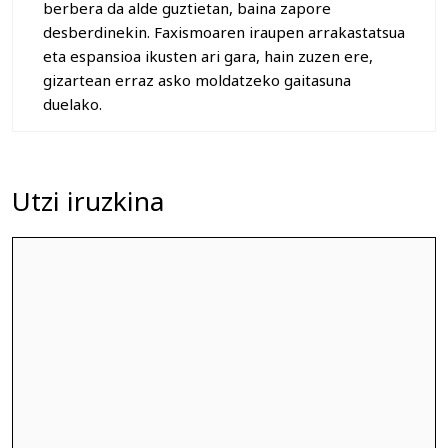
berbera da alde guztietan, baina zapore
desberdinekin. Faxismoaren iraupen arrakastatsua
eta espansioa ikusten ari gara, hain zuzen ere,
gizartean erraz asko moldatzeko gaitasuna
duelako.
Utzi iruzkina
Iruzkina