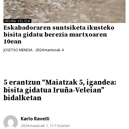
IRUÑA VELEIA
Eskabadoraren suntsiketa ikusteko
bisita gidatu berezia martxoaren
10ean
2024 martxoak 4
JOSETXO MENDIA
-
5 erantzun “Maiatzak 5, igandea:
bisita gidatua Iruña-Veleian”
bidalketan
Karlo Ravelli
2024 maiatzak 1, 11:11(r)etan