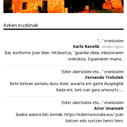
Azken iruzkinak
"..." erantzuten
Karlo Ravelik
duela 2 egun
Bai, konforme Joxe Mari. Hitzkuntza, "guardia zibila, inkisizioaren
ordezkoa, Espainiaren muina...
"Ezker abertzalea eta..." erantzuten
Fernando Trebolek
Bete-betean asmatu duzu Asier, ausarta ere gazte ikuspegitik
bada ere, beti izan gara umezurtz......
"Ezker abertzalea eta..." erantzuten
Aitor Unanuek
Badira aukera ildo berriak. https://ezkernazionala.eus/ Joan
batzen edo sortzen herriz herri.