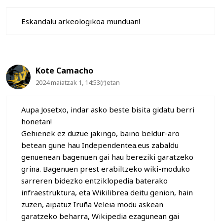
Eskandalu arkeologikoa munduan!
Kote Camacho
2024 maiatzak 1, 14:53(r)etan
Aupa Josetxo, indar asko beste bisita gidatu berri
honetan!
Gehienek ez duzue jakingo, baino beldur-aro
betean gune hau Independentea.eus zabaldu
genuenean bagenuen gai hau bereziki garatzeko
grina. Bagenuen prest erabiltzeko wiki-moduko
sarreren bidezko entziklopedia baterako
infraestruktura, eta Wikilibrea deitu genion, hain
zuzen, aipatuz Iruña Veleia modu askean
garatzeko beharra, Wikipedia ezagunean gai