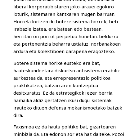
liberal korporatibistaren joko-arauei egokiro
loturik, sistemaren kantxaren mugen barruan.
Horrela lortzen du botere sistema horrek, beti
irabazle izatea, era batean edo bestean,
herritarron porrot perpetuo honetan: beldurra
eta pertenentzia beharra ustiatuz, norbanakoen
ardura eta kolektiboen garapena eragozteko.
Botere sistema horixe eusteko era bat,
hauteskundeetara diskurtso antisistema erabiliz
aurkeztea da, eta errepresentazio politikoa
praktikatzea, batzarraren kontzeptua
desitxuratuz. Ez da estrategikoki ezer berria,
hamaika aldiz gertatzen ikusi dugu; sistemak
irauteko dituen defensa mekanismoetako batzuk
dira.
Faxismoa ez da hautu politiko bat, gizartearen
minbizia da. Eta edonon sor eta haz daiteke. Pozoi