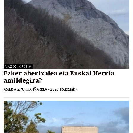
NAZIO-KRISIA
Ezker abertzalea eta Euskal Herria
amildegira?
ASIER AIZPURUA IÑARREA
-
2026 abuztuak 4