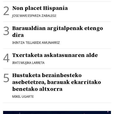
Non placet Hispania
JOSE MARI ESPARZA ZABALEGI
Baraualdian argitalpenak etengo
dira
IHINTZA TELLABIDE AMUNARRIZ
Txertaketa askatasunaren alde
IRATI MUJIKA LARRETA
Hustuketa bezainbesteko
asebetetzea, barauak ekarritako
benetako altxorra
MIKEL UGARTE