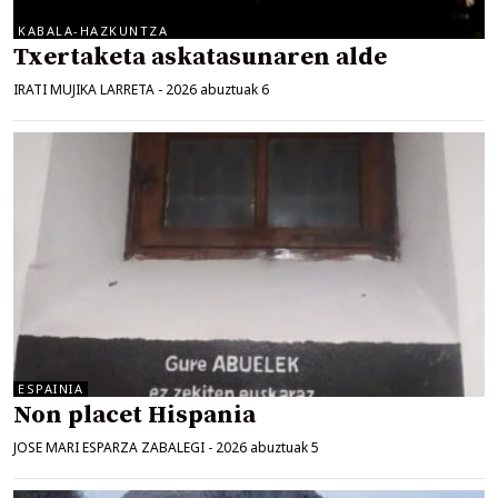
KABALA-HAZKUNTZA
Txertaketa askatasunaren alde
IRATI MUJIKA LARRETA
-
2026 abuztuak 6
ESPAINIA
Non placet Hispania
JOSE MARI ESPARZA ZABALEGI
-
2026 abuztuak 5