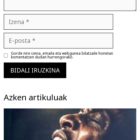
Izena
E-
posta
Gorde nire izena, emaila eta webgunea bilatzaile honetan
komentatzen dudan hurrengorako.
Azken artikuluak