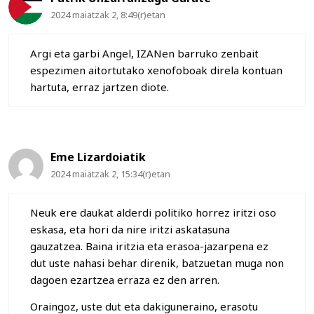
2024 maiatzak 2, 8:49(r)etan
Argi eta garbi Angel, IZANen barruko zenbait
espezimen aitortutako xenofoboak direla kontuan
hartuta, erraz jartzen diote.
Eme Lizardoiatik
2024 maiatzak 2, 15:34(r)etan
Neuk ere daukat alderdi politiko horrez iritzi oso
eskasa, eta hori da nire iritzi askatasuna
gauzatzea. Baina iritzia eta erasoa-jazarpena ez
dut uste nahasi behar direnik, batzuetan muga non
dagoen ezartzea erraza ez den arren.
Oraingoz, uste dut eta dakiguneraino, erasotu