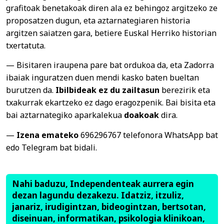
grafitoak benetakoak diren ala ez behingoz argitzeko ze
proposatzen dugun, eta aztarnategiaren historia
argitzen saiatzen gara, betiere Euskal Herriko historian
txertatuta.
— Bisitaren iraupena pare bat ordukoa da, eta Zadorra
ibaiak inguratzen duen mendi kasko baten bueltan
burutzen da.
Ibilbideak ez du zailtasun
berezirik eta
txakurrak ekartzeko ez dago eragozpenik. Bai bisita eta
bai aztarnategiko aparkalekua
doakoak
dira.
—
Izena emateko
696296767 telefonora WhatsApp bat
edo Telegram bat bidali.
Nahi baduzu, Independenteak aurrera egin
dezan lagundu dezakezu. Idatziz, itzuliz,
janariz, irudigintzan, bideogintzan, bertsotan,
diseinuan, informatikan, psikologia klinikoan,