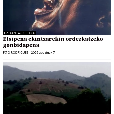
EZ KANTA, BELTZA
Etsipena ekintzarekin ordezkatzeko
gonbidapena
FITO RODRIGUEZ
-
2026 abuztuak 7