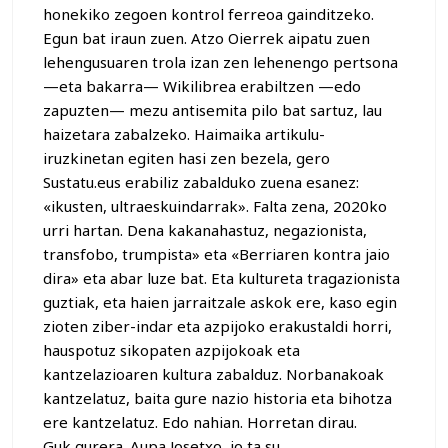
honekiko zegoen kontrol ferreoa gainditzeko.
Egun bat iraun zuen. Atzo Oierrek aipatu zuen
lehengusuaren trola izan zen lehenengo pertsona
—eta bakarra— Wikilibrea erabiltzen —edo
zapuzten— mezu antisemita pilo bat sartuz, lau
haizetara zabalzeko. Haimaika artikulu-
iruzkinetan egiten hasi zen bezela, gero
Sustatu.eus erabiliz zabalduko zuena esanez:
«ikusten, ultraeskuindarrak». Falta zena, 2020ko
urri hartan. Dena kakanahastuz, negazionista,
transfobo, trumpista» eta «Berriaren kontra jaio
dira» eta abar luze bat. Eta kultureta tragazionista
guztiak, eta haien jarraitzale askok ere, kaso egin
zioten ziber-indar eta azpijoko erakustaldi horri,
hauspotuz sikopaten azpijokoak eta
kantzelazioaren kultura zabalduz. Norbanakoak
kantzelatuz, baita gure nazio historia eta bihotza
ere kantzelatuz. Edo nahian. Horretan dirau.
Guk gurera. Aupa Josetxo, jo ta su.