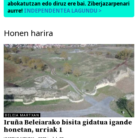
abokatutzan edo diruz ere bai. Ziberjazarpenari
aurre!
INDEPENDENTEA LAGUNDU >
Honen harira
BELEIA MARTXAN
Iruña Beleiarako bisita gidatua igande
honetan, urriak 1