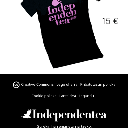
Creative Commons
Lege oharra
Pribatutasun politika
Cookie politika
Lantaldea
Lagundu
Gurekin harremanetan jartzeko: