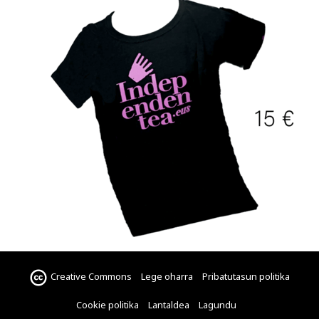
Creative Commons
Lege oharra
Pribatutasun politika
Cookie politika
Lantaldea
Lagundu