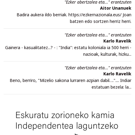
"Ezker abertzalea eta..." erantzuten
Aitor Unanuek
Badira aukera ildo berriak. https://ezkernazionala.eus/ Joan
batzen edo sortzen herriz herri.
"Ezker abertzalea eta..." erantzuten
Karlo Ravelik
Gainera - kasualitatez...? - : "India": estatu koloniala ia 500 herri -
nazioak, kulturak, hizku...
"Ezker abertzalea eta..." erantzuten
Karlo Ravelik
Beno, berriro, "Mizelio sakona lurraren azpian dabil….".... Indiar
estatuan bezela: la...