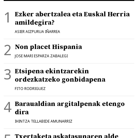
Ezker abertzalea eta Euskal Herria
amildegira?
ASIER AIZPURUA IÑARREA
Non placet Hispania
JOSE MARI ESPARZA ZABALEGI
Etsipena ekintzarekin
ordezkatzeko gonbidapena
FITO RODRIGUEZ
Baraualdian argitalpenak etengo
dira
IHINTZA TELLABIDE AMUNARRIZ
Txertaketa askatasunaren alde