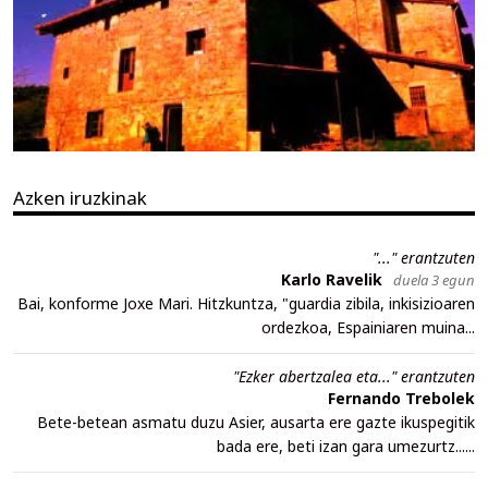
Azken iruzkinak
"..." erantzuten
Karlo Ravelik
duela 3 egun
Bai, konforme Joxe Mari. Hitzkuntza, "guardia zibila, inkisizioaren
ordezkoa, Espainiaren muina...
"Ezker abertzalea eta..." erantzuten
Fernando Trebolek
Bete-betean asmatu duzu Asier, ausarta ere gazte ikuspegitik
bada ere, beti izan gara umezurtz......