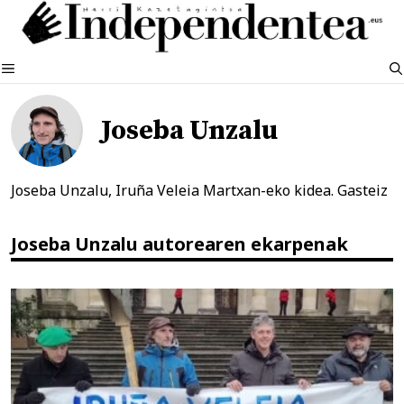
Edukira
salto
egin
MENUA
Joseba Unzalu
Joseba Unzalu, Iruña Veleia Martxan-eko kidea. Gasteiz
Joseba Unzalu autorearen ekarpenak