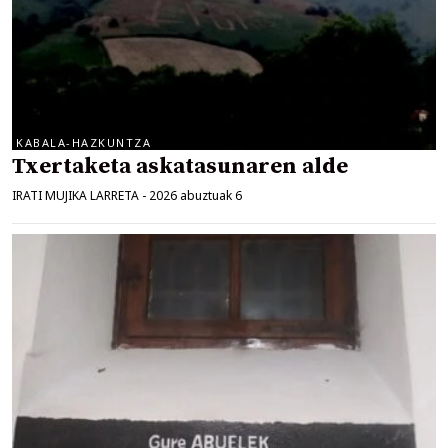
KABALA-HAZKUNTZA
Txertaketa askatasunaren alde
IRATI MUJIKA LARRETA
-
2026 abuztuak 6