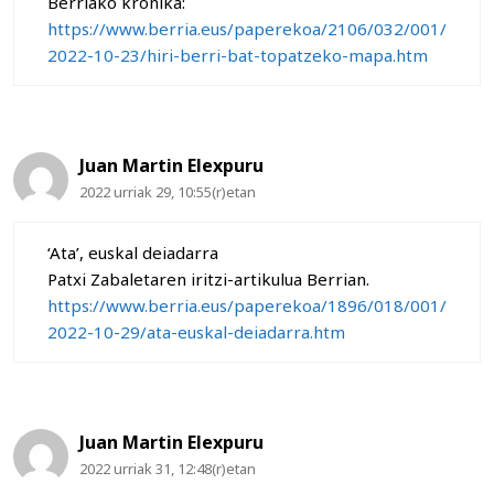
Berriako kronika:
https://www.berria.eus/paperekoa/2106/032/001/
2022-10-23/hiri-berri-bat-topatzeko-mapa.htm
Juan Martin Elexpuru
2022 urriak 29, 10:55(r)etan
‘Ata’, euskal deiadarra
Patxi Zabaletaren iritzi-artikulua Berrian.
https://www.berria.eus/paperekoa/1896/018/001/
2022-10-29/ata-euskal-deiadarra.htm
Juan Martin Elexpuru
2022 urriak 31, 12:48(r)etan