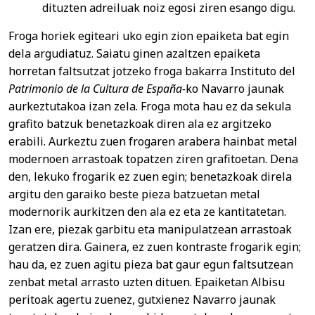
dituzten adreiluak noiz egosi ziren esango digu.
Froga horiek egiteari uko egin zion epaiketa bat egin
dela argudiatuz. Saiatu ginen azaltzen epaiketa
horretan faltsutzat jotzeko froga bakarra Instituto del
Patrimonio de la Cultura de España-
ko Navarro jaunak
aurkeztutakoa izan zela. Froga mota hau ez da sekula
grafito batzuk benetazkoak diren ala ez argitzeko
erabili. Aurkeztu zuen frogaren arabera hainbat metal
modernoen arrastoak topatzen ziren grafitoetan. Dena
den, lekuko frogarik ez zuen egin; benetazkoak direla
argitu den garaiko beste pieza batzuetan metal
modernorik aurkitzen den ala ez eta ze kantitatetan.
Izan ere, piezak garbitu eta manipulatzean arrastoak
geratzen dira. Gainera, ez zuen kontraste frogarik egin;
hau da, ez zuen agitu pieza bat gaur egun faltsutzean
zenbat metal arrasto uzten dituen. Epaiketan Albisu
peritoak agertu zuenez, gutxienez Navarro jaunak