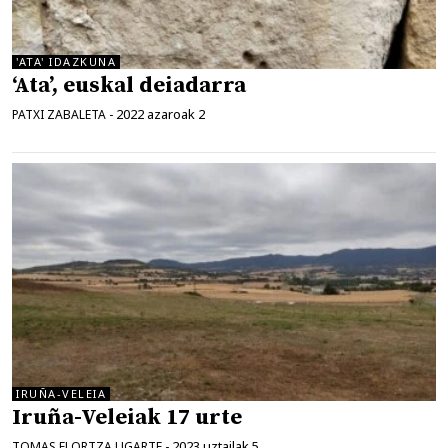
'ATA' IDAZKUNA
‘Ata’, euskal deiadarra
2022 azaroak 2
PATXI ZABALETA
-
IRUÑA-VELEIA
Iruña-Veleiak 17 urte
2023 uztailak 5
TOMAS ELORTZA UGARTE
-