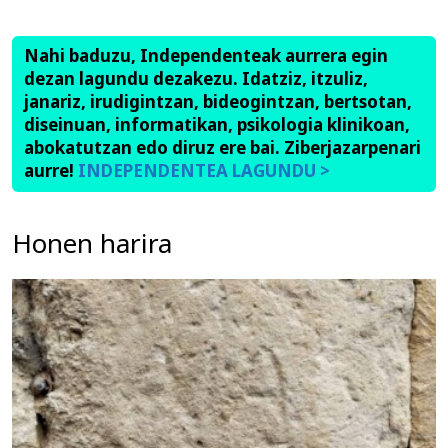
Nahi baduzu, Independenteak aurrera egin
dezan lagundu dezakezu. Idatziz, itzuliz,
janariz, irudigintzan, bideogintzan, bertsotan,
diseinuan, informatikan, psikologia klinikoan,
abokatutzan edo diruz ere bai. Ziberjazarpenari
aurre!
INDEPENDENTEA LAGUNDU >
Honen harira