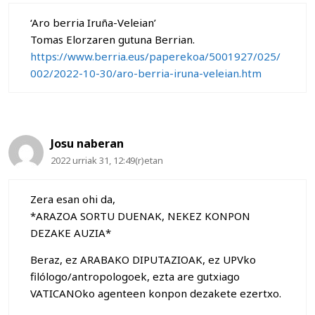
‘Aro berria Iruña-Veleian’
Tomas Elorzaren gutuna Berrian.
https://www.berria.eus/paperekoa/5001927/025/
002/2022-10-30/aro-berria-iruna-veleian.htm
Josu naberan
2022 urriak 31, 12:49(r)etan
Zera esan ohi da,
*ARAZOA SORTU DUENAK, NEKEZ KONPON
DEZAKE AUZIA*
Beraz, ez ARABAKO DIPUTAZIOAK, ez UPVko
filólogo/antropologoek, ezta are gutxiago
VATICANOko agenteen konpon dezakete ezertxo.