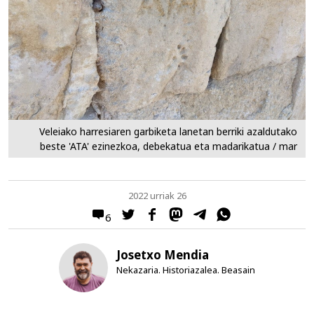
Veleiako harresiaren garbiketa lanetan berriki azaldutako
beste 'ATA' ezinezkoa, debekatua eta madarikatua / mar
2022 urriak 26
6
Josetxo Mendia
Nekazaria. Historiazalea. Beasain