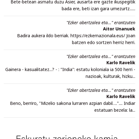
Bete-betean asmatu duzu Asier, ausarta ere gazte ikuspegitik
bada ere, beti izan gara umezurtz......
"Ezker abertzalea eta..." erantzuten
Aitor Unanuek
Badira aukera ildo berriak. https://ezkernazionala.eus/ Joan
batzen edo sortzen herriz herri.
"Ezker abertzalea eta..." erantzuten
Karlo Ravelik
Gainera - kasualitatez...? - : "India": estatu koloniala ia 500 herri -
nazioak, kulturak, hizku...
"Ezker abertzalea eta..." erantzuten
Karlo Ravelik
Beno, berriro, "Mizelio sakona lurraren azpian dabil….".... Indiar
estatuan bezela: la...