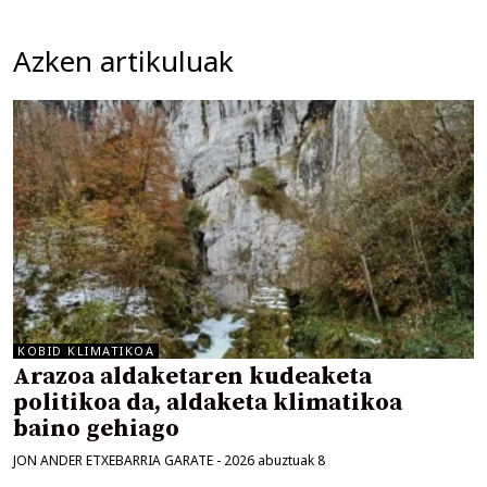
Azken artikuluak
KOBID KLIMATIKOA
Arazoa aldaketaren kudeaketa
politikoa da, aldaketa klimatikoa
baino gehiago
JON ANDER ETXEBARRIA GARATE
-
2026 abuztuak 8