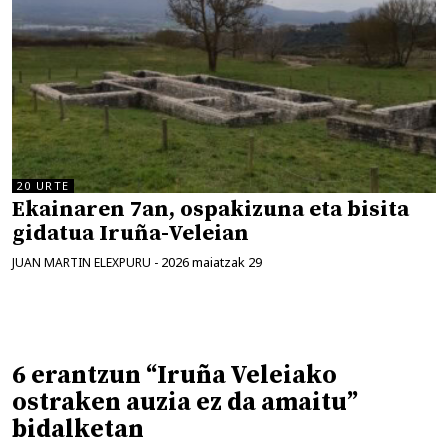
20 URTE
Ekainaren 7an, ospakizuna eta bisita
gidatua Iruña-Veleian
2026 maiatzak 29
JUAN MARTIN ELEXPURU
-
6 erantzun “Iruña Veleiako
ostraken auzia ez da amaitu”
bidalketan