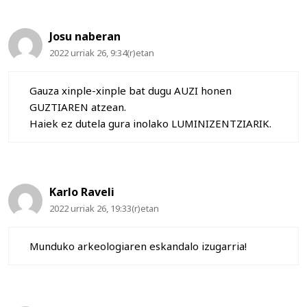
Josu naberan
2022 urriak 26, 9:34(r)etan
Gauza xinple-xinple bat dugu AUZI honen
GUZTIAREN atzean.
Haiek ez dutela gura inolako LUMINIZENTZIARIK.
Karlo Raveli
2022 urriak 26, 19:33(r)etan
Munduko arkeologiaren eskandalo izugarria!