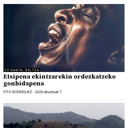
EZ KANTA, BELTZA
Etsipena ekintzarekin ordezkatzeko
gonbidapena
FITO RODRIGUEZ
-
2026 abuztuak 7