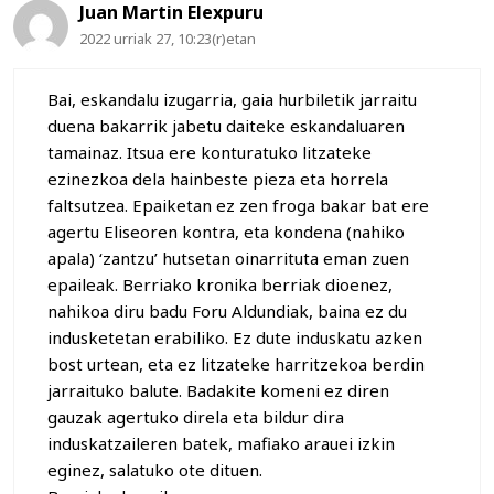
Juan Martin Elexpuru
2022 urriak 27, 10:23(r)etan
Bai, eskandalu izugarria, gaia hurbiletik jarraitu
duena bakarrik jabetu daiteke eskandaluaren
tamainaz. Itsua ere konturatuko litzateke
ezinezkoa dela hainbeste pieza eta horrela
faltsutzea. Epaiketan ez zen froga bakar bat ere
agertu Eliseoren kontra, eta kondena (nahiko
apala) ‘zantzu’ hutsetan oinarrituta eman zuen
epaileak. Berriako kronika berriak dioenez,
nahikoa diru badu Foru Aldundiak, baina ez du
indusketetan erabiliko. Ez dute induskatu azken
bost urtean, eta ez litzateke harritzekoa berdin
jarraituko balute. Badakite komeni ez diren
gauzak agertuko direla eta bildur dira
induskatzaileren batek, mafiako arauei izkin
eginez, salatuko ote dituen.