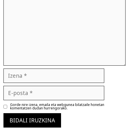
Izena
E-
posta
Gorde nire izena, emaila eta webgunea bilatzaile honetan
komentatzen dudan hurrengorako.