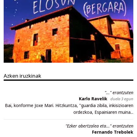
Azken iruzkinak
"..." erantzuten
Karlo Ravelik
duela 3 egun
Bai, konforme Joxe Mari. Hitzkuntza, "guardia zibila, inkisizioaren
ordezkoa, Espainiaren muina...
"Ezker abertzalea eta..." erantzuten
Fernando Trebolek