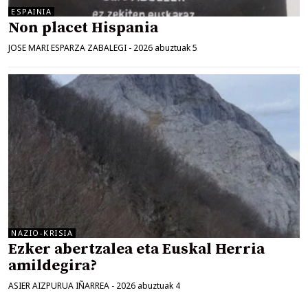
ESPAINIA
Non placet Hispania
JOSE MARI ESPARZA ZABALEGI
-
2026 abuztuak 5
NAZIO-KRISIA
Ezker abertzalea eta Euskal Herria
amildegira?
ASIER AIZPURUA IÑARREA
-
2026 abuztuak 4