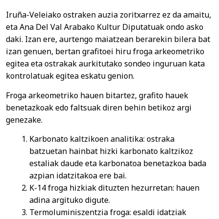
Iruña-Veleiako ostraken auzia zoritxarrez ez da amaitu,
eta Ana Del Val Arabako Kultur Diputatuak ondo asko
daki. Izan ere, aurtengo maiatzean berarekin bilera bat
izan genuen, bertan grafitoei hiru froga arkeometriko
egitea eta ostrakak aurkitutako sondeo inguruan kata
kontrolatuak egitea eskatu genion.
Froga arkeometriko hauen bitartez, grafito hauek
benetazkoak edo faltsuak diren behin betikoz argi
genezake.
Karbonato kaltzikoen analitika: ostraka
batzuetan hainbat hizki karbonato kaltzikoz
estaliak daude eta karbonatoa benetazkoa bada
azpian idatzitakoa ere bai.
K-14 froga hizkiak dituzten hezurretan: hauen
adina argituko digute.
Termoluminiszentzia froga: esaldi idatziak