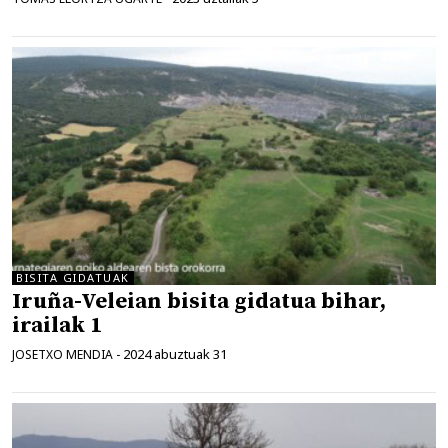
BISITA GIDATUAK
Iruña-Veleian bisita gidatua bihar,
irailak 1
2024 abuztuak 31
JOSETXO MENDIA
-