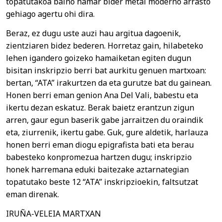
topatutakoa baino hamar bider metal moderno arrasto
gehiago agertu ohi dira.
Beraz, ez dugu uste auzi hau argitua dagoenik,
zientziaren bidez bederen. Horretaz gain, hilabeteko
lehen igandero goizeko hamaiketan egiten dugun
bisitan inskripzio berri bat aurkitu genuen martxoan:
bertan, “ATA” irakurtzen da eta gurutze bat du gainean.
Honen berri eman genion Ana Del Vali, babestu eta
ikertu dezan eskatuz. Berak baietz erantzun zigun
arren, gaur egun baserik gabe jarraitzen du oraindik
eta, ziurrenik, ikertu gabe. Guk, gure aldetik, harlauza
honen berri eman diogu epigrafista bati eta berau
babesteko konpromezua hartzen dugu; inskripzio
honek harremana eduki baitezake aztarnategian
topatutako beste 12 “ATA” inskripzioekin, faltsutzat
eman direnak.
IRUÑA-VELEIA MARTXAN