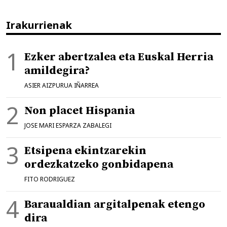
Irakurrienak
Ezker abertzalea eta Euskal Herria
amildegira?
ASIER AIZPURUA IÑARREA
Non placet Hispania
JOSE MARI ESPARZA ZABALEGI
Etsipena ekintzarekin
ordezkatzeko gonbidapena
FITO RODRIGUEZ
Baraualdian argitalpenak etengo
dira