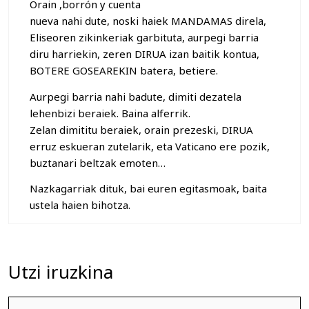
Orain ,borrón y cuenta
nueva nahi dute, noski haiek MANDAMAS direla,
Eliseoren zikinkeriak garbituta, aurpegi barria
diru harriekin, zeren DIRUA izan baitik kontua,
BOTERE GOSEAREKIN batera, betiere.
Aurpegi barria nahi badute, dimiti dezatela
lehenbizi beraiek. Baina alferrik.
Zelan dimititu beraiek, orain prezeski, DIRUA
erruz eskueran zutelarik, eta Vaticano ere pozik,
buztanari beltzak emoten…
Nazkagarriak dituk, bai euren egitasmoak, baita
ustela haien bihotza.
Utzi iruzkina
Iruzkina