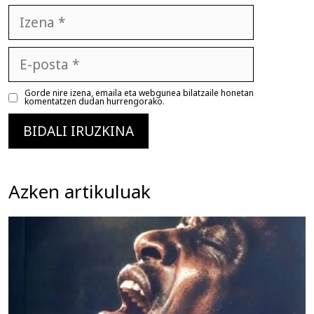
Izena
E-
posta
Gorde nire izena, emaila eta webgunea bilatzaile honetan
komentatzen dudan hurrengorako.
Azken artikuluak