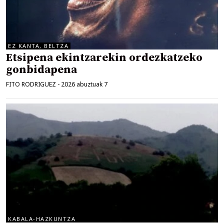
EZ KANTA, BELTZA
Etsipena ekintzarekin ordezkatzeko
gonbidapena
FITO RODRIGUEZ
-
2026 abuztuak 7
KABALA-HAZKUNTZA