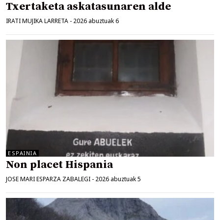
Txertaketa askatasunaren alde
IRATI MUJIKA LARRETA
-
2026 abuztuak 6
ESPAINIA
Non placet Hispania
JOSE MARI ESPARZA ZABALEGI
-
2026 abuztuak 5