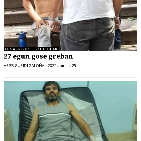
OINARRIZKO ESKUBIDEAK
27 egun gose greban
2022 apirilak 25
ASIER GURIDI ZALOÑA
-