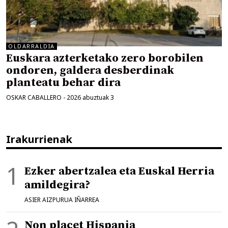
OLDARRALDIA
Euskara azterketako zero borobilen
ondoren, galdera desberdinak
planteatu behar dira
OSKAR CABALLERO
-
2026 abuztuak 3
Irakurrienak
Ezker abertzalea eta Euskal Herria
amildegira?
ASIER AIZPURUA IÑARREA
Non placet Hispania