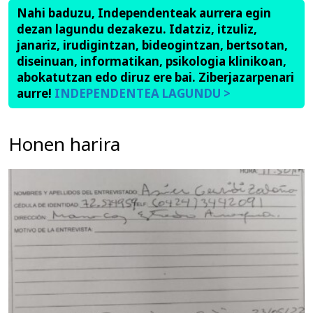
Nahi baduzu, Independenteak aurrera egin
dezan lagundu dezakezu. Idatziz, itzuliz,
janariz, irudigintzan, bideogintzan, bertsotan,
diseinuan, informatikan, psikologia klinikoan,
abokatutzan edo diruz ere bai. Ziberjazarpenari
aurre!
INDEPENDENTEA LAGUNDU >
Honen harira