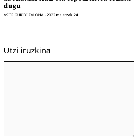
dugu
2022 maiatzak 24
ASIER GURIDI ZALOÑA
-
Utzi iruzkina
Iruzkina