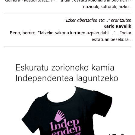
nazioak, kulturak, hizku...
"Ezker abertzalea eta..." erantzuten
Karlo Ravelik
Beno, berriro, "Mizelio sakona lurraren azpian dabil….".... Indiar
estatuan bezela: la...