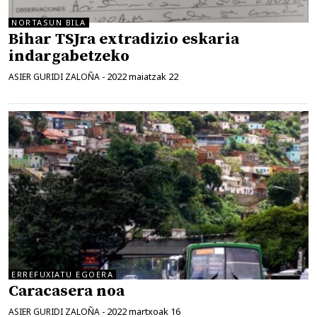
NORTASUN BILA
Bihar TSJra extradizio eskaria
indargabetzeko
2022 maiatzak 22
ASIER GURIDI ZALOÑA
-
ERREFUXIATU EGOERA
Caracasera noa
2022 martxoak 16
ASIER GURIDI ZALOÑA
-