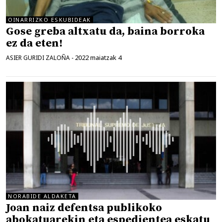
OINARRIZKO ESKUBIDEAK
Gose greba altxatu da, baina borroka
ez da eten!
2022 maiatzak 4
ASIER GURIDI ZALOÑA
-
NORABIDE ALDAKETA
Joan naiz defentsa publikoko
abokatuarekin eta espedientea eskatu