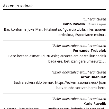
Azken iruzkinak
"..." erantzuten
Karlo Ravelik
duela 3 egun
Bai, konforme Joxe Mari. Hitzkuntza, "guardia zibila, inkisizioaren
ordezkoa, Espainiaren muina...
"Ezker abertzalea eta..." erantzuten
Fernando Trebolek
Bete-betean asmatu duzu Asier, ausarta ere gazte ikuspegitik
bada ere, beti izan gara umezurtz......
"Ezker abertzalea eta..." erantzuten
Aitor Unanuek
Badira aukera ildo berriak. https://ezkernazionala.eus/ Joan
batzen edo sortzen herriz herri.
"Ezker abertzalea eta..." erantzuten
Karlo Ravelik
Gainera - kasualitatez...? - : "India": estatu koloniala ia 500 herri -