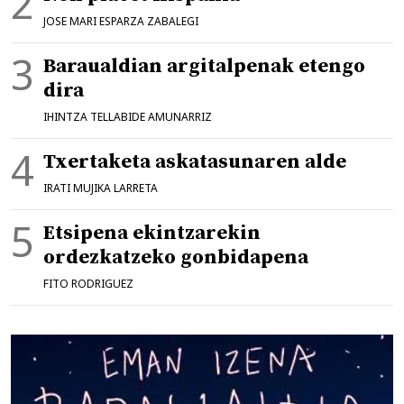
JOSE MARI ESPARZA ZABALEGI
Baraualdian argitalpenak etengo
dira
IHINTZA TELLABIDE AMUNARRIZ
Txertaketa askatasunaren alde
IRATI MUJIKA LARRETA
Etsipena ekintzarekin
ordezkatzeko gonbidapena
FITO RODRIGUEZ