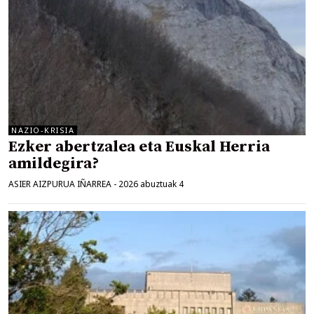
NAZIO-KRISIA
Ezker abertzalea eta Euskal Herria
amildegira?
ASIER AIZPURUA IÑARREA
-
2026 abuztuak 4