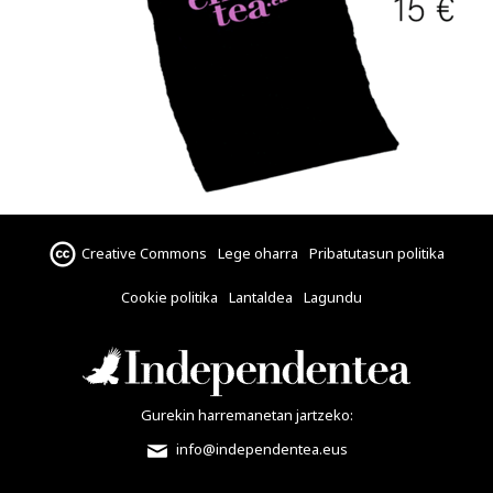
Creative Commons
Lege oharra
Pribatutasun politika
Cookie politika
Lantaldea
Lagundu
Gurekin harremanetan jartzeko:
info@independentea.eus