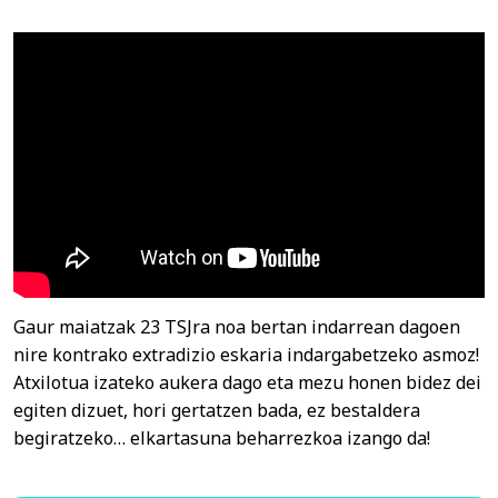
Gaur maiatzak 23 TSJra noa bertan indarrean dagoen
nire kontrako extradizio eskaria indargabetzeko asmoz!
Atxilotua izateko aukera dago eta mezu honen bidez dei
egiten dizuet, hori gertatzen bada, ez bestaldera
begiratzeko… elkartasuna beharrezkoa izango da!