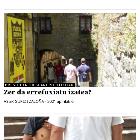
PRESO ETA IHESLARI POLITIKOAK
Zer da errefuxiatu izatea?
2021 apirilak 6
ASIER GURIDI ZALOÑA
-