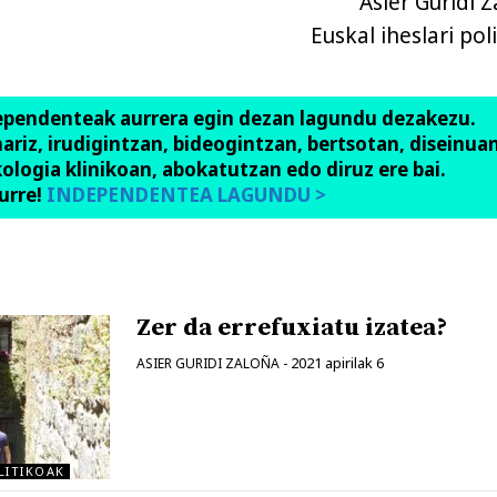
Asier Guridi 
Euskal iheslari pol
ependenteak aurrera egin dezan lagundu dezakezu.
anariz, irudigintzan, bideogintzan, bertsotan, diseinuan
ologia klinikoan, abokatutzan edo diruz ere bai.
urre!
INDEPENDENTEA LAGUNDU >
Zer da errefuxiatu izatea?
2021 apirilak 6
ASIER GURIDI ZALOÑA
-
LITIKOAK