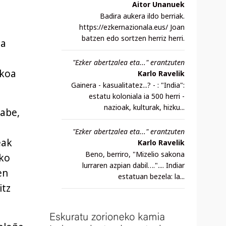
Aitor Unanuek
Badira aukera ildo berriak.
https://ezkernazionala.eus/ Joan
batzen edo sortzen herriz herri.
ta
"Ezker abertzalea eta..." erantzuten
ikoa
Karlo Ravelik
Gainera - kasualitatez...? - : "India":
estatu koloniala ia 500 herri -
nazioak, kulturak, hizku...
gabe,
"Ezker abertzalea eta..." erantzuten
eak
Karlo Ravelik
Beno, berriro, "Mizelio sakona
ako
lurraren azpian dabil….".... Indiar
en
estatuan bezela: la...
itz