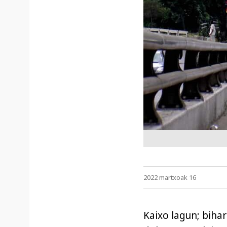
2022 martxoak 16
Kaixo lagun; biha