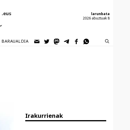
larunbata
2026 abuztuak 8
BARAUALDIA
Irakurrienak