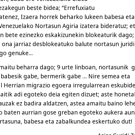
ezakegun beste bidea; “Errefuxiatu
datenez, Izaera horrek beharko lukeen babesa eta
enezuelako Nortasun Agiria izatera bideratuz; e
n bete ezinezko eskakizunekin blokeaturik dago;
ona jarriaz desblokeatuko balute nortasun jurid
ango genuke…
aitu beharra dago; 9 urte linboan, nortasunik 
 babesik gabe, bermerik gabe … Nire semea eta
l Herrian migrazio egoera irregularrean eskubid
aitik adi egoteko deia egiten dizuet; aste honet
uzak ez badira aldatzen, astea amaitu baino leh
zio baten aurrian gose greban egoteko aukera aun
rtasuna, babesa eta zabalkundea eskertuko dut!