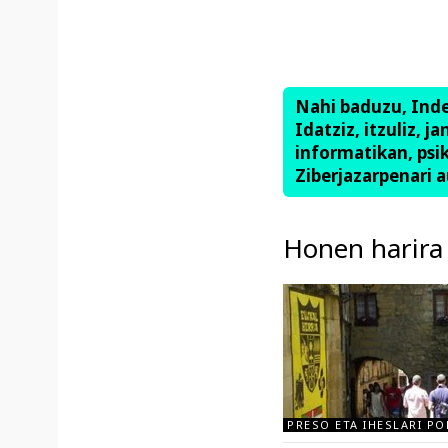
Nahi baduzu, Ind
Idatziz, itzuliz, j
informatikan, psik
Ziberjazarpenari a
Honen harira
PRESO ETA IHESLARI PO