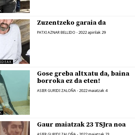
K
Zuzentzeko garaia da
2022 apirilak 29
PATXI AZNAR BELLIDO
-
BIDEAK
Gose greba altxatu da, baina
borroka ez da eten!
2022 maiatzak 4
ASIER GURIDI ZALOÑA
-
K
Gaur maiatzak 23 TSJra noa
2022 maiatzak 23
ASIER GURIDI ZALOÑA
-