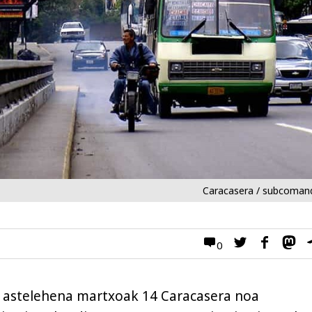
Caracasera / subcoman
0
r astelehena martxoak 14 Caracasera noa