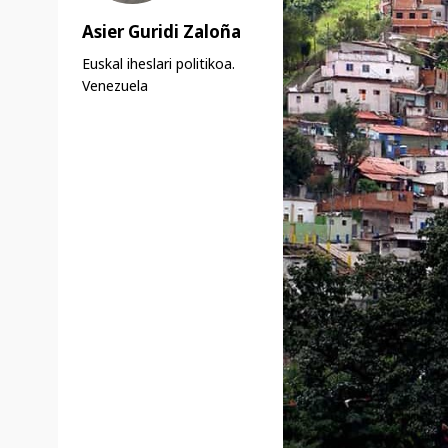
Asier Guridi Zaloña
Euskal iheslari politikoa.
Venezuela