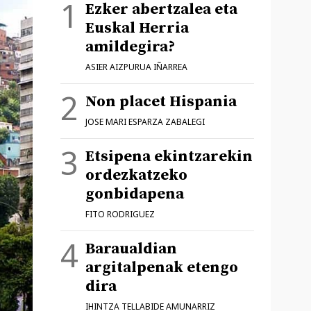
Ezker abertzalea eta
Euskal Herria
amildegira?
ASIER AIZPURUA IÑARREA
Non placet Hispania
JOSE MARI ESPARZA ZABALEGI
Etsipena ekintzarekin
ordezkatzeko
gonbidapena
FITO RODRIGUEZ
Baraualdian
argitalpenak etengo
dira
IHINTZA TELLABIDE AMUNARRIZ