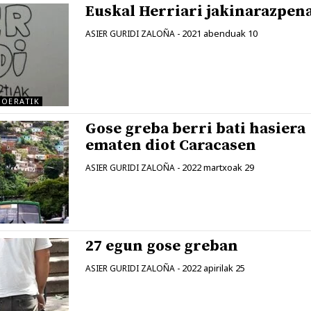
Euskal Herriari jakinarazpen
2021 abenduak 10
ASIER GURIDI ZALOÑA
-
GOERATIK
Gose greba berri bati hasiera
ematen diot Caracasen
2022 martxoak 29
ASIER GURIDI ZALOÑA
-
27 egun gose greban
2022 apirilak 25
ASIER GURIDI ZALOÑA
-