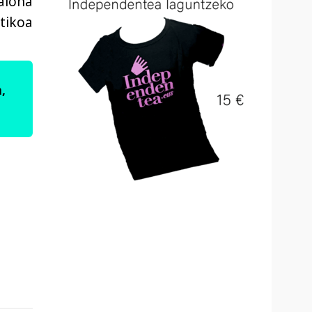
Zaloña
itikoa
,