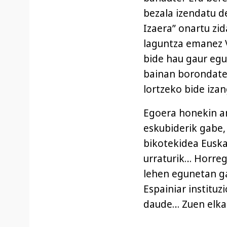
bezala izendatu d
Izaera” onartu zi
laguntza emanez V
bide hau gaur egu
bainan borondate 
lortzeko bide iz
Egoera honekin am
eskubiderik gabe,
bikotekidea Euska
urraturik… Horreg
lehen egunetan ga
Espainiar institu
daude… Zuen elka