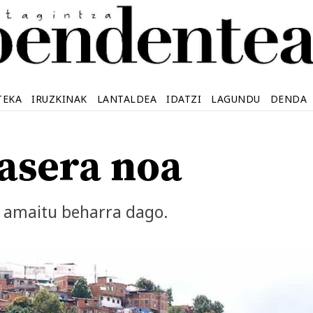
TEKA
IRUZKINAK
LANTALDEA
IDATZI
LAGUNDU
DENDA
asera noa
 amaitu beharra dago.