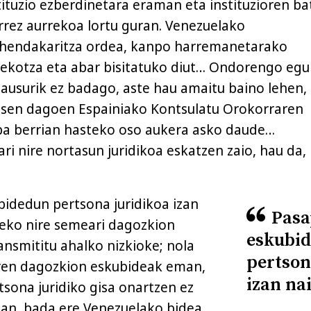
tuzio ezberdinetara eraman eta instituzioren b
rrez aurrekoa lortu guran. Venezuelako
lehendakaritza ordea, kanpo harremanetarako
rtekotza eta abar bisitatuko diut… Ondorengo eg
ausurik ez badago, aste hau amaitu baino lehen,
casen dagoen Espainiako Kontsulatu Orokorraren
ba berrian hasteko oso aukera asko daude…
ri nire nortasun juridikoa eskatzen zaio, hau da,
idedun pertsona juridikoa izan
Pasa
teko nire semeari dagozkion
eskubi
ansmititu ahalko nizkioke; nola
pertson
rren dagozkion eskubideak eman,
izan na
tsona juridiko gisa onartzen ez
an, bada ere Venezuelako bidea