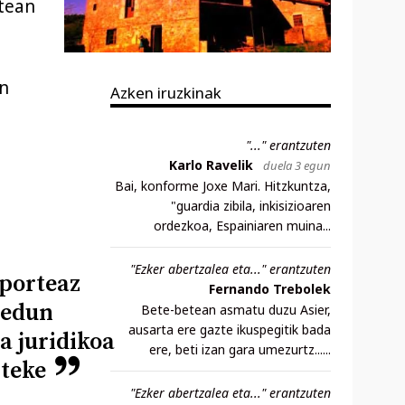
atean
un
Azken iruzkinak
"..." erantzuten
Karlo Ravelik
duela 3 egun
Bai, konforme Joxe Mari. Hitzkuntza,
"guardia zibila, inkisizioaren
ordezkoa, Espainiaren muina...
"Ezker abertzalea eta..." erantzuten
porteaz
Fernando Trebolek
dedun
Bete-betean asmatu duzu Asier,
ausarta ere gazte ikuspegitik bada
a juridikoa
ere, beti izan gara umezurtz......
iteke
"Ezker abertzalea eta..." erantzuten