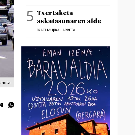
Txertaketa
askatasunaren alde
IRATI MUJIKA LARRETA
danta