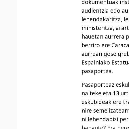
dokumentuak insti
audientzia edo au
lehendakaritza, 
ministeritza, ara
hauetan aurrera p
berriro ere Cara
aurrean gose gre
Espainiako Estatua
pasaportea.
Pasaporteaz eskub
naiteke eta 13 ur
eskubideak ere tr
nire seme izatea
ni lehendabizi per
banaute? Era bere