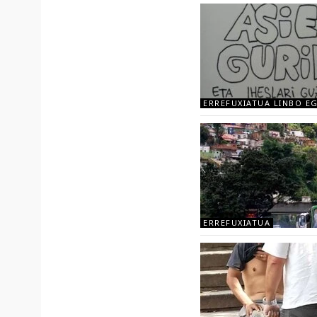
ERREFUXIATUA LINBO E
ERREFUXIATUA