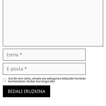
Izena
E-
posta
Gorde nire izena, emaila eta webgunea bilatzaile honetan
komentatzen dudan hurrengorako.