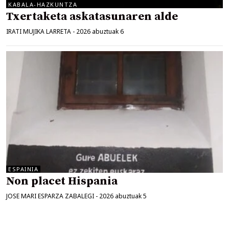
KABALA-HAZKUNTZA
Txertaketa askatasunaren alde
IRATI MUJIKA LARRETA
-
2026 abuztuak 6
ESPAINIA
Non placet Hispania
JOSE MARI ESPARZA ZABALEGI
-
2026 abuztuak 5