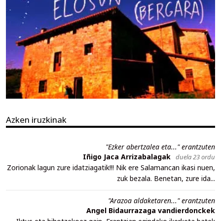
Azken iruzkinak
"Ezker abertzalea eta..." erantzuten
Iñigo Jaca Arrizabalagak
duela 23 ordu
Zorionak lagun zure idatziagatik!!! Nik ere Salamancan ikasi nuen,
zuk bezala. Benetan, zure ida...
"Arazoa aldaketaren..." erantzuten
Angel Bidaurrazaga vandierdonckek