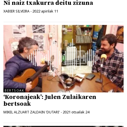
Ni naiz txakurra deitu zizuna
2022 apirilak 11
XABIER SILVEIRA
-
BERTSOAK
‘Koronajeak’: Julen Zulaikaren
bertsoak
2021 otsailak 24
MIKEL ALZUART ZALDAIN 'DUTARI'
-