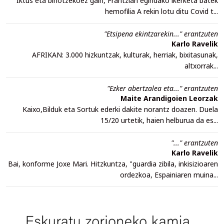
Iktus eta bihotzekoez gain, Frantzian egindako ikerketa batek
hemofilia A rekin lotu ditu Covid t...
"Etsipena ekintzarekin..." erantzuten
Karlo Ravelik
AFRIKAN: 3.000 hizkuntzak, kulturak, herriak, bixitasunak,
altxorrak...
"Ezker abertzalea eta..." erantzuten
Maite Arandigoien Leorzak
Kaixo,Bilduk eta Sortuk ederki dakite norantz doazen. Duela
15/20 urtetik, haien helburua da es...
"..." erantzuten
Karlo Ravelik
Bai, konforme Joxe Mari. Hitzkuntza, "guardia zibila, inkisizioaren
ordezkoa, Espainiaren muina...