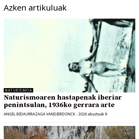
Azken artikuluak
NATURISMOA
Naturismoaren hastapenak iberiar
penintsulan, 1936ko gerrara arte
ANGEL BIDAURRAZAGA VANDIERDONCK
-
2026 abuztuak 9