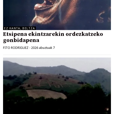
EZ KANTA, BELTZA
Etsipena ekintzarekin ordezkatzeko
gonbidapena
FITO RODRIGUEZ
-
2026 abuztuak 7