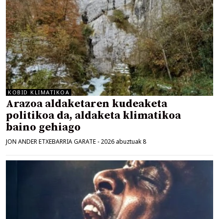
KOBID KLIMATIKOA
Arazoa aldaketaren kudeaketa
politikoa da, aldaketa klimatikoa
baino gehiago
JON ANDER ETXEBARRIA GARATE
-
2026 abuztuak 8