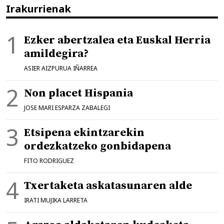
Irakurrienak
Ezker abertzalea eta Euskal Herria
amildegira?
ASIER AIZPURUA IÑARREA
Non placet Hispania
JOSE MARI ESPARZA ZABALEGI
Etsipena ekintzarekin
ordezkatzeko gonbidapena
FITO RODRIGUEZ
Txertaketa askatasunaren alde
IRATI MUJIKA LARRETA