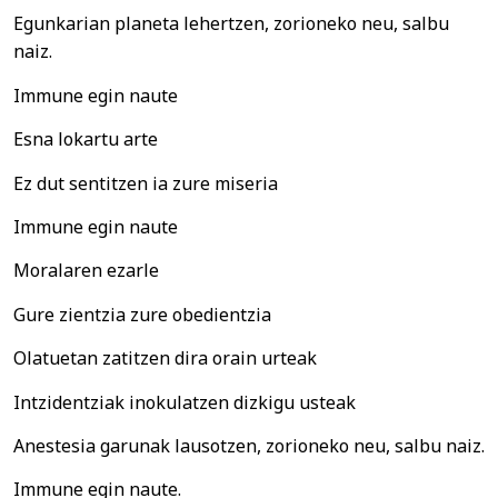
Egunkarian planeta lehertzen, zorioneko neu, salbu
naiz.
Immune egin naute
Esna lokartu arte
Ez dut sentitzen ia zure miseria
Immune egin naute
Moralaren ezarle
Gure zientzia zure obedientzia
Olatuetan zatitzen dira orain urteak
Intzidentziak inokulatzen dizkigu usteak
Anestesia garunak lausotzen, zorioneko neu, salbu naiz.
Immune egin naute.