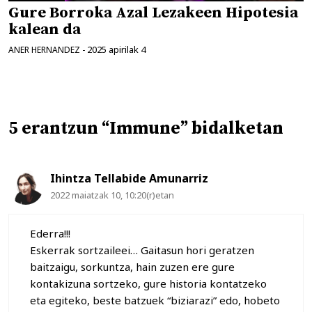
Gure Borroka Azal Lezakeen Hipotesia
kalean da
2025 apirilak 4
ANER HERNANDEZ
-
5 erantzun “Immune” bidalketan
Ihintza Tellabide Amunarriz
2022 maiatzak 10, 10:20(r)etan
Ederra!!!
Eskerrak sortzaileei… Gaitasun hori geratzen
baitzaigu, sorkuntza, hain zuzen ere gure
kontakizuna sortzeko, gure historia kontatzeko
eta egiteko, beste batzuek “biziarazi” edo, hobeto