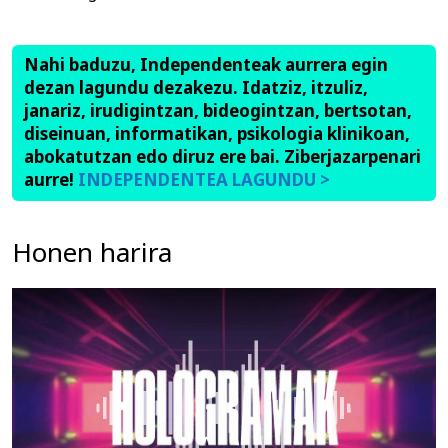
Nahi baduzu, Independenteak aurrera egin
dezan lagundu dezakezu. Idatziz, itzuliz,
janariz, irudigintzan, bideogintzan, bertsotan,
diseinuan, informatikan, psikologia klinikoan,
abokatutzan edo diruz ere bai. Ziberjazarpenari
aurre!
INDEPENDENTEA LAGUNDU >
Honen harira