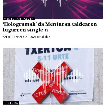
MENTURAN TALDEA
‘Hologramak’ da Menturan taldearen
bigarren single-a
2023 otsailak 6
ANER HERNANDEZ
-
BERTSOA