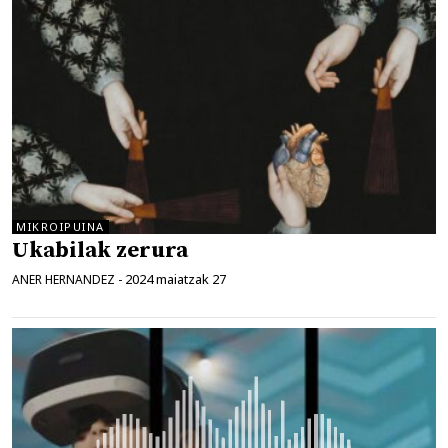
MIKROIPUINA
Ukabilak zerura
2024 maiatzak 27
ANER HERNANDEZ
-