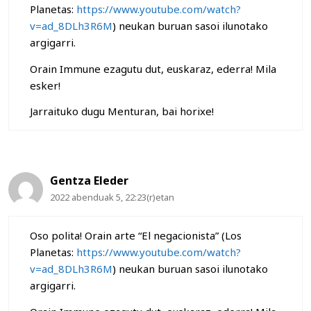
Planetas:
https://www.youtube.com/watch?
v=ad_8DLh3R6M
) neukan buruan sasoi ilunotako
argigarri.
Orain Immune ezagutu dut, euskaraz, ederra! Mila
esker!
Jarraituko dugu Menturan, bai horixe!
Gentza Eleder
2022 abenduak 5, 22:23(r)etan
Oso polita! Orain arte “El negacionista” (Los
Planetas:
https://www.youtube.com/watch?
v=ad_8DLh3R6M
) neukan buruan sasoi ilunotako
argigarri.