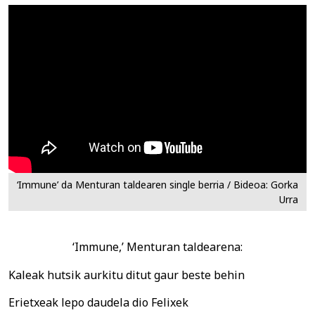
‘Immune’ da Menturan taldearen single berria / Bideoa: Gorka
Urra
‘Immune,’ Menturan taldearena:
Kaleak hutsik aurkitu ditut gaur beste behin
Erietxeak lepo daudela dio Felixek