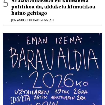
Arazoa aldaketaren kudeaketa
politikoa da, aldaketa klimatikoa
baino gehiago
JON ANDER ETXEBARRIA GARATE