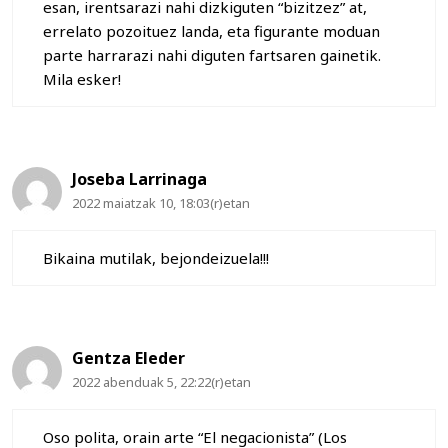
esan, irentsarazi nahi dizkiguten “bizitzez” at,
errelato pozoituez landa, eta figurante moduan
parte harrarazi nahi diguten fartsaren gainetik.
Mila esker!
Joseba Larrinaga
2022 maiatzak 10, 18:03(r)etan
Bikaina mutilak, bejondeizuela!!!
Gentza Eleder
2022 abenduak 5, 22:22(r)etan
Oso polita, orain arte “El negacionista” (Los