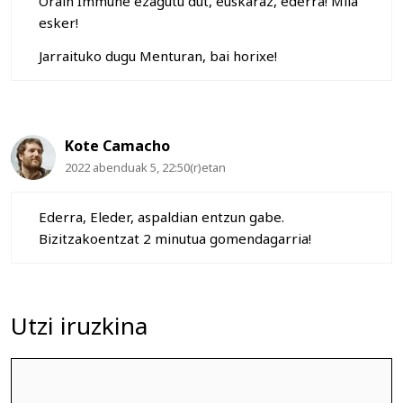
Orain Immune ezagutu dut, euskaraz, ederra! Mila
esker!
Jarraituko dugu Menturan, bai horixe!
Kote Camacho
2022 abenduak 5, 22:50(r)etan
Ederra, Eleder, aspaldian entzun gabe.
Bizitzakoentzat 2 minutua gomendagarria!
Utzi iruzkina
Iruzkina