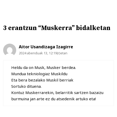
3 erantzun “Muskerra” bidalketan
Aitor Usandizaga Izagirre
2024 abenduak 13, 12:19(r)etan
Heldu da on Musk, Musker berdea.
Mundua tekniologiaz Muskildu
Eta bera bezalako Muskil berriak
Sortuko dituena.
Kontuz Muskerrarekin, belarritik sartzen bazaizu
burmuina jan arte ez du atsedenik artuko eta!