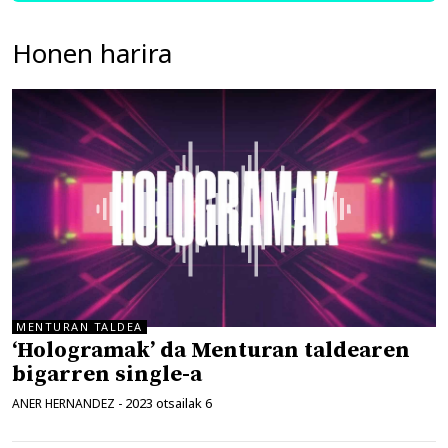
Honen harira
MENTURAN TALDEA
‘Hologramak’ da Menturan taldearen
bigarren single-a
2023 otsailak 6
ANER HERNANDEZ
-