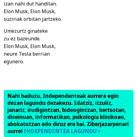
izan nahi dut handitan.
Elon Musk, Elon Musk,
suziriak orbitan jartzeko.
Umezurtz ginateke
zu ez bazeunde.
Elon Musk, Elon Musk,
neure Tesla berrian
egunero.
Nahi baduzu, Independenteak aurrera egin
dezan lagundu dezakezu. Idatziz, itzuliz,
janariz, irudigintzan, bideogintzan, bertsotan,
diseinuan, informatikan, psikologia klinikoan,
abokatutzan edo diruz ere bai. Ziberjazarpenari
aurre!
INDEPENDENTEA LAGUNDU >