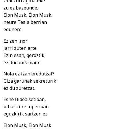
Umezurtz ginateke
zu ez bazeunde.
Elon Musk, Elon Musk,
neure Tesla berrian
egunero.
Ez zen inor
jarri zuten arte.
Ezin esan, geroztik,
ez dudanik maite.
Nola ez izan eredutzat?
Giza garunak sekreturik
ez du zuretzat.
Esne Bidea setioan,
bihar zure inperioan
eguzkirik sartzen ez.
Elon Musk, Elon Musk