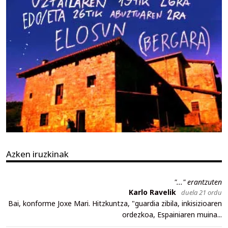
Azken iruzkinak
"..." erantzuten
Karlo Ravelik
duela 21 ordu
Bai, konforme Joxe Mari. Hitzkuntza, "guardia zibila, inkisizioaren
ordezkoa, Espainiaren muina...