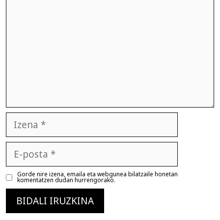
Izena
E-
posta
Gorde nire izena, emaila eta webgunea bilatzaile honetan
komentatzen dudan hurrengorako.