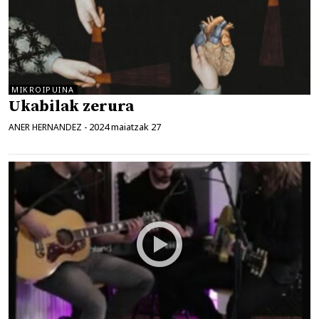
MIKROIPUINA
Ukabilak zerura
2024 maiatzak 27
ANER HERNANDEZ
-