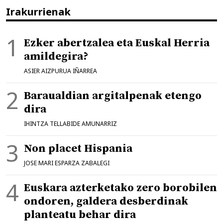
Irakurrienak
Ezker abertzalea eta Euskal Herria
amildegira?
ASIER AIZPURUA IÑARREA
Baraualdian argitalpenak etengo
dira
IHINTZA TELLABIDE AMUNARRIZ
Non placet Hispania
JOSE MARI ESPARZA ZABALEGI
Euskara azterketako zero borobilen
ondoren, galdera desberdinak
planteatu behar dira