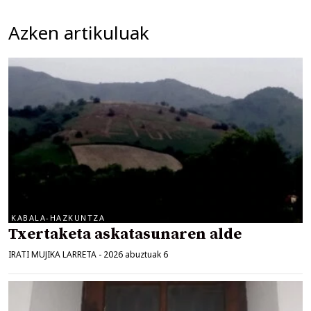
Azken artikuluak
KABALA-HAZKUNTZA
Txertaketa askatasunaren alde
IRATI MUJIKA LARRETA
-
2026 abuztuak 6