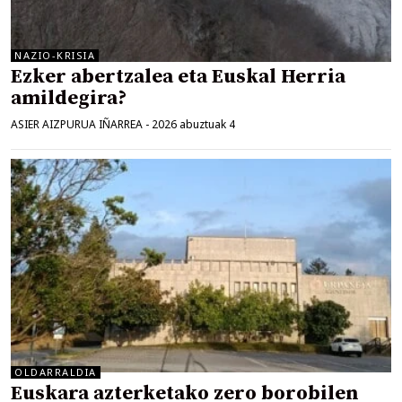
NAZIO-KRISIA
Ezker abertzalea eta Euskal Herria
amildegira?
ASIER AIZPURUA IÑARREA
-
2026 abuztuak 4
OLDARRALDIA
Euskara azterketako zero borobilen