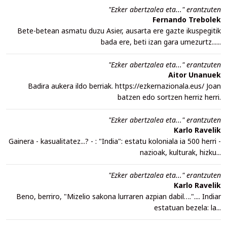
"Ezker abertzalea eta..." erantzuten
Fernando Trebolek
Bete-betean asmatu duzu Asier, ausarta ere gazte ikuspegitik
bada ere, beti izan gara umezurtz......
"Ezker abertzalea eta..." erantzuten
Aitor Unanuek
Badira aukera ildo berriak. https://ezkernazionala.eus/ Joan
batzen edo sortzen herriz herri.
"Ezker abertzalea eta..." erantzuten
Karlo Ravelik
Gainera - kasualitatez...? - : "India": estatu koloniala ia 500 herri -
nazioak, kulturak, hizku...
"Ezker abertzalea eta..." erantzuten
Karlo Ravelik
Beno, berriro, "Mizelio sakona lurraren azpian dabil….".... Indiar
estatuan bezela: la...