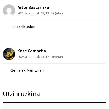
Aitor Bastarrika
2024 abenduak 13, 13:35(r)etan
Eskerrik asko!
Kote Camacho
2024 abenduak 13, 17:03(r)etan
Genialak Menturan
Utzi iruzkina
Iruzkina