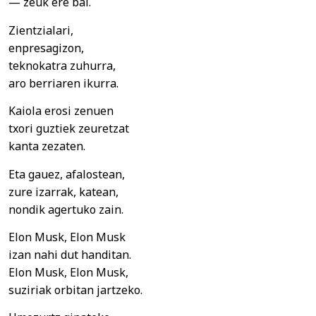
— zeuk ere bai.
Zientzialari,
enpresagizon,
teknokatra zuhurra,
aro berriaren ikurra.
Kaiola erosi zenuen
txori guztiek zeuretzat
kanta zezaten.
Eta gauez, afalostean,
zure izarrak, katean,
nondik agertuko zain.
Elon Musk, Elon Musk
izan nahi dut handitan.
Elon Musk, Elon Musk,
suziriak orbitan jartzeko.