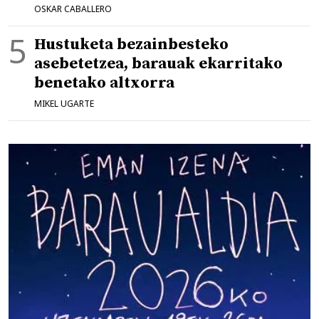
OSKAR CABALLERO
Hustuketa bezainbesteko
asebetetzea, barauak ekarritako
benetako altxorra
MIKEL UGARTE