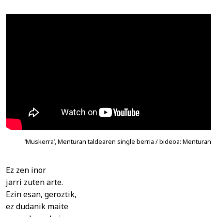
‘Muskerra’, Menturan taldearen single berria / bideoa: Menturan
Ez zen inor
jarri zuten arte.
Ezin esan, geroztik,
ez dudanik maite