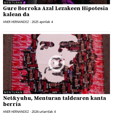
MENTURAN
Gure Borroka Azal Lezakeen Hipotesia
kalean da
2025 apirilak 4
ANER HERNANDEZ
-
MENTURAN
Net&yuhu, Menturan taldearen kanta
berria
2026 urtarrilak 4
ANER HERNANDEZ
-