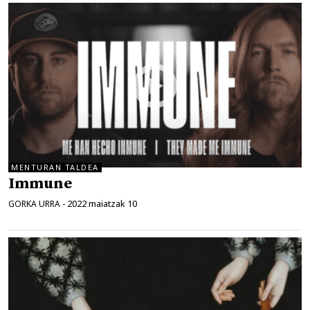
MENTURAN TALDEA
Immune
2022 maiatzak 10
GORKA URRA
-