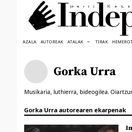
Edukira
salto
egin
AZALA
AUTOREAK
ATALAK
TIRAK
HEMERO
Gorka Urra
Musikaria, luthierra, bideogilea. Oiartzu
Gorka Urra autorearen ekarpenak
I