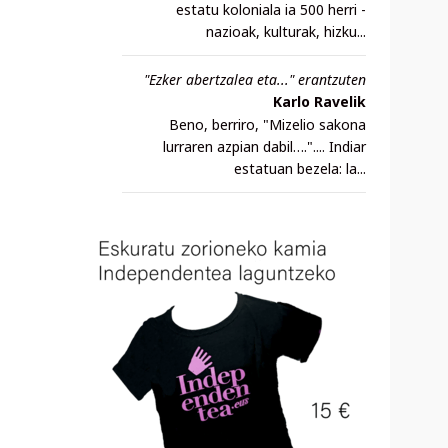
estatu koloniala ia 500 herri -
nazioak, kulturak, hizku...
"Ezker abertzalea eta..." erantzuten
Karlo Ravelik
Beno, berriro, "Mizelio sakona
lurraren azpian dabil….".... Indiar
estatuan bezela: la...