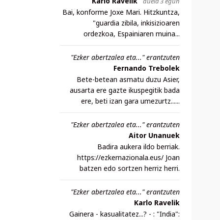
Karlo Ravelik
duela 3 egun
Bai, konforme Joxe Mari. Hitzkuntza,
"guardia zibila, inkisizioaren
ordezkoa, Espainiaren muina...
"Ezker abertzalea eta..." erantzuten
Fernando Trebolek
Bete-betean asmatu duzu Asier,
ausarta ere gazte ikuspegitik bada
ere, beti izan gara umezurtz......
"Ezker abertzalea eta..." erantzuten
Aitor Unanuek
Badira aukera ildo berriak.
https://ezkernazionala.eus/ Joan
batzen edo sortzen herriz herri.
"Ezker abertzalea eta..." erantzuten
Karlo Ravelik
Gainera - kasualitatez...? - : "India":