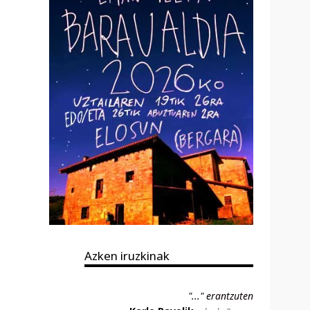
Azken iruzkinak
"..." erantzuten