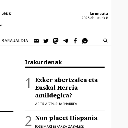
larunbata
2026 abuztuak 8
BARAUALDIA
Irakurrienak
Ezker abertzalea eta
Euskal Herria
amildegira?
ASIER AIZPURUA IÑARREA
Non placet Hispania
JOSE MARI ESPARZA ZABALEGI