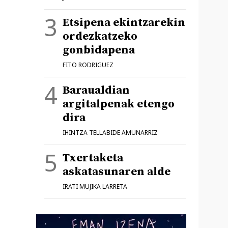
Etsipena ekintzarekin
ordezkatzeko
gonbidapena
FITO RODRIGUEZ
Baraualdian
argitalpenak etengo
dira
IHINTZA TELLABIDE AMUNARRIZ
Txertaketa
askatasunaren alde
IRATI MUJIKA LARRETA