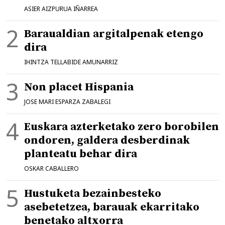
ASIER AIZPURUA IÑARREA
Baraualdian argitalpenak etengo
dira
IHINTZA TELLABIDE AMUNARRIZ
Non placet Hispania
JOSE MARI ESPARZA ZABALEGI
Euskara azterketako zero borobilen
ondoren, galdera desberdinak
planteatu behar dira
OSKAR CABALLERO
Hustuketa bezainbesteko
asebetetzea, barauak ekarritako
benetako altxorra