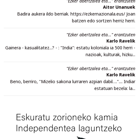
"Ezker abertzalea eta..." erantzuten
Aitor Unanuek
Badira aukera ildo berriak. https://ezkernazionala.eus/ Joan
batzen edo sortzen herriz herri.
"Ezker abertzalea eta..." erantzuten
Karlo Ravelik
Gainera - kasualitatez...? - : "India": estatu koloniala ia 500 herri -
nazioak, kulturak, hizku...
"Ezker abertzalea eta..." erantzuten
Karlo Ravelik
Beno, berriro, "Mizelio sakona lurraren azpian dabil….".... Indiar
estatuan bezela: la...