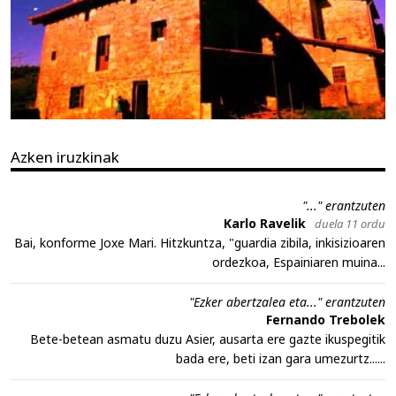
Azken iruzkinak
"..." erantzuten
Karlo Ravelik
duela 11 ordu
Bai, konforme Joxe Mari. Hitzkuntza, "guardia zibila, inkisizioaren
ordezkoa, Espainiaren muina...
"Ezker abertzalea eta..." erantzuten
Fernando Trebolek
Bete-betean asmatu duzu Asier, ausarta ere gazte ikuspegitik
bada ere, beti izan gara umezurtz......