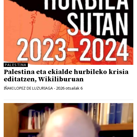
PALESTINA
Palestina eta ekialde hurbileko krisia
editatzen, Wikiliburuan
2026 otsailak 6
IÑAKI LOPEZ DE LUZURIAGA
-