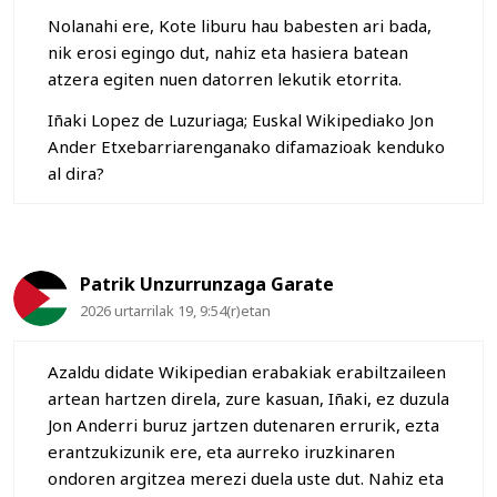
Nolanahi ere, Kote liburu hau babesten ari bada,
nik erosi egingo dut, nahiz eta hasiera batean
atzera egiten nuen datorren lekutik etorrita.
Iñaki Lopez de Luzuriaga; Euskal Wikipediako Jon
Ander Etxebarriarenganako difamazioak kenduko
al dira?
Patrik Unzurrunzaga Garate
2026 urtarrilak 19, 9:54(r)etan
Azaldu didate Wikipedian erabakiak erabiltzaileen
artean hartzen direla, zure kasuan, Iñaki, ez duzula
Jon Anderri buruz jartzen dutenaren errurik, ezta
erantzukizunik ere, eta aurreko iruzkinaren
ondoren argitzea merezi duela uste dut. Nahiz eta