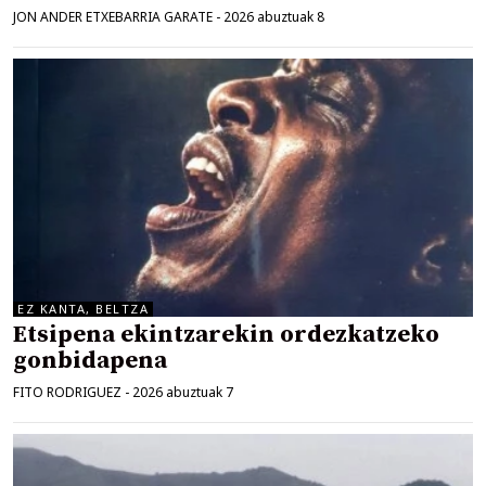
JON ANDER ETXEBARRIA GARATE
-
2026 abuztuak 8
EZ KANTA, BELTZA
Etsipena ekintzarekin ordezkatzeko
gonbidapena
FITO RODRIGUEZ
-
2026 abuztuak 7