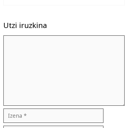
Utzi iruzkina
Iruzkina
Izena