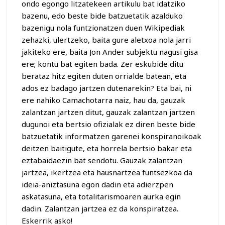
ondo egongo litzatekeen artikulu bat idatziko
bazenu, edo beste bide batzuetatik azalduko
bazenigu nola funtzionatzen duen Wikipediak
zehazki, ulertzeko, baita gure aletxoa nola jarri
jakiteko ere, baita Jon Ander subjektu nagusi gisa
ere; kontu bat egiten bada. Zer eskubide ditu
berataz hitz egiten duten orrialde batean, eta
ados ez badago jartzen dutenarekin? Eta bai, ni
ere nahiko Camachotarra naiz, hau da, gauzak
zalantzan jartzen ditut, gauzak zalantzan jartzen
dugunoi eta bertsio ofizialak ez diren beste bide
batzuetatik informatzen garenei konspiranoikoak
deitzen baitigute, eta horrela bertsio bakar eta
eztabaidaezin bat sendotu. Gauzak zalantzan
jartzea, ikertzea eta hausnartzea funtsezkoa da
ideia-aniztasuna egon dadin eta adierzpen
askatasuna, eta totalitarismoaren aurka egin
dadin. Zalantzan jartzea ez da konspiratzea.
Eskerrik asko!