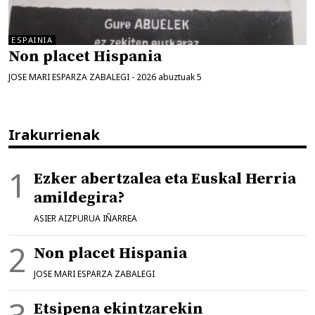
ESPAINIA
Non placet Hispania
JOSE MARI ESPARZA ZABALEGI
-
2026 abuztuak 5
Irakurrienak
Ezker abertzalea eta Euskal Herria
amildegira?
ASIER AIZPURUA IÑARREA
Non placet Hispania
JOSE MARI ESPARZA ZABALEGI
Etsipena ekintzarekin