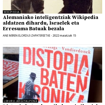
WIKIPEDIA
Alemaniako inteligentziak Wikipedia
aldatzen dihardu, Israelek eta
Erresuma Batuak bezala
2022 maiatzak 15
ANE MIREN ELORDUI-ZAPATERIETXE
-
LIBURU-ARGITALPENA