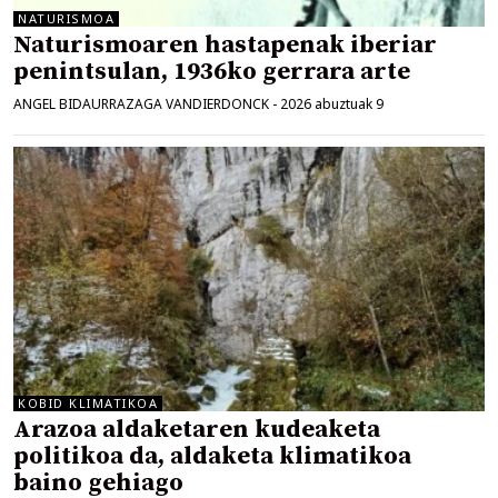
NATURISMOA
Naturismoaren hastapenak iberiar
penintsulan, 1936ko gerrara arte
ANGEL BIDAURRAZAGA VANDIERDONCK
-
2026 abuztuak 9
KOBID KLIMATIKOA
Arazoa aldaketaren kudeaketa
politikoa da, aldaketa klimatikoa
baino gehiago