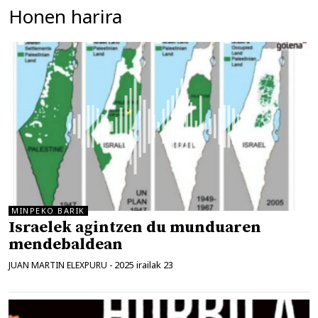
Honen harira
MINPEKO BARIK
Israelek agintzen du munduaren
mendebaldean
2025 irailak 23
JUAN MARTIN ELEXPURU
-