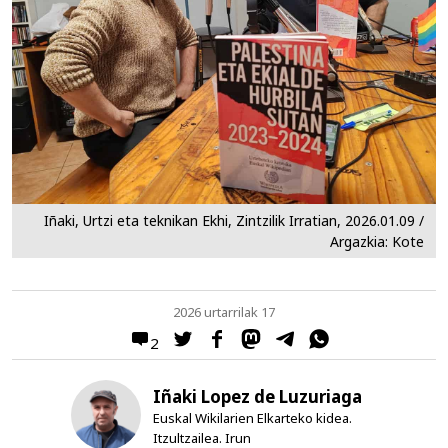
Iñaki, Urtzi eta teknikan Ekhi, Zintzilik Irratian, 2026.01.09 /
Argazkia: Kote
2026 urtarrilak 17
2
Iñaki Lopez de Luzuriaga
Euskal Wikilarien Elkarteko kidea.
Itzultzailea. Irun