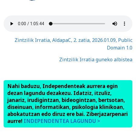
Zintzilik Irratia, AldapaC, 2. zatia, 2026.01.09, Public
Domain 1.0
Zintzilik Irratia guneko albistea
Nahi baduzu, Independenteak aurrera egin
dezan lagundu dezakezu. Idatziz, itzuliz,
janariz, irudigintzan, bideogintzan, bertsotan,
diseinuan, informatikan, psikologia klinikoan,
abokatutzan edo diruz ere bai. Ziberjazarpenari
aurre!
INDEPENDENTEA LAGUNDU >