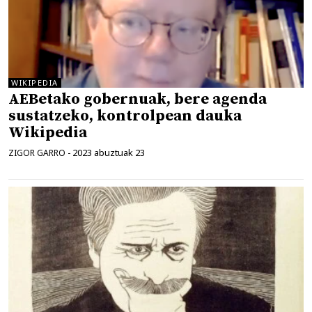
WIKIPEDIA
AEBetako gobernuak, bere agenda
sustatzeko, kontrolpean dauka
Wikipedia
2023 abuztuak 23
ZIGOR GARRO
-