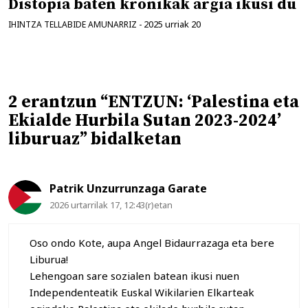
Distopia baten kronikak argia ikusi du
2025 urriak 20
IHINTZA TELLABIDE AMUNARRIZ
-
2 erantzun “ENTZUN: ‘Palestina eta
Ekialde Hurbila Sutan 2023-2024’
liburuaz” bidalketan
Patrik Unzurrunzaga Garate
2026 urtarrilak 17, 12:43(r)etan
Oso ondo Kote, aupa Angel Bidaurrazaga eta bere
Liburua!
Lehengoan sare sozialen batean ikusi nuen
Independenteatik Euskal Wikilarien Elkarteak