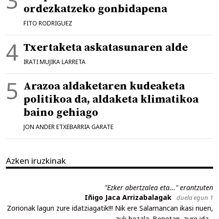
ordezkatzeko gonbidapena
FITO RODRIGUEZ
Txertaketa askatasunaren alde
IRATI MUJIKA LARRETA
Arazoa aldaketaren kudeaketa
politikoa da, aldaketa klimatikoa
baino gehiago
JON ANDER ETXEBARRIA GARATE
Azken iruzkinak
"Ezker abertzalea eta..." erantzuten
Iñigo Jaca Arrizabalagak
duela egun 1
Zorionak lagun zure idatziagatik!!! Nik ere Salamancan ikasi nuen,
zuk bezala. Benetan, zure ida...