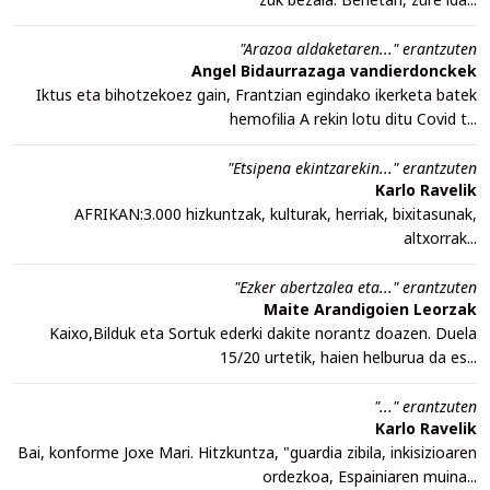
"Arazoa aldaketaren..." erantzuten
Angel Bidaurrazaga vandierdonckek
Iktus eta bihotzekoez gain, Frantzian egindako ikerketa batek
hemofilia A rekin lotu ditu Covid t...
"Etsipena ekintzarekin..." erantzuten
Karlo Ravelik
AFRIKAN:3.000 hizkuntzak, kulturak, herriak, bixitasunak,
altxorrak...
"Ezker abertzalea eta..." erantzuten
Maite Arandigoien Leorzak
Kaixo,Bilduk eta Sortuk ederki dakite norantz doazen. Duela
15/20 urtetik, haien helburua da es...
"..." erantzuten
Karlo Ravelik
Bai, konforme Joxe Mari. Hitzkuntza, "guardia zibila, inkisizioaren
ordezkoa, Espainiaren muina...