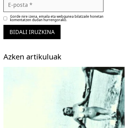
E-
posta
Gorde nire izena, emaila eta webgunea bilatzaile honetan
komentatzen dudan hurrengorako.
Azken artikuluak