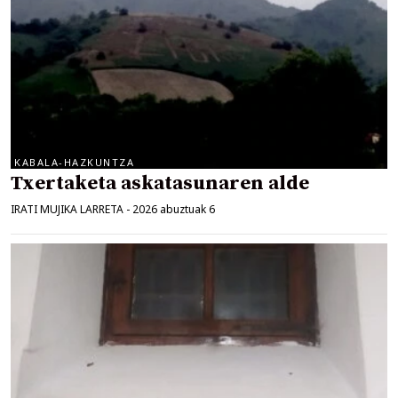
KABALA-HAZKUNTZA
Txertaketa askatasunaren alde
IRATI MUJIKA LARRETA
-
2026 abuztuak 6