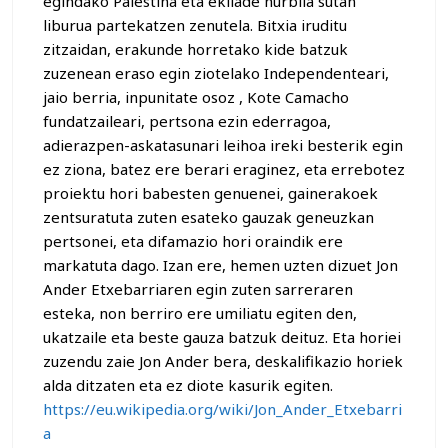
egindako Palestina eta ekilade hurbila sutan
liburua partekatzen zenutela. Bitxia iruditu
zitzaidan, erakunde horretako kide batzuk
zuzenean eraso egin ziotelako Independenteari,
jaio berria, inpunitate osoz , Kote Camacho
fundatzaileari, pertsona ezin ederragoa,
adierazpen-askatasunari leihoa ireki besterik egin
ez ziona, batez ere berari eraginez, eta errebotez
proiektu hori babesten genuenei, gainerakoek
zentsuratuta zuten esateko gauzak geneuzkan
pertsonei, eta difamazio hori oraindik ere
markatuta dago. Izan ere, hemen uzten dizuet Jon
Ander Etxebarriaren egin zuten sarreraren
esteka, non berriro ere umiliatu egiten den,
ukatzaile eta beste gauza batzuk deituz. Eta horiei
zuzendu zaie Jon Ander bera, deskalifikazio horiek
alda ditzaten eta ez diote kasurik egiten.
https://eu.wikipedia.org/wiki/Jon_Ander_Etxebarri
a