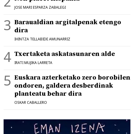
JOSE MARI ESPARZA ZABALEGI
Baraualdian argitalpenak etengo
dira
IHINTZA TELLABIDE AMUNARRIZ
Txertaketa askatasunaren alde
IRATI MUJIKA LARRETA
Euskara azterketako zero borobilen
ondoren, galdera desberdinak
planteatu behar dira
OSKAR CABALLERO