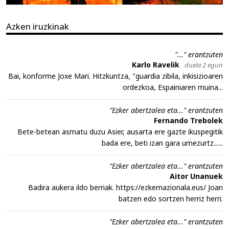
Azken iruzkinak
"..." erantzuten
Karlo Ravelik
duela 2 egun
Bai, konforme Joxe Mari. Hitzkuntza, "guardia zibila, inkisizioaren
ordezkoa, Espainiaren muina...
"Ezker abertzalea eta..." erantzuten
Fernando Trebolek
Bete-betean asmatu duzu Asier, ausarta ere gazte ikuspegitik
bada ere, beti izan gara umezurtz......
"Ezker abertzalea eta..." erantzuten
Aitor Unanuek
Badira aukera ildo berriak. https://ezkernazionala.eus/ Joan
batzen edo sortzen herriz herri.
"Ezker abertzalea eta..." erantzuten