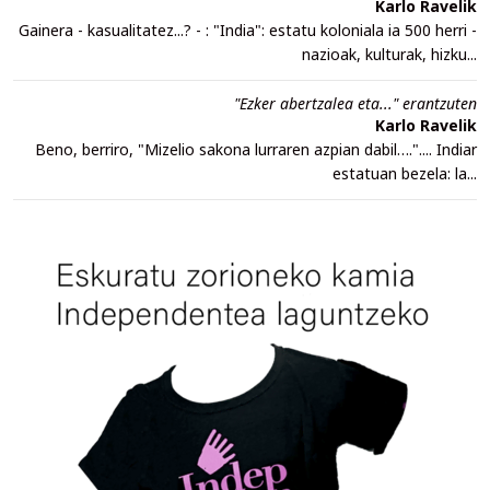
Karlo Ravelik
Gainera - kasualitatez...? - : "India": estatu koloniala ia 500 herri -
nazioak, kulturak, hizku...
"Ezker abertzalea eta..." erantzuten
Karlo Ravelik
Beno, berriro, "Mizelio sakona lurraren azpian dabil….".... Indiar
estatuan bezela: la...