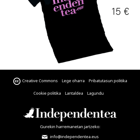
Creative Commons
Lege oharra
Pribatutasun politika
Cookie politika
Lantaldea
Lagundu
Gurekin harremanetan jartzeko:
info@independentea.eus