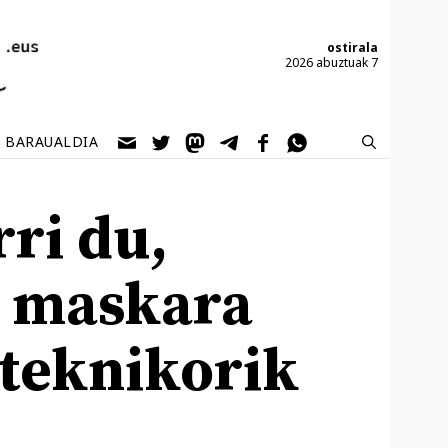
ostirala
2026 abuztuak 7
BARAUALDIA
ri du,
 maskara
 teknikorik