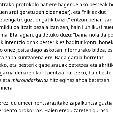
ntrako protokolo bat ere bagenuelako besteak b
uen argi geratu zen bidenabar), eta “nik ez dut
 zuengatik guztiongatik baizik” entzun behar izan
ildu balitzait bezala izan zen, hain ilun ikusi nue
a. Eta, agian, galdetuko duzu: “baina nola da po
ik intentzio onak besterik ez baditut kontu honek
zio onez josita dago askotan infernurako bidea, e
ita zapalkuntzarena ere. Bada garaia horretaz
ko, eta besterik gabe arauak betetzea eta akriti
egarria denaren kontzientzia hartzeko, hainbeste
z
eta
mikroindarkeriaz
hitz eginez ahoa betetzen
inera.
rezi du umeei irentsarazitako zapalkuntza guztia
erpento orokorrak. Haien eredu zareten guraso