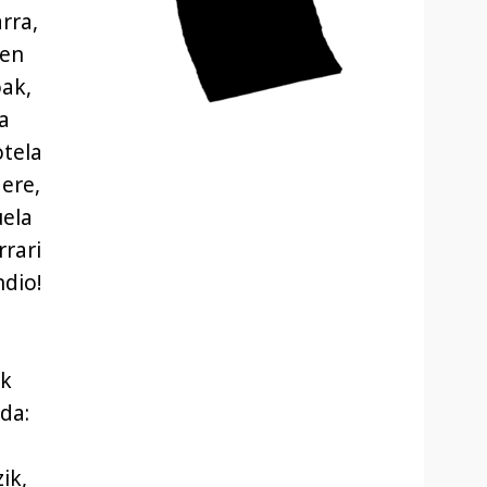
rra,
oen
oak,
a
otela
 ere,
uela
rrari
ndio!
ok
da:
ik,