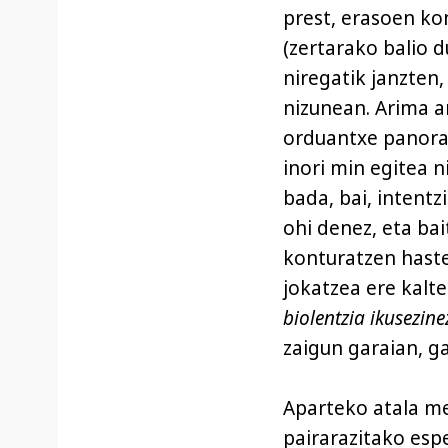
prest, erasoen ko
(zertarako balio d
niregatik janzten,
nizunean. Arima am
orduantxe panoram
inori min egitea n
bada, bai, intent
ohi denez, eta ba
konturatzen haste
jokatzea ere kalt
biolentzia ikusezine
zaigun garaian, ga
Aparteko atala me
pairarazitako esp