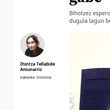
Bihotzez espero
dugula lagun be
Ihintza Tellabide
Amunarriz
Irakaslea. Donostia