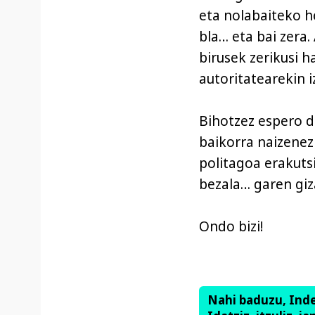
eta nolabaiteko h
bla… eta bai zera.
birusek zerikusi h
autoritatearekin 
Bihotzez espero d
baikorra naizenez
politagoa erakuts
bezala… garen giz
Ondo bizi!
Nahi baduzu, Ind