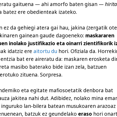
beratu gaituena — ahi amorfo baten gisan —
hirit
a batez ere obedienteak izateko.
z da gehiegi atera gai hau, jakina (zergatik ote
akinaren gainean gaude dagoeneko:
maskararen
n inolako justifikazio eta oinarri zientifikorik i
ak idatziz ere
aitortu du
hori. Ofiziala da. Horreki
dentzia bat ere aireratu da: maskaren erosketa di
reta masibo baterako bide izan zela, batzuen
erotuko zituena. Sorpresa.
andemiko eta egitate mafiosoetatik denbora bat
auza jakitea nahi dut. Adibidez, nolako mina ema
 inguruko lan-bilera batean musukoaren arazoaz 
genuenean, batzuk ez geundelako
eraso
hori onar