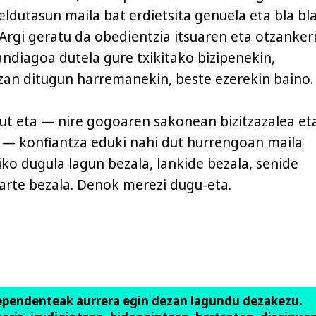
eldutasun maila bat erdietsita genuela eta bla bl
 Argi geratu da obedientzia itsuaren eta otzanker
andiagoa dutela gure txikitako bizipenekin,
izan ditugun harremanekin, beste ezerekin baino.
ut eta — nire gogoaren sakonean bizitzazalea et
 — konfiantza eduki nahi dut hurrengoan maila
iko dugula lagun bezala, lankide bezala, senide
arte bezala. Denok merezi dugu-eta.
ependenteak aurrera egin dezan lagundu dezakezu.