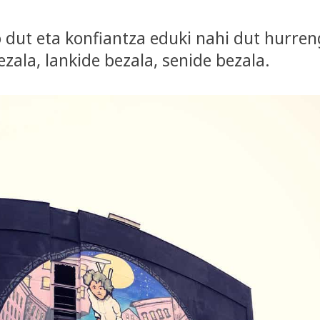
 dut eta konfiantza eduki nahi dut hurre
zala, lankide bezala, senide bezala.