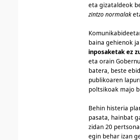
eta gizataldeok 
zintzo normalak
et
Komunikabideetan e
baina gehienok j
inposaketak ez zue
eta orain Gobernu
batera, beste ebi
publikoaren lapur
poltsikoak majo b
Behin histeria pl
pasata, hainbat g
zidan 20 pertsona
egin behar izan 