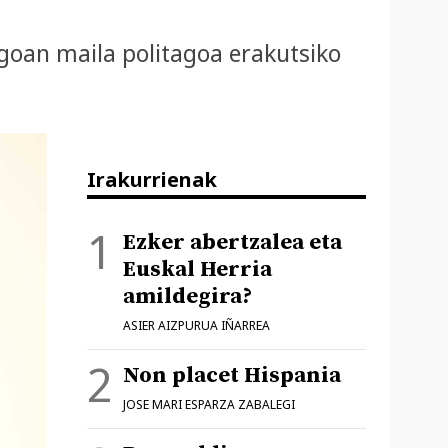
ngoan maila politagoa erakutsiko
Irakurrienak
Ezker abertzalea eta
Euskal Herria
amildegira?
ASIER AIZPURUA IÑARREA
Non placet Hispania
JOSE MARI ESPARZA ZABALEGI