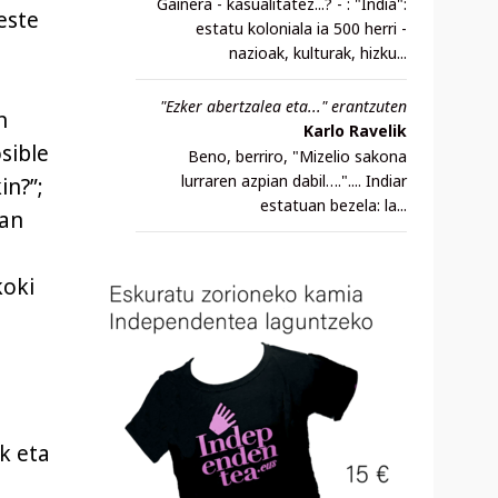
Gainera - kasualitatez...? - : "India":
este
estatu koloniala ia 500 herri -
nazioak, kulturak, hizku...
"Ezker abertzalea eta..." erantzuten
n
Karlo Ravelik
sible
Beno, berriro, "Mizelio sakona
lurraren azpian dabil….".... Indiar
in?”;
estatuan bezela: la...
san
koki
k eta