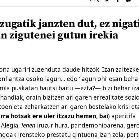
13
ugatik janzten dut, ez nigat
n zigutenei gutun irekia
ona ugariri zuzenduta daude hitzok. Izan zaitezke
konfiantza osoko lagun… edo ‘lagun ohi’ esan beh
mila puskatan hautsi baitu —ezta?— bizi behar iz
handiak, orain bizitzen ari garen errealitate sozi
oen eta zeharkatzen ari garen bestelako krisi et
rra hotsak ere uler itzazu hemen, bai
) aperitifa
 Alegia,
lehen
iruzur hura, pandemonioarena, ger
engoak irensteko prestatu gintuena izan zela, per