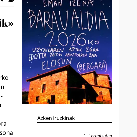
ik»
arko
an
o-
a
Azken iruzkinak
ora
tsona
"..." erantzuten