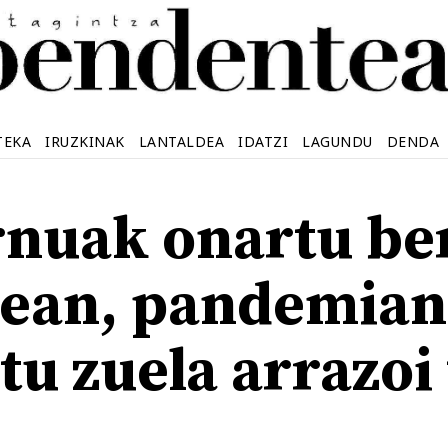
TEKA
IRUZKINAK
LANTALDEA
IDATZI
LAGUNDU
DENDA
nuak onartu ber
ean, pandemian
tu zuela arrazoi