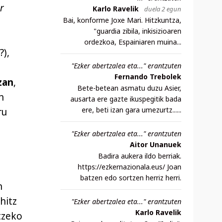
ar
Karlo Ravelik
duela 2 egun
Bai, konforme Joxe Mari. Hitzkuntza,
"guardia zibila, inkisizioaren
ordezkoa, Espainiaren muina...
?),
"Ezker abertzalea eta..." erantzuten
Fernando Trebolek
zan
,
Bete-betean asmatu duzu Asier,
n
ausarta ere gazte ikuspegitik bada
ere, beti izan gara umezurtz......
ru
"Ezker abertzalea eta..." erantzuten
Aitor Unanuek
Badira aukera ildo berriak.
https://ezkernazionala.eus/ Joan
batzen edo sortzen herriz herri.
n
hitz
"Ezker abertzalea eta..." erantzuten
Karlo Ravelik
tzeko