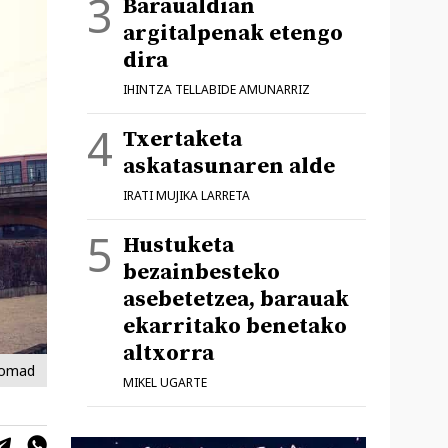
Baraualdian
argitalpenak etengo
dira
IHINTZA TELLABIDE AMUNARRIZ
Txertaketa
askatasunaren alde
IRATI MUJIKA LARRETA
Hustuketa
bezainbesteko
asebetetzea, barauak
ekarritako benetako
altxorra
 Nomad
MIKEL UGARTE