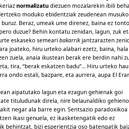
keriaz
normalizatu
diezuen mozalarekin ibili beha
 ulertzeko moduko ebidentziak zeudenean musuk
 buruz. Beraz, umeak ume direnez, baina ez tont
spero duzue? Behin kontatu zenidan, lagun, zuk et
 urte eskaseko semeari
bakarrik
jantzarazten zeni
a joateko, hiru urteko alabari ezetz, baina, hala
zen zuela, anaia ikustean berak ere berdin nahi z
eta, tira, “berak eskatzen badu”… Hiru urteko hau
ra ondo estali, bazpare, eta aurrera, aupa El Era
ean aipatutako lagun eta ezagun gehienak goi
tate tituludunak direla, nire belaunaldiko gehien
akit negar ala barre egin. Sentsazio paradoxikoa 
tzen ikasi genuela, ez ikasketengatik edo ez
k behintzat, bizi esperientzia oso batengatik baiz