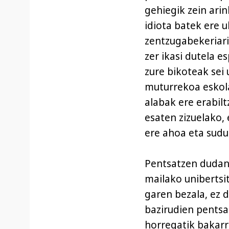
gehiegik zein arin
idiota batek ere
zentzugabekeriari
zer ikasi dutela e
zure bikoteak sei
muturrekoa eskolar
alabak ere erabilt
esaten zizuelako, 
ere ahoa eta sudur
Pentsatzen dudan
mailako unibertsi
garen bezala, ez d
bazirudien pentsa
horregatik bakarri