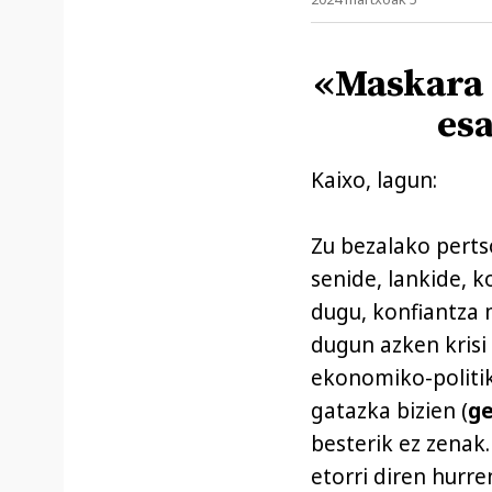
«Maskara z
esa
Kaixo, lagun:
Zu bezalako perts
senide, lankide, 
dugu, konfiantza 
dugun azken krisi 
ekonomiko-politik
gatazka bizien (
ge
besterik ez zenak.
etorri diren hurr