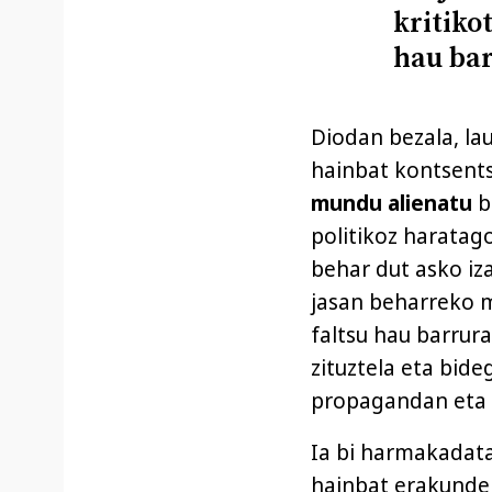
kritiko
hau bar
Diodan bezala, lau
hainbat kontsents
mundu alienatu
b
politikoz haratag
behar dut asko iz
jasan beharreko m
faltsu hau barrura
zituztela eta bide
propagandan eta g
Ia bi harmakadata
hainbat erakunde 