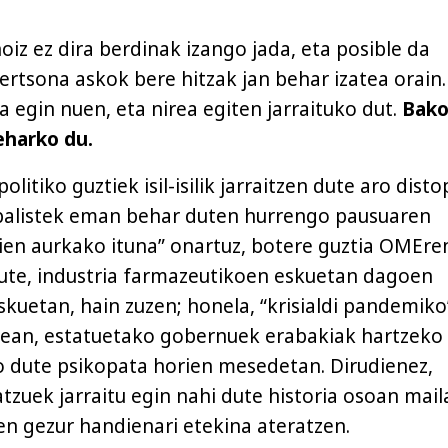
oiz ez dira berdinak izango jada, eta posible da
ertsona askok bere hitzak jan behar izatea orain.
ia egin nuen, eta nirea egiten jarraituko dut.
Bako
eharko du.
litiko guztiek isil-isilik jarraitzen dute aro disto
obalistek eman behar duten hurrengo pausuaren
en aurkako ituna” onartuz, botere guztia OMEre
ute, industria farmazeutikoen eskuetan dagoen
kuetan, hain zuzen; honela, “krisialdi pandemiko
rean, estatuetako gobernuek erabakiak hartzeko
 dute psikopata horien mesedetan. Dirudienez,
tzuek jarraitu egin nahi dute historia osoan mail
n gezur handienari etekina ateratzen.