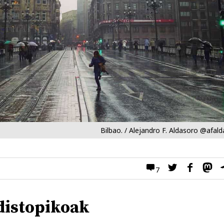
Bilbao. / Alejandro F. Aldasoro @afal
7
distopikoak