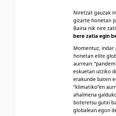
Niretzat gauzak in
gizarte honetan p
Baina nik nire zat
bere zatia egin b
Momentuz, indar po
honetan elite gl
aurrean: “pandemi
eskuetan utziko d
erakunde baten es
“klimatiko”en aur
ahalmena galduko
boteretsu gutxi ba
globalean egon de