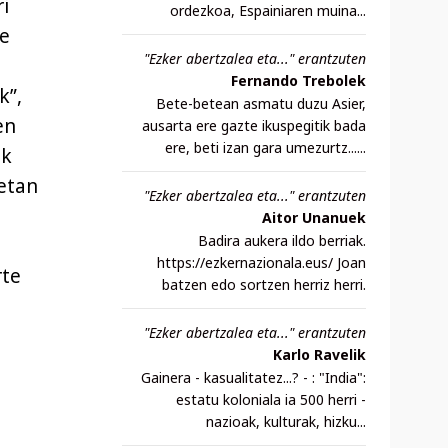
i
ordezkoa, Espainiaren muina...
de
"Ezker abertzalea eta..." erantzuten
Fernando Trebolek
k”,
Bete-betean asmatu duzu Asier,
en
ausarta ere gazte ikuspegitik bada
ere, beti izan gara umezurtz......
ak
uetan
"Ezker abertzalea eta..." erantzuten
Aitor Unanuek
Badira aukera ildo berriak.
https://ezkernazionala.eus/ Joan
rte
batzen edo sortzen herriz herri.
"Ezker abertzalea eta..." erantzuten
Karlo Ravelik
Gainera - kasualitatez...? - : "India":
estatu koloniala ia 500 herri -
nazioak, kulturak, hizku...