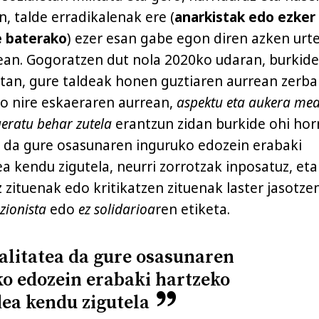
in, talde erradikalenak ere (
anarkistak edo ezker
te baterako
) ezer esan gabe egon diren azken urt
ean. Gogoratzen dut nola 2020ko udaran, burkide
etan, gure taldeak honen guztiaren aurrean zerba
o nire eskaeraren aurrean,
aspektu eta aukera med
geratu behar zutela
erantzun zidan burkide ohi hor
a da gure osasunaren inguruko edozein erabaki
a kendu zigutela, neurri zorrotzak inposatuz, eta
 zituenak edo kritikatzen zituenak laster jasotze
zionista
edo
ez solidarioa
ren etiketa.
alitatea da gure osasunaren
o edozein erabaki hartzeko
ea kendu zigutela