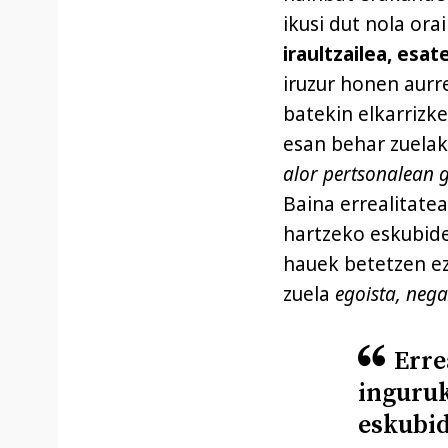
ikusi dut nola ora
iraultzailea, esa
iruzur honen aurr
batekin elkarrizk
esan behar zuelak
alor pertsonalean 
Baina errealitate
hartzeko eskubide
hauek betetzen ez
zuela
egoista, nega
Erre
inguruk
eskubid