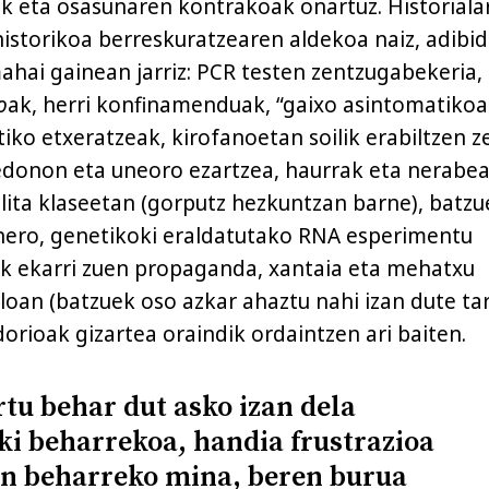
 eta osasunaren kontrakoak onartuz. Historialar
istorikoa berreskuratzearen aldekoa naiz, adibi
ahai gainean jarriz: PCR testen zentzugabekeria,
o
ak, herri konfinamenduak, “gaixo asintomatikoa
iko etxeratzeak, kirofanoetan soilik erabiltzen z
edonon eta uneoro ezartzea, haurrak eta nerabe
alita klaseetan (gorputz hezkuntzan barne), batz
nero, genetikoki eraldatutako RNA esperimentu
ak ekarri zuen propaganda, xantaia eta mehatxu
iloan (batzuek oso azkar ahaztu nahi izan dute ta
orioak gizartea oraindik ordaintzen ari baiten.
tu behar dut asko izan dela
ki beharrekoa, handia frustrazioa
an beharreko mina, beren burua