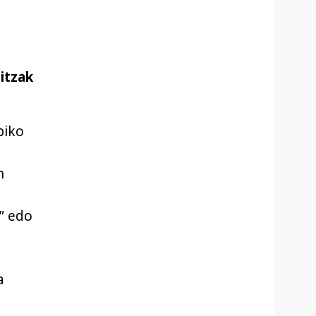
itzak
piko
n
” edo
a