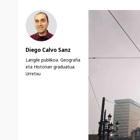
Diego Calvo Sanz
Langile publikoa. Geografia
eta Historian graduatua.
Urretxu