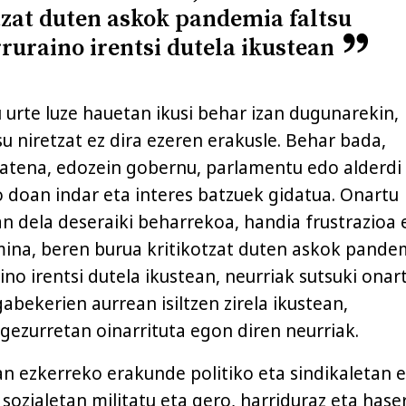
tzat duten askok pandemia faltsu
ruraino irentsi dutela ikustean
 urte luze hauetan ikusi behar izan dugunarekin,
u niretzat ez dira ezeren erakusle. Behar bada,
atena, edozein gobernu, parlamentu edo alderdi
o doan indar eta interes batzuek gidatua. Onartu
an dela deseraiki beharrekoa, handia frustrazioa 
ina, beren burua kritikotzat duten askok pande
ino irentsi dutela ikustean, neurriak sutsuki onar
gabekerien aurrean isiltzen zirela ikustean,
ezurretan oinarrituta egon diren neurriak.
n ezkerreko erakunde politiko eta sindikaletan 
sozialetan militatu eta gero, harriduraz eta hase