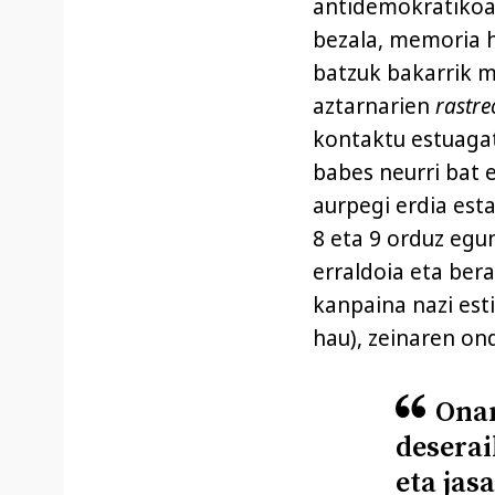
antidemokratikoak
bezala, memoria h
batzuk bakarrik m
aztarnarien
rastre
kontaktu estuagat
babes neurri bat 
aurpegi erdia est
8 eta 9 orduz egu
erraldoia eta ber
kanpaina nazi est
hau), zeinaren ond
Onar
deserai
eta jas