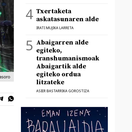
Txertaketa
askatasunaren alde
IRATI MUJIKA LARRETA
Abaigarren alde
egiteko,
transhumanismoak
Abaigartik alde
egiteko ordua
dasoro
litzateke
ASIER BASTARRIKA GOROSTIZA