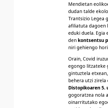
Mendietan eolikoe
dudan talde ekolo
Trantsizio Legea 
afiliatuta dagoen
eduki duela. Egia
den
kontsentsu po
niri gehiengo hori
Orain, Covid iruzu
egongo litzateke 
gintuztela etxean,
behera utzi zirela
Distopikoaren 5. 
gogoratzea nola a
oinarritutako egoe