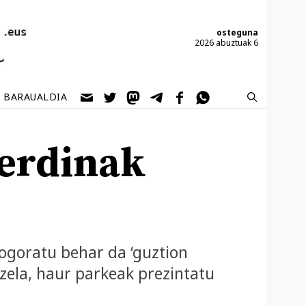
osteguna
2026 abuztuak 6
BARAUALDIA
berdinak
gogoratu behar da ‘guztion
 zela, haur parkeak prezintatu