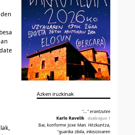
 den
abesa
man
idate
u
Azken iruzkinak
"..." erantzuten
Karlo Ravelik
duela egun 1
Bai, konforme Joxe Mari. Hitzkuntza,
lak,
"guardia zibila, inkisizioaren