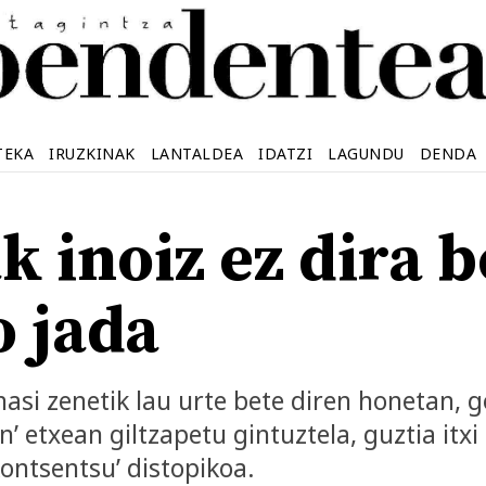
TEKA
IRUZKINAK
LANTALDEA
IDATZI
LAGUNDU
DENDA
k inoiz ez dira 
o jada
hasi zenetik lau urte bete diren honetan, 
’ etxean giltzapetu gintuztela, guztia itxi
kontsentsu’ distopikoa.