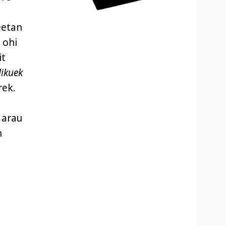
eetan
 ohi
it
ikuek
rek.
 arau
n