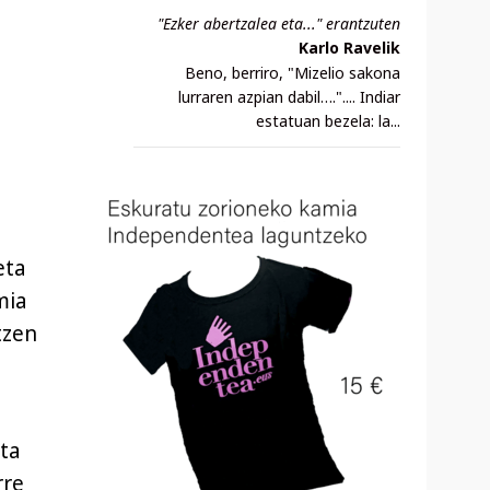
"Ezker abertzalea eta..." erantzuten
Karlo Ravelik
Beno, berriro, "Mizelio sakona
lurraren azpian dabil….".... Indiar
estatuan bezela: la...
eta
mia
tzen
eta
rre