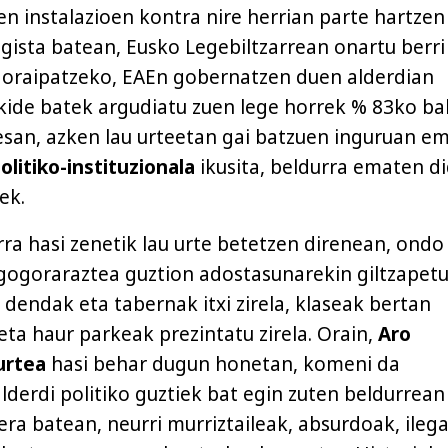
n instalazioen kontra nire herrian parte hartzen
gista batean, Eusko Legebiltzarrean onartu berri
goraipatzeko, EAEn gobernatzen duen alderdian
 kide batek argudiatu zuen lege horrek % 83ko b
 esan, azken lau urteetan gai batzuen inguruan e
litiko-instituzionala
ikusita, beldurra ematen d
ek.
rra hasi zenetik lau urte betetzen direnean, ondo
gogoraraztea guztion adostasunarekin giltzapet
 dendak eta tabernak itxi zirela, klaseak bertan
 eta haur parkeak prezintatu zirela. Orain,
Aro
urtea
hasi behar dugun honetan, komeni da
lderdi politiko guztiek bat egin zuten beldurrean
ra batean, neurri murriztaileak, absurdoak, ilega