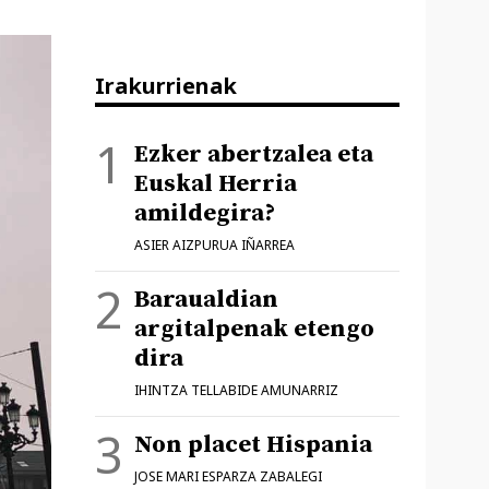
Irakurrienak
Ezker abertzalea eta
Euskal Herria
amildegira?
ASIER AIZPURUA IÑARREA
Baraualdian
argitalpenak etengo
dira
IHINTZA TELLABIDE AMUNARRIZ
Non placet Hispania
JOSE MARI ESPARZA ZABALEGI