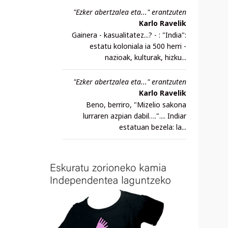
"Ezker abertzalea eta..." erantzuten
Karlo Ravelik
Gainera - kasualitatez...? - : "India":
estatu koloniala ia 500 herri -
nazioak, kulturak, hizku...
"Ezker abertzalea eta..." erantzuten
Karlo Ravelik
Beno, berriro, "Mizelio sakona
lurraren azpian dabil….".... Indiar
estatuan bezela: la...