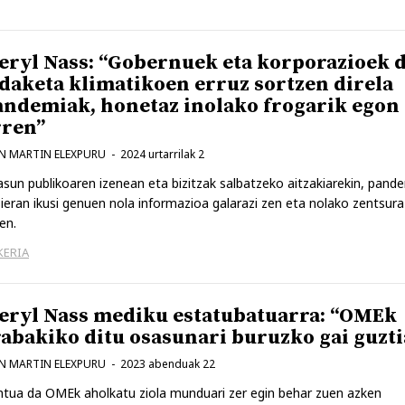
eryl Nass: “Gobernuek eta korporazioek d
ldaketa klimatikoen erruz sortzen direla
andemiak, honetaz inolako frogarik egon 
rren”
N MARTIN ELEXPURU
2024 urtarrilak 2
sun publikoaren izenean eta bizitzak salbatzeko aitzakiarekin, pand
ieran ikusi genuen nola informazioa galarazi zen eta nolako zentsura 
en.
KERIA
eryl Nass mediku estatubatuarra: “OMEk
rabakiko ditu osasunari buruzko gai guzt
N MARTIN ELEXPURU
2023 abenduak 22
tua da OMEk aholkatu ziola munduari zer egin behar zuen azken