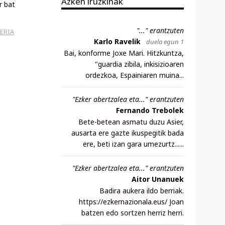
Azken iruzkinak
r bat
"..." erantzuten
ERIA
Karlo Ravelik
duela egun 1
Bai, konforme Joxe Mari. Hitzkuntza,
"guardia zibila, inkisizioaren
ordezkoa, Espainiaren muina...
"Ezker abertzalea eta..." erantzuten
Fernando Trebolek
Bete-betean asmatu duzu Asier,
ausarta ere gazte ikuspegitik bada
ere, beti izan gara umezurtz......
"Ezker abertzalea eta..." erantzuten
Aitor Unanuek
Badira aukera ildo berriak.
https://ezkernazionala.eus/ Joan
batzen edo sortzen herriz herri.