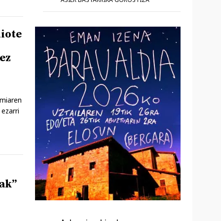
iote
ez
emiaren
ezarri
iak”