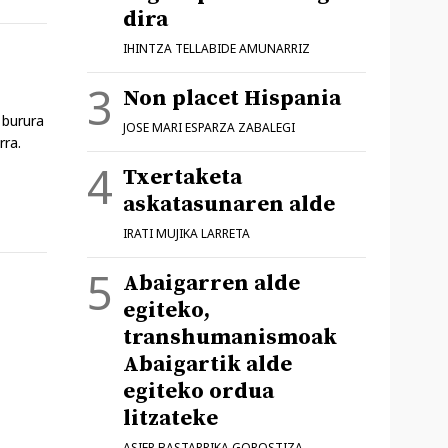
dira
IHINTZA TELLABIDE AMUNARRIZ
Non placet Hispania
 burura
JOSE MARI ESPARZA ZABALEGI
rra.
Txertaketa
askatasunaren alde
IRATI MUJIKA LARRETA
Abaigarren alde
egiteko,
transhumanismoak
Abaigartik alde
egiteko ordua
litzateke
ASIER BASTARRIKA GOROSTIZA