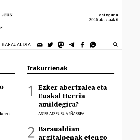
osteguna
2026 abuztuak 6
BARAUALDIA
Irakurrienak
o
Ezker abertzalea eta
Euskal Herria
amildegira?
ekeen
ASIER AIZPURUA IÑARREA
Baraualdian
argitalpenak etengo