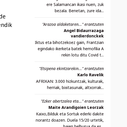
ere Salamancan ikasi nuen, zuk
bezala. Benetan, zure ida...
nde
endik
"Arazoa aldaketaren..." erantzuten
Angel Bidaurrazaga
vandierdonckek
Iktus eta bihotzekoez gain, Frantzian
egindako ikerketa batek hemofilia A
rekin lotu ditu Covid t...
"Etsipena ekintzarekin..." erantzuten
Karlo Ravelik
AFRIKAN: 3.000 hizkuntzak, kulturak,
herriak, bixitasunak, altxorrak...
"Ezker abertzalea eta..." erantzuten
Maite Arandigoien Leorzak
Kaixo,Bilduk eta Sortuk ederki dakite
norantz doazen. Duela 15/20 urtetik,
haien helburua da es...