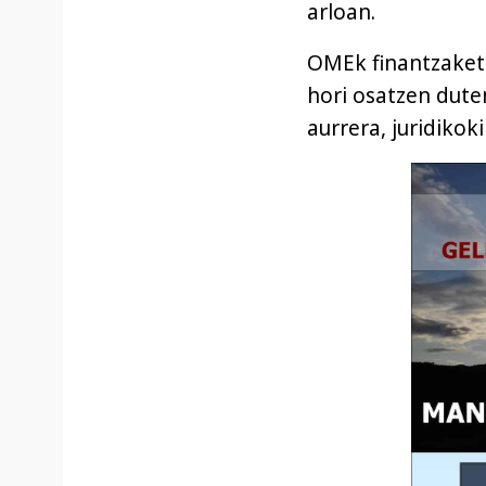
arloan.
OMEk finantzaketa
hori osatzen dut
aurrera, juridikok