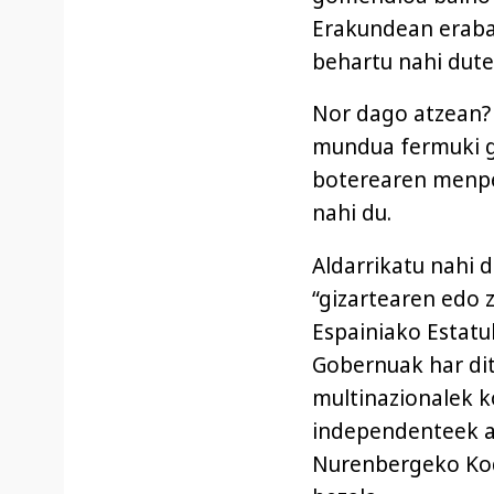
Erakundean erabak
behartu nahi dute
Nor dago atzean?
mundua fermuki g
boterearen menpe
nahi du.
Aldarrikatu nahi 
“gizartearen edo z
Espainiako Estat
Gobernuak har dit
multinazionalek k
independenteek ah
Nurenbergeko Ko