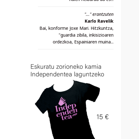
"..." erantzuten
Karlo Ravelik
Bai, konforme Joxe Mari. Hitzkuntza,
"guardia zibila, inkisizioaren
ordezkoa, Espainiaren muina...