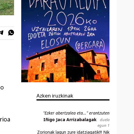
ko
Azken iruzkinak
"Ezker abertzalea eta..." erantzuten
rioa
Iñigo Jaca Arrizabalagak
duela
egun 1
Zorionak lagun zure idatziagatik!!! Nik