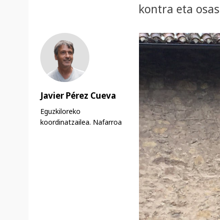
kontra eta osa
Javier Pérez Cueva
Eguzkiloreko
koordinatzailea. Nafarroa