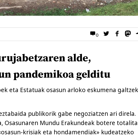
0
rujabetzaren alde,
un pandemikoa gelditu
oek eta Estatuak osasun arloko eskumena galtze
eztabaida publikorik gabe negoziatzen ari direla.
a, Osasunaren Mundu Erakundeak botere totalita
 «osasun-krisiak eta hondamendiak» kudeatzeko