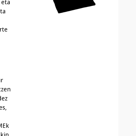
 eta
ta
rte
ur
tzen
dez
es,
OMEk
kin,