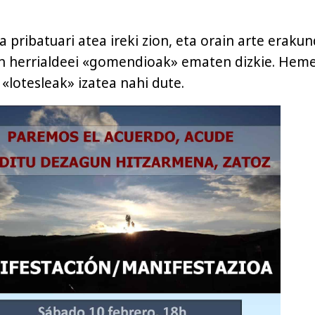
 pribatuari atea ireki zion, eta orain arte eraku
en herrialdeei «gomendioak» ematen dizkie. Hem
i «lotesleak» izatea nahi dute.