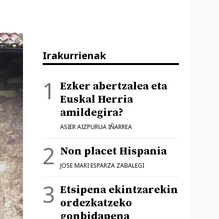
Irakurrienak
Ezker abertzalea eta
Euskal Herria
amildegira?
ASIER AIZPURUA IÑARREA
Non placet Hispania
JOSE MARI ESPARZA ZABALEGI
Etsipena ekintzarekin
ordezkatzeko
gonbidapena