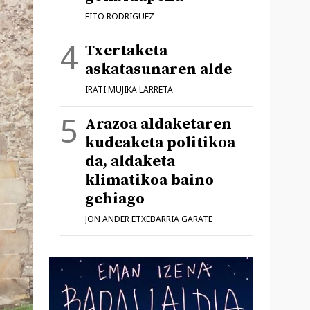
FITO RODRIGUEZ
Txertaketa
askatasunaren alde
IRATI MUJIKA LARRETA
Arazoa aldaketaren
kudeaketa politikoa
da, aldaketa
klimatikoa baino
gehiago
JON ANDER ETXEBARRIA GARATE