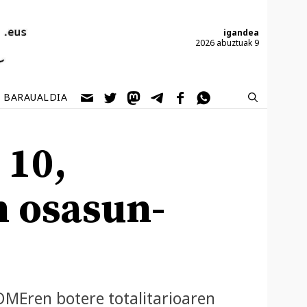
igandea
2026 abuztuak 9
BARAUALDIA
 10,
n osasun-
OMEren botere totalitarioaren