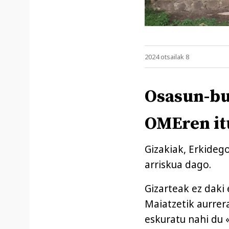
2024 otsailak 8
Osasun-bu
OMEren it
Gizakiak, Erkideg
arriskua dago.
Gizarteak ez daki 
Maiatzetik aurrer
eskuratu nahi du