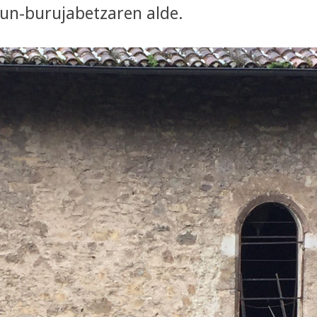
sun-burujabetzaren alde.