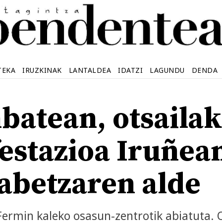
TEKA
IRUZKINAK
LANTALDEA
IDATZI
LAGUNDU
DENDA
batean, otsailak
estazioa Iruñea
abetzaren alde
ermin kaleko osasun-zentrotik abiatuta. 