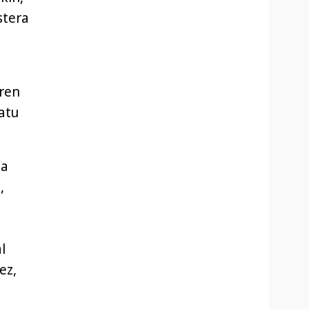
stera
aren
atu
ea
,
l
ez,