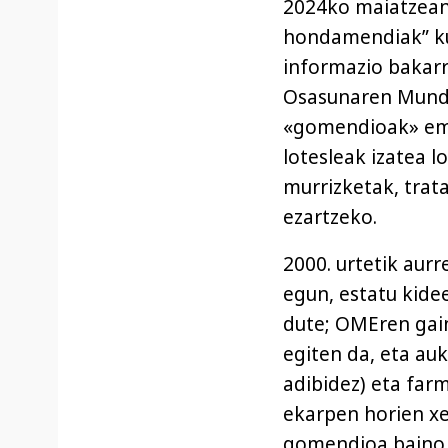
2024ko maiatzean
hondamendiak” kud
informazio bakarr
Osasunaren Mundu 
«gomendioak» emat
lotesleak izatea 
murrizketak, tra
ezartzeko.
2000. urtetik aurr
egun, estatu kide
dute; OMEren gai
egiten da, eta au
adibidez) eta far
ekarpen horien x
gomendioa baino e