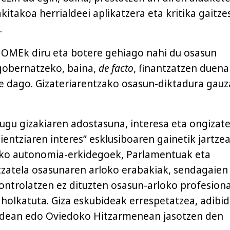
itakoa herrialdeei aplikatzera eta kritika gaitze
.
 OMEk diru eta botere gehiago nahi du osasun
obernatzeko, baina,
de facto
, finantzatzen duen
 dago. Gizateriarentzako osasun-diktadura gauz
dugu gizakiaren adostasuna, interesa eta ongizat
ientziaren interes” esklusiboaren gainetik jartzea
uko autonomia-erkidegoek, Parlamentuak eta
zatela osasunaren arloko erabakiak, sendagaien
ontrolatzen ez dituzten osasun-arloko profesiona
olkatuta. Giza eskubideak errespetatzea, adibid
dean edo Oviedoko Hitzarmenean jasotzen den