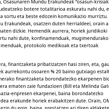
, Osasunaren Mundu Erakundeak “osasun-krisiak
eatzeko botere totalitarioa eskuratu nahi du, e
a sortu eta beste edozein komunikazio murriztu.
Erakundeak, osatzen duten herrialdeei, orain a
en dizkie. Hemendik aurrera, horiek juridikoki
lortu nahi dute, konfinamenduak, mugimendurako
tamenduak, protokolo medikoak eta txertoak
era, finantzaketa pribatizatzen hasi ziren, eta, ga
ek aurrekontu osoaren % 20 baino gutxiago estal
nerako finantzaketa borondatezko ekarpenen bi
kera ematen zaie fundazioen (Bill eta Melinda Gat
mazia-enpresen ekarpenei, baina borondatezko
edea erakunde horiek erabakitzen dute. Orain, 
zin du egin, baina, prestatzen ari diren aldakete