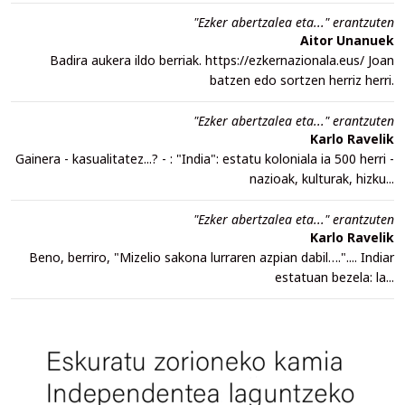
"Ezker abertzalea eta..." erantzuten
Aitor Unanuek
Badira aukera ildo berriak. https://ezkernazionala.eus/ Joan
batzen edo sortzen herriz herri.
"Ezker abertzalea eta..." erantzuten
Karlo Ravelik
Gainera - kasualitatez...? - : "India": estatu koloniala ia 500 herri -
nazioak, kulturak, hizku...
"Ezker abertzalea eta..." erantzuten
Karlo Ravelik
Beno, berriro, "Mizelio sakona lurraren azpian dabil….".... Indiar
estatuan bezela: la...