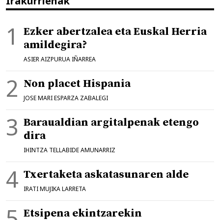
Irakurrienak
Ezker abertzalea eta Euskal Herria
amildegira?
ASIER AIZPURUA IÑARREA
Non placet Hispania
JOSE MARI ESPARZA ZABALEGI
Baraualdian argitalpenak etengo
dira
IHINTZA TELLABIDE AMUNARRIZ
Txertaketa askatasunaren alde
IRATI MUJIKA LARRETA
Etsipena ekintzarekin