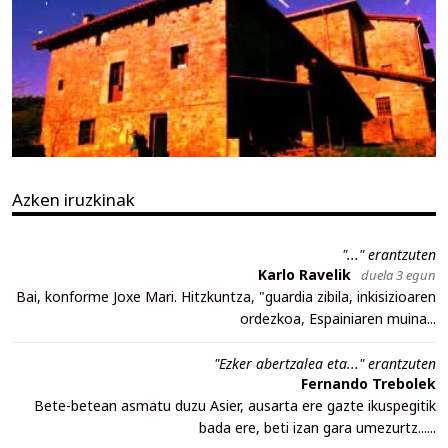
Azken iruzkinak
"..." erantzuten
Karlo Ravelik
duela 3 egun
Bai, konforme Joxe Mari. Hitzkuntza, "guardia zibila, inkisizioaren
ordezkoa, Espainiaren muina...
"Ezker abertzalea eta..." erantzuten
Fernando Trebolek
Bete-betean asmatu duzu Asier, ausarta ere gazte ikuspegitik
bada ere, beti izan gara umezurtz......