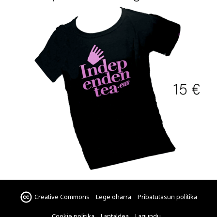
Creative Commons
Lege oharra
Pribatutasun politika
Cookie politika
Lantaldea
Lagundu