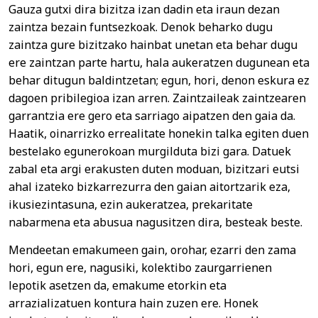
Gauza gutxi dira bizitza izan dadin eta iraun dezan
zaintza bezain funtsezkoak. Denok beharko dugu
zaintza gure bizitzako hainbat unetan eta behar dugu
ere zaintzan parte hartu, hala aukeratzen dugunean eta
behar ditugun baldintzetan; egun, hori, denon eskura ez
dagoen pribilegioa izan arren. Zaintzaileak zaintzearen
garrantzia ere gero eta sarriago aipatzen den gaia da.
Haatik, oinarrizko errealitate honekin talka egiten duen
bestelako egunerokoan murgilduta bizi gara. Datuek
zabal eta argi erakusten duten moduan, bizitzari eutsi
ahal izateko bizkarrezurra den gaian aitortzarik eza,
ikusiezintasuna, ezin aukeratzea, prekaritate
nabarmena eta abusua nagusitzen dira, besteak beste.
Mendeetan emakumeen gain, orohar, ezarri den zama
hori, egun ere, nagusiki, kolektibo zaurgarrienen
lepotik asetzen da, emakume etorkin eta
arrazializatuen kontura hain zuzen ere. Honek