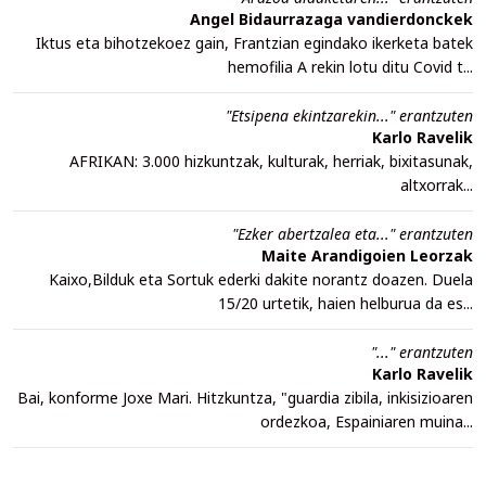
Angel Bidaurrazaga vandierdonckek
Iktus eta bihotzekoez gain, Frantzian egindako ikerketa batek
hemofilia A rekin lotu ditu Covid t...
"Etsipena ekintzarekin..." erantzuten
Karlo Ravelik
AFRIKAN: 3.000 hizkuntzak, kulturak, herriak, bixitasunak,
altxorrak...
"Ezker abertzalea eta..." erantzuten
Maite Arandigoien Leorzak
Kaixo,Bilduk eta Sortuk ederki dakite norantz doazen. Duela
15/20 urtetik, haien helburua da es...
"..." erantzuten
Karlo Ravelik
Bai, konforme Joxe Mari. Hitzkuntza, "guardia zibila, inkisizioaren
ordezkoa, Espainiaren muina...