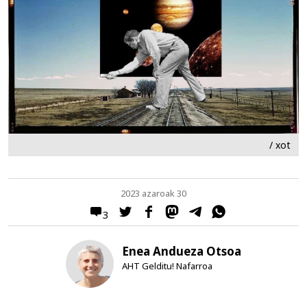
/ xot
2023 azaroak 30
3
Enea Andueza Otsoa
AHT Gelditu! Nafarroa