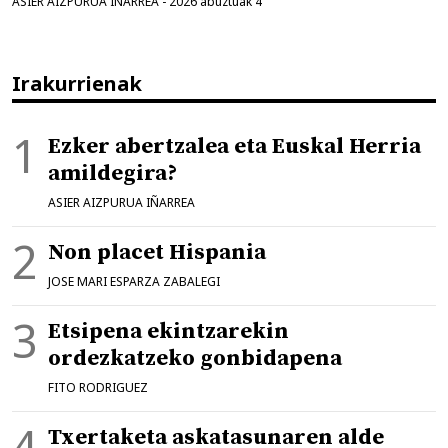
ASIER AIZPURUA IÑARREA
-
2026 abuztuak 4
Irakurrienak
Ezker abertzalea eta Euskal Herria
amildegira?
ASIER AIZPURUA IÑARREA
Non placet Hispania
JOSE MARI ESPARZA ZABALEGI
Etsipena ekintzarekin
ordezkatzeko gonbidapena
FITO RODRIGUEZ
Txertaketa askatasunaren alde