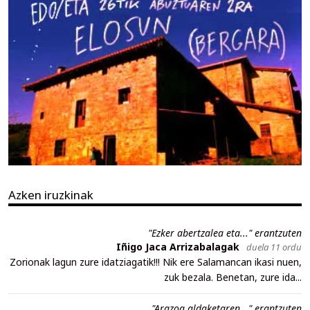
Azken iruzkinak
"Ezker abertzalea eta..." erantzuten
Iñigo Jaca Arrizabalagak
duela 11 ordu
Zorionak lagun zure idatziagatik!!! Nik ere Salamancan ikasi nuen,
zuk bezala. Benetan, zure ida...
"Arazoa aldaketaren..." erantzuten