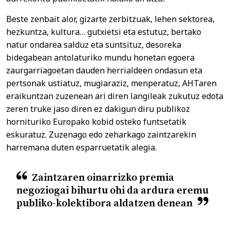
Beste zenbait alor, gizarte zerbitzuak, lehen sektorea,
hezkuntza, kultura… gutxietsi eta estutuz, bertako
natur ondarea salduz eta suntsituz, desoreka
bidegabean antolaturiko mundu honetan egoera
zaurgarriagoetan dauden herrialdeen ondasun eta
pertsonak ustiatuz, mugiaraziz, menperatuz, AHTaren
eraikuntzan zuzenean ari diren langileak zukutuz edota
zeren truke jaso diren ez dakigun diru publikoz
hornituriko Europako kobid osteko funtsetatik
eskuratuz. Zuzenago edo zeharkago zaintzarekin
harremana duten esparruetatik alegia.
Zaintzaren oinarrizko premia
negoziogai bihurtu ohi da ardura eremu
publiko-kolektibora aldatzen denean