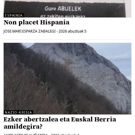
ESPAINIA
Non placet Hispania
JOSE MARI ESPARZA ZABALEGI
-
2026 abuztuak 5
NAZIO-KRISIA
Ezker abertzalea eta Euskal Herria
amildegira?