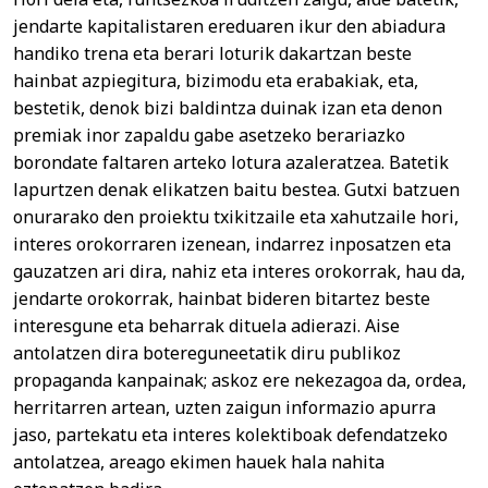
jendarte kapitalistaren ereduaren ikur den abiadura
handiko trena eta berari loturik dakartzan beste
hainbat azpiegitura, bizimodu eta erabakiak, eta,
bestetik, denok bizi baldintza duinak izan eta denon
premiak inor zapaldu gabe asetzeko berariazko
borondate faltaren arteko lotura azaleratzea. Batetik
lapurtzen denak elikatzen baitu bestea. Gutxi batzuen
onurarako den proiektu txikitzaile eta xahutzaile hori,
interes orokorraren izenean, indarrez inposatzen eta
gauzatzen ari dira, nahiz eta interes orokorrak, hau da,
jendarte orokorrak, hainbat bideren bitartez beste
interesgune eta beharrak dituela adierazi. Aise
antolatzen dira botereguneetatik diru publikoz
propaganda kanpainak; askoz ere nekezagoa da, ordea,
herritarren artean, uzten zaigun informazio apurra
jaso, partekatu eta interes kolektiboak defendatzeko
antolatzea, areago ekimen hauek hala nahita