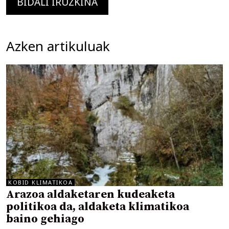
Azken artikuluak
KOBID KLIMATIKOA
Arazoa aldaketaren kudeaketa
politikoa da, aldaketa klimatikoa
baino gehiago