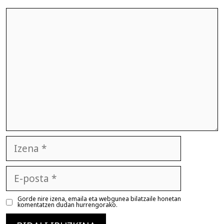
Iruzkina
Izena
E-
posta
Gorde nire izena, emaila eta webgunea bilatzaile honetan
komentatzen dudan hurrengorako.