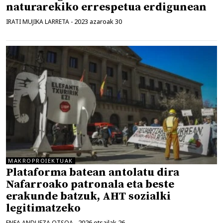
naturarekiko errespetua erdigunean
2023 azaroak 30
IRATI MUJIKA LARRETA
-
MAKROPROIEKTUAK
Plataforma batean antolatu dira
Nafarroako patronala eta beste
erakunde batzuk, AHT sozialki
legitimatzeko
2026 otsailak 26
ENEA ANDUEZA OTSOA
-