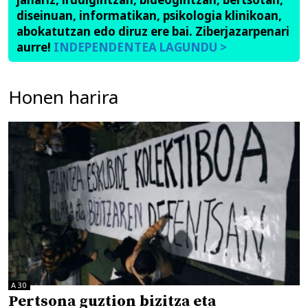
diseinuan, informatikan, psikologia klinikoan,
abokatutzan edo diruz ere bai. Ziberjazarpenari
aurre!
INDEPENDENTEA LAGUNDU >
Honen harira
A30
Pertsona guztion bizitza eta