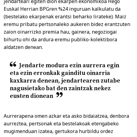
jendarteari egiten dion ekarpen ekonomikoa Hego
Euskal Herrian BPGren %24 inguruan kalkulatu da
(bestelako ekarpenak erantsi beharko lirateke). Maiz
eremu pribatu pertsonaleko aukeren bidez erantzuten
zaion oinarrizko premia hau, gainera, negoziogai
bihurtu ohi da ardura eremu publiko-kolektibora
aldatzen denean.
Jendarte modura ezin aurrera egin
eta ezin erronkak gainditu oinarria
kaxkarra denean, jendartearen zutabe
nagusietako bat den zaintzak nekez
eusten dionean
Aurrerapena omen azkar eta asko bidaiatzea, denbora
aurreztea, pertsonak eta bestelakoak etengabeko
mugimenduan izatea, gertukora hurbildu ordez