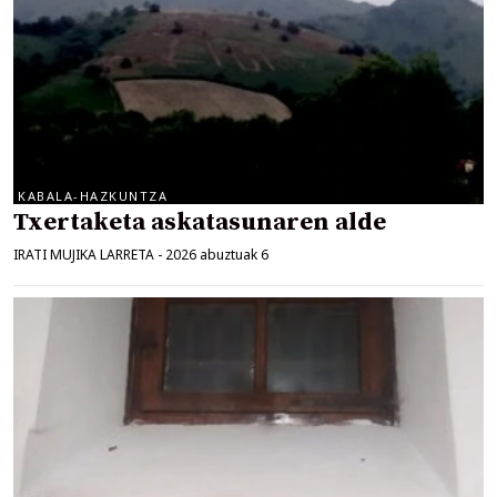
KABALA-HAZKUNTZA
Txertaketa askatasunaren alde
IRATI MUJIKA LARRETA
-
2026 abuztuak 6