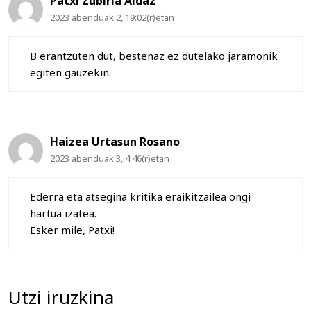
Patxi Zubiria Aldaz
2023 abenduak 2, 19:02(r)etan
B erantzuten dut, bestenaz ez dutelako jaramonik
egiten gauzekin.
Haizea Urtasun Rosano
2023 abenduak 3, 4:46(r)etan
Ederra eta atsegina kritika eraikitzailea ongi
hartua izatea.
Esker mile, Patxi!
Utzi iruzkina