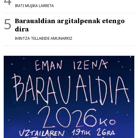
IRATI MUJIKA LARRETA
Baraualdian argitalpenak etengo
dira
IHINTZA TELLABIDE AMUNARRIZ