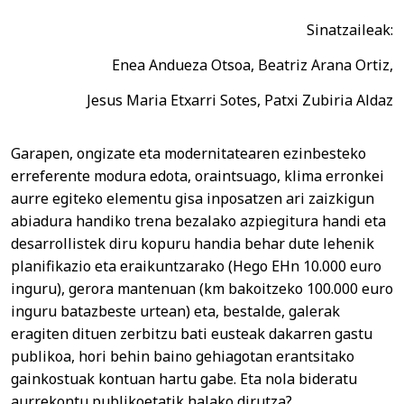
Sinatzaileak:
Enea Andueza Otsoa, Beatriz Arana Ortiz,
Jesus Maria Etxarri Sotes, Patxi Zubiria Aldaz
Garapen, ongizate eta modernitatearen ezinbesteko
erreferente modura edota, oraintsuago, klima erronkei
aurre egiteko elementu gisa inposatzen ari zaizkigun
abiadura handiko trena bezalako azpiegitura handi eta
desarrollistek diru kopuru handia behar dute lehenik
planifikazio eta eraikuntzarako (Hego EHn 10.000 euro
inguru), gerora mantenuan (km bakoitzeko 100.000 euro
inguru batazbeste urtean) eta, bestalde, galerak
eragiten dituen zerbitzu bati eusteak dakarren gastu
publikoa, hori behin baino gehiagotan erantsitako
gainkostuak kontuan hartu gabe. Eta nola bideratu
aurrekontu publikoetatik halako dirutza?