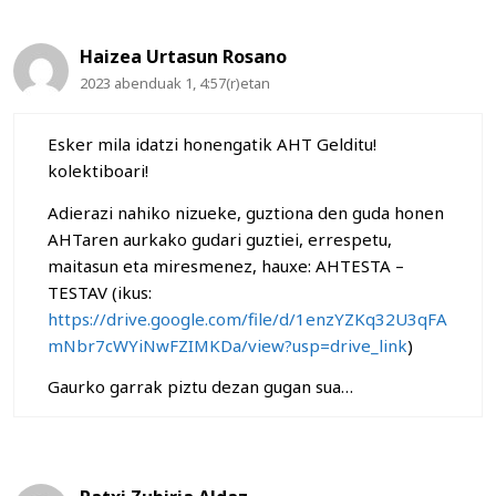
Haizea Urtasun Rosano
2023 abenduak 1, 4:57(r)etan
Esker mila idatzi honengatik AHT Gelditu!
kolektiboari!
Adierazi nahiko nizueke, guztiona den guda honen
AHTaren aurkako gudari guztiei, errespetu,
maitasun eta miresmenez, hauxe: AHTESTA –
TESTAV (ikus:
https://drive.google.com/file/d/1enzYZKq32U3qFA
mNbr7cWYiNwFZIMKDa/view?usp=drive_link
)
Gaurko garrak piztu dezan gugan sua…