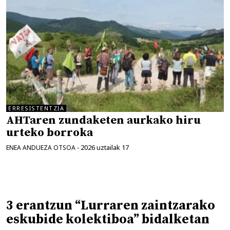
ERRESISTENTZIA
AHTaren zundaketen aurkako hiru
urteko borroka
2026 uztailak 17
ENEA ANDUEZA OTSOA
-
3 erantzun “Lurraren zaintzarako
eskubide kolektiboa” bidalketan