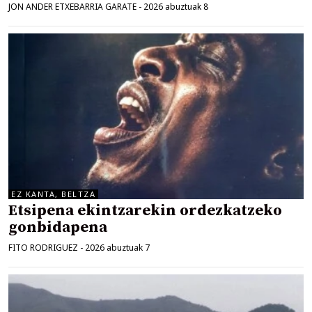
JON ANDER ETXEBARRIA GARATE
-
2026 abuztuak 8
EZ KANTA, BELTZA
Etsipena ekintzarekin ordezkatzeko
gonbidapena
FITO RODRIGUEZ
-
2026 abuztuak 7