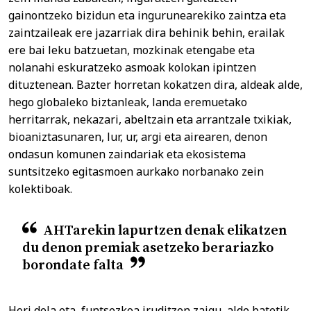
gainontzeko bizidun eta ingurunearekiko zaintza eta
zaintzaileak ere jazarriak dira behinik behin, erailak
ere bai leku batzuetan, mozkinak etengabe eta
nolanahi eskuratzeko asmoak kolokan ipintzen
dituztenean. Bazter horretan kokatzen dira, aldeak alde,
hego globaleko biztanleak, landa eremuetako
herritarrak, nekazari, abeltzain eta arrantzale txikiak,
bioaniztasunaren, lur, ur, argi eta airearen, denon
ondasun komunen zaindariak eta ekosistema
suntsitzeko egitasmoen aurkako norbanako zein
kolektiboak.
AHTarekin lapurtzen denak elikatzen
du denon premiak asetzeko berariazko
borondate falta
Hori dela eta, funtsezkoa iruditzen zaigu, alde batetik,