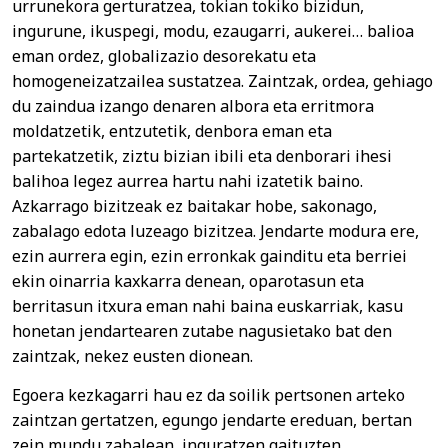
urrunekora gerturatzea, tokian tokiko bizidun,
ingurune, ikuspegi, modu, ezaugarri, aukerei… balioa
eman ordez, globalizazio desorekatu eta
homogeneizatzailea sustatzea. Zaintzak, ordea, gehiago
du zaindua izango denaren albora eta erritmora
moldatzetik, entzutetik, denbora eman eta
partekatzetik, ziztu bizian ibili eta denborari ihesi
balihoa legez aurrea hartu nahi izatetik baino.
Azkarrago bizitzeak ez baitakar hobe, sakonago,
zabalago edota luzeago bizitzea. Jendarte modura ere,
ezin aurrera egin, ezin erronkak gainditu eta berriei
ekin oinarria kaxkarra denean, oparotasun eta
berritasun itxura eman nahi baina euskarriak, kasu
honetan jendartearen zutabe nagusietako bat den
zaintzak, nekez eusten dionean.
Egoera kezkagarri hau ez da soilik pertsonen arteko
zaintzan gertatzen, egungo jendarte ereduan, bertan
zein mundu zabalean, inguratzen gaituzten