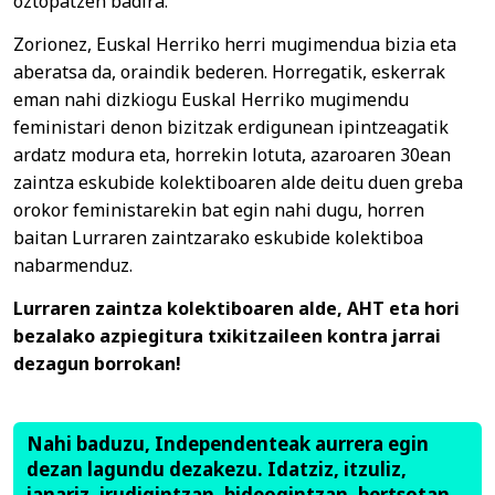
oztopatzen badira.
Zorionez, Euskal Herriko herri mugimendua bizia eta
aberatsa da, oraindik bederen. Horregatik, eskerrak
eman nahi dizkiogu Euskal Herriko mugimendu
feministari denon bizitzak erdigunean ipintzeagatik
ardatz modura eta, horrekin lotuta, azaroaren 30ean
zaintza eskubide kolektiboaren alde deitu duen greba
orokor feministarekin bat egin nahi dugu, horren
baitan Lurraren zaintzarako eskubide kolektiboa
nabarmenduz.
Lurraren zaintza kolektiboaren alde, AHT eta hori
bezalako azpiegitura txikitzaileen kontra jarrai
dezagun borrokan!
Nahi baduzu, Independenteak aurrera egin
dezan lagundu dezakezu. Idatziz, itzuliz,
janariz, irudigintzan, bideogintzan, bertsotan,