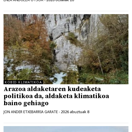
KOBID KLIMATIKOA
Arazoa aldaketaren kudeaketa
politikoa da, aldaketa klimatikoa
baino gehiago
2026 abuztuak 8
JON ANDER ETXEBARRIA GARATE
-