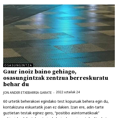
OSASUNGINTZA
Gaur inoiz baino gehiago,
osasungintzak zentzua berreskuratu
behar du
2022 uztailak 24
JON ANDER ETXEBARRIA GARATE
60 urtetik beherakoei egindako test kopuruak behera egin du,
kontakizuna eskuetatik joan ez dakien. Izan ere, adin-tarte
guztietan testak eginez gero, “positibo asintomatikoak”