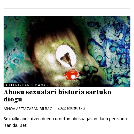
BOTERE-HARREMANAK
Abusu sexualari bisturia sartuko
diogu
2022 abuztuak 3
AINOA ASTIAZARAN BILBAO
Sexualki abusatzen duena umetan abusua jasan duen pertsona
izan da. Beti.