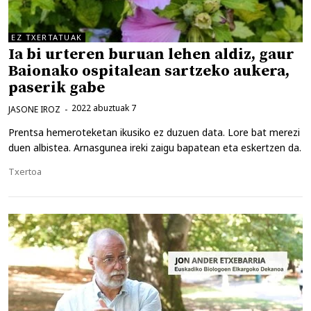
EZ TXERTATUAK
Ia bi urteren buruan lehen aldiz, gaur
Baionako ospitalean sartzeko aukera,
paserik gabe
2022 abuztuak 7
JASONE IROZ
Prentsa hemeroteketan ikusiko ez duzuen data. Lore bat merezi
duen albistea. Arnasgunea ireki zaigu bapatean eta eskertzen da.
Kategoriak
Txertoa