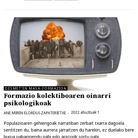
DESMET'EN MASA-FORMAZIOA
Formazio kolektiboaren oinarri
psikologikoak
2022 abuztuak 1
ANE MIREN ELORDUI-ZAPATERIETXE
Populazioaren gehiengoak narratiban zerbait txarra dagoela
sentitzen du, baina aurrera jarraitzen du harekin, ez duelako bere
burua nabarmendu nahi edo arazorik sortu nahi.