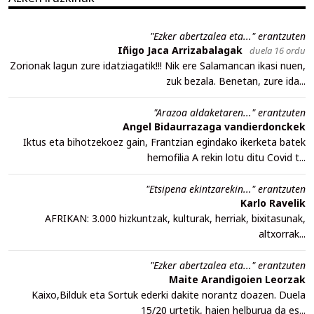
"Ezker abertzalea eta..." erantzuten
Iñigo Jaca Arrizabalagak
duela 16 ordu
Zorionak lagun zure idatziagatik!!! Nik ere Salamancan ikasi nuen,
zuk bezala. Benetan, zure ida...
"Arazoa aldaketaren..." erantzuten
Angel Bidaurrazaga vandierdonckek
Iktus eta bihotzekoez gain, Frantzian egindako ikerketa batek
hemofilia A rekin lotu ditu Covid t...
"Etsipena ekintzarekin..." erantzuten
Karlo Ravelik
AFRIKAN: 3.000 hizkuntzak, kulturak, herriak, bixitasunak,
altxorrak...
"Ezker abertzalea eta..." erantzuten
Maite Arandigoien Leorzak
Kaixo,Bilduk eta Sortuk ederki dakite norantz doazen. Duela
15/20 urtetik, haien helburua da es...