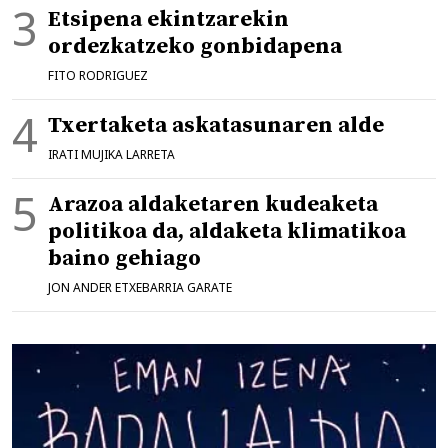
Etsipena ekintzarekin
ordezkatzeko gonbidapena
FITO RODRIGUEZ
Txertaketa askatasunaren alde
IRATI MUJIKA LARRETA
Arazoa aldaketaren kudeaketa
politikoa da, aldaketa klimatikoa
baino gehiago
JON ANDER ETXEBARRIA GARATE