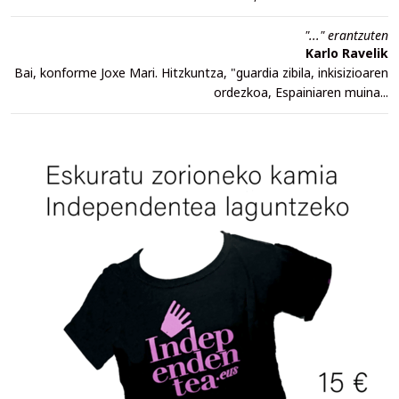
"..." erantzuten
Karlo Ravelik
Bai, konforme Joxe Mari. Hitzkuntza, "guardia zibila, inkisizioaren
ordezkoa, Espainiaren muina...