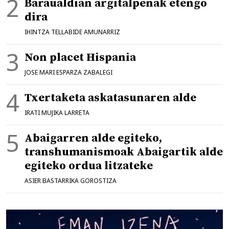
Baraualdian argitalpenak etengo
dira
IHINTZA TELLABIDE AMUNARRIZ
Non placet Hispania
JOSE MARI ESPARZA ZABALEGI
Txertaketa askatasunaren alde
IRATI MUJIKA LARRETA
Abaigarren alde egiteko,
transhumanismoak Abaigartik alde
egiteko ordua litzateke
ASIER BASTARRIKA GOROSTIZA