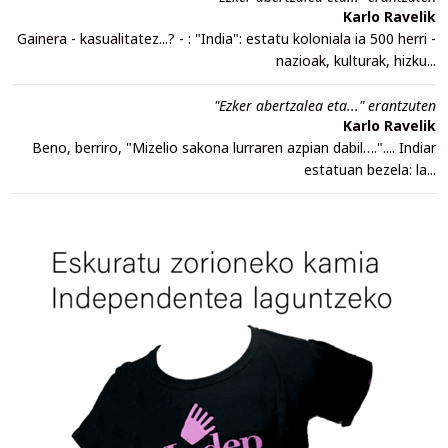
Karlo Ravelik
Gainera - kasualitatez...? - : "India": estatu koloniala ia 500 herri -
nazioak, kulturak, hizku...
"Ezker abertzalea eta..." erantzuten
Karlo Ravelik
Beno, berriro, "Mizelio sakona lurraren azpian dabil….".... Indiar
estatuan bezela: la...