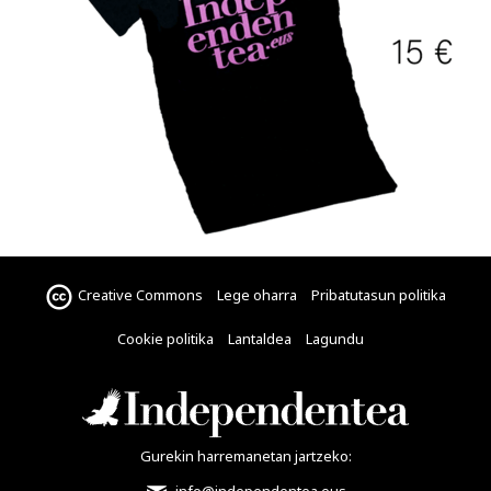
Creative Commons
Lege oharra
Pribatutasun politika
Cookie politika
Lantaldea
Lagundu
Gurekin harremanetan jartzeko:
info@independentea.eus