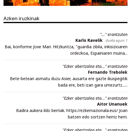
Azken iruzkinak
"..." erantzuten
Karlo Ravelik
duela egun 1
Bai, konforme Joxe Mari. Hitzkuntza, "guardia zibila, inkisizioaren
ordezkoa, Espainiaren muina...
"Ezker abertzalea eta..." erantzuten
Fernando Trebolek
Bete-betean asmatu duzu Asier, ausarta ere gazte ikuspegitik
bada ere, beti izan gara umezurtz......
"Ezker abertzalea eta..." erantzuten
Aitor Unanuek
Badira aukera ildo berriak. https://ezkernazionala.eus/ Joan
batzen edo sortzen herriz herri.
"Ezker abertzalea eta..." erantzuten