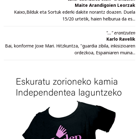
Maite Arandigoien Leorzak
Kaixo,Bilduk eta Sortuk ederki dakite norantz doazen. Duela
15/20 urtetik, haien helburua da es...
"..." erantzuten
Karlo Ravelik
Bai, konforme Joxe Mari. Hitzkuntza, "guardia zibila, inkisizioaren
ordezkoa, Espainiaren muina...