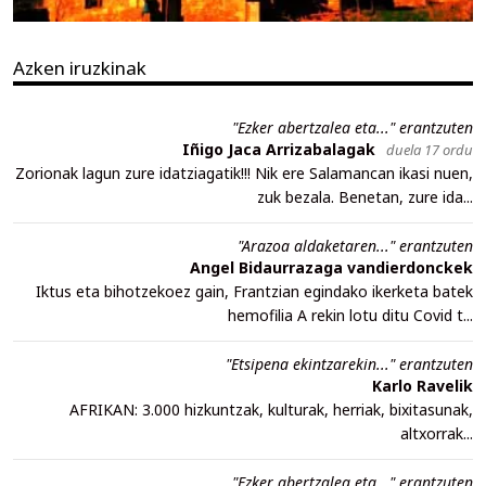
Azken iruzkinak
"Ezker abertzalea eta..." erantzuten
Iñigo Jaca Arrizabalagak
duela 17 ordu
Zorionak lagun zure idatziagatik!!! Nik ere Salamancan ikasi nuen,
zuk bezala. Benetan, zure ida...
"Arazoa aldaketaren..." erantzuten
Angel Bidaurrazaga vandierdonckek
Iktus eta bihotzekoez gain, Frantzian egindako ikerketa batek
hemofilia A rekin lotu ditu Covid t...
"Etsipena ekintzarekin..." erantzuten
Karlo Ravelik
AFRIKAN: 3.000 hizkuntzak, kulturak, herriak, bixitasunak,
altxorrak...
"Ezker abertzalea eta..." erantzuten