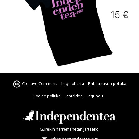
Creative Commons
Lege oharra
Pribatutasun politika
Cookie politika
Lantaldea
Lagundu
Gurekin harremanetan jartzeko:
info@independentea.eus