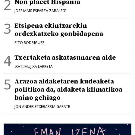
Non placet Hispania
JOSE MARI ESPARZA ZABALEGI
Etsipena ekintzarekin
ordezkatzeko gonbidapena
FITO RODRIGUEZ
Txertaketa askatasunaren alde
IRATI MUJIKA LARRETA
Arazoa aldaketaren kudeaketa
politikoa da, aldaketa klimatikoa
baino gehiago
JON ANDER ETXEBARRIA GARATE