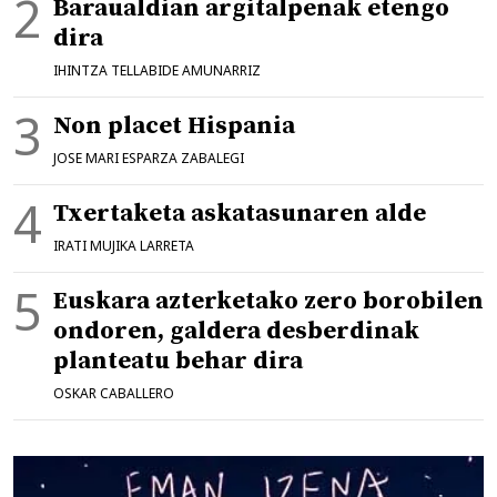
Baraualdian argitalpenak etengo
dira
IHINTZA TELLABIDE AMUNARRIZ
Non placet Hispania
JOSE MARI ESPARZA ZABALEGI
Txertaketa askatasunaren alde
IRATI MUJIKA LARRETA
Euskara azterketako zero borobilen
ondoren, galdera desberdinak
planteatu behar dira
OSKAR CABALLERO