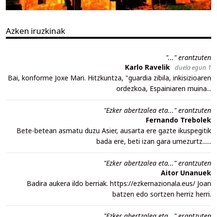
Azken iruzkinak
"..." erantzuten
Karlo Ravelik
duela egun 1
Bai, konforme Joxe Mari. Hitzkuntza, "guardia zibila, inkisizioaren
ordezkoa, Espainiaren muina...
"Ezker abertzalea eta..." erantzuten
Fernando Trebolek
Bete-betean asmatu duzu Asier, ausarta ere gazte ikuspegitik
bada ere, beti izan gara umezurtz......
"Ezker abertzalea eta..." erantzuten
Aitor Unanuek
Badira aukera ildo berriak. https://ezkernazionala.eus/ Joan
batzen edo sortzen herriz herri.
"Ezker abertzalea eta..." erantzuten