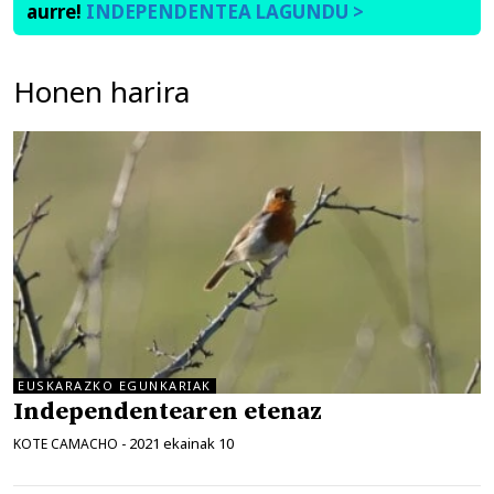
aurre!
INDEPENDENTEA LAGUNDU >
Honen harira
EUSKARAZKO EGUNKARIAK
Independentearen etenaz
2021 ekainak 10
KOTE CAMACHO
-