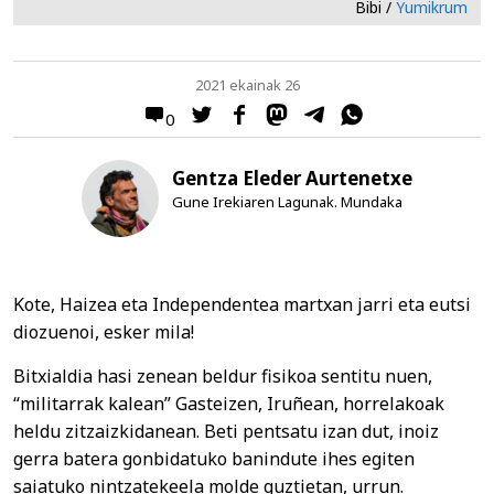
Bibi /
Yumikrum
2021 ekainak 26
0
Gentza Eleder Aurtenetxe
Gune Irekiaren Lagunak. Mundaka
Kote, Haizea eta Independentea martxan jarri eta eutsi
diozuenoi, esker mila!
Bitxialdia hasi zenean beldur fisikoa sentitu nuen,
“militarrak kalean” Gasteizen, Iruñean, horrelakoak
heldu zitzaizkidanean. Beti pentsatu izan dut, inoiz
gerra batera gonbidatuko banindute ihes egiten
saiatuko nintzatekeela molde guztietan, urrun.