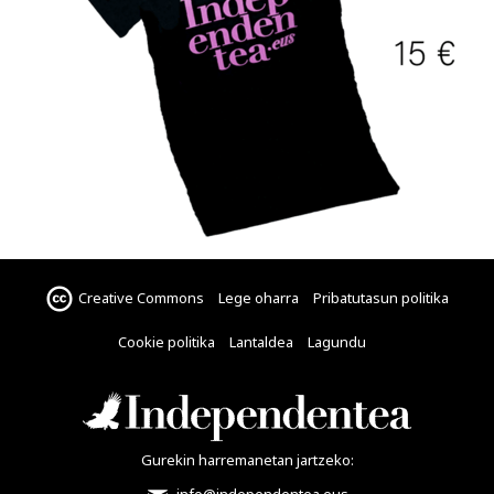
Creative Commons
Lege oharra
Pribatutasun politika
Cookie politika
Lantaldea
Lagundu
Gurekin harremanetan jartzeko: