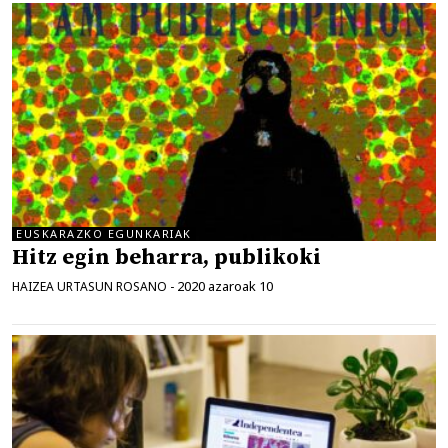
EUSKARAZKO EGUNKARIAK
Hitz egin beharra, publikoki
2020 azaroak 10
HAIZEA URTASUN ROSANO
-