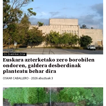
OLDARRALDIA
Euskara azterketako zero borobilen
ondoren, galdera desberdinak
planteatu behar dira
OSKAR CABALLERO
-
2026 abuztuak 3