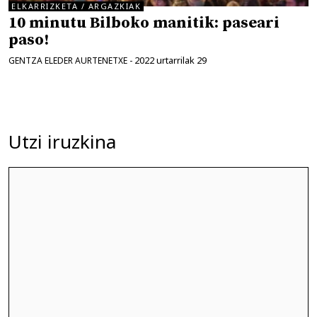
ELKARRIZKETA / ARGAZKIAK
10 minutu Bilboko manitik: paseari
paso!
2022 urtarrilak 29
GENTZA ELEDER AURTENETXE
-
Utzi iruzkina
Iruzkina