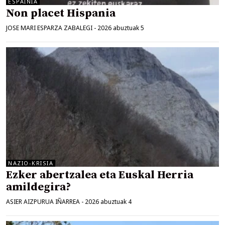
ESPAINIA
Non placet Hispania
JOSE MARI ESPARZA ZABALEGI
-
2026 abuztuak 5
NAZIO-KRISIA
Ezker abertzalea eta Euskal Herria
amildegira?
ASIER AIZPURUA IÑARREA
-
2026 abuztuak 4