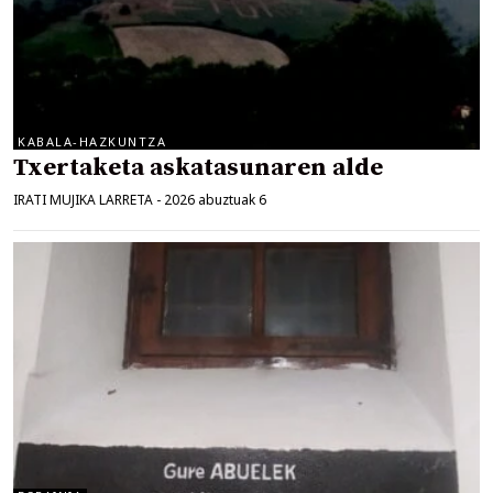
KABALA-HAZKUNTZA
Txertaketa askatasunaren alde
IRATI MUJIKA LARRETA
-
2026 abuztuak 6