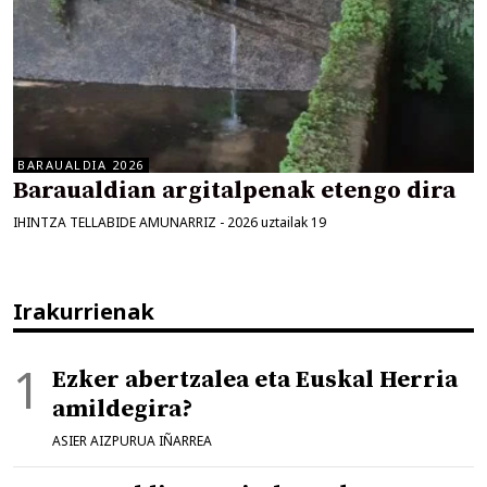
BARAUALDIA 2026
Baraualdian argitalpenak etengo dira
IHINTZA TELLABIDE AMUNARRIZ
-
2026 uztailak 19
Irakurrienak
Ezker abertzalea eta Euskal Herria
amildegira?
ASIER AIZPURUA IÑARREA