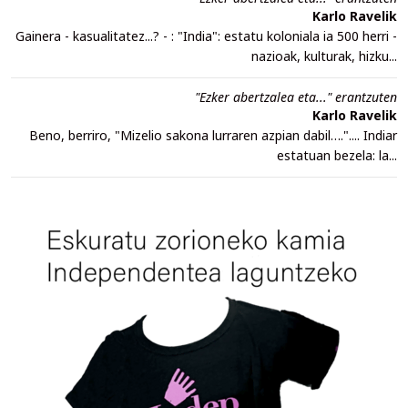
Karlo Ravelik
Gainera - kasualitatez...? - : "India": estatu koloniala ia 500 herri -
nazioak, kulturak, hizku...
"Ezker abertzalea eta..." erantzuten
Karlo Ravelik
Beno, berriro, "Mizelio sakona lurraren azpian dabil….".... Indiar
estatuan bezela: la...