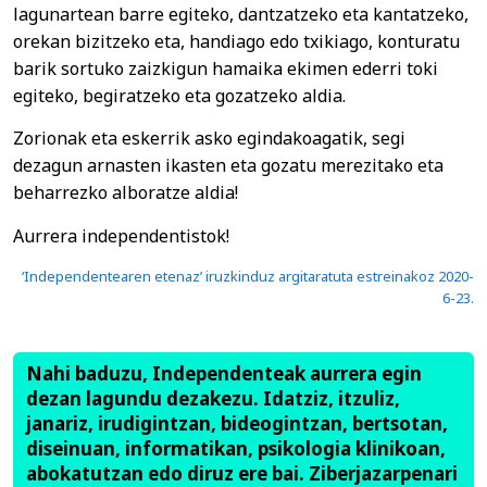
lagunartean barre egiteko, dantzatzeko eta kantatzeko,
orekan bizitzeko eta, handiago edo txikiago, konturatu
barik sortuko zaizkigun hamaika ekimen ederri toki
egiteko, begiratzeko eta gozatzeko aldia.
Zorionak eta eskerrik asko egindakoagatik, segi
dezagun arnasten ikasten eta gozatu merezitako eta
beharrezko alboratze aldia!
Aurrera independentistok!
‘Independentearen etenaz’ iruzkinduz argitaratuta estreinakoz 2020-
6-23.
Nahi baduzu, Independenteak aurrera egin
dezan lagundu dezakezu. Idatziz, itzuliz,
janariz, irudigintzan, bideogintzan, bertsotan,
diseinuan, informatikan, psikologia klinikoan,
abokatutzan edo diruz ere bai. Ziberjazarpenari