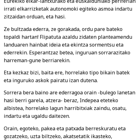
Eurekiko elkar-lantxurako eta euskalduniako periferian
irrati elkarrizketak autonomoki egiteko asmoa indartu
zitzaidan orduan, eta hasi.
Ze bultzada ederra, ze gorakada, ordu pare bateko
topaldi hartan! Flipatuta azaldu zidaten planteamendu
landuaren hainbat ideia eta ekintza sormentsu eta
ederrekin. Esperantzaz betea, inguruan sorrarazitako
harreman-gune berriarekin.
Eta kezkaz bizi, baita ere, horrelako tipo bikain batek
eta inguruko askok pairatu izan dutena.
Sorrera bera baino are ederragoa orain -bulego lanetan
hasi berri garela, atzera- beraz, Indepea eteteko
albistea, horrelako lagun harribitxiak zaindu, osatu,
indartu eta ugaldu daitezen.
Orain, egoteko, pakea eta patxada berreskuratu eta
gozatzeko, uzta biltzeko, akatsetatik ikasteko,