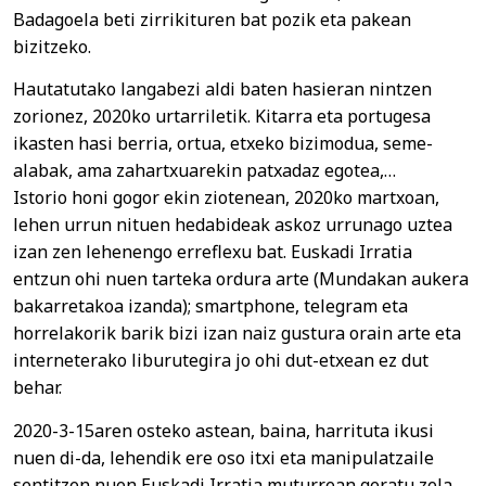
Badagoela beti zirrikituren bat pozik eta pakean
bizitzeko.
Hautatutako langabezi aldi baten hasieran nintzen
zorionez, 2020ko urtarriletik. Kitarra eta portugesa
ikasten hasi berria, ortua, etxeko bizimodua, seme-
alabak, ama zahartxuarekin patxadaz egotea,…
Istorio honi gogor ekin ziotenean, 2020ko martxoan,
lehen urrun nituen hedabideak askoz urrunago uztea
izan zen lehenengo erreflexu bat. Euskadi Irratia
entzun ohi nuen tarteka ordura arte (Mundakan aukera
bakarretakoa izanda); smartphone, telegram eta
horrelakorik barik bizi izan naiz gustura orain arte eta
interneterako liburutegira jo ohi dut-etxean ez dut
behar.
2020-3-15aren osteko astean, baina, harrituta ikusi
nuen di-da, lehendik ere oso itxi eta manipulatzaile
sentitzen nuen Euskadi Irratia muturrean geratu zela