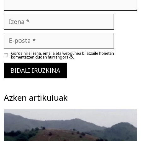
Izena
E-
posta
Gorde nire izena, emaila eta webgunea bilatzaile honetan
komentatzen dudan hurrengorako.
Azken artikuluak