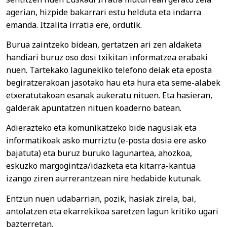
agerian, hizpide bakarrari estu helduta eta indarra
emanda. Itzalita irratia ere, ordutik.
Burua zaintzeko bidean, gertatzen ari zen aldaketa
handiari buruz oso dosi txikitan informatzea erabaki
nuen. Tartekako lagunekiko telefono deiak eta eposta
begiratzerakoan jasotako hau eta hura eta seme-alabek
etxeratutakoan esanak aukeratu nituen. Eta hasieran,
galderak apuntatzen nituen koaderno batean.
Adierazteko eta komunikatzeko bide nagusiak eta
informatikoak asko murriztu (e-posta dosia ere asko
bajatuta) eta buruz buruko lagunartea, ahozkoa,
eskuzko margogintza/idazketa eta kitarra-kantua
izango ziren aurrerantzean nire hedabide kutunak.
Entzun nuen udabarrian, pozik, hasiak zirela, bai,
antolatzen eta ekarrekikoa saretzen lagun kritiko ugari
bazterretan.