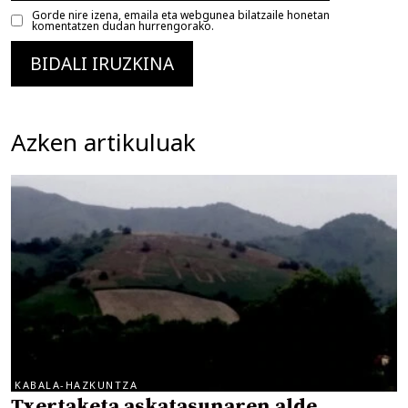
Gorde nire izena, emaila eta webgunea bilatzaile honetan
komentatzen dudan hurrengorako.
Azken artikuluak
KABALA-HAZKUNTZA
Txertaketa askatasunaren alde