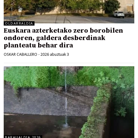
OLDARRALDIA
Euskara azterketako zero borobilen
ondoren, galdera desberdinak
planteatu behar dira
OSKAR CABALLERO
-
2026 abuztuak 3
BARAUALDIA 2026