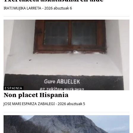
IRATI MUJIKA LARRETA
-
2026 abuztuak 6
ESPAINIA
Non placet Hispania
JOSE MARI ESPARZA ZABALEGI
-
2026 abuztuak 5