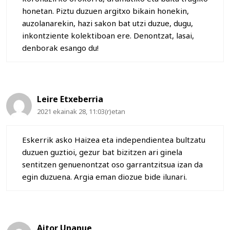
honetan. Piztu duzuen argitxo bikain honekin,
auzolanarekin, hazi sakon bat utzi duzue, dugu,
inkontziente kolektiboan ere. Denontzat, lasai,
denborak esango du!
Leire Etxeberria
2021 ekainak 28, 11:03(r)etan
Eskerrik asko Haizea eta independientea bultzatu
duzuen guztioi, gezur bat bizitzen ari ginela
sentitzen genuenontzat oso garrantzitsua izan da
egin duzuena. Argia eman diozue bide ilunari.
Aitor Unanue