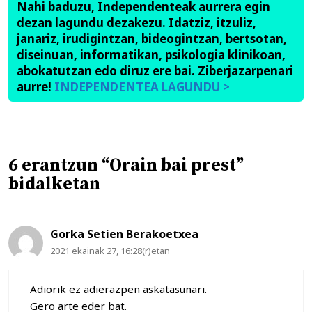
Nahi baduzu, Independenteak aurrera egin
dezan lagundu dezakezu. Idatziz, itzuliz,
janariz, irudigintzan, bideogintzan, bertsotan,
diseinuan, informatikan, psikologia klinikoan,
abokatutzan edo diruz ere bai. Ziberjazarpenari
aurre!
INDEPENDENTEA LAGUNDU >
6 erantzun “Orain bai prest”
bidalketan
Gorka Setien Berakoetxea
2021 ekainak 27, 16:28(r)etan
Adiorik ez adierazpen askatasunari.
Gero arte eder bat.