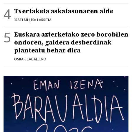
Txertaketa askatasunaren alde
IRATI MUJIKA LARRETA
Euskara azterketako zero borobilen
ondoren, galdera desberdinak
planteatu behar dira
OSKAR CABALLERO