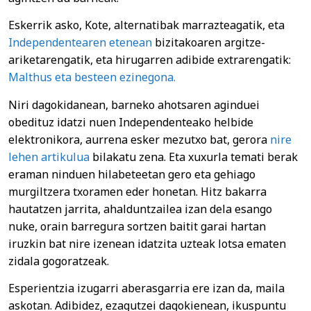
Eskerrik asko, Kote, alternatibak marrazteagatik, eta
Independentearen etenean
bizitakoaren argitze-
ariketarengatik, eta hirugarren adibide extrarengatik:
Malthus eta besteen ezinegona.
Niri dagokidanean, barneko ahotsaren aginduei
obedituz idatzi nuen Independenteako helbide
elektronikora, aurrena esker mezutxo bat, gerora
nire
lehen artikulua
bilakatu zena. Eta xuxurla temati berak
eraman ninduen hilabeteetan gero eta gehiago
murgiltzera txoramen eder honetan. Hitz bakarra
hautatzen jarrita, ahalduntzailea izan dela esango
nuke, orain barregura sortzen baitit garai hartan
iruzkin bat nire izenean idatzita uzteak lotsa ematen
zidala gogoratzeak.
Esperientzia izugarri aberasgarria ere izan da, maila
askotan. Adibidez, ezagutzei dagokienean, ikuspuntu