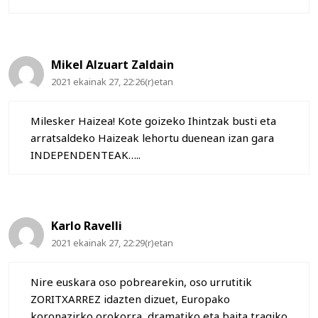
Mikel Alzuart Zaldain
2021 ekainak 27, 22:26(r)etan
Milesker Haizea! Kote goizeko Ihintzak busti eta
arratsaldeko Haizeak lehortu duenean izan gara
INDEPENDENTEAK…..
Karlo Ravelli
2021 ekainak 27, 22:29(r)etan
Nire euskara oso pobrearekin, oso urrutitik
ZORITXARREZ idazten dizuet, Europako
koronazirko orokorra, dramatiko eta baita tragiko