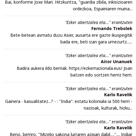
Bai, konforme Joxe Mari. Hitzkuntza, "guardia zibila, inkisizioaren
ordezkoa, Espainiaren muina...
"Ezker abertzalea eta..." erantzuten
Fernando Trebolek
Bete-betean asmatu duzu Asier, ausarta ere gazte ikuspegitik
bada ere, beti izan gara umezurtz......
"Ezker abertzalea eta..." erantzuten
Aitor Unanuek
Badira aukera ildo berriak. https://ezkernazionala.eus/ Joan
batzen edo sortzen herriz herri.
"Ezker abertzalea eta..." erantzuten
Karlo Ravelik
Gainera - kasualitatez...? - : "India": estatu koloniala ia 500 herri -
nazioak, kulturak, hizku...
"Ezker abertzalea eta..." erantzuten
Karlo Ravelik
Beno, berriro, "Mizelio sakona lurraren azpian dabil….".... Indiar