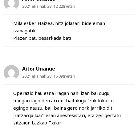
2021 ekainak 28, 12:22(r)etan
Mila esker Haizea, hitz jolasari bide eman
izanagatik.
Plazer bat, besarkada bat!
Aitor Unanue
2021 ekainak 28, 16:09(r)etan
Operazio hau esna iragan nahi izan bai dugu,
mingarriago den arren, baitakigu “zuk lokartu
egingo nauzu, bai, baina gero nork jarriko dit
iratzargailua?” esan anestesistari, eta zer gertatu
zitzaion Lazkao Txikiri.