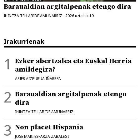
Baraualdian argitalpenak etengo dira
IHINTZA TELLABIDE AMUNARRIZ
-
2026 uztailak 19
Irakurrienak
Ezker abertzalea eta Euskal Herria
amildegira?
ASIER AIZPURUA IÑARREA
Baraualdian argitalpenak etengo
dira
IHINTZA TELLABIDE AMUNARRIZ
Non placet Hispania
JOSE MARI ESPARZA ZABALEGI