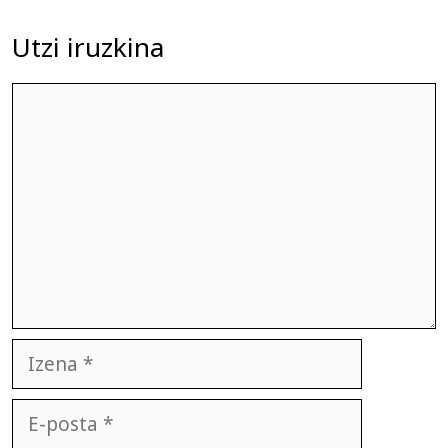
Utzi iruzkina
Iruzkina
Izena
E-
posta