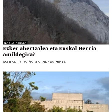
NAZIO-KRISIA
Ezker abertzalea eta Euskal Herria
amildegira?
ASIER AIZPURUA IÑARREA
-
2026 abuztuak 4