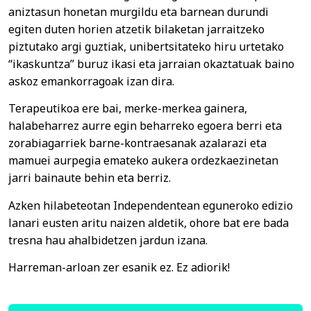
aniztasun honetan murgildu eta barnean durundi
egiten duten horien atzetik bilaketan jarraitzeko
piztutako argi guztiak, unibertsitateko hiru urtetako
“ikaskuntza” buruz ikasi eta jarraian okaztatuak baino
askoz emankorragoak izan dira.
Terapeutikoa ere bai, merke-merkea gainera,
halabeharrez aurre egin beharreko egoera berri eta
zorabiagarriek barne-kontraesanak azalarazi eta
mamuei aurpegia emateko aukera ordezkaezinetan
jarri bainaute behin eta berriz.
Azken hilabeteotan Independentean eguneroko edizio
lanari eusten aritu naizen aldetik, ohore bat ere bada
tresna hau ahalbidetzen jardun izana.
Harreman-arloan zer esanik ez. Ez adiorik!