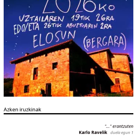
Azken iruzkinak
"..." erantzuten
Karlo Ravelik
duela egun 1