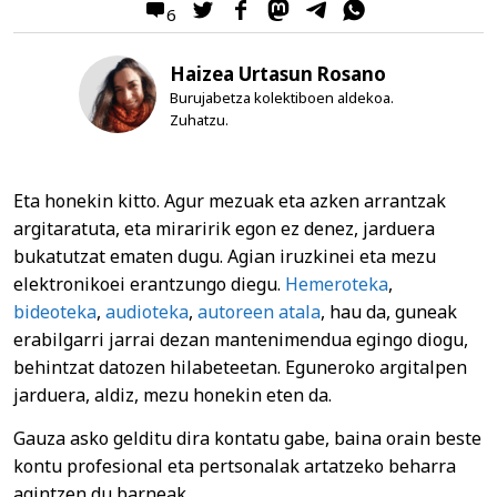
6
Haizea Urtasun Rosano
Burujabetza kolektiboen aldekoa.
Zuhatzu.
Eta honekin kitto. Agur mezuak eta azken arrantzak
argitaratuta, eta miraririk egon ez denez, jarduera
bukatutzat ematen dugu. Agian iruzkinei eta mezu
elektronikoei erantzungo diegu.
Hemeroteka
,
bideoteka
,
audioteka
,
autoreen atala
, hau da, guneak
erabilgarri jarrai dezan mantenimendua egingo diogu,
behintzat datozen hilabeteetan. Eguneroko argitalpen
jarduera, aldiz, mezu honekin eten da.
Gauza asko gelditu dira kontatu gabe, baina orain beste
kontu profesional eta pertsonalak artatzeko beharra
agintzen du barneak.