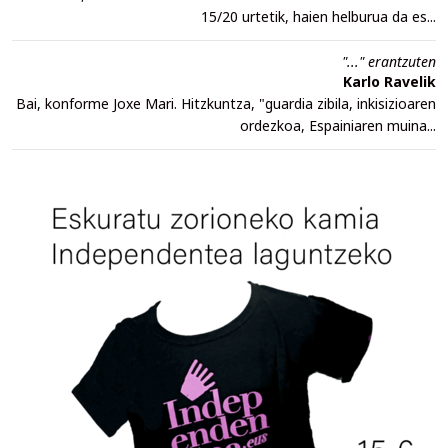
15/20 urtetik, haien helburua da es...
"..." erantzuten
Karlo Ravelik
Bai, konforme Joxe Mari. Hitzkuntza, "guardia zibila, inkisizioaren
ordezkoa, Espainiaren muina...