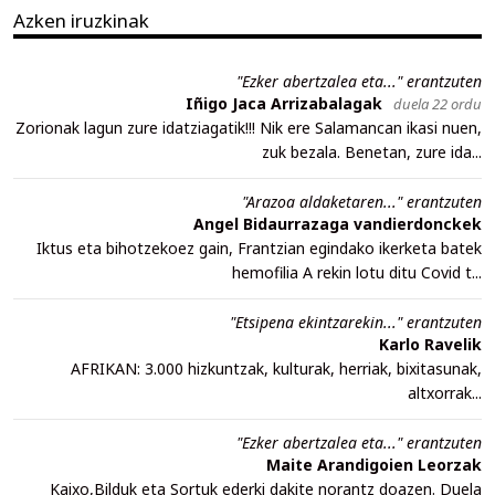
Azken iruzkinak
"Ezker abertzalea eta..." erantzuten
Iñigo Jaca Arrizabalagak
duela 22 ordu
Zorionak lagun zure idatziagatik!!! Nik ere Salamancan ikasi nuen,
zuk bezala. Benetan, zure ida...
"Arazoa aldaketaren..." erantzuten
Angel Bidaurrazaga vandierdonckek
Iktus eta bihotzekoez gain, Frantzian egindako ikerketa batek
hemofilia A rekin lotu ditu Covid t...
"Etsipena ekintzarekin..." erantzuten
Karlo Ravelik
AFRIKAN: 3.000 hizkuntzak, kulturak, herriak, bixitasunak,
altxorrak...
"Ezker abertzalea eta..." erantzuten
Maite Arandigoien Leorzak
Kaixo,Bilduk eta Sortuk ederki dakite norantz doazen. Duela