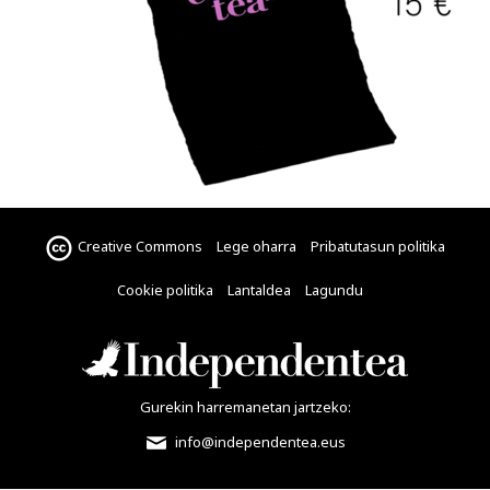
Creative Commons
Lege oharra
Pribatutasun politika
Cookie politika
Lantaldea
Lagundu
Gurekin harremanetan jartzeko:
info@independentea.eus