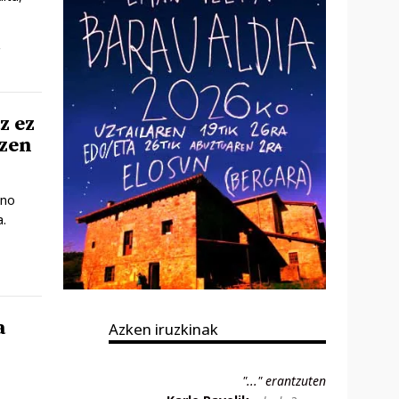
,
z ez
izen
ino
a.
a
Azken iruzkinak
"..." erantzuten