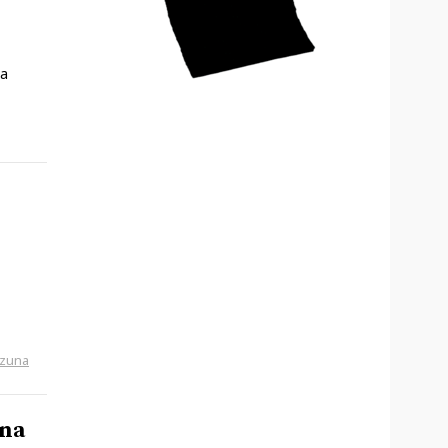
oa
izuna
una