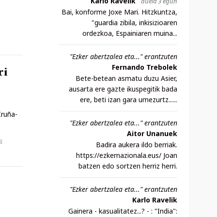
Karlo Ravelik
duela 3 egun
Bai, konforme Joxe Mari. Hitzkuntza,
"guardia zibila, inkisizioaren
ordezkoa, Espainiaren muina...
"Ezker abertzalea eta..." erantzuten
Fernando Trebolek
ri
Bete-betean asmatu duzu Asier,
ausarta ere gazte ikuspegitik bada
ere, beti izan gara umezurtz......
Iruña-
"Ezker abertzalea eta..." erantzuten
Aitor Unanuek
a
Badira aukera ildo berriak.
https://ezkernazionala.eus/ Joan
batzen edo sortzen herriz herri.
"Ezker abertzalea eta..." erantzuten
Karlo Ravelik
Gainera - kasualitatez...? - : "India":