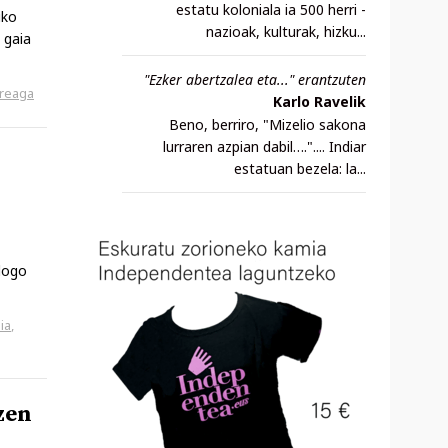
estatu koloniala ia 500 herri -
iko
nazioak, kulturak, hizku...
 gaia
"Ezker abertzalea eta..." erantzuten
reaga
Karlo Ravelik
Beno, berriro, "Mizelio sakona
lurraren azpian dabil….".... Indiar
estatuan bezela: la...
alogo
ia
,
zen