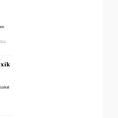
ten
itza
,
txik
Euskal