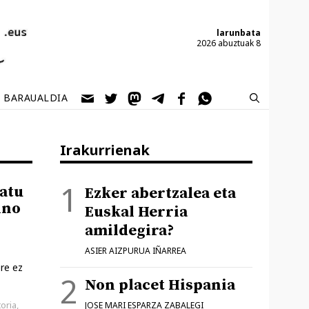
larunbata
2026 abuztuak 8
BARAUALDIA
Irakurrienak
tatu
Ezker abertzalea eta
ino
Euskal Herria
amildegira?
ASIER AIZPURUA IÑARREA
re ez
Non placet Hispania
toria
,
JOSE MARI ESPARZA ZABALEGI