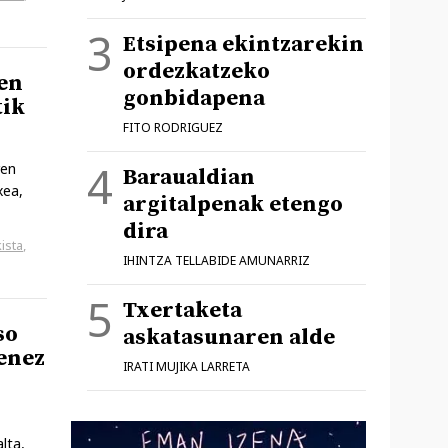
Etsipena ekintzarekin
ordezkatzeko
hen
gonbidapena
tik
FITO RODRIGUEZ
ren
Baraualdian
xea,
argitalpenak etengo
dira
ista
,
IHINTZA TELLABIDE AMUNARRIZ
Txertaketa
so
askatasunaren alde
renez
IRATI MUJIKA LARRETA
lta,