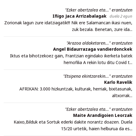
"Ezker abertzalea eta..." erantzuten
Iñigo Jaca Arrizabalagak
duela 2 egun
Zorionak lagun zure idatziagatik!!! Nik ere Salamancan ikasi nuen,
zuk bezala. Benetan, zure ida...
"Arazoa aldaketaren..." erantzuten
Angel Bidaurrazaga vandierdonckek
Iktus eta bihotzekoez gain, Frantzian egindako ikerketa batek
hemofilia A rekin lotu ditu Covid t...
"Etsipena ekintzarekin..." erantzuten
Karlo Ravelik
AFRIKAN: 3.000 hizkuntzak, kulturak, herriak, bixitasunak,
altxorrak...
"Ezker abertzalea eta..." erantzuten
Maite Arandigoien Leorzak
Kaixo,Bilduk eta Sortuk ederki dakite norantz doazen. Duela
15/20 urtetik, haien helburua da es...