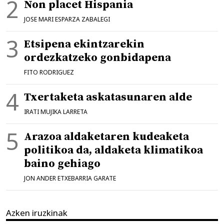
Non placet Hispania
JOSE MARI ESPARZA ZABALEGI
Etsipena ekintzarekin
ordezkatzeko gonbidapena
FITO RODRIGUEZ
Txertaketa askatasunaren alde
IRATI MUJIKA LARRETA
Arazoa aldaketaren kudeaketa
politikoa da, aldaketa klimatikoa
baino gehiago
JON ANDER ETXEBARRIA GARATE
Azken iruzkinak