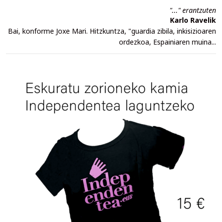
"..." erantzuten
Karlo Ravelik
Bai, konforme Joxe Mari. Hitzkuntza, "guardia zibila, inkisizioaren
ordezkoa, Espainiaren muina...