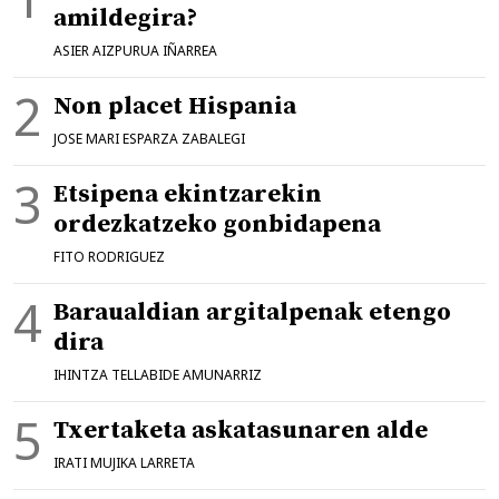
amildegira?
ASIER AIZPURUA IÑARREA
Non placet Hispania
JOSE MARI ESPARZA ZABALEGI
Etsipena ekintzarekin
ordezkatzeko gonbidapena
FITO RODRIGUEZ
Baraualdian argitalpenak etengo
dira
IHINTZA TELLABIDE AMUNARRIZ
Txertaketa askatasunaren alde
IRATI MUJIKA LARRETA