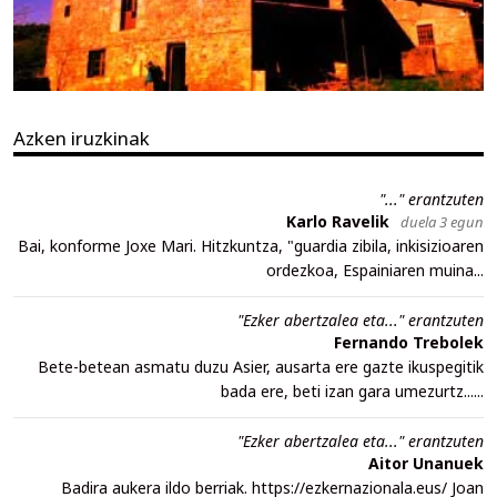
Azken iruzkinak
"..." erantzuten
Karlo Ravelik
duela 3 egun
Bai, konforme Joxe Mari. Hitzkuntza, "guardia zibila, inkisizioaren
ordezkoa, Espainiaren muina...
"Ezker abertzalea eta..." erantzuten
Fernando Trebolek
Bete-betean asmatu duzu Asier, ausarta ere gazte ikuspegitik
bada ere, beti izan gara umezurtz......
"Ezker abertzalea eta..." erantzuten
Aitor Unanuek
Badira aukera ildo berriak. https://ezkernazionala.eus/ Joan