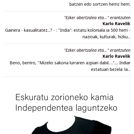
batzen edo sortzen herriz herri.
"Ezker abertzalea eta..." erantzuten
Karlo Ravelik
Gainera - kasualitatez...? - : "India": estatu koloniala ia 500 herri -
nazioak, kulturak, hizku...
"Ezker abertzalea eta..." erantzuten
Karlo Ravelik
Beno, berriro, "Mizelio sakona lurraren azpian dabil….".... Indiar
estatuan bezela: la...