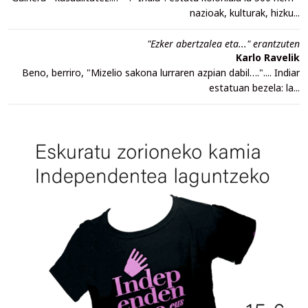
nazioak, kulturak, hizku...
"Ezker abertzalea eta..." erantzuten
Karlo Ravelik
Beno, berriro, "Mizelio sakona lurraren azpian dabil….".... Indiar
estatuan bezela: la...