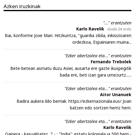
Azken iruzkinak
"..." erantzuten
Karlo Ravelik
duela 24 ordu
Bai, konforme Joxe Mari. Hitzkuntza, "guardia zibila, inkisizioaren
ordezkoa, Espainiaren muina...
"Ezker abertzalea eta..." erantzuten
Fernando Trebolek
Bete-betean asmatu duzu Asier, ausarta ere gazte ikuspegitik
bada ere, beti izan gara umezurtz......
"Ezker abertzalea eta..." erantzuten
Aitor Unanuek
Badira aukera ildo berriak. https://ezkernazionala.eus/ Joan
batzen edo sortzen herriz herri.
"Ezker abertzalea eta..." erantzuten
Karlo Ravelik
Gainera - kasualitatez...? - : "India": estatu koloniala ia 500 herri -