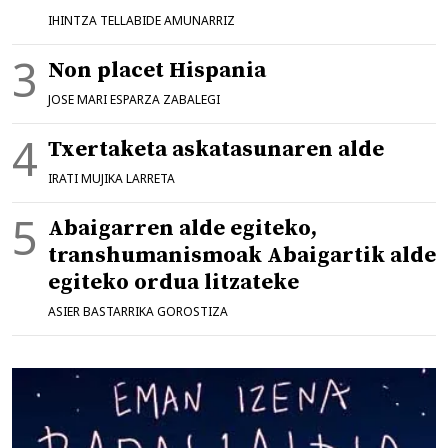
IHINTZA TELLABIDE AMUNARRIZ
Non placet Hispania
JOSE MARI ESPARZA ZABALEGI
Txertaketa askatasunaren alde
IRATI MUJIKA LARRETA
Abaigarren alde egiteko,
transhumanismoak Abaigartik alde
egiteko ordua litzateke
ASIER BASTARRIKA GOROSTIZA