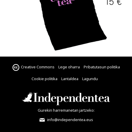
Creative Commons
Lege oharra
Pribatutasun politika
Cookie politika
Lantaldea
Lagundu
Gurekin harremanetan jartzeko:
info@independentea.eus