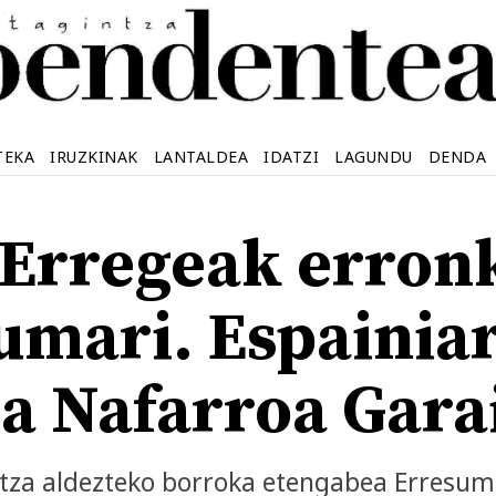
TEKA
IRUZKINAK
LANTALDEA
IDATZI
LAGUNDU
DENDA
 Erregeak erron
umari. Espainia
a Nafarroa Gara
tza aldezteko borroka etengabea Erresum