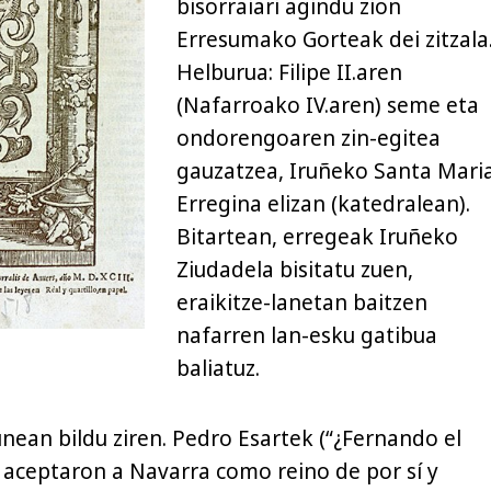
bisorraiari agindu zion
Erresumako Gorteak dei zitzala
Helburua: Filipe II.aren
(Nafarroako IV.aren) seme eta
ondorengoaren zin-egitea
gauzatzea, Iruñeko Santa Mari
Erregina elizan (katedralean).
Bitartean, erregeak Iruñeko
Ziudadela bisitatu zuen,
eraikitze-lanetan baitzen
nafarren lan-esku gatibua
baliatuz.
ean bildu ziren. Pedro Esartek (“¿Fernando el
I aceptaron a Navarra como reino de por sí y