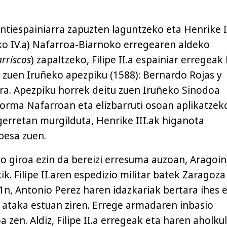
ntiespainiarra zapuzten laguntzeko eta Henrike I
ako IV.a) Nafarroa-Biarnoko erregearen aldeko
rriscos
) zapaltzeko, Filipe II.a espainiar erregeak
i zuen Iruñeko apezpiku (1588): Bernardo Rojas y
ra. Apezpiku horrek deitu zuen Iruñeko Sinodoa
forma Nafarroan eta elizbarruti osoan aplikatzek
 gerretan murgilduta, Henrike III.ak higanota
besa zuen.
 giroa ezin da bereizi erresuma auzoan, Aragoin,
. Filipe II.aren espedizio militar batek Zaragoza
n, Antonio Perez haren idazkariak bertara ihes 
 ataka estuan ziren. Errege armadaren inbasio
 zen. Aldiz, Filipe II.a erregeak eta haren aholku