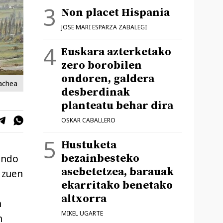
Non placet Hispania
JOSE MARI ESPARZA ZABALEGI
Euskara azterketako
zero borobilen
ondoren, galdera
uachea
desberdinak
planteatu behar dira
OSKAR CABALLERO
Hustuketa
bezainbesteko
ando
asebetetzea, barauak
 zuen
ekarritako benetako
altxorra
n
MIKEL UGARTE
n