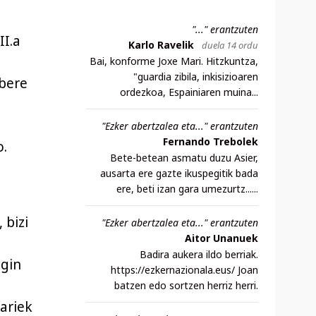
"..." erantzuten
II.a
Karlo Ravelik
duela 14 ordu
Bai, konforme Joxe Mari. Hitzkuntza,
"guardia zibila, inkisizioaren
 bere
ordezkoa, Espainiaren muina...
"Ezker abertzalea eta..." erantzuten
Fernando Trebolek
o.
Bete-betean asmatu duzu Asier,
ausarta ere gazte ikuspegitik bada
ere, beti izan gara umezurtz......
 bizi
"Ezker abertzalea eta..." erantzuten
Aitor Unanuek
Badira aukera ildo berriak.
egin
https://ezkernazionala.eus/ Joan
batzen edo sortzen herriz herri.
lariek