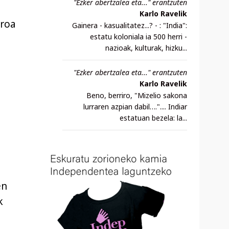
"Ezker abertzalea eta..." erantzuten
Karlo Ravelik
rroa
Gainera - kasualitatez...? - : "India":
estatu koloniala ia 500 herri -
nazioak, kulturak, hizku...
"Ezker abertzalea eta..." erantzuten
Karlo Ravelik
Beno, berriro, "Mizelio sakona
lurraren azpian dabil….".... Indiar
estatuan bezela: la...
en
k