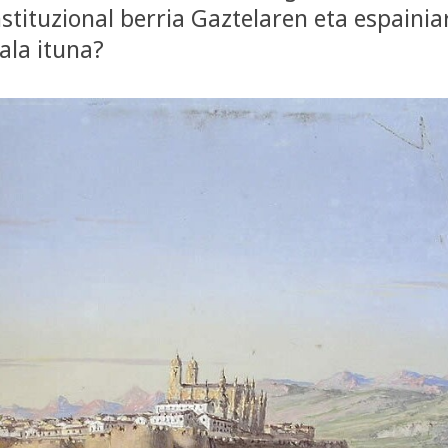
tituzional berria Gaztelaren eta espaini
 ala ituna?