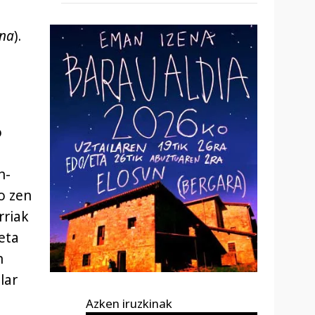
ana
).
o
n-
o zen
rriak
eta
n
lar
Azken iruzkinak