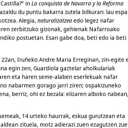
Castilla?” in
La conquista de Navarra y la Reforma
 azaldu du puntu bakarra zutela bilkuran: lau espa
kotzea. Alegia,
naturalizatzea
edo legez nafar
aren zerbitzuko gizonak, gehienak Nafarroako
ndiko postuetan. Esan gabe doa, beti edo ia beti
22an, Iruñeko Andre Maria Erreginan, zin-egite 
na egin zen, Guardiola gaztelar aholkulariak
aren eta haren seme-alaben eserlekuak nafar
no nabarmen gorago jarri ziren; ospakizuneko
a, berriz, ohi ez bezala: elizaren alboko nabean
 semeak, 14 urteko haurrak, eskua gurutzean eta
 aldean zituela, motz adierazi zuen ezagutzen zue