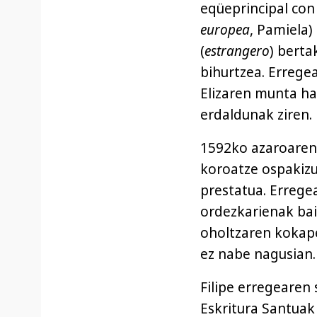
eqüeprincipal con 
europea
, Pamiela)
(
estrangero
) berta
bihurtzea. Errege
Elizaren munta ha
erdaldunak ziren.
1592ko azaroaren 
koroatze ospakizu
prestatua. Errege
ordezkarienak bai
oholtzaren kokapen
ez nabe nagusian.
Filipe erregearen
Eskritura Santuak