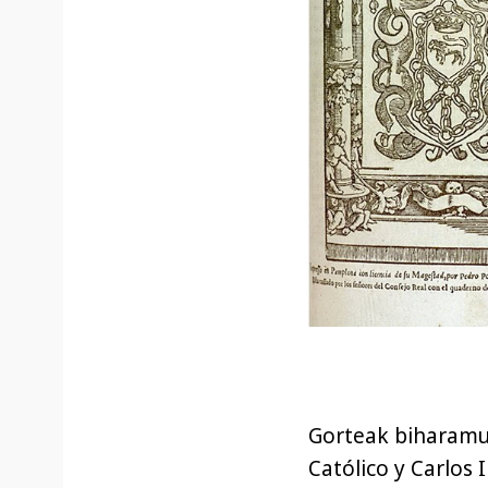
Gorteak biharamun
Católico y Carlos 