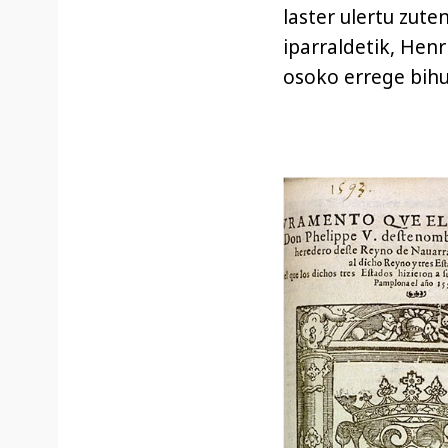
laster ulertu zute
iparraldetik, Hen
osoko errege bihu