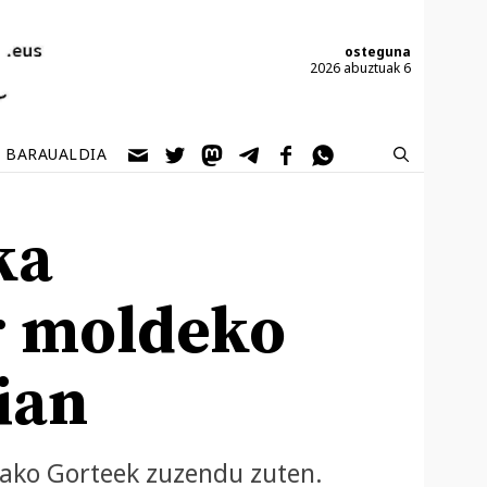
osteguna
2026 abuztuak 6
BARAUALDIA
ka
r moldeko
ian
ako Gorteek zuzendu zuten.