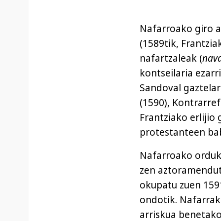
Nafarroako giro a
(1589tik, Frantzi
nafartzaleak (
nava
kontseilaria ezarr
Sandoval gaztelar
(1590), Kontrarre
Frantziako erlijio
protestanteen ba
Nafarroako orduko
zen aztoramendutik
okupatu zuen 1591
ondotik. Nafarrak
arriskua benetakoa