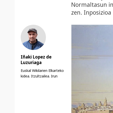
Normaltasun ins
zen. Inposizioa
Iñaki Lopez de
Luzuriaga
Euskal Wikilarien Elkarteko
kidea. Itzultzailea. Irun