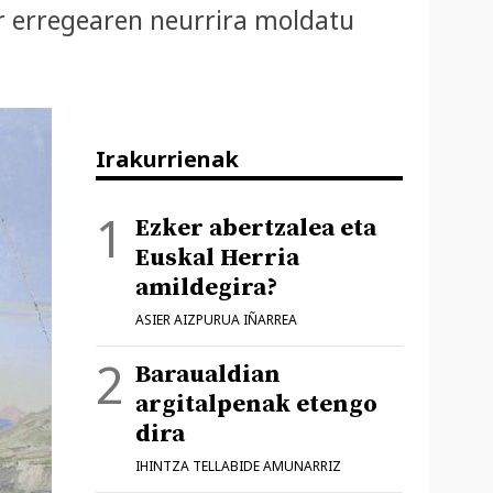
ar erregearen neurrira moldatu
Irakurrienak
Ezker abertzalea eta
Euskal Herria
amildegira?
ASIER AIZPURUA IÑARREA
Baraualdian
argitalpenak etengo
dira
IHINTZA TELLABIDE AMUNARRIZ