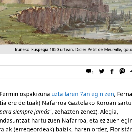
Iruñeko ikuspegia 1850 urtean, Didier Petit de Meurville, go
1
n Fermin ospakizuna
uztailaren 7an egin zen
, Fern
rtia ere deituak) Nafarroa Gaztelako Koroan sartu
para siempre jamás
”, zehazten zenez). Alegia,
dasuntzat hartu zuen Nafarroa, eta ez zuen egi
raiak (erregeordeak) baizik, haren ordez, Floristá