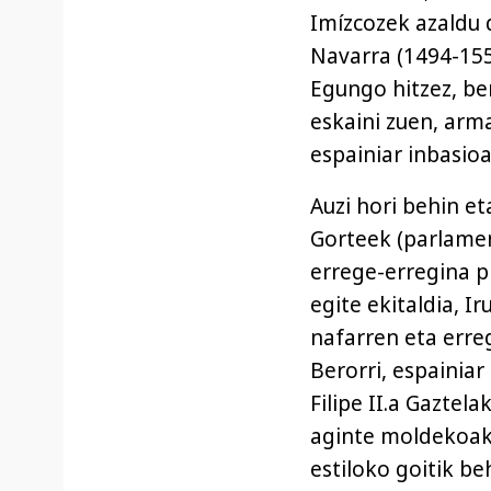
Imízcozek azaldu 
Navarra (1494-155
Egungo hitzez, be
eskaini zuen, arm
espainiar inbasio
Auzi hori behin e
Gorteek (parlamen
errege-erregina p
egite ekitaldia, I
nafarren eta erreg
Berorri, espainiar
Filipe II.a Gazte
aginte moldekoak 
estiloko goitik b