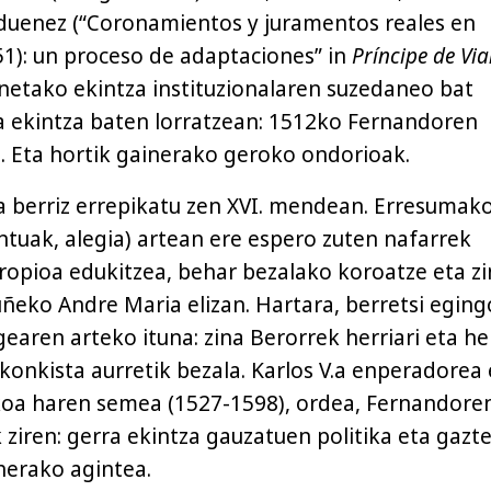
duenez (“Coronamientos y juramentos reales en
1): un proceso de adaptaciones” in
Príncipe de Vi
netako ekintza instituzionalaren suzedaneo bat
a ekintza baten lorratzean: 1512ko Fernandoren
a. Eta hortik gainerako geroko ondorioak.
ta berriz errepikatu zen XVI. mendean. Erresumak
tuak, alegia) artean ere espero zuten nafarrek
ropioa edukitzea, behar bezalako koroatze eta zi
ruñeko Andre Maria elizan. Hartara, berretsi eging
earen arteko ituna: zina Berorrek herriari eta he
 konkista aurretik bezala. Karlos V.a enperadorea 
lakoa haren semea (1527-1598), ordea, Fernandore
ziren: gerra ekintza gauzatuen politika eta gazte
eherako agintea.