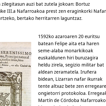
n zilegitasun auzi bat zutela jokoan: Bortuz
rike III.a Nafarroakoa prest zen eraginkorki Nafa
rtzeko, bertako herritarren laguntzaz.
1592ko azaroaren 20 euritsu
batean Felipe aita eta haren
seme-alaba monarkikoak
euskaldunen hiri buruzagira
heldu zirela, segizio militar bat
aldean zeramatela. Iruñera
bidean, Lizarran nafar ikurrak
tente altxaz bete zen erregear
ongietorri protokoloa. Erregea
Martín de Córdoba Nafarroako