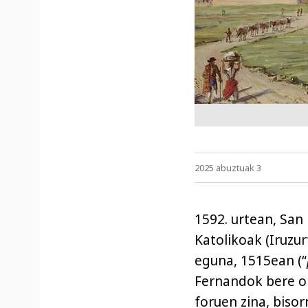
2025 abuztuak 3
1592. urtean, Sa
Katolikoak (Iruzu
eguna, 1515ean (“
Fernandok bere on
foruen zina, bisor