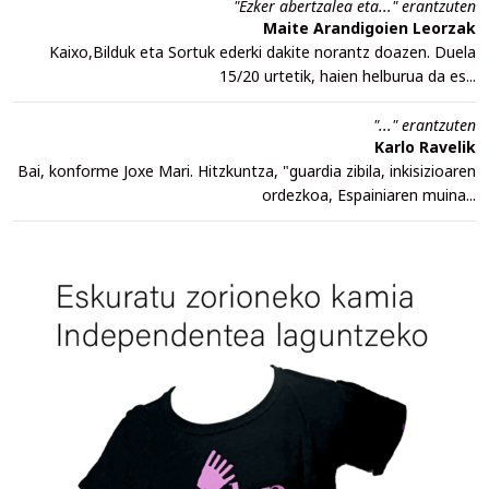
"Ezker abertzalea eta..." erantzuten
Maite Arandigoien Leorzak
Kaixo,Bilduk eta Sortuk ederki dakite norantz doazen. Duela
15/20 urtetik, haien helburua da es...
"..." erantzuten
Karlo Ravelik
Bai, konforme Joxe Mari. Hitzkuntza, "guardia zibila, inkisizioaren
ordezkoa, Espainiaren muina...