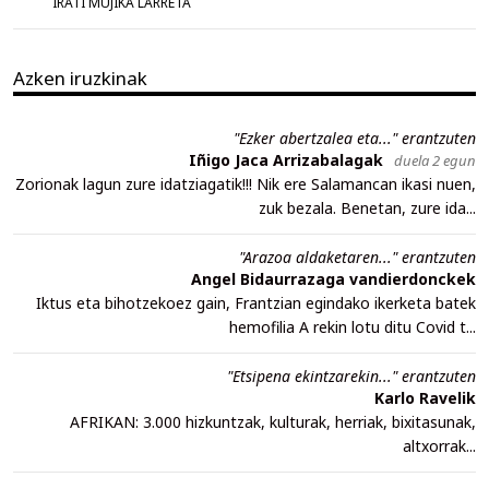
IRATI MUJIKA LARRETA
Azken iruzkinak
"Ezker abertzalea eta..." erantzuten
Iñigo Jaca Arrizabalagak
duela 2 egun
Zorionak lagun zure idatziagatik!!! Nik ere Salamancan ikasi nuen,
zuk bezala. Benetan, zure ida...
"Arazoa aldaketaren..." erantzuten
Angel Bidaurrazaga vandierdonckek
Iktus eta bihotzekoez gain, Frantzian egindako ikerketa batek
hemofilia A rekin lotu ditu Covid t...
"Etsipena ekintzarekin..." erantzuten
Karlo Ravelik
AFRIKAN: 3.000 hizkuntzak, kulturak, herriak, bixitasunak,
altxorrak...