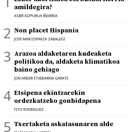
amildegira?
ASIER AIZPURUA IÑARREA
Non placet Hispania
JOSE MARI ESPARZA ZABALEGI
Arazoa aldaketaren kudeaketa
politikoa da, aldaketa klimatikoa
baino gehiago
JON ANDER ETXEBARRIA GARATE
Etsipena ekintzarekin
ordezkatzeko gonbidapena
FITO RODRIGUEZ
Txertaketa askatasunaren alde