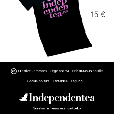
Creative Commons
Lege oharra
Pribatutasun politika
Cookie politika
Lantaldea
Lagundu
Gurekin harremanetan jartzeko: