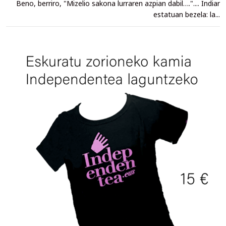
Beno, berriro, "Mizelio sakona lurraren azpian dabil….".... Indiar
estatuan bezela: la...