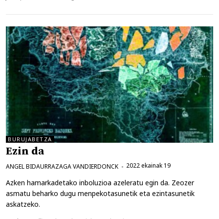
BURUJABETZA
Ezin da
2022 ekainak 19
ANGEL BIDAURRAZAGA VANDIERDONCK
Azken hamarkadetako inboluzioa azeleratu egin da. Zeozer
asmatu beharko dugu menpekotasunetik eta ezintasunetik
askatzeko.