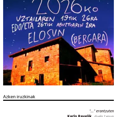
Azken iruzkinak
"..." erantzuten
Karlo Ravelik
duela 2 egun