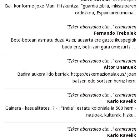
Bai, konforme Joxe Mari. Hitzkuntza, "guardia zibila, inkisizioaren
ordezkoa, Espainiaren muina...
"Ezker abertzalea eta..." erantzuten
Fernando Trebolek
Bete-betean asmatu duzu Asier, ausarta ere gazte ikuspegitik
bada ere, beti izan gara umezurtz......
"Ezker abertzalea eta..." erantzuten
Aitor Unanuek
Badira aukera ildo berriak. https://ezkernazionala.eus/ Joan
batzen edo sortzen herriz herri.
"Ezker abertzalea eta..." erantzuten
Karlo Ravelik
Gainera - kasualitatez...? - : "India": estatu koloniala ia 500 herri -
nazioak, kulturak, hizku...
"Ezker abertzalea eta..." erantzuten
Karlo Ravelik