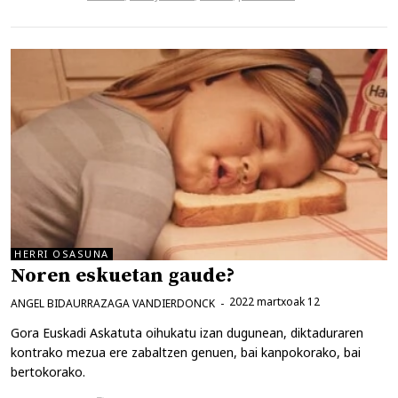
HERRI OSASUNA
Noren eskuetan gaude?
2022 martxoak 12
ANGEL BIDAURRAZAGA VANDIERDONCK
Gora Euskadi Askatuta oihukatu izan dugunean, diktaduraren
kontrako mezua ere zabaltzen genuen, bai kanpokorako, bai
bertokorako.