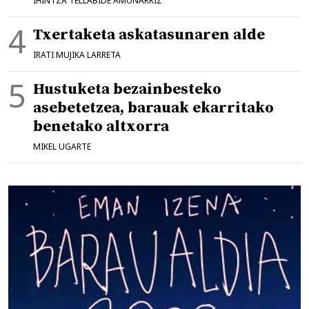
IHINTZA TELLABIDE AMUNARRIZ
Txertaketa askatasunaren alde
IRATI MUJIKA LARRETA
Hustuketa bezainbesteko
asebetetzea, barauak ekarritako
benetako altxorra
MIKEL UGARTE