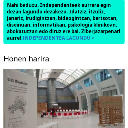
Nahi baduzu, Independenteak aurrera egin
dezan lagundu dezakezu. Idatziz, itzuliz,
janariz, irudigintzan, bideogintzan, bertsotan,
diseinuan, informatikan, psikologia klinikoan,
abokatutzan edo diruz ere bai. Ziberjazarpenari
aurre!
INDEPENDENTEA LAGUNDU >
Honen harira