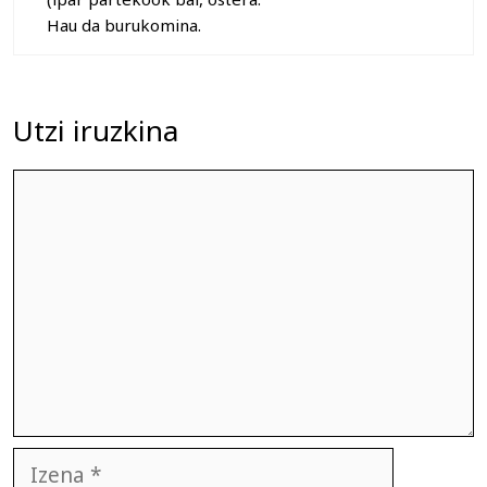
Hau da burukomina.
Utzi iruzkina
Iruzkina
Izena