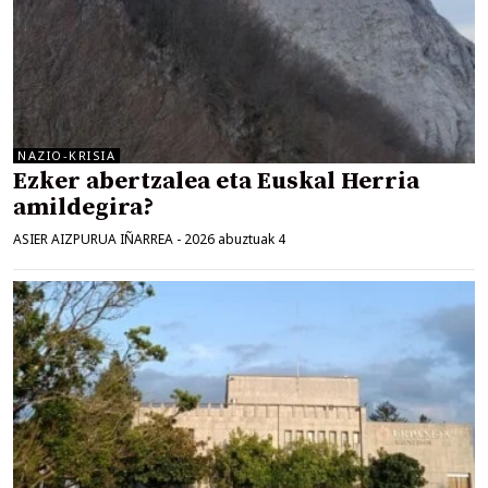
NAZIO-KRISIA
Ezker abertzalea eta Euskal Herria
amildegira?
ASIER AIZPURUA IÑARREA
-
2026 abuztuak 4