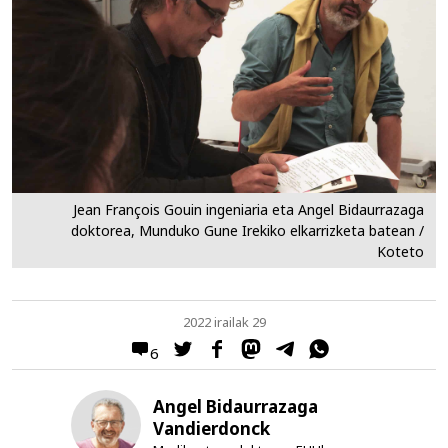
Jean François Gouin ingeniaria eta Angel Bidaurrazaga
doktorea, Munduko Gune Irekiko elkarrizketa batean /
Koteto
2022 irailak 29
6
Angel Bidaurrazaga
Vandierdonck