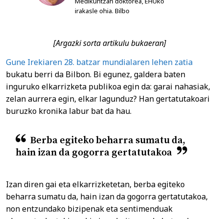
Medikuntzan doktorea, EHUko
irakasle ohia. Bilbo
[Argazki sorta artikulu bukaeran]
Gune Irekiaren 28. batzar mundialaren lehen zatia
bukatu berri da Bilbon. Bi egunez, galdera baten
inguruko elkarrizketa publikoa egin da: garai nahasiak,
zelan aurrera egin, elkar lagunduz? Han gertatutakoari
buruzko kronika labur bat da hau.
Berba egiteko beharra sumatu da,
hain izan da gogorra gertatutakoa
Izan diren gai eta elkarrizketetan, berba egiteko
beharra sumatu da, hain izan da gogorra gertatutakoa,
non entzundako bizipenak eta sentimenduak