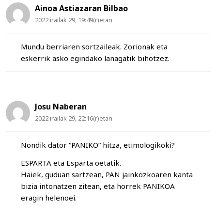
Ainoa Astiazaran Bilbao
2022 irailak 29, 19:49(r)etan
Mundu berriaren sortzaileak. Zorionak eta
eskerrik asko egindako lanagatik bihotzez.
Josu Naberan
2022 irailak 29, 22:16(r)etan
Nondik dator “PANIKO” hitza, etimologikoki?
ESPARTA eta Esparta oetatik.
Haiek, guduan sartzean, PAN jainkozkoaren kanta
bizia intonatzen zitean, eta horrek PANIKOA
eragin helenoei.