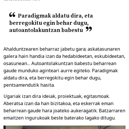
Paradigmak aldatu dira, eta
berregokitu egin behar dugu,
autoantolakuntzan babestu
Ahalduntzearen beharraz jabetu gara; askatasunaren
galera hain handia izan da hedabideetan, eskubideetan,
osasunean… Autoantolakuntzan babestu beharrean
gaude munduko aginteari aurre egiteko. Paradigmak
aldatu dira, eta berregokitu egin behar dugu,
pentsamendutik hasita.
Ugariak izan dira ideiak, proiektuak, egitasmoak.
Aberatsa izan da han bizitakoa, eta eskerrak eman
beharrean gaude hara joateko aukeragatik. Batzarraren
emaitzen ingurukoak beste baterako lagako ditugu.