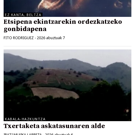
EZ KANTA, BELTZA
Etsipena ekintzarekin ordezkatzeko
gonbidapena
FITO RODRIGUEZ
-
2026 abuztuak 7
KABALA-HAZKUNTZA
Txertaketa askatasunaren alde
IRATI MUJIKA LARRETA
-
2026 abuztuak 6