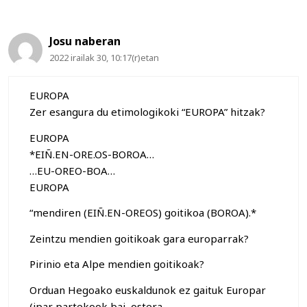
Josu naberan
2022 irailak 30, 10:17(r)etan
EUROPA
Zer esangura du etimologikoki “EUROPA” hitzak?
EUROPA
*EIÑ.EN-ORE.OS-BOROA…
…EU-OREO-BOA…
EUROPA
“mendiren (EIÑ.EN-OREOS) goitikoa (BOROA).*
Zeintzu mendien goitikoak gara europarrak?
Pirinio eta Alpe mendien goitikoak?
Orduan Hegoako euskaldunok ez gaituk Europar
(ipar partekook bai, ostera.