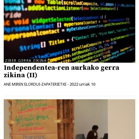
ZIBER GERRA ZIKINA
Independentea-ren aurkako gerra
zikina (II)
2022 urriak 10
ANE MIREN ELORDUI-ZAPATERIETXE
-