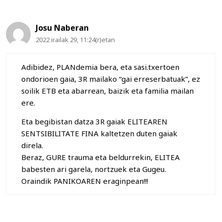
Josu Naberan
2022 irailak 29, 11:24(r)etan
Adibidez, PLANdemia bera, eta sasi.txertoen
ondorioen gaia, 3R mailako “gai erreserbatuak”, ez
soilik ETB eta abarrean, baizik eta familia mailan
ere.
Eta begibistan datza 3R gaiak ELITEAREN
SENTSIBILITATE FINA kaltetzen duten gaiak
direla.
Beraz, GURE trauma eta beldurrekin, ELITEA
babesten ari garela, nortzuek eta Gugeu.
Oraindik PANIKOAREN eraginpean!!!