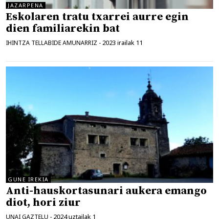
JAZARPENA
Eskolaren tratu txarrei aurre egin
dien familiarekin bat
2023 irailak 11
IHINTZA TELLABIDE AMUNARRIZ
-
GUNE IREKIA
Anti-hauskortasunari aukera emango
diot, hori ziur
2024 uztailak 1
UNAI GAZTELU
-