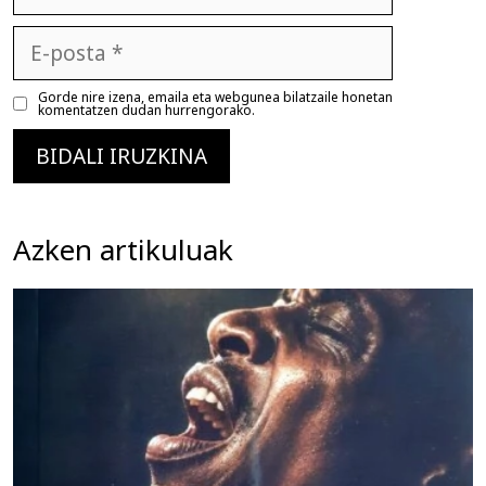
E-
posta
Gorde nire izena, emaila eta webgunea bilatzaile honetan
komentatzen dudan hurrengorako.
Azken artikuluak