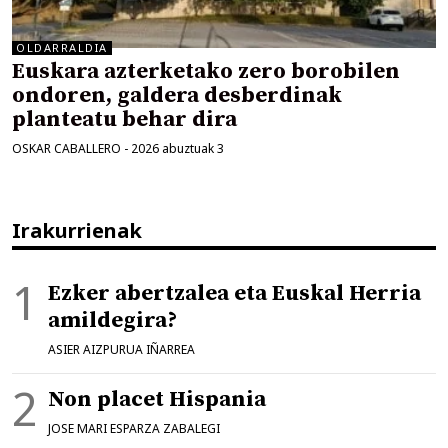
OLDARRALDIA
Euskara azterketako zero borobilen
ondoren, galdera desberdinak
planteatu behar dira
OSKAR CABALLERO
-
2026 abuztuak 3
Irakurrienak
Ezker abertzalea eta Euskal Herria
amildegira?
ASIER AIZPURUA IÑARREA
Non placet Hispania
JOSE MARI ESPARZA ZABALEGI