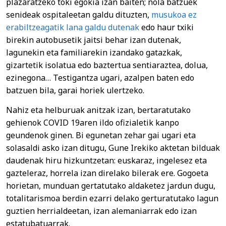
plazaratzeko toki egokia izan baiten; nola batzuek
senideak ospitaleetan galdu dituzten,
musukoa ez
erabiltzeagatik lana galdu dutenak
edo haur txiki
birekin autobusetik jaitsi behar izan dutenak,
lagunekin eta familiarekin izandako gatazkak,
gizartetik isolatua edo baztertua sentiaraztea, dolua,
ezinegona… Testigantza ugari, azalpen baten edo
batzuen bila, garai horiek ulertzeko.
Nahiz eta helburuak anitzak izan, bertaratutako
gehienok COVID 19aren ildo ofizialetik kanpo
geundenok ginen. Bi egunetan zehar gai ugari eta
solasaldi asko izan ditugu, Gune Irekiko aktetan bilduak
daudenak hiru hizkuntzetan: euskaraz, ingelesez eta
gazteleraz, horrela izan direlako bilerak ere. Gogoeta
horietan, munduan gertatutako aldaketez jardun dugu,
totalitarismoa berdin ezarri delako gerturatutako lagun
guztien herrialdeetan, izan alemaniarrak edo izan
estatubatuarrak.