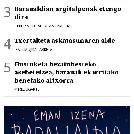
Baraualdian argitalpenak etengo
dira
IHINTZA TELLABIDE AMUNARRIZ
Txertaketa askatasunaren alde
IRATI MUJIKA LARRETA
Hustuketa bezainbesteko
asebetetzea, barauak ekarritako
benetako altxorra
MIKEL UGARTE