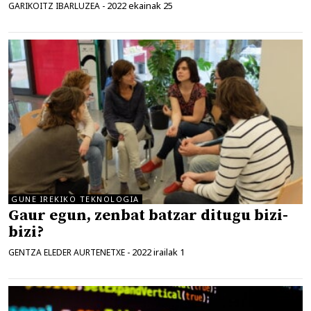
2022 ekainak 25
GARIKOITZ IBARLUZEA
-
GUNE IREKIKO TEKNOLOGIA
Gaur egun, zenbat batzar ditugu bizi-
bizi?
2022 irailak 1
GENTZA ELEDER AURTENETXE
-