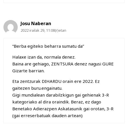
Josu Naberan
2022 irailak 29, 11:08(r)etan
“Berba egiteko beharra sumatu da”
Halaxe izan da, normala denez.
Baina are gehiago, ZENTSURA denez nagusi GURE
Gizarte barrian.
Eta zentzurak DIHARDU orain ere 2022. Ez
gaitezen buru.engainatu.
Gigi mundialean darabilzkigun gai gehienak 3-R
kategoriako al dira oraindik. Beraz, ez dago
Benetako Adierazpen Askatasunik gai orotan, 3-R
(gai erreserbatuak dauden artean)