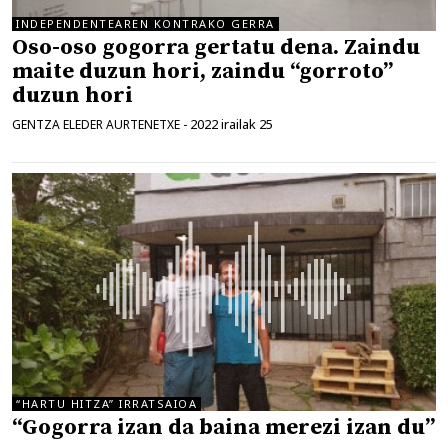
INDEPENDENTEAREN KONTRAKO GERRA
Oso-oso gogorra gertatu dena. Zaindu
maite duzun hori, zaindu “gorroto”
duzun hori
2022 irailak 25
GENTZA ELEDER AURTENETXE
-
“HARTU HITZA” IRRATSAIOA
“Gogorra izan da baina merezi izan du”