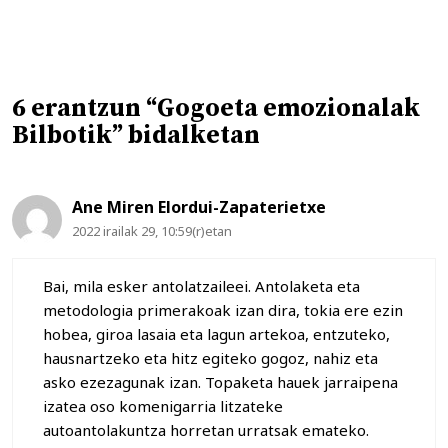
6 erantzun “Gogoeta emozionalak
Bilbotik” bidalketan
Ane Miren Elordui-Zapaterietxe
2022 irailak 29, 10:59(r)etan
Bai, mila esker antolatzaileei. Antolaketa eta
metodologia primerakoak izan dira, tokia ere ezin
hobea, giroa lasaia eta lagun artekoa, entzuteko,
hausnartzeko eta hitz egiteko gogoz, nahiz eta
asko ezezagunak izan. Topaketa hauek jarraipena
izatea oso komenigarria litzateke
autoantolakuntza horretan urratsak emateko.