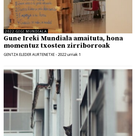
2022 GIGI MUNDIALA
Gune Ireki Mundiala amaituta, hona
momentuz txosten zirriborroak
2022 urriak 1
GENTZA ELEDER AURTENETXE
-