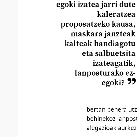
egoki izatea jarri dute
kaleratzea
proposatzeko kausa,
maskara janzteak
kalteak handiagotu
eta salbuetsita
izateagatik,
lanposturako ez-
egoki?
bertan behera utz
behinekoz lanpost
alegazioak aurkez