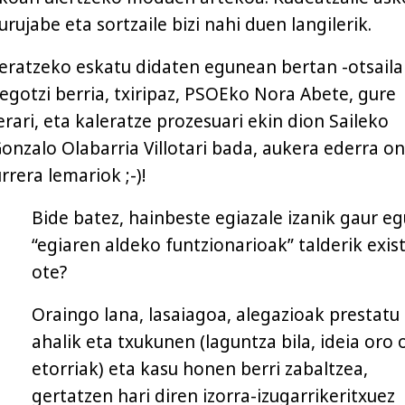
urujabe eta sortzaile bizi nahi duen langilerik.
eratzeko eskatu didaten egunean bertan -otsail
egotzi berria, txiripaz, PSOEko Nora Abete, gure
rari, eta kaleratze prozesuari ekin dion Saileko
onzalo Olabarria Villotari bada, aukera ederra on
rrera lemariok ;-)!
Bide batez, hainbeste egiazale izanik gaur eg
“egiaren aldeko funtzionarioak” talderik exis
ote?
Oraingo lana, lasaiagoa, alegazioak prestatu
ahalik eta txukunen (laguntza bila, ideia oro 
etorriak) eta kasu honen berri zabaltzea,
gertatzen hari diren izorra-izugarrikeritxuez