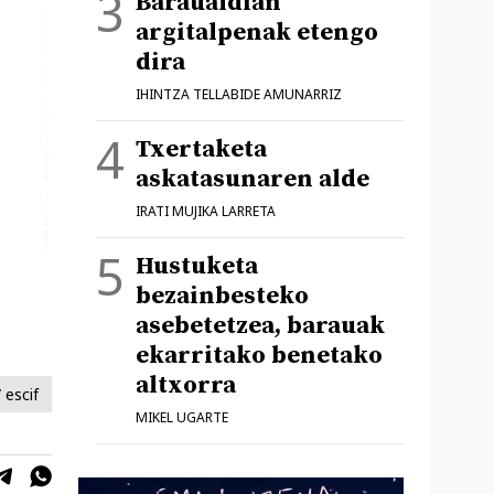
Baraualdian
argitalpenak etengo
dira
IHINTZA TELLABIDE AMUNARRIZ
Txertaketa
askatasunaren alde
IRATI MUJIKA LARRETA
Hustuketa
bezainbesteko
asebetetzea, barauak
ekarritako benetako
altxorra
/ escif
MIKEL UGARTE