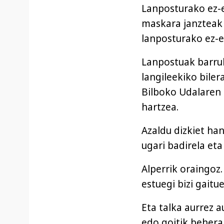
Lanposturako ez-e
maskara janzteak 
lanposturako ez-e
Lanpostuak barruk
langileekiko biler
Bilboko Udalaren 
hartzea.
Azaldu dizkiet h
ugari badirela et
Alperrik oraingoz
estuegi bizi gaitu
Eta talka aurrez 
edo goitik beher