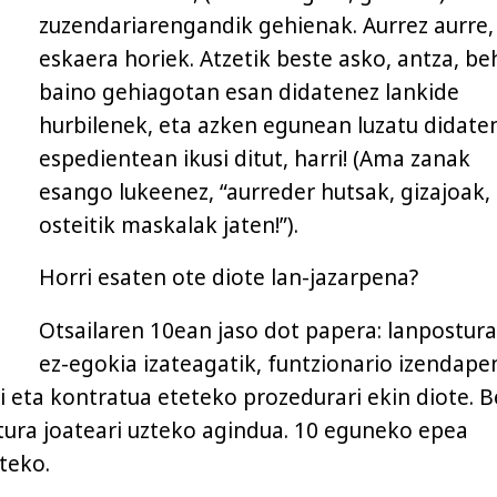
zuzendariarengandik gehienak. Aurrez aurre,
eskaera horiek. Atzetik beste asko, antza, be
baino gehiagotan esan didatenez lankide
hurbilenek, eta azken egunean luzatu didate
espedientean ikusi ditut, harri! (Ama zanak
esango lukeenez, “aurreder hutsak, gizajoak,
osteitik maskalak jaten!”).
Horri esaten ote diote lan-jazarpena?
Otsailaren 10ean jaso dot papera: lanpostur
ez-egokia izateagatik, funtzionario izendape
i eta kontratua eteteko prozedurari ekin diote. B
ura joateari uzteko agindua. 10 eguneko epea
teko.