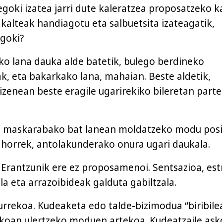
goki izatea jarri dute kaleratzea proposatzeko k
kalteak handiagotu eta salbuetsita izateagatik,
goki?
o lana dauka alde batetik, bulego berdineko
ak, eta bakarkako lana, mahaian. Beste aldetik,
izenean beste eragile ugarirekiko bileretan parte
an maskarabako bat lanean moldatzeko modu posi
a horrek, antolakunderako onura ugari daukala.
. Erantzunik ere ez proposamenoi. Sentsazioa, es
ela eta arrazoibideak galduta gabiltzala.
aurrekoa. Kudeaketa edo talde-bizimodua “biribile
akoan ulertzeko moduen artekoa. Kudeatzaile ask