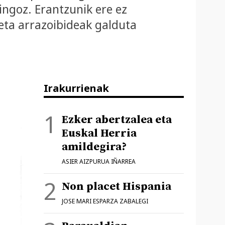
ingoz. Erantzunik ere ez
 eta arrazoibideak galduta
Irakurrienak
Ezker abertzalea eta
Euskal Herria
amildegira?
ASIER AIZPURUA IÑARREA
Non placet Hispania
JOSE MARI ESPARZA ZABALEGI