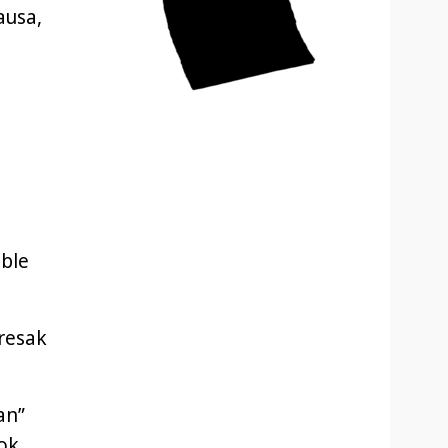
ausa,
ble
tresak
an”
ok