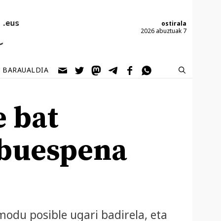
ostirala
2026 abuztuak 7
BARAUALDIA
e bat
lbuespena
odu posible ugari badirela, eta