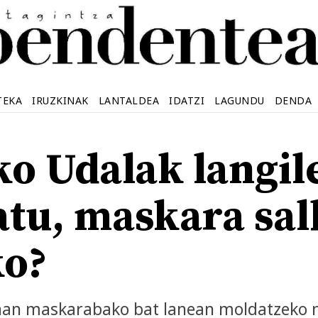
TEKA
IRUZKINAK
LANTALDEA
IDATZI
LAGUNDU
DENDA
ko Udalak langil
atu, maskara sa
ko?
 han maskarabako bat lanean moldatzeko m