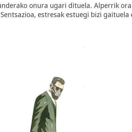
nderako onura ugari dituela. Alperrik ora
entsazioa, estresak estuegi bizi gaituela