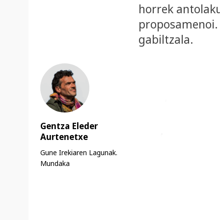
horrek antolaku
proposamenoi. S
gabiltzala.
Gentza Eleder
Aurtenetxe
Gune Irekiaren Lagunak.
Mundaka