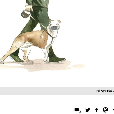
isiltasuna 
2