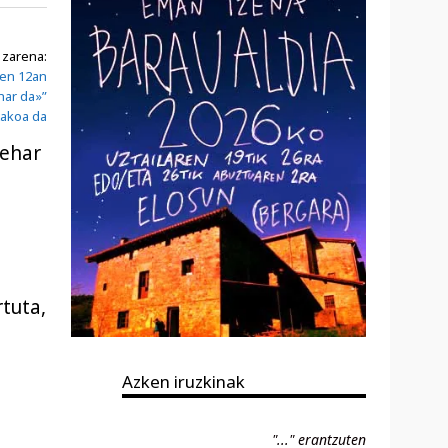
 zarena:
ren 12an
har da»”
takoa da
behar
rtuta,
Azken iruzkinak
"..." erantzuten