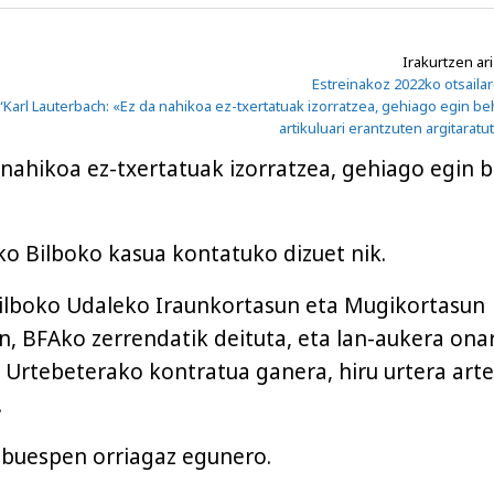
Irakurtzen ari
Estreinakoz 2022ko otsaila
“Karl Lauterbach: «Ez da nahikoa ez-txertatuak izorratzea, gehiago egin be
artikuluari erantzuten argitaratu
nahikoa ez-txertatuak izorratzea, gehiago egin 
o Bilboko kasua kontatuko dizuet nik.
Bilboko Udaleko Iraunkortasun eta Mugikortasun
n, BFAko zerrendatik deituta, eta lan-aukera ona
. Urtebeterako kontratua ganera, hiru urtera arte
.
lbuespen orriagaz egunero.