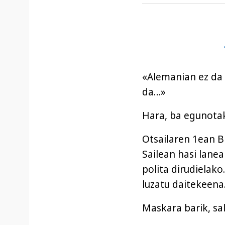
«Alemanian ez da 
da…»
Hara, ba egunotak
Otsailaren 1ean 
Sailean hasi lanea
polita dirudielako
luzatu daitekeena
Maskara barik, sa