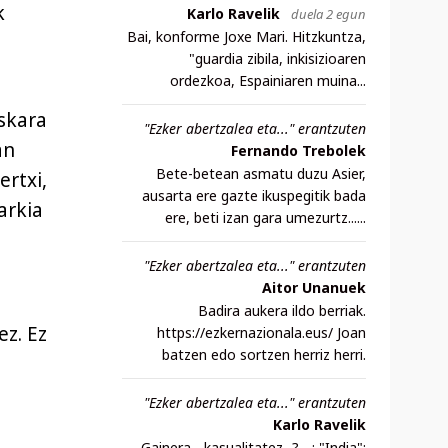
k
Karlo Ravelik
duela 2 egun
Bai, konforme Joxe Mari. Hitzkuntza,
"guardia zibila, inkisizioaren
ordezkoa, Espainiaren muina...
skara
"Ezker abertzalea eta..." erantzuten
an
Fernando Trebolek
Bete-betean asmatu duzu Asier,
ertxi,
ausarta ere gazte ikuspegitik bada
arkia
ere, beti izan gara umezurtz......
"Ezker abertzalea eta..." erantzuten
Aitor Unanuek
Badira aukera ildo berriak.
ez. Ez
https://ezkernazionala.eus/ Joan
batzen edo sortzen herriz herri.
"Ezker abertzalea eta..." erantzuten
Karlo Ravelik
Gainera - kasualitatez...? - : "India":