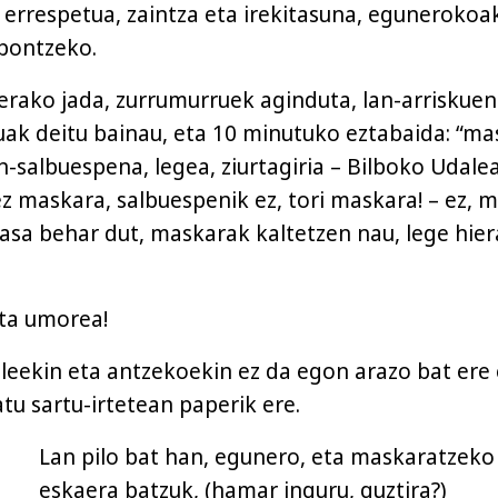
, errespetua, zaintza eta irekitasuna, egunerokoa
pontzeko.
erako jada, zurrumurruek aginduta, lan-arriskuen
ak deitu bainau, eta 10 minutuko eztabaida: “ma
-salbuespena, legea, ziurtagiria – Bilboko Udale
z maskara, salbuespenik ez, tori maskara! – ez, m
asa behar dut, maskarak kaltetzen nau, lege hier
ta umorea!
leekin eta antzekoekin ez da egon arazo bat ere 
tu sartu-irtetean paperik ere.
Lan pilo bat han, egunero, eta maskaratzeko
eskaera batzuk, (hamar inguru, guztira?)