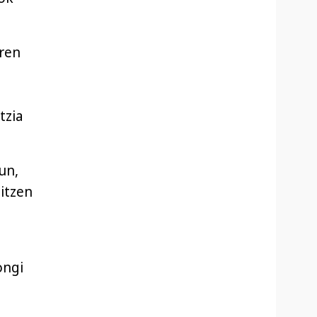
aren
tzia
un,
titzen
ongi