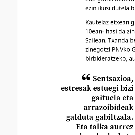
ezin ikusi dutela b
Kautelaz etxean g
10ean- hasi da zin
Sailean. Txanda be
zinegotzi PNVko G
birbideratzeko, au
Sentsazioa,
estresak estuegi bizi
gaituela eta
arrazoibideak
galduta gabiltzala.
Eta talka aurrez