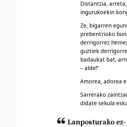
Distantzia, arreta
ingurukoekin kon
Ze, bigarren egun
prebentzioko buru
derrigorrez hemen
guztiek derrigorre
badaukat bat, arn
– alde!”
Amorea, adorea e
Sarrerako zaintzai
didate sekula eska
Lanposturako ez-