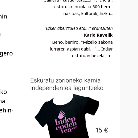
estatu koloniala ia 500 herri -
nazioak, kulturak, hizku...
hin
"Ezker abertzalea eta..." erantzuten
n
Karlo Ravelik
Beno, berriro, "Mizelio sakona
lurraren azpian dabil….".... Indiar
 gero
estatuan bezela: la...
ako
na
ehin-