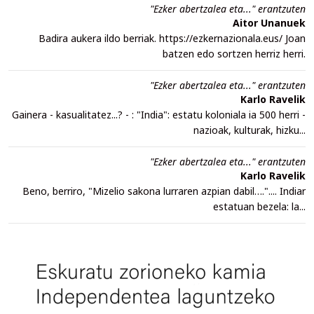
"Ezker abertzalea eta..." erantzuten
Aitor Unanuek
Badira aukera ildo berriak. https://ezkernazionala.eus/ Joan
batzen edo sortzen herriz herri.
"Ezker abertzalea eta..." erantzuten
Karlo Ravelik
Gainera - kasualitatez...? - : "India": estatu koloniala ia 500 herri -
nazioak, kulturak, hizku...
"Ezker abertzalea eta..." erantzuten
Karlo Ravelik
Beno, berriro, "Mizelio sakona lurraren azpian dabil….".... Indiar
estatuan bezela: la...