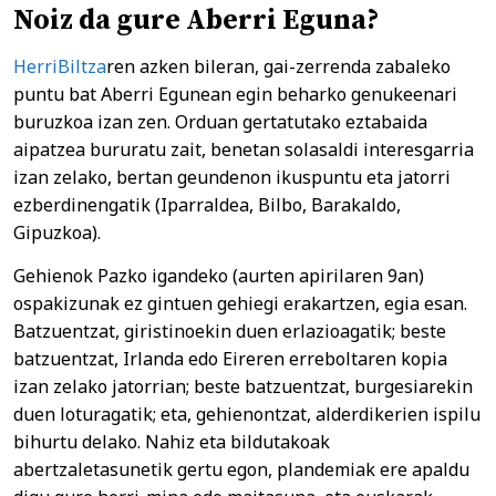
Noiz da gure Aberri Eguna?
HerriBiltza
ren azken bileran, gai-zerrenda zabaleko
puntu bat Aberri Egunean egin beharko genukeenari
buruzkoa izan zen. Orduan gertatutako eztabaida
aipatzea bururatu zait, benetan solasaldi interesgarria
izan zelako, bertan geundenon ikuspuntu eta jatorri
ezberdinengatik (Iparraldea, Bilbo, Barakaldo,
Gipuzkoa).
Gehienok Pazko igandeko (aurten apirilaren 9an)
ospakizunak ez gintuen gehiegi erakartzen, egia esan.
Batzuentzat, giristinoekin duen erlazioagatik; beste
batzuentzat, Irlanda edo Eireren erreboltaren kopia
izan zelako jatorrian; beste batzuentzat, burgesiarekin
duen loturagatik; eta, gehienontzat, alderdikerien ispilu
bihurtu delako. Nahiz eta bildutakoak
abertzaletasunetik gertu egon, plandemiak ere apaldu