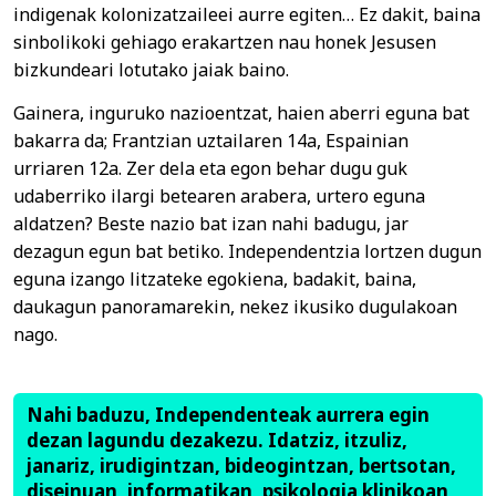
indigenak kolonizatzaileei aurre egiten… Ez dakit, baina
sinbolikoki gehiago erakartzen nau honek Jesusen
bizkundeari lotutako jaiak baino.
Gainera, inguruko nazioentzat, haien aberri eguna bat
bakarra da; Frantzian uztailaren 14a, Espainian
urriaren 12a. Zer dela eta egon behar dugu guk
udaberriko ilargi betearen arabera, urtero eguna
aldatzen? Beste nazio bat izan nahi badugu, jar
dezagun egun bat betiko. Independentzia lortzen dugun
eguna izango litzateke egokiena, badakit, baina,
daukagun panoramarekin, nekez ikusiko dugulakoan
nago.
Nahi baduzu, Independenteak aurrera egin
dezan lagundu dezakezu. Idatziz, itzuliz,
janariz, irudigintzan, bideogintzan, bertsotan,
diseinuan, informatikan, psikologia klinikoan,