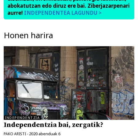
abokatutzan edo diruz ere bai. Ziberjazarpenari
aurre!
INDEPENDENTEA LAGUNDU >
Honen harira
INDEPENDENTZIA
Independentzia bai, zergatik?
2020 abenduak 6
PAKO ARISTI
-