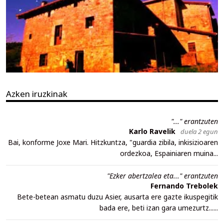
Azken iruzkinak
"..." erantzuten
Karlo Ravelik
duela 2 egun
Bai, konforme Joxe Mari. Hitzkuntza, "guardia zibila, inkisizioaren
ordezkoa, Espainiaren muina...
"Ezker abertzalea eta..." erantzuten
Fernando Trebolek
Bete-betean asmatu duzu Asier, ausarta ere gazte ikuspegitik
bada ere, beti izan gara umezurtz......