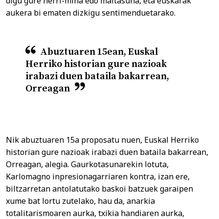
digu gure herri-mina edo maitasuna, eta euskarak
aukera bi ematen dizkigu sentimenduetarako.
Abuztuaren 15ean, Euskal
Herriko historian gure nazioak
irabazi duen bataila bakarrean,
Orreagan
Nik abuztuaren 15a proposatu nuen, Euskal Herriko
historian gure nazioak irabazi duen bataila bakarrean,
Orreagan, alegia. Gaurkotasunarekin lotuta,
Karlomagno inpresionagarriaren kontra, izan ere,
biltzarretan antolatutako baskoi batzuek garaipen
xume bat lortu zutelako, hau da, anarkia
totalitarismoaren aurka, txikia handiaren aurka,