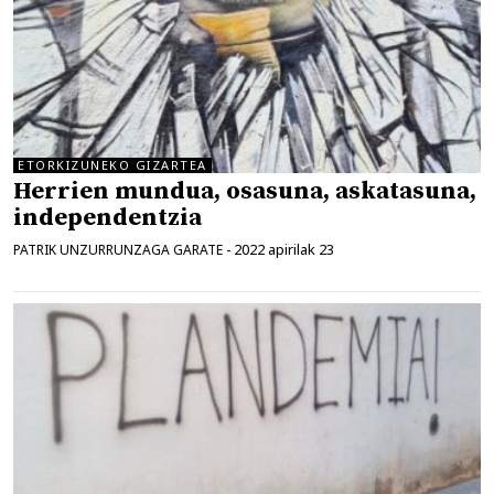
ETORKIZUNEKO GIZARTEA
Herrien mundua, osasuna, askatasuna,
independentzia
2022 apirilak 23
PATRIK UNZURRUNZAGA GARATE
-