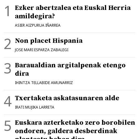
Ezker abertzalea eta Euskal Herria
amildegira?
ASIER AIZPURUA IÑARREA
Non placet Hispania
JOSE MARI ESPARZA ZABALEGI
Baraualdian argitalpenak etengo
dira
IHINTZA TELLABIDE AMUNARRIZ
Txertaketa askatasunaren alde
IRATI MUJIKA LARRETA
Euskara azterketako zero borobilen
ondoren, galdera desberdinak