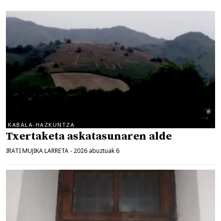
KABALA-HAZKUNTZA
Txertaketa askatasunaren alde
IRATI MUJIKA LARRETA
-
2026 abuztuak 6