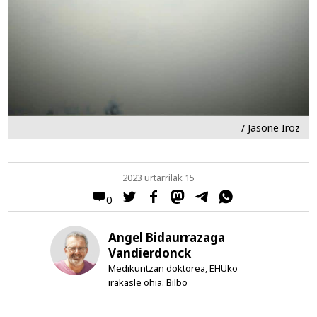
/ Jasone Iroz
2023 urtarrilak 15
0
Angel Bidaurrazaga
Vandierdonck
Medikuntzan doktorea, EHUko
irakasle ohia. Bilbo