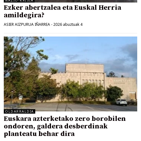
NAZIO-KRISIA
Ezker abertzalea eta Euskal Herria
amildegira?
ASIER AIZPURUA IÑARREA
-
2026 abuztuak 4
OLDARRALDIA
Euskara azterketako zero borobilen
ondoren, galdera desberdinak
planteatu behar dira