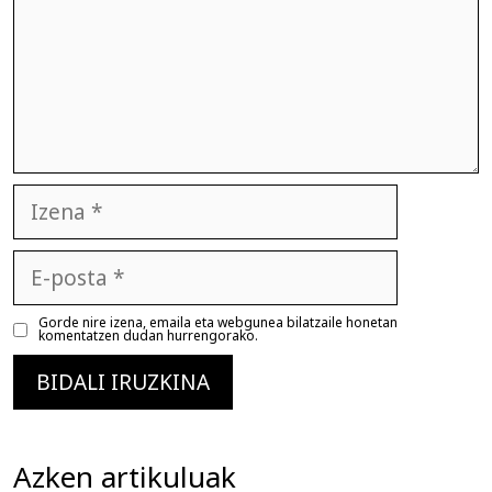
Izena
E-
posta
Gorde nire izena, emaila eta webgunea bilatzaile honetan
komentatzen dudan hurrengorako.
Azken artikuluak