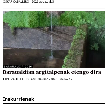
OSKAR CABALLERO
-
2026 abuztuak 3
BARAUALDIA 2026
Baraualdian argitalpenak etengo dira
IHINTZA TELLABIDE AMUNARRIZ
-
2026 uztailak 19
Irakurrienak