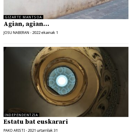
GIZARTE MANTSOA
Agian, agian…
2022 ekainak 1
JOSU NABERAN
-
INDEPENDENTZIA
Estatu bat euskarari
2021 urtarrilak 31
PAKO ARISTI
-