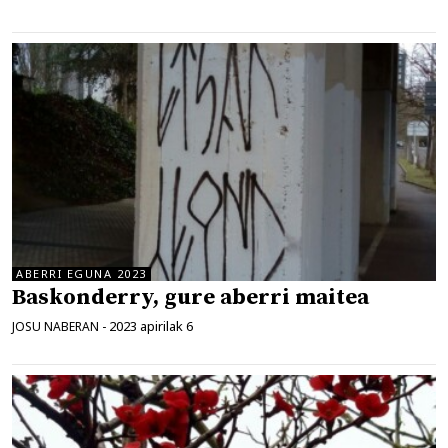
ABERRI EGUNA 2023
Baskonderry, gure aberri maitea
2023 apirilak 6
JOSU NABERAN
-