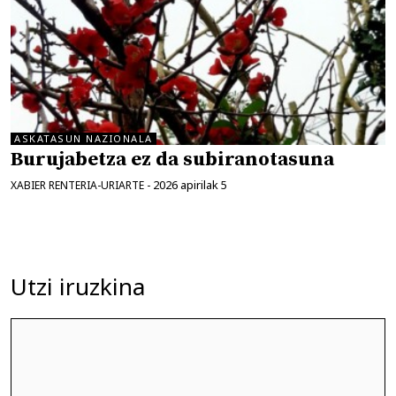
ASKATASUN NAZIONALA
Burujabetza ez da subiranotasuna
2026 apirilak 5
XABIER RENTERIA-URIARTE
-
Utzi iruzkina
Iruzkina