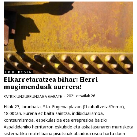
URIBE KOSTA
Elkarretaratzea bihar: Herri
mugimenduak aurrera!
2021 otsailak 26
PATRIK UNZURRUNZAGA GARATE
Hilak 27, larunbata, Sta. Eugenia plazan (Itzubaltzeta/Romo),
18:00tan. Eurena ez baita zaintza, indibidualismoa,
kontsumismoa, espekulazioa eta errepresioa baizik!
Aspaldidaniko herritarron eskubide eta askatasunaren murrizketa
sistematiko motel baina pisutsuak abiadura osoa hartu duen