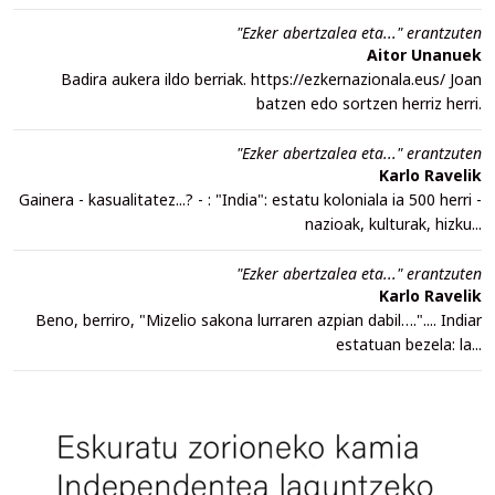
"Ezker abertzalea eta..." erantzuten
Aitor Unanuek
Badira aukera ildo berriak. https://ezkernazionala.eus/ Joan
batzen edo sortzen herriz herri.
"Ezker abertzalea eta..." erantzuten
Karlo Ravelik
Gainera - kasualitatez...? - : "India": estatu koloniala ia 500 herri -
nazioak, kulturak, hizku...
"Ezker abertzalea eta..." erantzuten
Karlo Ravelik
Beno, berriro, "Mizelio sakona lurraren azpian dabil….".... Indiar
estatuan bezela: la...