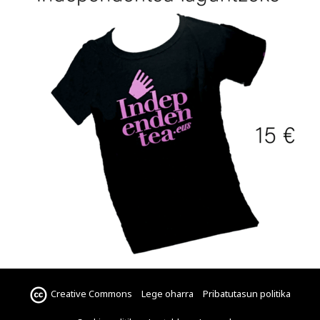
Creative Commons
Lege oharra
Pribatutasun politika