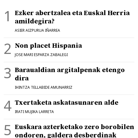
Ezker abertzalea eta Euskal Herria
amildegira?
ASIER AIZPURUA IÑARREA
Non placet Hispania
JOSE MARI ESPARZA ZABALEGI
Baraualdian argitalpenak etengo
dira
IHINTZA TELLABIDE AMUNARRIZ
Txertaketa askatasunaren alde
IRATI MUJIKA LARRETA
Euskara azterketako zero borobilen
ondoren, galdera desberdinak