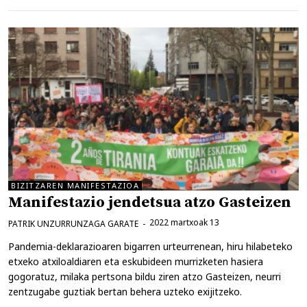
BIZITZAREN MANIFESTAZIOA
Manifestazio jendetsua atzo Gasteizen
2022 martxoak 13
PATRIK UNZURRUNZAGA GARATE
Pandemia-deklarazioaren bigarren urteurrenean, hiru hilabeteko
etxeko atxiloaldiaren eta eskubideen murrizketen hasiera
gogoratuz, milaka pertsona bildu ziren atzo Gasteizen, neurri
zentzugabe guztiak bertan behera uzteko exijitzeko.