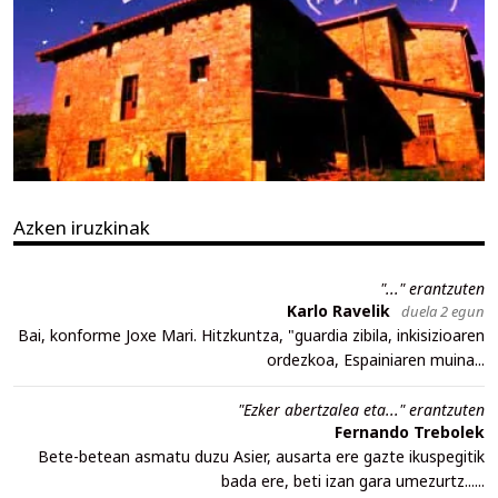
Azken iruzkinak
"..." erantzuten
Karlo Ravelik
duela 2 egun
Bai, konforme Joxe Mari. Hitzkuntza, "guardia zibila, inkisizioaren
ordezkoa, Espainiaren muina...
"Ezker abertzalea eta..." erantzuten
Fernando Trebolek
Bete-betean asmatu duzu Asier, ausarta ere gazte ikuspegitik
bada ere, beti izan gara umezurtz......