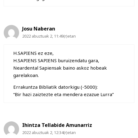
Josu Naberan
2022 abuztuak 2, 11:49(r)etan
H.SAPIENS ez eze,
H.SAPIENS SAPIENS buruizendatu gara,
Neardental Sapiensak baino askoz hobeak
garelakoan.
Errakuntza Bibliatik datorkigu (-5000):
“Bir hazi zaiztezte eta mendera ezazue Lurra”
Ihintza Tellabide Amunarriz
2022 abuztuak 2, 12:34(r)etan