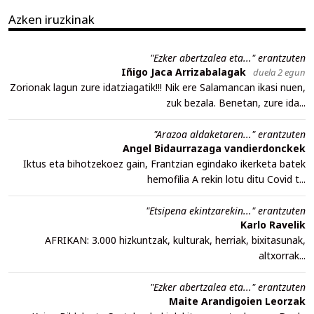
Azken iruzkinak
"Ezker abertzalea eta..." erantzuten
Iñigo Jaca Arrizabalagak
duela 2 egun
Zorionak lagun zure idatziagatik!!! Nik ere Salamancan ikasi nuen,
zuk bezala. Benetan, zure ida...
"Arazoa aldaketaren..." erantzuten
Angel Bidaurrazaga vandierdonckek
Iktus eta bihotzekoez gain, Frantzian egindako ikerketa batek
hemofilia A rekin lotu ditu Covid t...
"Etsipena ekintzarekin..." erantzuten
Karlo Ravelik
AFRIKAN: 3.000 hizkuntzak, kulturak, herriak, bixitasunak,
altxorrak...
"Ezker abertzalea eta..." erantzuten
Maite Arandigoien Leorzak