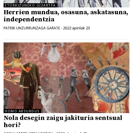
ETORKIZUNEKO GIZARTEA
Herrien mundua, osasuna, askatasuna,
independentzia
2022 apirilak 23
PATRIK UNZURRUNZAGA GARATE
-
HOMO ABSURDUS
Nola desegin zaigu jakituria sentsual
hori?