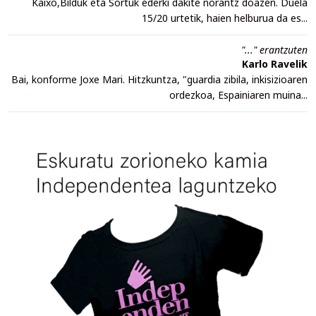
Kaixo,Bilduk eta Sortuk ederki dakite norantz doazen. Duela
15/20 urtetik, haien helburua da es...
"..." erantzuten
Karlo Ravelik
Bai, konforme Joxe Mari. Hitzkuntza, "guardia zibila, inkisizioaren
ordezkoa, Espainiaren muina...