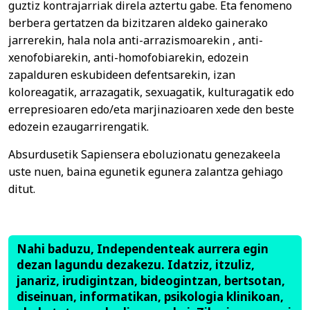
guztiz kontrajarriak direla aztertu gabe. Eta fenomeno
berbera gertatzen da bizitzaren aldeko gainerako
jarrerekin, hala nola anti-arrazismoarekin , anti-
xenofobiarekin, anti-homofobiarekin, edozein
zapalduren eskubideen defentsarekin, izan
koloreagatik, arrazagatik, sexuagatik, kulturagatik edo
errepresioaren edo/eta marjinazioaren xede den beste
edozein ezaugarrirengatik.
Absurdusetik Sapiensera eboluzionatu genezakeela
uste nuen, baina egunetik egunera zalantza gehiago
ditut.
Nahi baduzu, Independenteak aurrera egin
dezan lagundu dezakezu. Idatziz, itzuliz,
janariz, irudigintzan, bideogintzan, bertsotan,
diseinuan, informatikan, psikologia klinikoan,