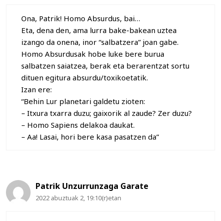
Ona, Patrik! Homo Absurdus, bai…
Eta, dena den, ama lurra bake-bakean uztea
izango da onena, inor “salbatzera” joan gabe.
Homo Absurdusak hobe luke bere burua
salbatzen saiatzea, berak eta berarentzat sortu
dituen egitura absurdu/toxikoetatik.
Izan ere:
“Behin Lur planetari galdetu zioten:
– Itxura txarra duzu; gaixorik al zaude? Zer duzu?
– Homo Sapiens delakoa daukat.
– Aa! Lasai, hori bere kasa pasatzen da”
Patrik Unzurrunzaga Garate
2022 abuztuak 2, 19:10(r)etan