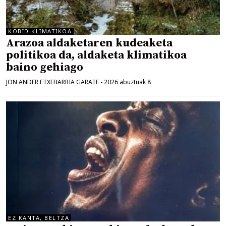
KOBID KLIMATIKOA
Arazoa aldaketaren kudeaketa
politikoa da, aldaketa klimatikoa
baino gehiago
JON ANDER ETXEBARRIA GARATE
-
2026 abuztuak 8
EZ KANTA, BELTZA