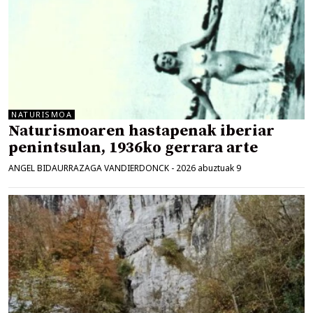
NATURISMOA
Naturismoaren hastapenak iberiar
penintsulan, 1936ko gerrara arte
ANGEL BIDAURRAZAGA VANDIERDONCK
-
2026 abuztuak 9