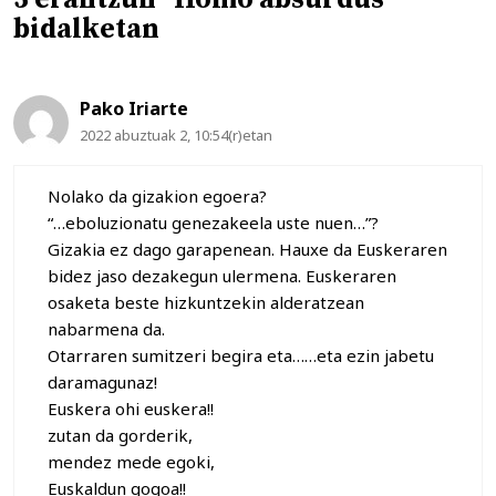
bidalketan
Pako Iriarte
2022 abuztuak 2, 10:54(r)etan
Nolako da gizakion egoera?
“…eboluzionatu genezakeela uste nuen…”?
Gizakia ez dago garapenean. Hauxe da Euskeraren
bidez jaso dezakegun ulermena. Euskeraren
osaketa beste hizkuntzekin alderatzean
nabarmena da.
Otarraren sumitzeri begira eta……eta ezin jabetu
daramagunaz!
Euskera ohi euskera!!
zutan da gorderik,
mendez mede egoki,
Euskaldun gogoa!!