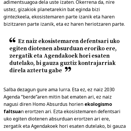
adimentsuagoa dela uste izaten. Okerrena da, nire
ustez, gizakiok planetarekin bat eginda bizi
gintezkeela, ekosistemaren parte izanik eta haren
bizitzaren parte izanik, eta ez haren heriotzaren parte.
Ez naiz ekosistemaren defentsari uko
egiten diotenen absurduan eroriko ere,
zergatik eta Agendakoek hori esaten
dutelako, bi gauza guztiz kontrajarriak
direla aztertu gabe
Salba dezagun gure ama lurra. Eta ez, ez naiz 2030
Agenda “berde”aren mitin bat ematen ari, ez naiz
nagusi diren Homo Absurdus horien
ekologismo
faltsua
n erortzen ari. Ezta ekosistemaren defentsari
uko egiten diotenen absurduan erortzen ari ere,
zergatik eta Agendakoek hori esaten dutelako, bi gauza