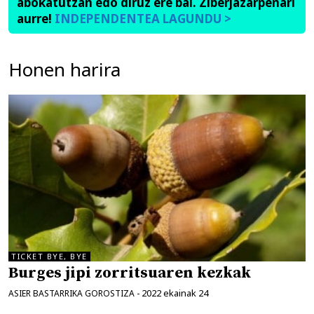
abokatutzan edo diruz ere bai. Ziberjazarpenari
aurre!
INDEPENDENTEA LAGUNDU >
Honen harira
TICKET BYE, BYE
Burges jipi zorritsuaren kezkak
2022 ekainak 24
ASIER BASTARRIKA GOROSTIZA
-