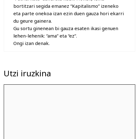
bortitzari segida emanez “Kapitalismo” izeneko
eta parte onekoa izan ezin duen gauza hori ekarri
du geure gainera.
Gu sortu ginenean bi gauza esaten ikasi genuen
lehen-lehenik: “ama” eta “ez”.
Ongi izan denak.
Utzi iruzkina
Iruzkina