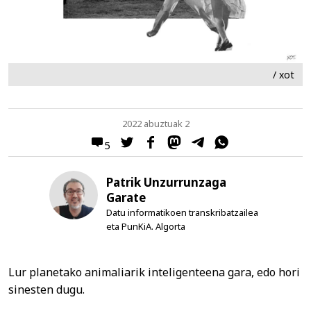
/ xot
2022 abuztuak 2
5
Patrik Unzurrunzaga
Garate
Datu informatikoen transkribatzailea
eta PunKiA. Algorta
Lur planetako animaliarik inteligenteena gara, edo hori
sinesten dugu.