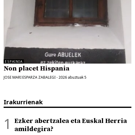
ESPAINIA
Non placet Hispania
JOSE MARI ESPARZA ZABALEGI
-
2026 abuztuak 5
Irakurrienak
Ezker abertzalea eta Euskal Herria
amildegira?