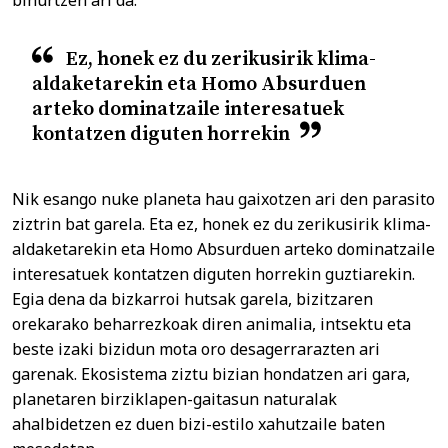
Ez, honek ez du zerikusirik klima-
aldaketarekin eta Homo Absurduen
arteko dominatzaile interesatuek
kontatzen diguten horrekin
Nik esango nuke planeta hau gaixotzen ari den parasito
ziztrin bat garela. Eta ez, honek ez du zerikusirik klima-
aldaketarekin eta Homo Absurduen arteko dominatzaile
interesatuek kontatzen diguten horrekin guztiarekin.
Egia dena da bizkarroi hutsak garela, bizitzaren
orekarako beharrezkoak diren animalia, intsektu eta
beste izaki bizidun mota oro desagerrarazten ari
garenak. Ekosistema ziztu bizian hondatzen ari gara,
planetaren birziklapen-gaitasun naturalak
ahalbidetzen ez duen bizi-estilo xahutzaile baten