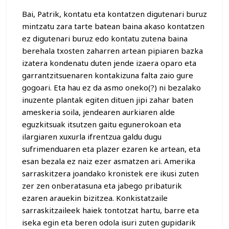
Bai, Patrik, kontatu eta kontatzen digutenari buruz
mintzatu zara tarte batean baina akaso kontatzen
ez digutenari buruz edo kontatu zutena baina
berehala txosten zaharren artean pipiaren bazka
izatera kondenatu duten jende izaera oparo eta
garrantzitsuenaren kontakizuna falta zaio gure
gogoari. Eta hau ez da asmo oneko(?) ni bezalako
inuzente plantak egiten dituen jipi zahar baten
ameskeria soila, jendearen aurkiaren alde
eguzkitsuak itsutzen gaitu egunerokoan eta
ilargiaren xuxurla ifrentzua galdu dugu
sufrimenduaren eta plazer ezaren ke artean, eta
esan bezala ez naiz ezer asmatzen ari. Amerika
sarraskitzera joandako kronistek ere ikusi zuten
zer zen onberatasuna eta jabego pribaturik
ezaren arauekin bizitzea. Konkistatzaile
sarraskitzaileek haiek tontotzat hartu, barre eta
iseka egin eta beren odola isuri zuten gupidarik