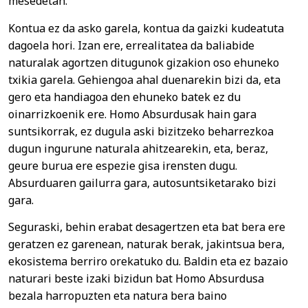
mesedetan.
Kontua ez da asko garela, kontua da gaizki kudeatuta
dagoela hori. Izan ere, errealitatea da baliabide
naturalak agortzen ditugunok gizakion oso ehuneko
txikia garela. Gehiengoa ahal duenarekin bizi da, eta
gero eta handiagoa den ehuneko batek ez du
oinarrizkoenik ere. Homo Absurdusak hain gara
suntsikorrak, ez dugula aski bizitzeko beharrezkoa
dugun ingurune naturala ahitzearekin, eta, beraz,
geure burua ere espezie gisa irensten dugu.
Absurduaren gailurra gara, autosuntsiketarako bizi
gara.
Seguraski, behin erabat desagertzen eta bat bera ere
geratzen ez garenean, naturak berak, jakintsua bera,
ekosistema berriro orekatuko du. Baldin eta ez bazaio
naturari beste izaki bizidun bat Homo Absurdusa
bezala harropuzten eta natura bera baino