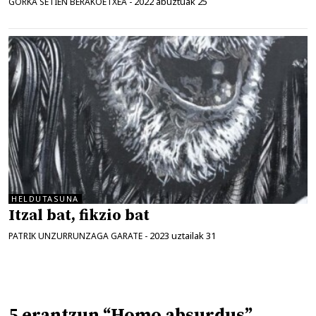
2022 abuztuak 25
GORKA SETIEN BERAKOETXEA
-
HELDUTASUNA
Itzal bat, fikzio bat
2023 uztailak 31
PATRIK UNZURRUNZAGA GARATE
-
5 erantzun “Homo absurdus”