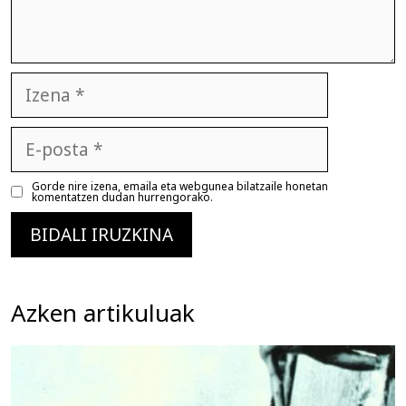
Izena
E-
posta
Gorde nire izena, emaila eta webgunea bilatzaile honetan
komentatzen dudan hurrengorako.
Azken artikuluak