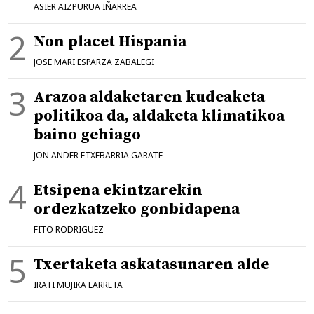
ASIER AIZPURUA IÑARREA
Non placet Hispania
JOSE MARI ESPARZA ZABALEGI
Arazoa aldaketaren kudeaketa
politikoa da, aldaketa klimatikoa
baino gehiago
JON ANDER ETXEBARRIA GARATE
Etsipena ekintzarekin
ordezkatzeko gonbidapena
FITO RODRIGUEZ
Txertaketa askatasunaren alde
IRATI MUJIKA LARRETA