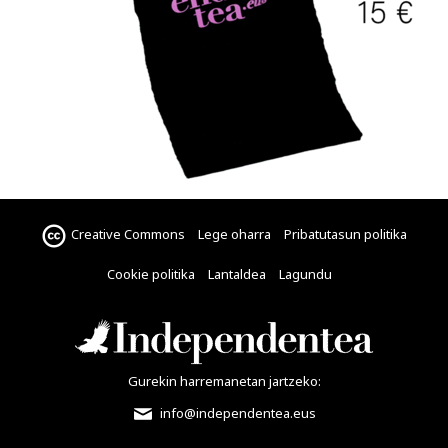
Creative Commons
Lege oharra
Pribatutasun politika
Cookie politika
Lantaldea
Lagundu
Gurekin harremanetan jartzeko:
info@independentea.eus