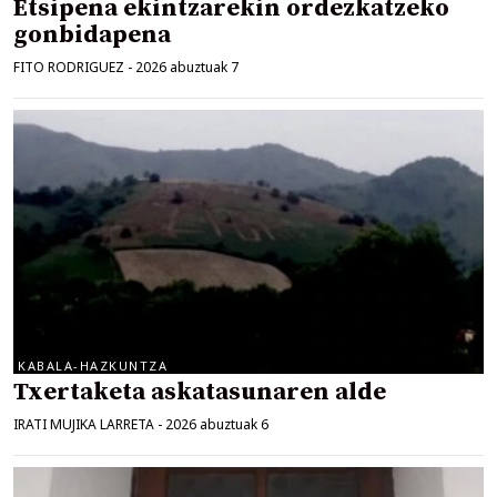
Etsipena ekintzarekin ordezkatzeko
gonbidapena
FITO RODRIGUEZ
-
2026 abuztuak 7
KABALA-HAZKUNTZA
Txertaketa askatasunaren alde
IRATI MUJIKA LARRETA
-
2026 abuztuak 6