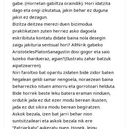
gabe. (Horretan gabiltza oraindik). Hori idatzita
dago eta ongi izkutatua, jakin behar ez duguna
jakin ez dezagun.
Bizitza deitzea merezi duen bizimodua
praktikatzen zuten herriez asko dagoela
eskribituta kontatu didate baina nola desegin
zaigu jakituria sentsual hori? ARNrik gabeko
AristotelesPlatonSanagustin dosi gogor eta saio
luzeko ihardueraz, agian?(Ilustratu zahar batzuk
aipatzearren).
Niri faroltxo bat oparitu zidaten bide zidor baten
hegalean geldi samar nengoela, noraezean baina
beharrezko nituen amorru eta gorrotoari helduta.
Bide horrek beste leku batera eraman ninduen,
ordutik jada ez dut ezer modu berean ikusten,
jada ez dut sikira modu berean begiratzen.
Askok bezala, izen bat jarri behar nion
suntsitzaileari eta askok bezala nik ere
“Patriarkatu” aukeratu nuen. Honek, leinu