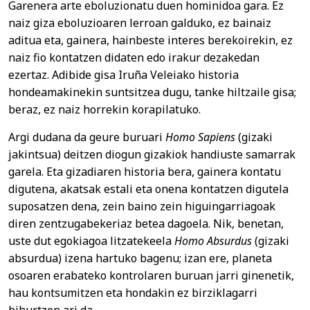
Garenera arte eboluzionatu duen hominidoa gara. Ez
naiz giza eboluzioaren lerroan galduko, ez bainaiz
aditua eta, gainera, hainbeste interes berekoirekin, ez
naiz fio kontatzen didaten edo irakur dezakedan
ezertaz. Adibide gisa Iruña Veleiako historia
hondeamakinekin suntsitzea dugu, tanke hiltzaile gisa;
beraz, ez naiz horrekin korapilatuko.
Argi dudana da geure buruari
Homo Sapiens
(gizaki
jakintsua) deitzen diogun gizakiok handiuste samarrak
garela. Eta gizadiaren historia bera, gainera kontatu
digutena, akatsak estali eta onena kontatzen digutela
suposatzen dena, zein baino zein higuingarriagoak
diren zentzugabekeriaz betea dagoela. Nik, benetan,
uste dut egokiagoa litzatekeela
Homo Absurdus
(gizaki
absurdua) izena hartuko bagenu; izan ere, planeta
osoaren erabateko kontrolaren buruan jarri ginenetik,
hau kontsumitzen eta hondakin ez birziklagarri
bihurtzen ari da.