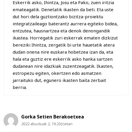
Eskerrik asko, Ihintza, Josu eta Pako, zuen iritzia
emateagatik. Denetatik ikasten da beti. Eta uste
dut hori dela guztiontzako bizitza-proiektu
integratzaileago baterantz aurrera egiteko bidea,
entzutea, hausnartzea eta denok denongandik
ikastea. Horregatik zuri eskerrak ematen dizkizut
bereziki Ihintza, zergatik bi urte hauetatik atera
dudan onena nire euskara hobetzea izan da, eta
hala eta guztiz ere eskerrik asko hanka sartzen
dudanean nire idazkiak zuzentzeagatik. Ikasten,
estropezu egiten, okertzen edo asmatzen
jarraituko dut, egunero ikasten baita zerbait
berria.
Gorka Setien Berakoetxea
2022 abuztuak 2, 19:23(r)etan