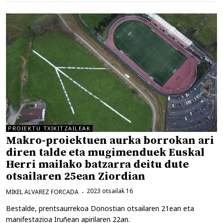
PROIEKTU TXIKITZAILEAK
Makro-proiektuen aurka borrokan ari
diren talde eta mugimenduek Euskal
Herri mailako batzarra deitu dute
otsailaren 25ean Ziordian
2023 otsailak 16
MIKEL ALVAREZ FORCADA
Bestalde, prentsaurrekoa Donostian otsailaren 21ean eta
manifestazioa Iruñean apirilaren 22an.