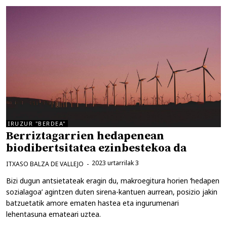
IRUZUR "BERDEA"
Berriztagarrien hedapenean
biodibertsitatea ezinbestekoa da
2023 urtarrilak 3
ITXASO BALZA DE VALLEJO
Bizi dugun antsietateak eragin du, makroegitura horien ‘hedapen
sozialagoa’ agintzen duten sirena-kantuen aurrean, posizio jakin
batzuetatik amore ematen hastea eta ingurumenari
lehentasuna emateari uztea.