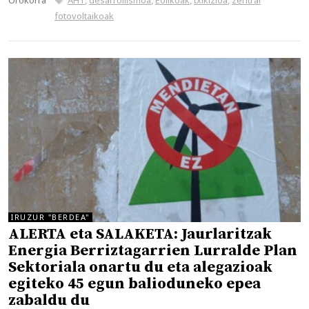
fotovoltaikoak
IRUZUR "BERDEA"
ALERTA eta SALAKETA: Jaurlaritzak
Energia Berriztagarrien Lurralde Plan
Sektoriala onartu du eta alegazioak
egiteko 45 egun balioduneko epea
zabaldu du