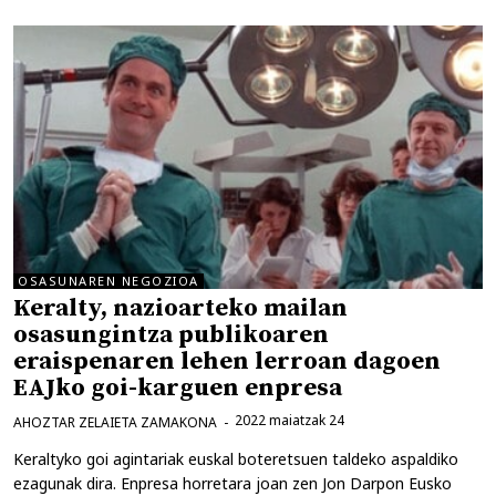
OSASUNAREN NEGOZIOA
Keralty, nazioarteko mailan
osasungintza publikoaren
eraispenaren lehen lerroan dagoen
EAJko goi-karguen enpresa
2022 maiatzak 24
AHOZTAR ZELAIETA ZAMAKONA
Keraltyko goi agintariak euskal boteretsuen taldeko aspaldiko
ezagunak dira. Enpresa horretara joan zen Jon Darpon Eusko