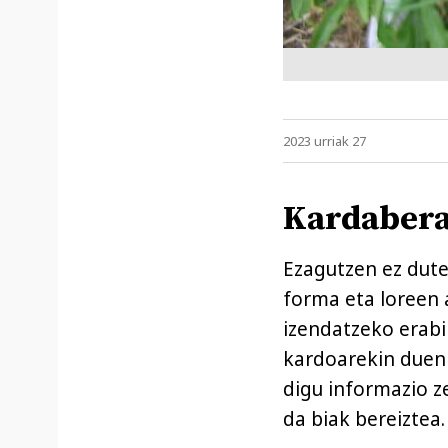
2023 urriak 27
Kardabera
Ezagutzen ez dute
forma eta loreen 
izendatzeko erabi
kardoarekin duen 
digu informazio ze
da biak bereiztea.