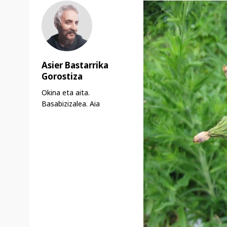
Asier Bastarrika
Gorostiza
Okina eta aita.
Basabizizalea. Aia