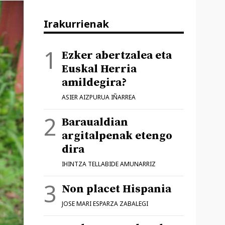
Irakurrienak
Ezker abertzalea eta
Euskal Herria
amildegira?
ASIER AIZPURUA IÑARREA
Baraualdian
argitalpenak etengo
dira
IHINTZA TELLABIDE AMUNARRIZ
Non placet Hispania
JOSE MARI ESPARZA ZABALEGI