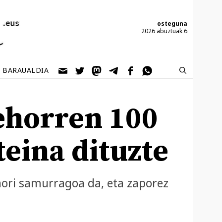
osteguna
2026 abuztuak 6
BARAUALDIA
ehorren 100
eina dituzte
 hori samurragoa da, eta zaporez