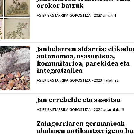
orokor batzuk
2023 urriak 1
ASIER BASTARRIKA GOROSTIZA
-
Janbelarren aldarria: elikadu
autonomoa, osasuntsua,
komunitarioa, parekidea eta
integratzailea
2023 irailak 22
ASIER BASTARRIKA GOROSTIZA
-
Jan errebelde eta sasoitsu
2024 urtarrilak 13
ASIER BASTARRIKA GOROSTIZA
-
Zaingorriaren germanioak
ahalmen antikantzerigeno ha