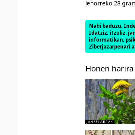
lehorreko 28 gra
Nahi baduzu, Ind
Idatziz, itzuliz, j
informatikan, psik
Ziberjazarpenari a
Honen harira
JANBELARRAK