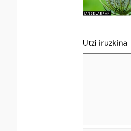
JANBELARRAK
Utzi iruzkina
Iruzkina