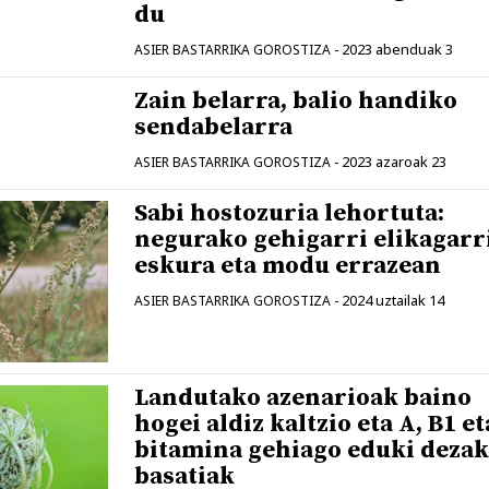
du
2023 abenduak 3
ASIER BASTARRIKA GOROSTIZA
-
Zain belarra, balio handiko
sendabelarra
2023 azaroak 23
ASIER BASTARRIKA GOROSTIZA
-
Sabi hostozuria lehortuta:
negurako gehigarri elikagarr
eskura eta modu errazean
2024 uztailak 14
ASIER BASTARRIKA GOROSTIZA
-
Landutako azenarioak baino
hogei aldiz kaltzio eta A, B1 et
bitamina gehiago eduki deza
basatiak