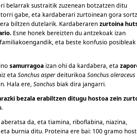
ori belarrak sustraitik zuzenean botzatzen ditu
torri gabe, eta kardaberari zurtoinean gora sort
bera biltzen dutelarik. Kardaberaren
zurtoina hut
ario.
Esne honek bereizten du antzekoak izan
familiakoengandik, eta beste konfusio posibleak
aino
samurragoa
izan ohi da kardabera, eta
zapor
iz eta
Sonchus asper
deiturikoa
Sonchus oleraceus
n. Hala ere,
Sonchus
biak dira jangarri.
razki bezala erabiltzen ditugu hostoa zein zurt
a.
aberatsa da, eta tiamina, riboflabina, niazina,
 eta burnia ditu. Proteina ere bai: 100 gramo hos