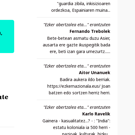
"guardia zibila, inkisizioaren
ordezkoa, Espainiaren muina...
"Ezker abertzalea eta..." erantzuten
Fernando Trebolek
,
Bete-betean asmatu duzu Asier,
ausarta ere gazte ikuspegitik bada
ere, beti izan gara umezurtz......
"Ezker abertzalea eta..." erantzuten
Aitor Unanuek
Badira aukera ildo berriak.
https://ezkernazionala.eus/ Joan
batzen edo sortzen herriz herri.
ute
"Ezker abertzalea eta..." erantzuten
Karlo Ravelik
Gainera - kasualitatez...? - : "India":
estatu koloniala ia 500 herri -
nazioak, kulturak, hizku...