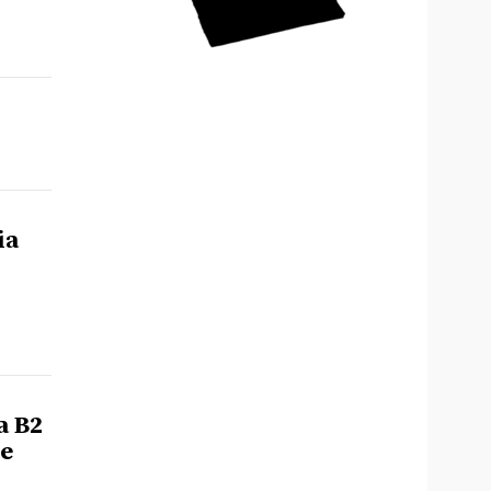
ia
a B2
ke