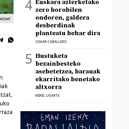
Euskara azterketako
zero borobilen
ondoren, galdera
xitixel
desberdinak
planteatu behar dira
OSKAR CABALLERO
Hustuketa
bezainbesteko
asebetetzea, barauak
n
ekarritako benetako
iak
altxorra
tzat,
MIKEL UGARTE
duko
rraza