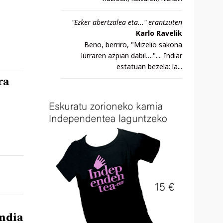
"Ezker abertzalea eta..." erantzuten
Karlo Ravelik
Beno, berriro, "Mizelio sakona
lurraren azpian dabil….".... Indiar
estatuan bezela: la...
ra
ndia