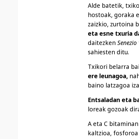
Alde batetik, txik
hostoak, goraka e
zaizkio, zurtoina 
eta esne txuria d
daitezken
Senezio
sahiesten ditu.
Txikori belarra b
ere leunagoa,
nah
baino latzagoa iza
Entsaladan eta ba
loreak gozoak dir
A eta C bitaminan 
kaltzioa, fosforoa