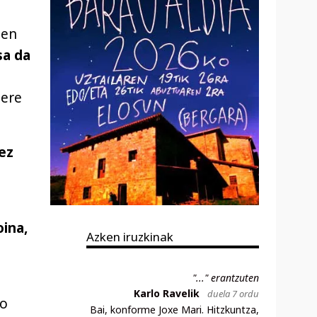
zen
sa da
 ere
ez
oina,
Azken iruzkinak
"..." erantzuten
Karlo Ravelik
duela 7 ordu
to
Bai, konforme Joxe Mari. Hitzkuntza,