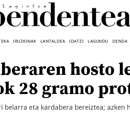
TEKA
IRUZKINAK
LANTALDEA
IDATZI
LAGUNDU
DENDA
beraren hosto l
k 28 gramo prot
ri belarra eta kardabera bereiztea; azken