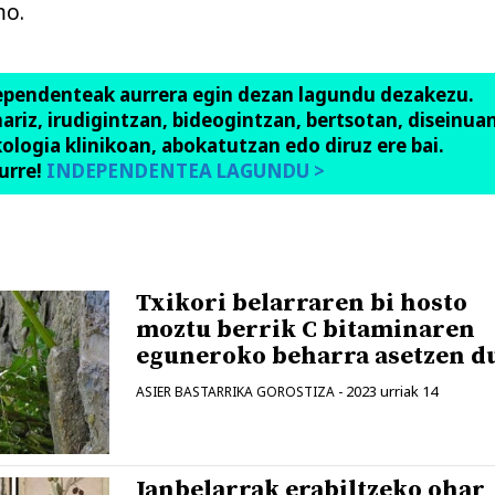
mo.
ependenteak aurrera egin dezan lagundu dezakezu.
anariz, irudigintzan, bideogintzan, bertsotan, diseinuan
ologia klinikoan, abokatutzan edo diruz ere bai.
urre!
INDEPENDENTEA LAGUNDU >
Txikori belarraren bi hosto
moztu berrik C bitaminaren
eguneroko beharra asetzen d
2023 urriak 14
ASIER BASTARRIKA GOROSTIZA
-
Janbelarrak erabiltzeko ohar