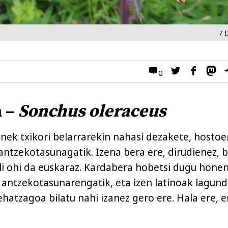
/ I
0
 –
Sonchus oleraceus
nek txikori belarrarekin nahasi dezakete, hostoe
antzekotasunagatik. Izena bera ere, dirudienez, b
li ohi da euskaraz. Kardabera hobetsi dugu honen
antzekotasunarengatik, eta izen latinoak lagun
hatzagoa bilatu nahi izanez gero ere. Hala ere, e