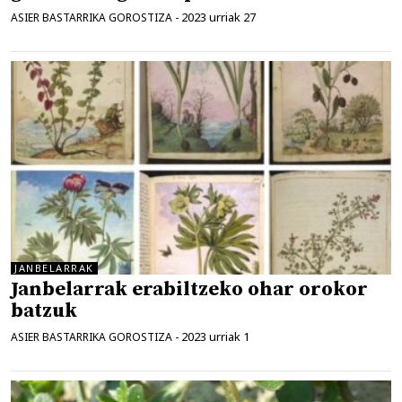
2023 urriak 27
ASIER BASTARRIKA GOROSTIZA
-
JANBELARRAK
Janbelarrak erabiltzeko ohar orokor
batzuk
2023 urriak 1
ASIER BASTARRIKA GOROSTIZA
-