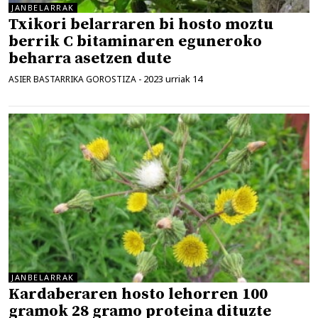
JANBELARRAK
Txikori belarraren bi hosto moztu
berrik C bitaminaren eguneroko
beharra asetzen dute
2023 urriak 14
ASIER BASTARRIKA GOROSTIZA
-
JANBELARRAK
Kardaberaren hosto lehorren 100
gramok 28 gramo proteina dituzte