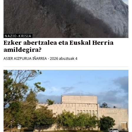
NAZIO-KRISIA
Ezker abertzalea eta Euskal Herria
amildegira?
ASIER AIZPURUA IÑARREA
-
2026 abuztuak 4