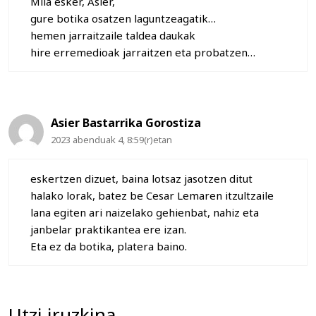
Mila esker, Asier,
gure botika osatzen laguntzeagatik…
hemen jarraitzaile taldea daukak
hire erremedioak jarraitzen eta probatzen…
Asier Bastarrika Gorostiza
2023 abenduak 4, 8:59(r)etan
eskertzen dizuet, baina lotsaz jasotzen ditut
halako lorak, batez be Cesar Lemaren itzultzaile
lana egiten ari naizelako gehienbat, nahiz eta
janbelar praktikantea ere izan.
Eta ez da botika, platera baino.
Utzi iruzkina