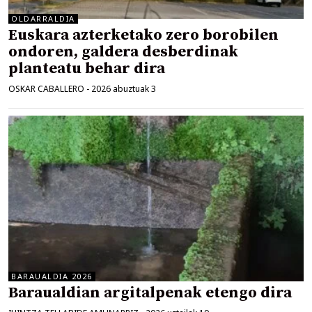
OLDARRALDIA
Euskara azterketako zero borobilen
ondoren, galdera desberdinak
planteatu behar dira
OSKAR CABALLERO
-
2026 abuztuak 3
BARAUALDIA 2026
Baraualdian argitalpenak etengo dira