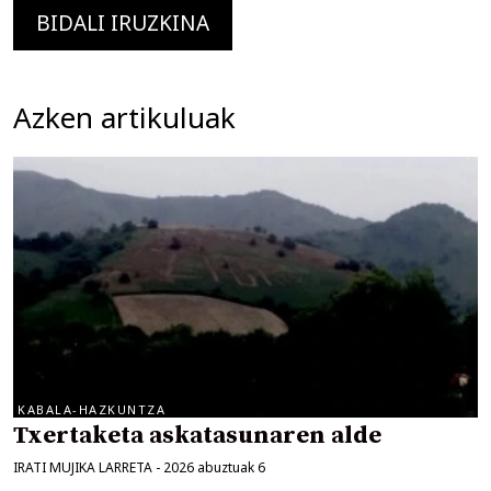
Azken artikuluak
KABALA-HAZKUNTZA
Txertaketa askatasunaren alde
IRATI MUJIKA LARRETA
-
2026 abuztuak 6