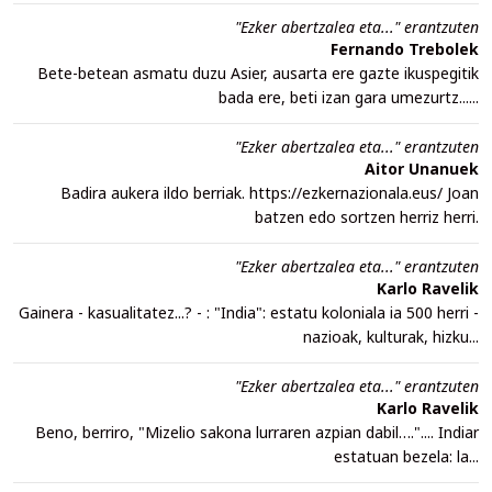
"Ezker abertzalea eta..." erantzuten
Fernando Trebolek
Bete-betean asmatu duzu Asier, ausarta ere gazte ikuspegitik
bada ere, beti izan gara umezurtz......
"Ezker abertzalea eta..." erantzuten
Aitor Unanuek
Badira aukera ildo berriak. https://ezkernazionala.eus/ Joan
batzen edo sortzen herriz herri.
"Ezker abertzalea eta..." erantzuten
Karlo Ravelik
Gainera - kasualitatez...? - : "India": estatu koloniala ia 500 herri -
nazioak, kulturak, hizku...
"Ezker abertzalea eta..." erantzuten
Karlo Ravelik
Beno, berriro, "Mizelio sakona lurraren azpian dabil….".... Indiar
estatuan bezela: la...