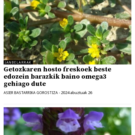
JANBELARRAK
Getozkaren hosto freskoek beste
edozein barazkik baino omega3
gehiago dute
2024 abuztuak 26
ASIER BASTARRIKA GOROSTIZA
-