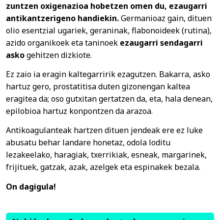
zuntzen oxigenazioa hobetzen omen du, ezaugarri
antikantzerigeno handiekin.
Germanioaz gain, dituen
olio esentzial ugariek, geraninak, flabonoideek (rutina),
azido organikoek eta taninoek
ezaugarri sendagarri
asko
gehitzen dizkiote.
Ez zaio ia eragin kaltegarririk ezagutzen. Bakarra, asko
hartuz gero, prostatitisa duten gizonengan kaltea
eragitea da; oso gutxitan gertatzen da, eta, hala denean,
epilobioa hartuz konpontzen da arazoa.
Antikoagulanteak hartzen dituen jendeak ere ez luke
abusatu behar landare honetaz, odola loditu
lezakeelako, haragiak, txerrikiak, esneak, margarinek,
frijituek, gatzak, azak, azelgek eta espinakek bezala.
On dagigula!