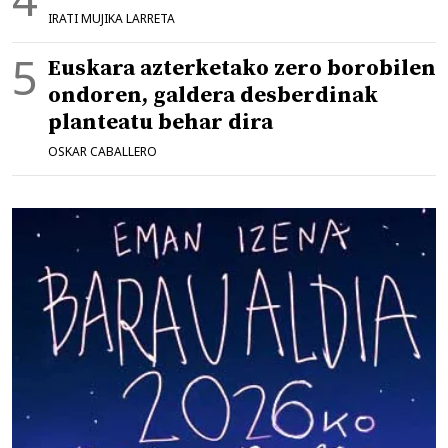
IRATI MUJIKA LARRETA
Euskara azterketako zero borobilen
ondoren, galdera desberdinak
planteatu behar dira
OSKAR CABALLERO