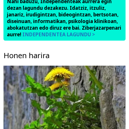
Nahi baduzu, Independenteak aurrera egin
dezan lagundu dezakezu. Idatziz, itzuliz,
janariz, irudigintzan, bideogintzan, bertsotan,
diseinuan, informatikan, psikologia klinikoan,
abokatutzan edo diruz ere bai. Ziberjazarpenari
aurre!
INDEPENDENTEA LAGUNDU >
Honen harira