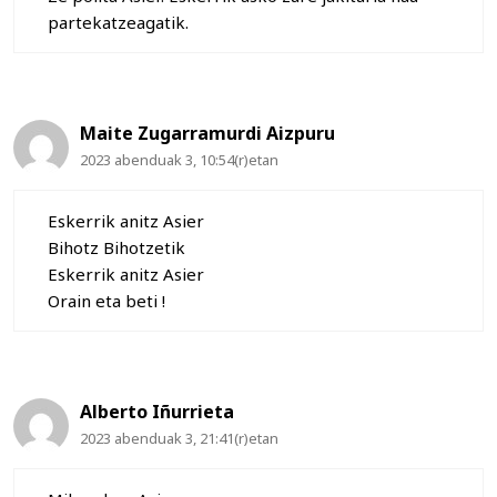
partekatzeagatik.
Maite Zugarramurdi Aizpuru
2023 abenduak 3, 10:54(r)etan
Eskerrik anitz Asier
Bihotz Bihotzetik
Eskerrik anitz Asier
Orain eta beti !
Alberto Iñurrieta
2023 abenduak 3, 21:41(r)etan