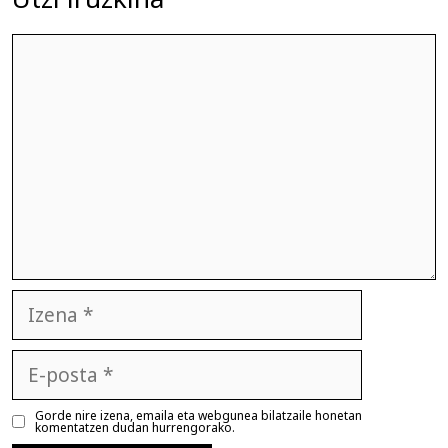
Iruzkina
Izena
E-
posta
Gorde nire izena, emaila eta webgunea bilatzaile honetan
komentatzen dudan hurrengorako.