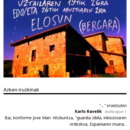
Azken iruzkinak
"..." erantzuten
Karlo Ravelik
duela egun 1
Bai, konforme Joxe Mari. Hitzkuntza, "guardia zibila, inkisizioaren
ordezkoa, Espainiaren muina...