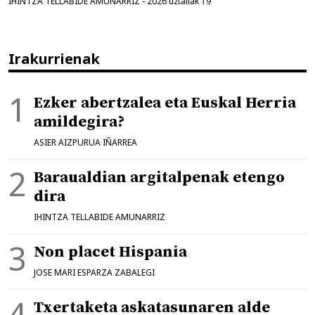
IHINTZA TELLABIDE AMUNARRIZ
-
2026 uztailak 19
Irakurrienak
Ezker abertzalea eta Euskal Herria
amildegira?
ASIER AIZPURUA IÑARREA
Baraualdian argitalpenak etengo
dira
IHINTZA TELLABIDE AMUNARRIZ
Non placet Hispania
JOSE MARI ESPARZA ZABALEGI
Txertaketa askatasunaren alde