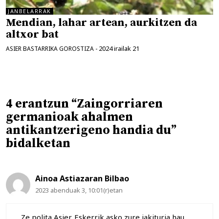
JANBELARRAK
Mendian, lahar artean, aurkitzen da
altxor bat
2024 irailak 21
ASIER BASTARRIKA GOROSTIZA
-
4 erantzun “Zaingorriaren
germanioak ahalmen
antikantzerigeno handia du”
bidalketan
Ainoa Astiazaran Bilbao
2023 abenduak 3, 10:01(r)etan
Ze polita Asier. Eskerrik asko zure jakituria hau