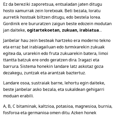
Ez da bereziki zaporetsua, entsaladan jaten ditugu
hosto xamurrak zein loretxoak. Beti bezala, loratu
aurretik hostoak biltzen ditugu, edo bestela lorea.
Gordinik ere bururatzen zaigun beste edozein modutan
jan daiteke,
ogitartekoetan, zukuan, irabiatua
…
Janbelar hau zein besteak hartzeko era moderno tekno
eta erraz bat irabiagailuan edo
turmix
arekin zukuak
egitea da, urarekin edo fruta zukuarekin batera, limoi
ttantta batzuk ere ondo geratzen dira. Iragazi eta
barrura. Sistema honekin landare latz askotaz goza
dezakegu, zuntzak eta arantzak baztertuz.
Landare osoa, sustraiak barne, lehortu egin daiteke,
beste janbelar asko bezala, eta sukaldean gehigarri
moduan erabili.
A, B, C bitaminak, kaltzioa, potasioa, magnesioa, burnia,
fosforoa eta germanioa omen ditu. Azken honek