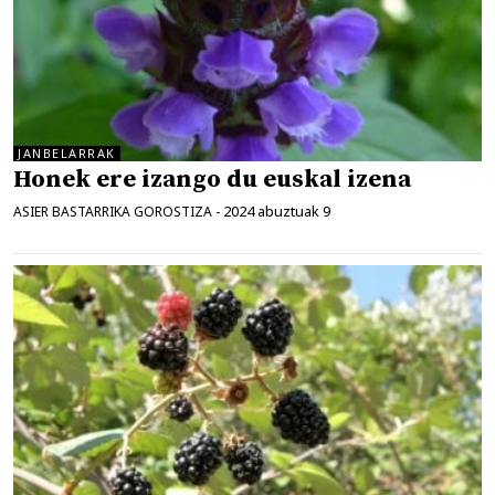
JANBELARRAK
Honek ere izango du euskal izena
2024 abuztuak 9
ASIER BASTARRIKA GOROSTIZA
-