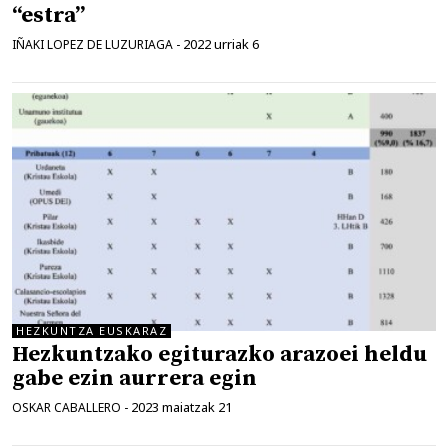
“estra”
2022 urriak 6
IÑAKI LOPEZ DE LUZURIAGA
-
HEZKUNTZA EUSKARAZ
Hezkuntzako egiturazko arazoei heldu
gabe ezin aurrera egin
2023 maiatzak 21
OSKAR CABALLERO
-