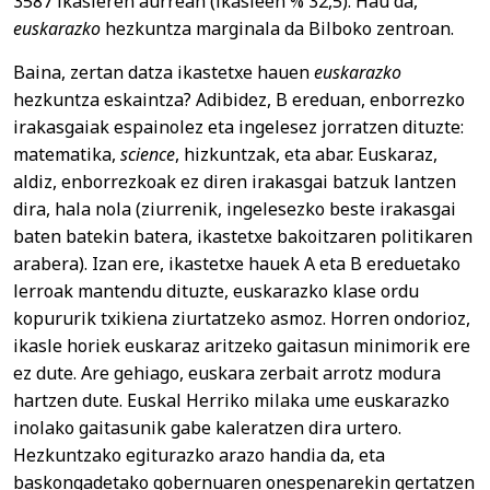
3587 ikasleren aurrean (ikasleen % 32,5). Hau da,
euskarazko
hezkuntza marginala da Bilboko zentroan.
Baina, zertan datza ikastetxe hauen
euskarazko
hezkuntza eskaintza? Adibidez, B ereduan, enborrezko
irakasgaiak espainolez eta ingelesez jorratzen dituzte:
matematika,
science
, hizkuntzak, eta abar. Euskaraz,
aldiz, enborrezkoak ez diren irakasgai batzuk lantzen
dira, hala nola (ziurrenik, ingelesezko beste irakasgai
baten batekin batera, ikastetxe bakoitzaren politikaren
arabera). Izan ere, ikastetxe hauek A eta B ereduetako
lerroak mantendu dituzte, euskarazko klase ordu
kopururik txikiena ziurtatzeko asmoz. Horren ondorioz,
ikasle horiek euskaraz aritzeko gaitasun minimorik ere
ez dute. Are gehiago, euskara zerbait arrotz modura
hartzen dute. Euskal Herriko milaka ume euskarazko
inolako gaitasunik gabe kaleratzen dira urtero.
Hezkuntzako egiturazko arazo handia da, eta
baskongadetako gobernuaren onespenarekin gertatzen