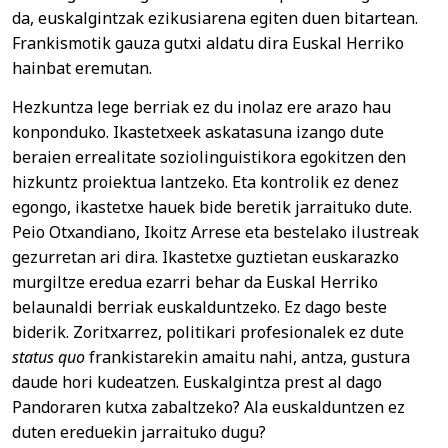
da, euskalgintzak ezikusiarena egiten duen bitartean.
Frankismotik gauza gutxi aldatu dira Euskal Herriko
hainbat eremutan.
Hezkuntza lege berriak ez du inolaz ere arazo hau
konponduko. Ikastetxeek askatasuna izango dute
beraien errealitate soziolinguistikora egokitzen den
hizkuntz proiektua lantzeko. Eta kontrolik ez denez
egongo, ikastetxe hauek bide beretik jarraituko dute.
Peio Otxandiano, Ikoitz Arrese eta bestelako ilustreak
gezurretan ari dira. Ikastetxe guztietan euskarazko
murgiltze eredua ezarri behar da Euskal Herriko
belaunaldi berriak euskalduntzeko. Ez dago beste
biderik. Zoritxarrez, politikari profesionalek ez dute
status quo
frankistarekin amaitu nahi, antza, gustura
daude hori kudeatzen. Euskalgintza prest al dago
Pandoraren kutxa zabaltzeko? Ala euskalduntzen ez
duten ereduekin jarraituko dugu?