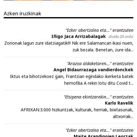
Azken iruzkinak
"Ezker abertzalea eta..." erantzuten
Iñigo Jaca Arrizabalagak
duela 20 ordu
Zorionak lagun zure idatziagatik!!! Nik ere Salamancan ikasi nuen,
zuk bezala. Benetan, zure ida...
"Arazoa aldaketaren..." erantzuten
Angel Bidaurrazaga vandierdonckek
Iktus eta bihotzekoez gain, Frantzian egindako ikerketa batek
hemofilia A rekin lotu ditu Covid t...
"Etsipena ekintzarekin..." erantzuten
Karlo Ravelik
AFRIKAN:3.000 hizkuntzak, kulturak, herriak, bixitasunak,
altxorrak...
"Ezker abertzalea eta..." erantzuten
Maite Arandigoien Leorzak