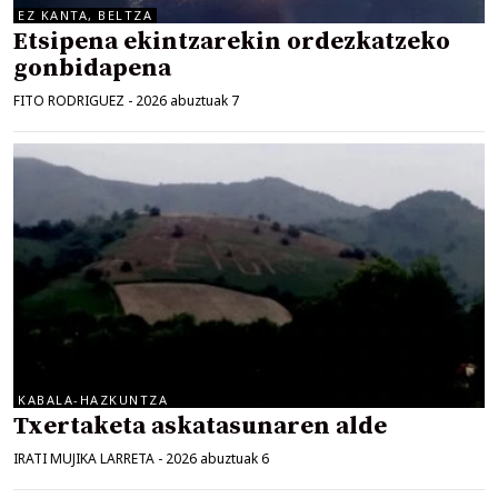
EZ KANTA, BELTZA
Etsipena ekintzarekin ordezkatzeko
gonbidapena
FITO RODRIGUEZ
-
2026 abuztuak 7
KABALA-HAZKUNTZA
Txertaketa askatasunaren alde
IRATI MUJIKA LARRETA
-
2026 abuztuak 6