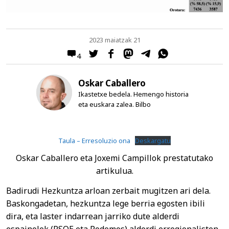
2023 maiatzak 21
4
Oskar Caballero
Ikastetxe bedela. Hemengo historia
eta euskara zalea. Bilbo
Taula – Erresoluzio ona
Deskargatu
Oskar Caballero eta Joxemi Campillok prestatutako
artikulua.
Badirudi Hezkuntza arloan zerbait mugitzen ari dela.
Baskongadetan, hezkuntza lege berria egosten ibili
dira, eta laster indarrean jarriko dute alderdi