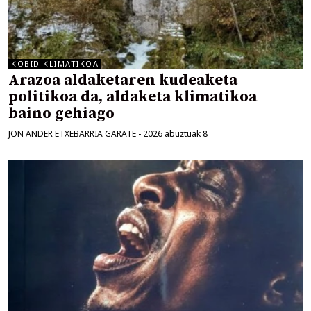
KOBID KLIMATIKOA
Arazoa aldaketaren kudeaketa
politikoa da, aldaketa klimatikoa
baino gehiago
JON ANDER ETXEBARRIA GARATE
-
2026 abuztuak 8