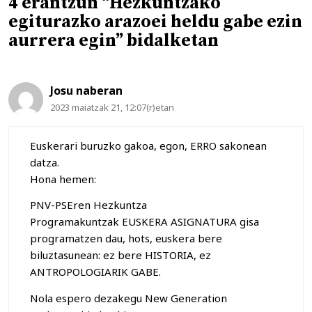
4 erantzun “Hezkuntzako
egiturazko arazoei heldu gabe ezin
aurrera egin” bidalketan
Josu naberan
2023 maiatzak 21, 12:07(r)etan
Euskerari buruzko gakoa, egon, ERRO sakonean
datza.
Hona hemen:
PNV-PSEren Hezkuntza
Programakuntzak EUSKERA ASIGNATURA gisa
programatzen dau, hots, euskera bere
biluztasunean: ez bere HISTORIA, ez
ANTROPOLOGIARIK GABE.
Nola espero dezakegu New Generation