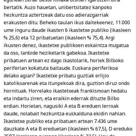
bertatik. Auzo hauetan, unibertsitatez kanpoko
hezkuntza aztertzeak datu oso adierazgarriak
erakusten ditu. Beheko taulan ikus daitekeenez, 11.000
ume inguru daude ikasten 6 ikastetxe publiko (ikasleen
% 25,6) eta 12 pribatuetan (ikasleen % 75,4). Argi
ikusten denez, ikastetxe publikoen eskaintza mugatua
da oso, lanbide heziketarik gabekoa. Ikastetxe
pribatuen artean ez dago ikastolarik, horiek Bilboko
periferian kokatuta baitaude. Euskara periferikoa
delako agian? Ikastetxe pribatu guztiak erlijio
katolikoarenak eta itunpekoak dira, guztion diruz ondo
hornituak. Horrelako ikastetxeak frankismoan hedatu
eta indartu ziren, eta eraikin ederrak dituzte Bilbo
erdian. Horietan, nagusiki A eta B ereduen lerroak
daude, nolabait hezkuntza euskalduna ekidin nahian.
Ikastetxe publiko eta pribatuen artean 7.436 ume
dauzkate A eta B ereduetan (ikasleen % 67,5), D ereduko