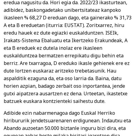
eredua nagusitu da. Hori egia da. 2022/23 ikasturtean,
adibidez, baskongadetako unibertsitateaz kanpoko
ikasleen % 68,27 D ereduan dago, eta gainerako % 31,73
A eta B ereduetan (iturria: EUSTAT). Zoritxarrez, hiru
eredu hauek ez dute egiazki euskalduntzen. ISEIk,
Irakats-Sistema Ebaluatu eta Ikertzeko Erakundeak, A
eta B ereduek ez dutela inolaz ere ikasleen
euskalduntzea bermatzen errepikatu digu behin eta
berriz. Are txarragoa, D ereduko ikasle gehienek ere ez
dute lortzen euskaraz aritzeko trebetasunik. Hau
aspalditik ezaguna da, eta oso larria da. Baina, datu
horien azpian, badago zerbait oso inportantea, jende
gutxi aipatzera ausartzen ez dena. Urteetan, ikastetxe
batzuek euskara kontzienteki saihestu dute.
Adibide ezin nabarmenagoa dago Euskal Herriko
hiribururik jendetsuarenaren erdigunean. Indautxu eta
Abando auzoetan 50.000 biztanle inguru bizi dira, eta
egunean zehar beste milaka bisitari igarotzen dira