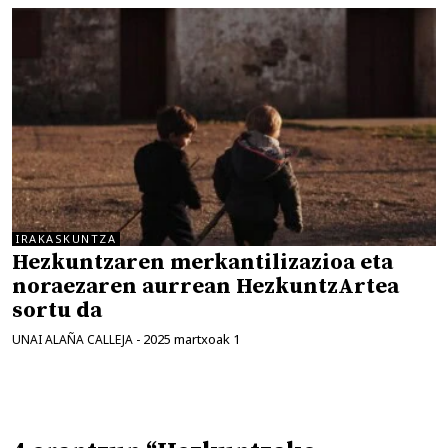
IRAKASKUNTZA
Hezkuntzaren merkantilizazioa eta
noraezaren aurrean HezkuntzArtea
sortu da
2025 martxoak 1
UNAI ALAÑA CALLEJA
-