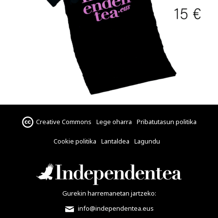
Creative Commons
Lege oharra
Pribatutasun politika
Cookie politika
Lantaldea
Lagundu
Gurekin harremanetan jartzeko:
info@independentea.eus