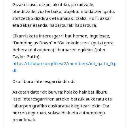
Gizaki lauso, otzan, akritiko, jarraitzaile,
obeditzaile, zuzterbako, objektu moldatzen gaitu,
sortzezko dizdirak eta ahalak itzaliz. Hori, azkar
eta zakar esanda, ñabardurak ñabardura.
Elkarrizketa interesgarri bat hemen, ingelesez,
“Dumbing us Down” = “Gu kokolotzen” (gutxi gora
beherako itzulpena) liburuaren egileari (John
Taylor Gatto):
https://ttfuture.org/files/2/members/int_gatto_0.p
df
.
Oso liburu interesgarria dirudi.
Askotan datorkit burura: holako hainbat liburu
itzel interesgarriren arteko batzuk aukeratu eta
laburpen grafiko euskaratuak egiteari ekin. Eta
horren inguruan, solasaldiak eta autoenplegu
proiektuak.