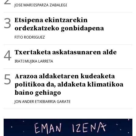
JOSE MARI ESPARZA ZABALEGI
Etsipena ekintzarekin
ordezkatzeko gonbidapena
FITO RODRIGUEZ
Txertaketa askatasunaren alde
IRATI MUJIKA LARRETA
Arazoa aldaketaren kudeaketa
politikoa da, aldaketa klimatikoa
baino gehiago
JON ANDER ETXEBARRIA GARATE