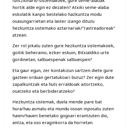
funtzionario-sistemakoek, gure seme-alabak
hortik alde egin ez dezaten? Atxiki seme-alaba
eskolatik kanpo bestelako hazkuntza modu
osasungarrietan eta laster izango dituzu
hezkuntza sistemako aztarnariak/”rastreadoreak”
atzean.
Zer rol jokatu zuten gure hezkuntza sistemakoek,
goitik beheraino, ezker eskuin, Bitxialdiko urte
gordinetan, salbuespenak salbuespen?
Eta gaur egun, zer kontakizun sartzen diete gure
gazteei orduan gertatukoari buruz? Zer egin dute
zapalkuntzak eta huts erraldoiak aitortzeko,
osatzeko eta berbideratzeko?
Hezkuntza sistemak, duela mende pare bat
hura/hau asmatu eta mundu osoan inposatu zuten
haien/hauen benetako gogoari erantzuten dio,
antza, eta oso eraginkorra da horretan.