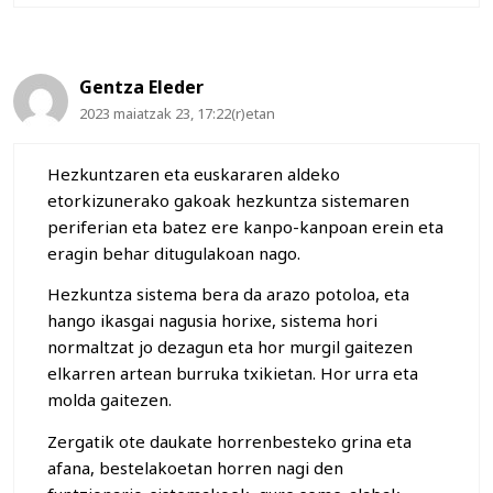
Gentza Eleder
2023 maiatzak 23, 17:22(r)etan
Hezkuntzaren eta euskararen aldeko
etorkizunerako gakoak hezkuntza sistemaren
periferian eta batez ere kanpo-kanpoan erein eta
eragin behar ditugulakoan nago.
Hezkuntza sistema bera da arazo potoloa, eta
hango ikasgai nagusia horixe, sistema hori
normaltzat jo dezagun eta hor murgil gaitezen
elkarren artean burruka txikietan. Hor urra eta
molda gaitezen.
Zergatik ote daukate horrenbesteko grina eta
afana, bestelakoetan horren nagi den