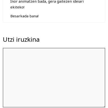
Inor animatzen bada, gera gaitezen ideiari
ekiteko!
Besarkada bana!
Utzi iruzkina
Iruzkina