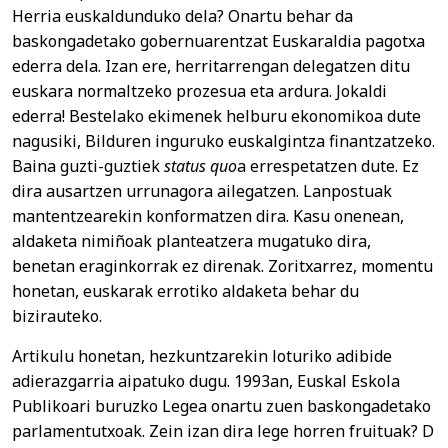
Herria euskaldunduko dela? Onartu behar da
baskongadetako gobernuarentzat Euskaraldia pagotxa
ederra dela. Izan ere, herritarrengan delegatzen ditu
euskara normaltzeko prozesua eta ardura. Jokaldi
ederra! Bestelako ekimenek helburu ekonomikoa dute
nagusiki, Bilduren inguruko euskalgintza finantzatzeko.
Baina guzti-guztiek
status quo
a errespetatzen dute. Ez
dira ausartzen urrunagora ailegatzen. Lanpostuak
mantentzearekin konformatzen dira. Kasu onenean,
aldaketa nimiñoak planteatzera mugatuko dira,
benetan eraginkorrak ez direnak. Zoritxarrez, momentu
honetan, euskarak errotiko aldaketa behar du
bizirauteko.
Artikulu honetan, hezkuntzarekin loturiko adibide
adierazgarria aipatuko dugu. 1993an, Euskal Eskola
Publikoari buruzko Legea onartu zuen baskongadetako
parlamentutxoak. Zein izan dira lege horren fruituak? D