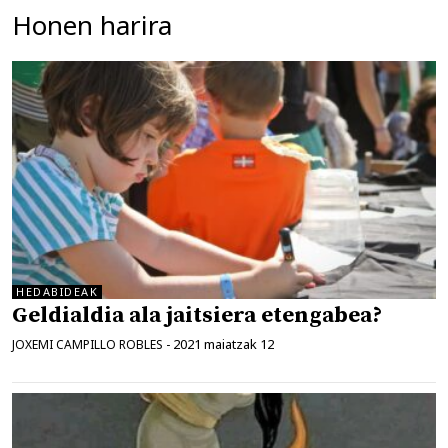
Honen harira
HEDABIDEAK
Geldialdia ala jaitsiera etengabea?
2021 maiatzak 12
JOXEMI CAMPILLO ROBLES
-