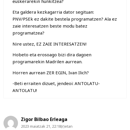
euskerarekin hunkitzea?
Eta galdera kezkagarria dator segituan:
PNV/PSEk ez dakite bestela programatzen? Ala ez
zaie interesatzen beste modu batez
programatzea?
Nire ustez, EZ ZAIE INTERESATZEN!
Hobeto eta erosoago bizi dira dagoen
programarekin Madrilen aurrean.
Horren aurrean ZER EGIN, Ivan Ilich?
-Beti erraiten dizuet, jendeoi: ANTOLATU-
ANTOLATU!
Zigor Bilbao Erleaga
2023 maiatzak 21, 22:18(r)etan