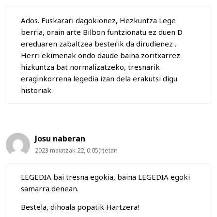
Ados. Euskarari dagokionez, Hezkuntza Lege
berria, orain arte Bilbon funtzionatu ez duen D
ereduaren zabaltzea besterik da dirudienez .
Herri ekimenak ondo daude baina zoritxarrez
hizkuntza bat normalizatzeko, tresnarik
eraginkorrena legedia izan dela erakutsi digu
historiak.
Josu naberan
2023 maiatzak 22, 0:05(r)etan
LEGEDIA bai tresna egokia, baina LEGEDIA egoki
samarra denean.
Bestela, dihoala popatik Hartzera!