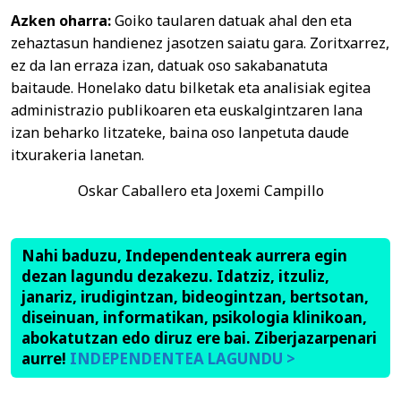
Azken oharra:
Goiko taularen datuak ahal den eta
zehaztasun handienez jasotzen saiatu gara. Zoritxarrez,
ez da lan erraza izan, datuak oso sakabanatuta
baitaude. Honelako datu bilketak eta analisiak egitea
administrazio publikoaren eta euskalgintzaren lana
izan beharko litzateke, baina oso lanpetuta daude
itxurakeria lanetan.
Oskar Caballero eta Joxemi Campillo
Nahi baduzu, Independenteak aurrera egin
dezan lagundu dezakezu. Idatziz, itzuliz,
janariz, irudigintzan, bideogintzan, bertsotan,
diseinuan, informatikan, psikologia klinikoan,
abokatutzan edo diruz ere bai. Ziberjazarpenari
aurre!
INDEPENDENTEA LAGUNDU >