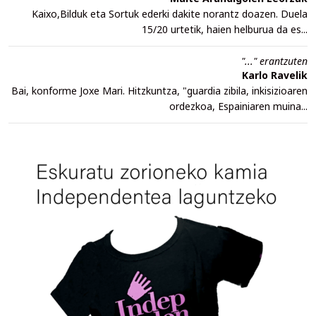
Kaixo,Bilduk eta Sortuk ederki dakite norantz doazen. Duela
15/20 urtetik, haien helburua da es...
"..." erantzuten
Karlo Ravelik
Bai, konforme Joxe Mari. Hitzkuntza, "guardia zibila, inkisizioaren
ordezkoa, Espainiaren muina...