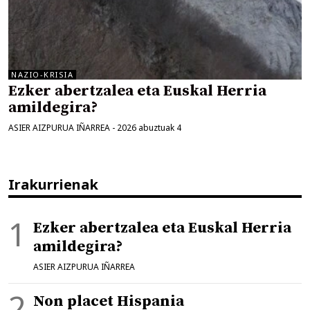
NAZIO-KRISIA
Ezker abertzalea eta Euskal Herria
amildegira?
ASIER AIZPURUA IÑARREA
-
2026 abuztuak 4
Irakurrienak
Ezker abertzalea eta Euskal Herria
amildegira?
ASIER AIZPURUA IÑARREA
Non placet Hispania