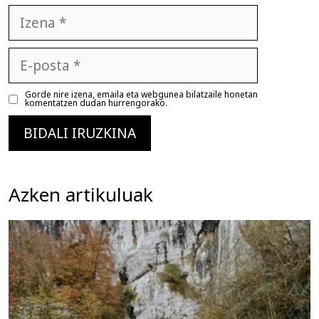
Izena
E-
posta
Gorde nire izena, emaila eta webgunea bilatzaile honetan
komentatzen dudan hurrengorako.
Azken artikuluak