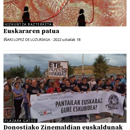
HIZKUNTZA BAZTERKETA
Euskararen patua
2022 uztailak 18
IÑAKI LOPEZ DE LUZURIAGA
-
PLAZARA GATOZ
Donostiako Zinemaldian euskaldunak