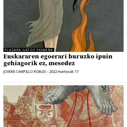
PLAZARA GATOZ EKIMENA
Euskararen egoerari buruzko ipuin
gehiagorik ez, mesedez
2022 martxoak 17
JOXEMI CAMPILLO ROBLES
-