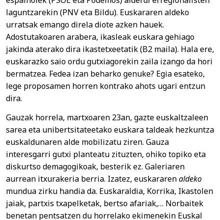
espainolek (PSOE eta Podemos) alderdi erregionalisten
laguntzarekin (PNV eta Bildu). Euskararen aldeko
urratsak emango direla diote azken hauek.
Adostutakoaren arabera, ikasleak euskara gehiago
jakinda aterako dira ikastetxeetatik (B2 maila). Hala ere,
euskarazko saio ordu gutxiagorekin zaila izango da hori
bermatzea. Fedea izan beharko genuke? Egia esateko,
lege proposamen horren kontrako ahots ugari entzun
dira.
Gauzak horrela, martxoaren 23an, gazte euskaltzaleen
sarea eta unibertsitateetako euskara taldeak hezkuntza
euskaldunaren alde mobilizatu ziren. Gauza
interesgarri gutxi planteatu zituzten, ohiko topiko eta
diskurtso demagogikoak, besterik ez. Galeriaren
aurrean itxurakeria berria. Izatez, euskararen
aldeko
mundua zirku handia da. Euskaraldia, Korrika, Ikastolen
jaiak, partxis txapelketak, bertso afariak,… Norbaitek
benetan pentsatzen du horrelako ekimenekin Euskal