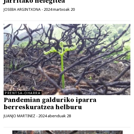
jarritako helegitea
2024 martxoak 20
JOSEBA ARGINTXONA
-
PRENTSA-OHARRA
Pandemian galduriko iparra
berreskuratzea helburu
2024 abenduak 28
JUANJO MARTINEZ
-