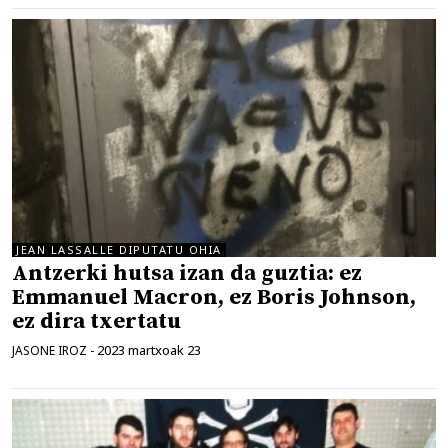
JEAN LASSALLE DIPUTATU OHIA
Antzerki hutsa izan da guztia: ez
Emmanuel Macron, ez Boris Johnson,
ez dira txertatu
2023 martxoak 23
JASONE IROZ
-