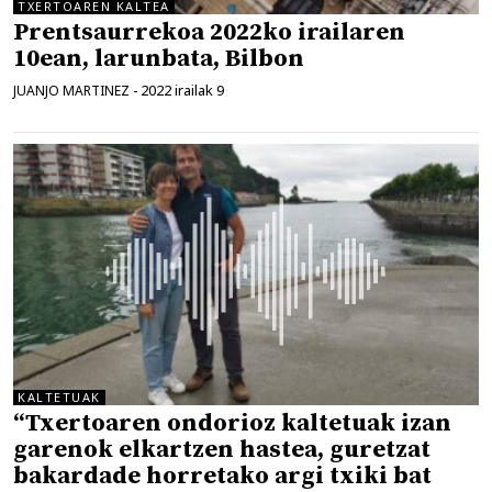
TXERTOAREN KALTEA
Prentsaurrekoa 2022ko irailaren
10ean, larunbata, Bilbon
2022 irailak 9
JUANJO MARTINEZ
-
KALTETUAK
“Txertoaren ondorioz kaltetuak izan
garenok elkartzen hastea, guretzat
bakardade horretako argi txiki bat