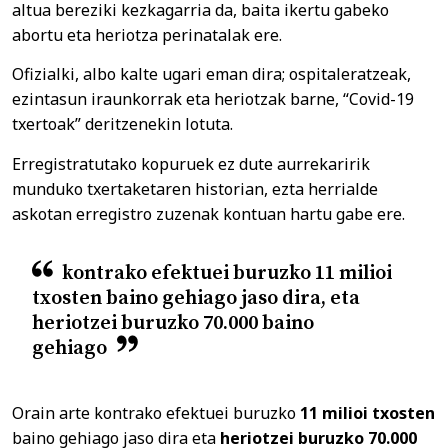
altua bereziki kezkagarria da, baita ikertu gabeko
abortu eta heriotza perinatalak ere.
Ofizialki, albo kalte ugari eman dira; ospitaleratzeak,
ezintasun iraunkorrak eta heriotzak barne, “Covid-19
txertoak” deritzenekin lotuta.
Erregistratutako kopuruek ez dute aurrekaririk
munduko txertaketaren historian, ezta herrialde
askotan erregistro zuzenak kontuan hartu gabe ere.
kontrako efektuei buruzko 11 milioi
txosten baino gehiago jaso dira, eta
heriotzei buruzko 70.000 baino
gehiago
Orain arte kontrako efektuei buruzko
11 milioi txosten
baino gehiago jaso dira eta
heriotzei buruzko 70.000