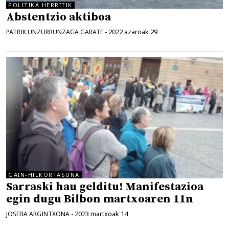
POLITIKA HERRITIK
Abstentzio aktiboa
2022 azaroak 29
PATRIK UNZURRUNZAGA GARATE
-
GAIN-HILKORTASUNA
Sarraski hau gelditu! Manifestazioa
egin dugu Bilbon martxoaren 11n
2023 martxoak 14
JOSEBA ARGINTXONA
-