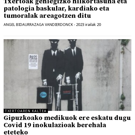
Txertoak gehiegizko hilkortasuna eta
patologia baskular, kardiako eta
tumoralak areagotzen ditu
2023 irailak 20
ANGEL BIDAURRAZAGA VANDIERDONCK
-
TXERTOAREN KALTEA
Gipuzkoako medikuok ere eskatu dugu
Covid 19 inokulazioak berehala
eteteko