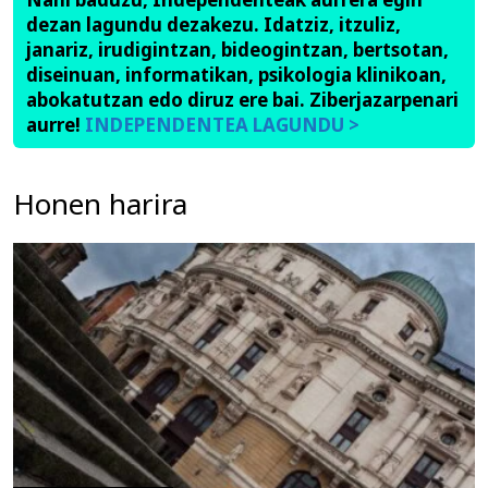
dezan lagundu dezakezu. Idatziz, itzuliz,
janariz, irudigintzan, bideogintzan, bertsotan,
diseinuan, informatikan, psikologia klinikoan,
abokatutzan edo diruz ere bai. Ziberjazarpenari
aurre!
INDEPENDENTEA LAGUNDU >
Honen harira