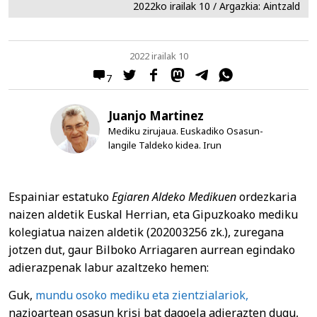
2022ko irailak 10 / Argazkia: Aintzald
2022 irailak 10
7
Juanjo Martinez
Mediku zirujaua. Euskadiko Osasun-
langile Taldeko kidea. Irun
Espainiar estatuko
Egiaren Aldeko Medikuen
ordezkaria
naizen aldetik Euskal Herrian, eta Gipuzkoako mediku
kolegiatua naizen aldetik (202003256 zk.), zuregana
jotzen dut, gaur Bilboko Arriagaren aurrean egindako
adierazpenak labur azaltzeko hemen:
Guk,
mundu osoko mediku eta zientzialariok,
nazioartean osasun krisi bat dagoela adierazten dugu,