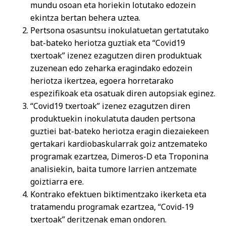
mundu osoan eta horiekin lotutako edozein
ekintza bertan behera uztea.
Pertsona osasuntsu inokulatuetan gertatutako
bat-bateko heriotza guztiak eta “Covid19
txertoak” izenez ezagutzen diren produktuak
zuzenean edo zeharka eragindako edozein
heriotza ikertzea, egoera horretarako
espezifikoak eta osatuak diren autopsiak eginez.
“Covid19 txertoak” izenez ezagutzen diren
produktuekin inokulatuta dauden pertsona
guztiei bat-bateko heriotza eragin diezaiekeen
gertakari kardiobaskularrak goiz antzemateko
programak ezartzea, Dimeros-D eta Troponina
analisiekin, baita tumore larrien antzemate
goiztiarra ere.
Kontrako efektuen biktimentzako ikerketa eta
tratamendu programak ezartzea, “Covid-19
txertoak” deritzenak eman ondoren.