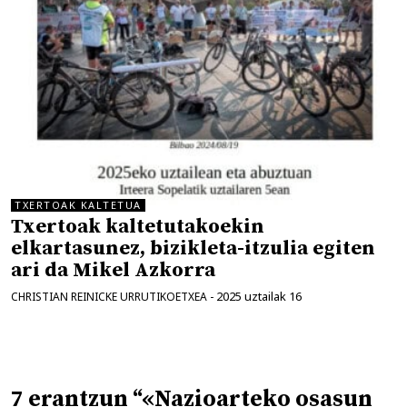
TXERTOAK KALTETUA
Txertoak kaltetutakoekin
elkartasunez, bizikleta-itzulia egiten
ari da Mikel Azkorra
2025 uztailak 16
CHRISTIAN REINICKE URRUTIKOETXEA
-
7 erantzun “«Nazioarteko osasun