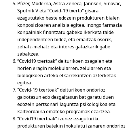
Pfizer, Moderna, Astra Zeneca, Jannsen, Sinovac,
Sputnik V eta “Covid-19 txerto” gisara
ezagututako beste edozein produkturen bialen
konposizioaren analisia egitea, inongo farmazia
konpainiak finantzatu gabeko ikerketa talde
independenteen bidez, eta emaitzak osorik,
zehatz-mehatz eta interes gatazkarik gabe
zabaltzea.
“Covid19 txertoak” deiturikoen osagaien eta
horien eragin molekularren, zelularren eta
biologikoen arteko elkarrekintzen azterketak
egitea.
“Covid-19 txertoak” deiturikoen ondorioz
gaixotasun edo desgaitasun bat garatu duen
edozein pertsonari laguntza psikologikoa eta
kalteordaina emateko programak ezartzea.
“Covid19 txertoak” izenez ezaguturiko
produkturen batekin inokulatu izanaren ondorioz