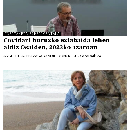
TXERTAKETA ESPERIMENTALA
Covidari buruzko eztabaida lehen
aldiz Osalden, 2023ko azaroan
2023 azaroak 24
ANGEL BIDAURRAZAGA VANDIERDONCK
-