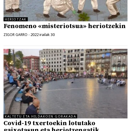
HERIOTZAK
Fenomeno «misteriotsua» heriotzekin
2022 irailak 30
ZIGOR GARRO
-
KALTETU ETA HILDAKOEN GORAKADA
Covid-19 txertoekin lotutako
gaixotasun eta heriotzengatik