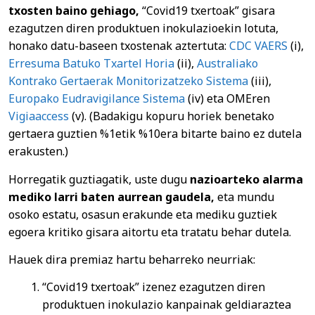
txosten baino gehiago,
“Covid19 txertoak” gisara
ezagutzen diren produktuen inokulazioekin lotuta,
honako datu-baseen txostenak aztertuta:
CDC VAERS
(i),
Erresuma Batuko Txartel Horia
(ii),
Australiako
Kontrako Gertaerak Monitorizatzeko Sistema
(iii),
Europako Eudravigilance Sistema
(iv) eta OMEren
Vigiaaccess
(v). (Badakigu kopuru horiek benetako
gertaera guztien %1etik %10era bitarte baino ez dutela
erakusten.)
Horregatik guztiagatik, uste dugu
nazioarteko alarma
mediko larri baten aurrean gaudela,
eta mundu
osoko estatu, osasun erakunde eta mediku guztiek
egoera kritiko gisara aitortu eta tratatu behar dutela.
Hauek dira premiaz hartu beharreko neurriak:
“Covid19 txertoak” izenez ezagutzen diren
produktuen inokulazio kanpainak geldiaraztea