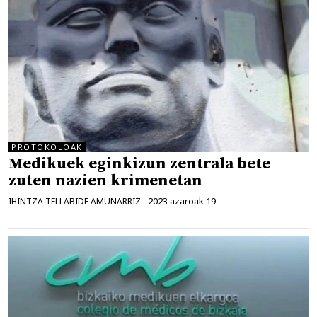
PROTOKOLOAK
Medikuek eginkizun zentrala bete
zuten nazien krimenetan
2023 azaroak 19
IHINTZA TELLABIDE AMUNARRIZ
-