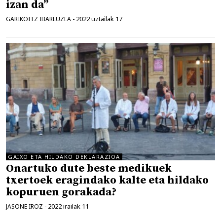
izan da”
2022 uztailak 17
GARIKOITZ IBARLUZEA
-
GAIXO ETA HILDAKO DEKLARAZIOA
Onartuko dute beste medikuek
txertoek eragindako kalte eta hildako
kopuruen gorakada?
2022 irailak 11
JASONE IROZ
-