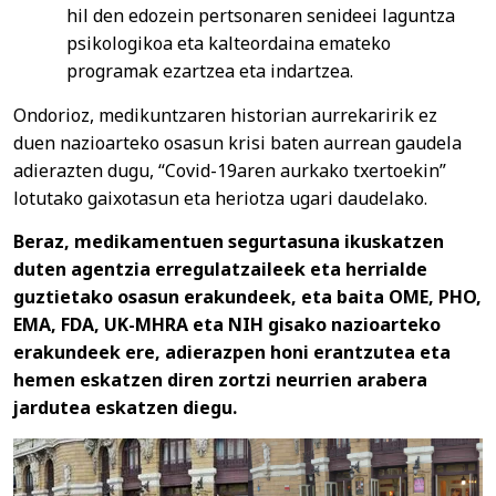
hil den edozein pertsonaren senideei laguntza
psikologikoa eta kalteordaina emateko
programak ezartzea eta indartzea.
Ondorioz, medikuntzaren historian aurrekaririk ez
duen nazioarteko osasun krisi baten aurrean gaudela
adierazten dugu, “Covid-19aren aurkako txertoekin”
lotutako gaixotasun eta heriotza ugari daudelako.
Beraz, medikamentuen segurtasuna ikuskatzen
duten agentzia erregulatzaileek eta herrialde
guztietako osasun erakundeek, eta baita OME, PHO,
EMA, FDA, UK-MHRA eta NIH gisako nazioarteko
erakundeek ere, adierazpen honi erantzutea eta
hemen eskatzen diren zortzi neurrien arabera
jardutea eskatzen diegu.