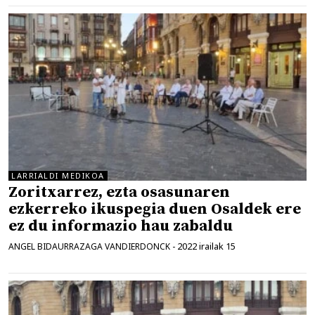
LARRIALDI MEDIKOA
Zoritxarrez, ezta osasunaren
ezkerreko ikuspegia duen Osaldek ere
ez du informazio hau zabaldu
2022 irailak 15
ANGEL BIDAURRAZAGA VANDIERDONCK
-