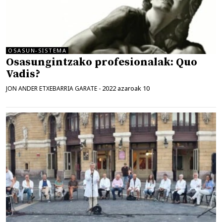
OSASUN-SISTEMA
Osasungintzako profesionalak: Quo
Vadis?
2022 azaroak 10
JON ANDER ETXEBARRIA GARATE
-