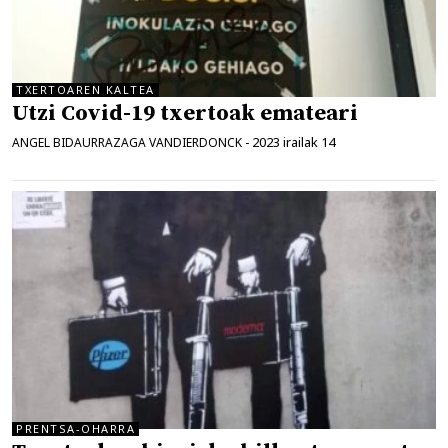
TXERTOAREN KALTEA
Utzi Covid-19 txertoak emateari
2023 irailak 14
ANGEL BIDAURRAZAGA VANDIERDONCK
-
PRENTSA-OHARRA