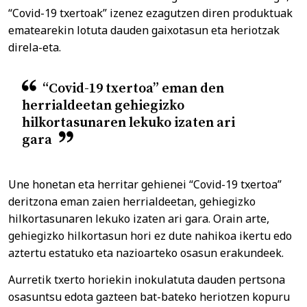
“Covid-19 txertoak” izenez ezagutzen diren produktuak
ematearekin lotuta dauden gaixotasun eta heriotzak
direla-eta.
“Covid-19 txertoa” eman den
herrialdeetan gehiegizko
hilkortasunaren lekuko izaten ari
gara
Une honetan eta herritar gehienei “Covid-19 txertoa”
deritzona eman zaien herrialdeetan, gehiegizko
hilkortasunaren lekuko izaten ari gara. Orain arte,
gehiegizko hilkortasun hori ez dute nahikoa ikertu edo
aztertu estatuko eta nazioarteko osasun erakundeek.
Aurretik txerto horiekin inokulatuta dauden pertsona
osasuntsu edota gazteen bat-bateko heriotzen kopuru