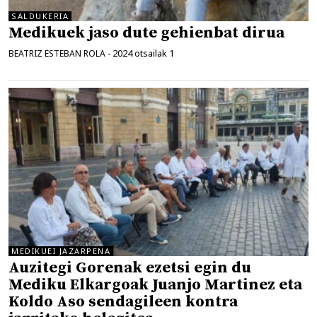
SALDUKERIA
Medikuek jaso dute gehienbat dirua
2024 otsailak 1
BEATRIZ ESTEBAN ROLA
-
MEDIKUEI JAZARPENA
Auzitegi Gorenak ezetsi egin du
Mediku Elkargoak Juanjo Martinez eta
Koldo Aso sendagileen kontra