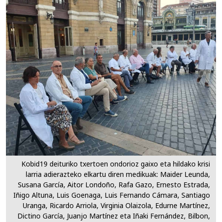
Kobid19 deituriko txertoen ondorioz gaixo eta hildako krisi
larria adierazteko elkartu diren medikuak: Maider Leunda,
Susana García, Aitor Londoño, Rafa Gazo, Ernesto Estrada,
Iñigo Altuna, Luis Goenaga, Luis Fernando Cámara, Santiago
Uranga, Ricardo Arriola, Virginia Olaizola, Edurne Martínez,
Dictino García, Juanjo Martínez eta Iñaki Fernández, Bilbon,