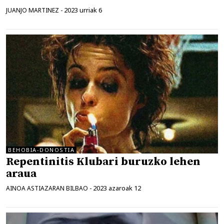
2023 urriak 6
JUANJO MARTINEZ
-
BEHOBIA-DONOSTIA
Repentinitis Klubari buruzko lehen
araua
2023 azaroak 12
AINOA ASTIAZARAN BILBAO
-