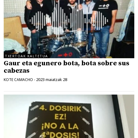
TXERTOAK KALTETUA
Gaur eta egunero bota, bota sobre sus
cabezas
2023 maiatzak 28
KOTE CAMACHO
-