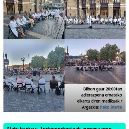
Bilbon gaur 20:00tan
adierazpena emateko
elkartu diren medikuak /
Argazkia:
Pako Iriarte
Nahi baduzu, Independenteak aurrera egin