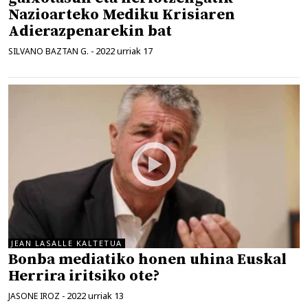
Nazioarteko Mediku Krisiaren
Adierazpenarekin bat
2022 urriak 17
SILVANO BAZTAN G.
-
JEAN LASALLE KALTETUA
Bonba mediatiko honen uhina Euskal
Herrira iritsiko ote?
2022 urriak 13
JASONE IROZ
-