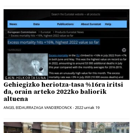
GAIN-HILKORTASUNA
Gehiegizko heriotza-tasa %16ra iritsi
da, orain arteko 2022ko baliorik
altuena
2022 urriak 19
ANGEL BIDAURRAZAGA VANDIERDONCK
-