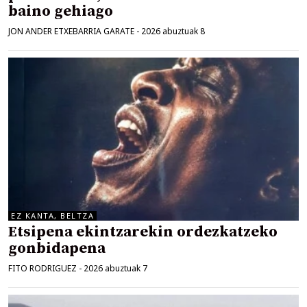
baino gehiago
JON ANDER ETXEBARRIA GARATE
-
2026 abuztuak 8
EZ KANTA, BELTZA
Etsipena ekintzarekin ordezkatzeko
gonbidapena
FITO RODRIGUEZ
-
2026 abuztuak 7