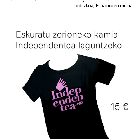
ordezkoa, Espainiaren muina...