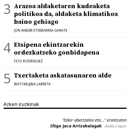
Arazoa aldaketaren kudeaketa
politikoa da, aldaketa klimatikoa
baino gehiago
JON ANDER ETXEBARRIA GARATE
Etsipena ekintzarekin
ordezkatzeko gonbidapena
FITO RODRIGUEZ
Txertaketa askatasunaren alde
IRATI MUJIKA LARRETA
Azken iruzkinak
"Ezker abertzalea eta..." erantzuten
Iñigo Jaca Arrizabalagak
duela 2 egun