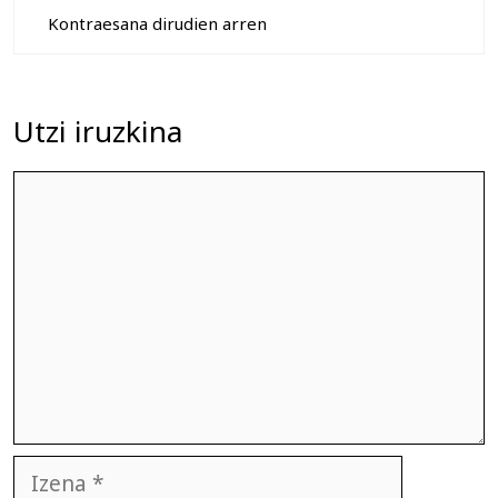
Kontraesana dirudien arren
Utzi iruzkina
Iruzkina
Izena