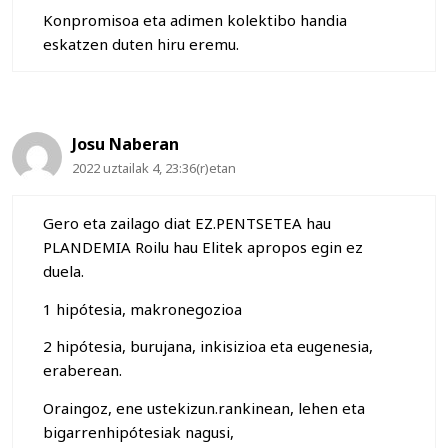
Konpromisoa eta adimen kolektibo handia
eskatzen duten hiru eremu.
Josu Naberan
2022 uztailak 4, 23:36(r)etan
Gero eta zailago diat EZ.PENTSETEA hau
PLANDEMIA Roilu hau Elitek apropos egin ez
duela.
1 hipótesia, makronegozioa
2 hipótesia, burujana, inkisizioa eta eugenesia,
eraberean.
Oraingoz, ene ustekizun.rankinean, lehen eta
bigarrenhipótesiak nagusi,