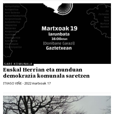
SARE KOMUNALA
Euskal Herrian eta munduan
demokrazia komunala saretzen
2022 martxoak 17
ITXASO VIÑE
-