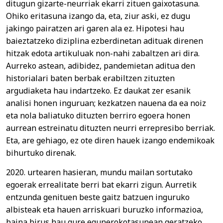
ditugun gizarte-neurriak ekarri zituen gaixotasuna.
Ohiko eritasuna izango da, eta, ziur aski, ez dugu
jakingo pairatzen ari garen ala ez. Hipotesi hau
baieztatzeko diziplina ezberdinetan adituak direnen
hitzak edota artikuluak non-nahi zabaltzen ari dira.
Aurreko astean, adibidez, pandemietan aditua den
historialari baten berbak erabiltzen zituzten
argudiaketa hau indartzeko. Ez daukat zer esanik
analisi honen inguruan; kezkatzen nauena da ea noiz
eta nola baliatuko dituzten berriro egoera honen
aurrean estreinatu dituzten neurri errepresibo berriak.
Eta, are gehiago, ez ote diren hauek izango endemikoak
bihurtuko direnak.
2020. urtearen hasieran, mundu mailan sortutako
egoerak errealitate berri bat ekarri zigun. Aurretik
entzunda genituen beste gaitz batzuen inguruko
albisteak eta hauen arriskuari buruzko informazioa,
baina birus hau gure egunerokotasunean geratzeko