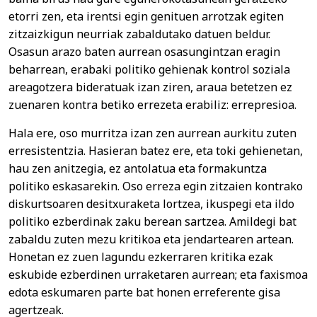
etorri zen, eta irentsi egin genituen arrotzak egiten
zitzaizkigun neurriak zabaldutako datuen beldur.
Osasun arazo baten aurrean osasungintzan eragin
beharrean, erabaki politiko gehienak kontrol soziala
areagotzera bideratuak izan ziren, araua betetzen ez
zuenaren kontra betiko errezeta erabiliz: errepresioa.
Hala ere, oso murritza izan zen aurrean aurkitu zuten
erresistentzia. Hasieran batez ere, eta toki gehienetan,
hau zen anitzegia, ez antolatua eta formakuntza
politiko eskasarekin. Oso erreza egin zitzaien kontrako
diskurtsoaren desitxuraketa lortzea, ikuspegi eta ildo
politiko ezberdinak zaku berean sartzea. Amildegi bat
zabaldu zuten mezu kritikoa eta jendartearen artean.
Honetan ez zuen lagundu ezkerraren kritika ezak
eskubide ezberdinen urraketaren aurrean; eta faxismoa
edota eskumaren parte bat honen erreferente gisa
agertzeak.