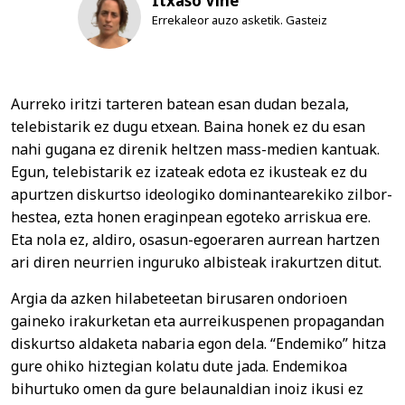
Itxaso Viñe
Errekaleor auzo asketik. Gasteiz
Aurreko iritzi tarteren batean esan dudan bezala,
telebistarik ez dugu etxean. Baina honek ez du esan
nahi gugana ez direnik heltzen mass-medien kantuak.
Egun, telebistarik ez izateak edota ez ikusteak ez du
apurtzen diskurtso ideologiko dominantearekiko zilbor-
hestea, ezta honen eraginpean egoteko arriskua ere.
Eta nola ez, aldiro, osasun-egoeraren aurrean hartzen
ari diren neurrien inguruko albisteak irakurtzen ditut.
Argia da azken hilabeteetan birusaren ondorioen
gaineko irakurketan eta aurreikuspenen propagandan
diskurtso aldaketa nabaria egon dela. “Endemiko” hitza
gure ohiko hiztegian kolatu dute jada. Endemikoa
bihurtuko omen da gure belaunaldian inoiz ikusi ez