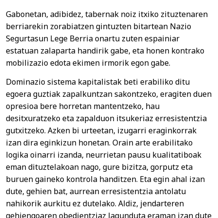
Gabonetan, adibidez, tabernak noiz itxiko zituztenaren
berriarekin zorabiatzen gintuzten bitartean Nazio
Segurtasun Lege Berria onartu zuten espainiar
estatuan zalaparta handirik gabe, eta honen kontrako
mobilizazio edota ekimen irmorik egon gabe.
Dominazio sistema kapitalistak beti erabiliko ditu
egoera guztiak zapalkuntzan sakontzeko, eragiten duen
opresioa bere horretan mantentzeko, hau
desitxuratzeko eta zapalduon itsukeriaz erresistentzia
gutxitzeko. Azken bi urteetan, izugarri eraginkorrak
izan dira eginkizun honetan. Orain arte erabilitako
logika oinarri izanda, neurrietan pausu kualitatiboak
eman dituztelakoan nago, gure bizitza, gorputz eta
buruen gaineko kontrola handitzen. Eta egin ahal izan
dute, gehien bat, aurrean erresistentzia antolatu
nahikorik aurkitu ez dutelako. Aldiz, jendarteren
gehiengoaren obedientziaz lagunduta eraman izan dute