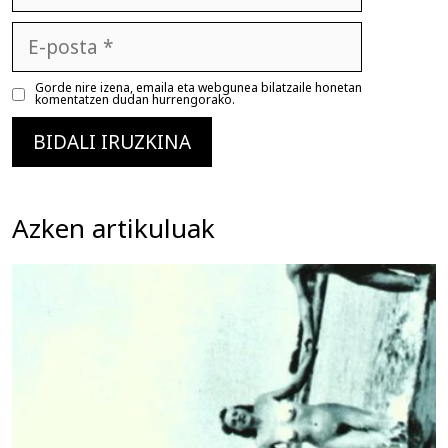
E-
posta
Gorde nire izena, emaila eta webgunea bilatzaile honetan
komentatzen dudan hurrengorako.
Azken artikuluak