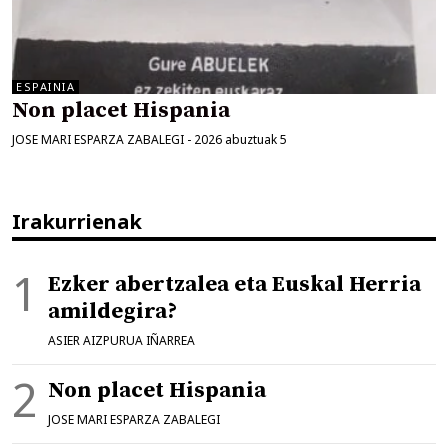
ESPAINIA
Non placet Hispania
JOSE MARI ESPARZA ZABALEGI
-
2026 abuztuak 5
Irakurrienak
Ezker abertzalea eta Euskal Herria
amildegira?
ASIER AIZPURUA IÑARREA
Non placet Hispania
JOSE MARI ESPARZA ZABALEGI