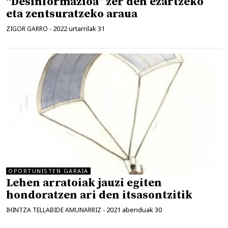
“Desinformazioa” zer den ezartzeko
eta zentsuratzeko araua
2022 urtarrilak 31
ZIGOR GARRO
-
OPORTUNISTEN GARAIA
Lehen arratoiak jauzi egiten
hondoratzen ari den itsasontzitik
2021 abenduak 30
IHINTZA TELLABIDE AMUNARRIZ
-