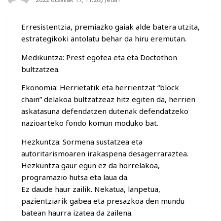
Erresistentzia, premiazko gaiak alde batera utzita,
estrategikoki antolatu behar da hiru eremutan.
Medikuntza: Prest egotea eta eta Doctothon
bultzatzea.
Ekonomia: Herrietatik eta herrientzat “block
chain” delakoa bultzatzeaz hitz egiten da, herrien
askatasuna defendatzen dutenak defendatzeko
nazioarteko fondo komun moduko bat.
Hezkuntza: Sormena sustatzea eta
autoritarismoaren irakaspena desagerraraztea.
Hezkuntza gaur egun ez da horrelakoa,
programazio hutsa eta laua da.
Ez daude haur zailik. Nekatua, lanpetua,
pazientziarik gabea eta presazkoa den mundu
batean haurra izatea da zailena.