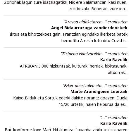
Zorionak lagun zure idatziagatik!!! Nik ere Salamancan ikasi nuen,
zuk bezala. Benetan, zure ida...
"Arazoa aldaketaren..." erantzuten
Angel Bidaurrazaga vandierdonckek
Iktus eta bihotzekoez gain, Frantzian egindako ikerketa batek
hemofilia A rekin lotu ditu Covid t...
"Etsipena ekintzarekin..." erantzuten
Karlo Ravelik
AFRIKAN:3.000 hizkuntzak, kulturak, herriak, bixitasunak,
altxorrak...
"Ezker abertzalea eta..." erantzuten
Maite Arandigoien Leorzak
Kaixo,Bilduk eta Sortuk ederki dakite norantz doazen. Duela
15/20 urtetik, haien helburua da es...
"..." erantzuten
Karlo Ravelik
Bai, konforme Joxe Mari. Hitzkuntza, "guardia zibila, inkisizioaren