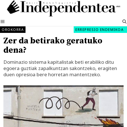
Edukira
salto
egin
MENUA
OROKORRA
ERREPRESIO ENDEMIKOA
Zer da betirako geratuko
dena?
Dominazio sistema kapitalistak beti erabiliko ditu
egoera guztiak zapalkuntzan sakontzeko, eragiten
duen opresioa bere horretan mantentzeko.