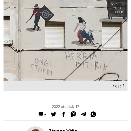
/ escif
2022 otsailak 17
2