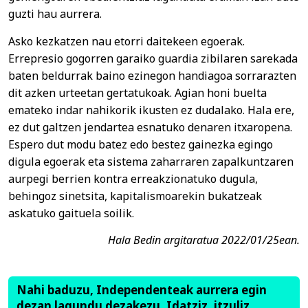
guzti hau aurrera.
Asko kezkatzen nau etorri daitekeen egoerak.
Errepresio gogorren garaiko guardia zibilaren sarekada
baten beldurrak baino ezinegon handiagoa sorrarazten
dit azken urteetan gertatukoak. Agian honi buelta
emateko indar nahikorik ikusten ez dudalako. Hala ere,
ez dut galtzen jendartea esnatuko denaren itxaropena.
Espero dut modu batez edo bestez gainezka egingo
digula egoerak eta sistema zaharraren zapalkuntzaren
aurpegi berrien kontra erreakzionatuko dugula,
behingoz sinetsita, kapitalismoarekin bukatzeak
askatuko gaituela soilik.
Hala Bedin argitaratua 2022/01/25ean.
Nahi baduzu, Independenteak aurrera egin
dezan lagundu dezakezu. Idatziz, itzuliz,