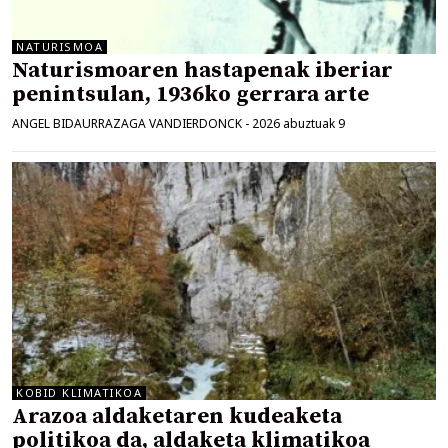
NATURISMOA
Naturismoaren hastapenak iberiar
penintsulan, 1936ko gerrara arte
ANGEL BIDAURRAZAGA VANDIERDONCK
-
2026 abuztuak 9
KOBID KLIMATIKOA
Arazoa aldaketaren kudeaketa
politikoa da, aldaketa klimatikoa