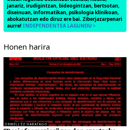
janariz, irudigintzan, bideogintzan, bertsotan,
diseinuan, informatikan, psikologia klinikoan,
abokatutzan edo diruz ere bai. Ziberjazarpenari
aurre!
INDEPENDENTEA LAGUNDU >
Honen harira
ORWELL'EZ HARATAGO