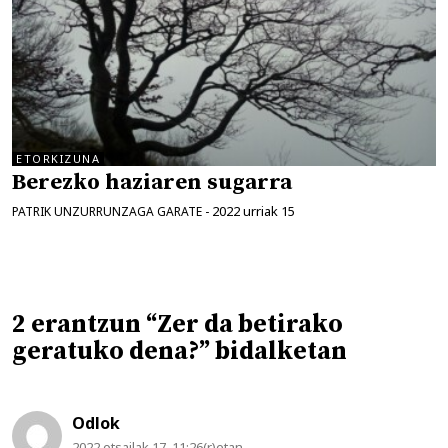
ETORKIZUNA
Berezko haziaren sugarra
2022 urriak 15
PATRIK UNZURRUNZAGA GARATE
-
2 erantzun “Zer da betirako
geratuko dena?” bidalketan
Odlok
2022 otsailak 17, 11:26(r)etan