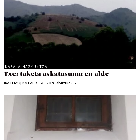
KABALA-HAZKUNTZA
Txertaketa askatasunaren alde
IRATI MUJIKA LARRETA
-
2026 abuztuak 6