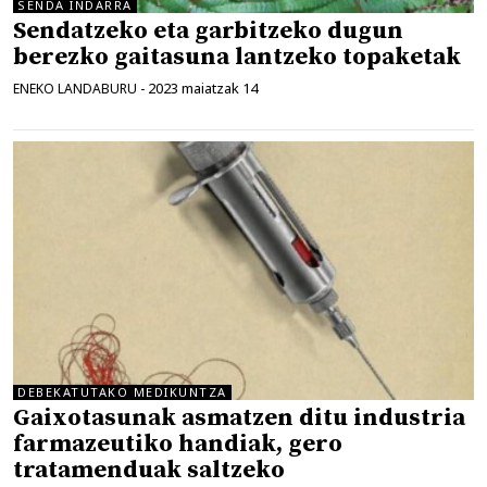
SENDA INDARRA
Sendatzeko eta garbitzeko dugun
berezko gaitasuna lantzeko topaketak
2023 maiatzak 14
ENEKO LANDABURU
-
DEBEKATUTAKO MEDIKUNTZA
Gaixotasunak asmatzen ditu industria
farmazeutiko handiak, gero
tratamenduak saltzeko