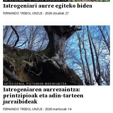
Iatrogeniari aurre egiteko bidea
2026 otsailak 27
FERNANDO TREBOL UNZUE
-
IATROGENIA, PIZTIAREN MEDIKUNTZA
Iatrogeniaren aurrezaintza:
printzipioak eta adin-tarteen
jarraibideak
2026 martxoak 14
FERNANDO TREBOL UNZUE
-