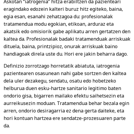
Askotan “iatrogenia” hitza erabiltzen da pazienteari
eragindako edozein kalteri buruz hitz egiteko, baina,
egia esan, esanahi zehatzagoa du: profesionalak
tratamendua modu egokian, etikoan, arduraz eta
akatsik edo omisiorik gabe aplikatu arren gertatzen den
kaltea da. Profesionalak badaki tratamenduak arriskuak
dituela, baina, printzipioz, onurak arriskuak baino
handiagoak direla uste du. Hori ere jakin beharra dago.
Definizio zorrotzago horretatik abiatuta, iatrogenia
pazientearen osasunean nahi gabe sortzen den kaltea
dela uler dezakegu, sendatu, osatu edo hobetzeko
helburua duen esku-hartze sanitario legitimo baten
ondorio gisa, bigarren mailako efektu saihetsezin eta
aurreikusezin moduan. Tratamendua behar bezala egin
arren, ondorio desiragarria ez dena gerta daiteke, eta
hori kontuan hartzea ere sendatze-prozesuaren parte
da.