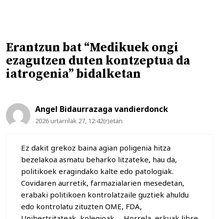
Erantzun bat “Medikuek ongi
ezagutzen duten kontzeptua da
iatrogenia” bidalketan
Angel Bidaurrazaga vandierdonck
2026 urtarrilak 27, 12:42(r)etan
Ez dakit grekoz baina agian poligenia hitza
bezelakoa asmatu beharko litzateke, hau da,
politikoek eragindako kalte edo patologiak.
Covidaren aurretik, farmazialarien mesedetan,
erabaki politikoen kontrolatzaile guztiek ahuldu
edo kontrolatu zituzten OME, FDA,
Unibertsitateak, kolegioak,… Horrela, eskuak libre