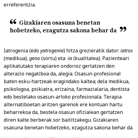
erreferentzia.
Gizakiaren osasuna benetan
hobetzeko, ezagutza sakona behar da
Iatrogenia (edo
yatrogenia
) hitza grezieratik dator:
iatros
(medikua),
geno
(sortu) eta
-ia
(kualitatea). Pazienteari
aplikatutako terapiaren ondorioz gertatzen den
alterazio negatiboa da, alegia. Osasun-profesional
baten esku-hartzeak eragindako kaltea; dela medikua,
psikologoa, psikiatra, erizaina, farmazialaria, dentista
edo bestelako osasun-arloko profesionala. Terapia
alternatiboetan aritzen garenok ere kontuan hartu
beharrekoa da, bestela osasun ofizialean gertatzen
diren kalte berberak sor baititzakegu. Gizakiaren
osasuna benetan hobetzeko, ezagutza sakona behar da.