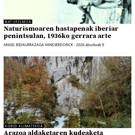
NATURISMOA
Naturismoaren hastapenak iberiar
penintsulan, 1936ko gerrara arte
ANGEL BIDAURRAZAGA VANDIERDONCK
-
2026 abuztuak 9
KOBID KLIMATIKOA
Arazoa aldaketaren kudeaketa