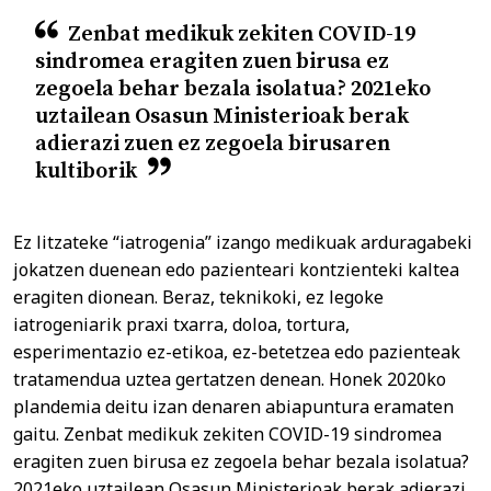
Zenbat medikuk zekiten COVID-19
sindromea eragiten zuen birusa ez
zegoela behar bezala isolatua? 2021eko
uztailean Osasun Ministerioak berak
adierazi zuen ez zegoela birusaren
kultiborik
Ez litzateke “iatrogenia” izango medikuak arduragabeki
jokatzen duenean edo pazienteari kontzienteki kaltea
eragiten dionean. Beraz, teknikoki, ez legoke
iatrogeniarik praxi txarra, doloa, tortura,
esperimentazio ez-etikoa, ez-betetzea edo pazienteak
tratamendua uztea gertatzen denean. Honek 2020ko
plandemia deitu izan denaren abiapuntura eramaten
gaitu. Zenbat medikuk zekiten COVID-19 sindromea
eragiten zuen birusa ez zegoela behar bezala isolatua?
2021eko uztailean Osasun Ministerioak berak adierazi