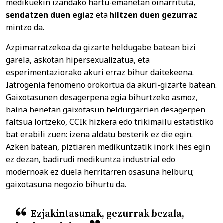
medikuekin izandako hartu-emanetan oinarrituta,
sendatzen duen egia
z eta
hiltzen duen gezurra
z
mintzo da.
Azpimarratzekoa da gizarte heldugabe batean bizi
garela, askotan hipersexualizatua, eta
esperimentaziorako akuri erraz bihur daitekeena.
Iatrogenia fenomeno orokortua da akuri-gizarte batean.
Gaixotasunen desagerpena egia bihurtzeko asmoz,
baina benetan gaixotasun beldurgarrien desagerpen
faltsua lortzeko, CCIk hizkera edo trikimailu estatistiko
bat erabili zuen: izena aldatu besterik ez die egin.
Azken batean, piztiaren medikuntzatik inork ihes egin
ez dezan, badirudi medikuntza industrial edo
modernoak ez duela herritarren osasuna helburu;
gaixotasuna negozio bihurtu da.
Ezjakintasunak, gezurrak bezala,