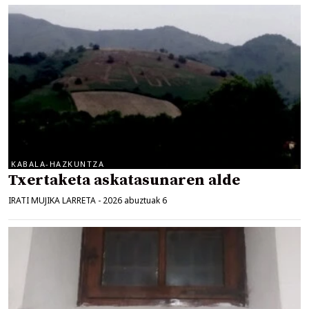
KABALA-HAZKUNTZA
Txertaketa askatasunaren alde
IRATI MUJIKA LARRETA
-
2026 abuztuak 6