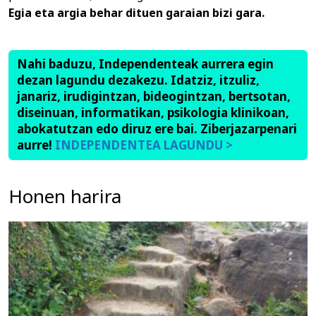
Egia eta argia behar dituen garaian bizi gara.
Nahi baduzu, Independenteak aurrera egin
dezan lagundu dezakezu. Idatziz, itzuliz,
janariz, irudigintzan, bideogintzan, bertsotan,
diseinuan, informatikan, psikologia klinikoan,
abokatutzan edo diruz ere bai. Ziberjazarpenari
aurre!
INDEPENDENTEA LAGUNDU >
Honen harira