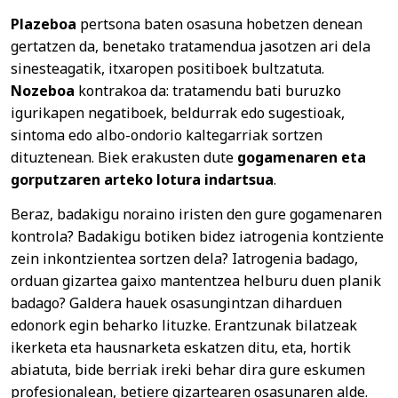
Plazeboa
pertsona baten osasuna hobetzen denean
gertatzen da, benetako tratamendua jasotzen ari dela
sinesteagatik, itxaropen positiboek bultzatuta.
Nozeboa
kontrakoa da: tratamendu bati buruzko
igurikapen negatiboek, beldurrak edo sugestioak,
sintoma edo albo-ondorio kaltegarriak sortzen
dituztenean. Biek erakusten dute
gogamenaren eta
gorputzaren arteko lotura indartsua
.
Beraz, badakigu noraino iristen den gure gogamenaren
kontrola? Badakigu botiken bidez iatrogenia kontziente
zein inkontzientea sortzen dela? Iatrogenia badago,
orduan gizartea gaixo mantentzea helburu duen planik
badago? Galdera hauek osasungintzan diharduen
edonork egin beharko lituzke. Erantzunak bilatzeak
ikerketa eta hausnarketa eskatzen ditu, eta, hortik
abiatuta, bide berriak ireki behar dira gure eskumen
profesionalean, betiere gizartearen osasunaren alde.