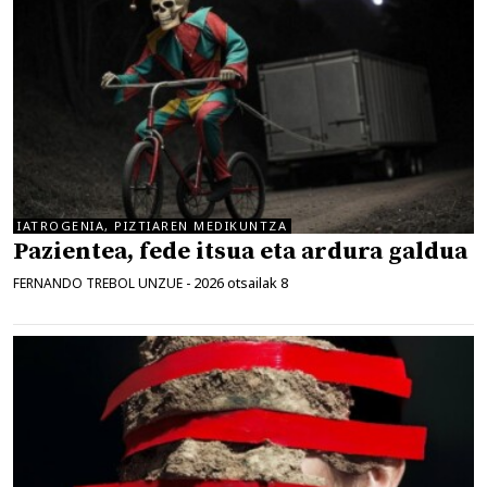
IATROGENIA, PIZTIAREN MEDIKUNTZA
Pazientea, fede itsua eta ardura galdua
2026 otsailak 8
FERNANDO TREBOL UNZUE
-