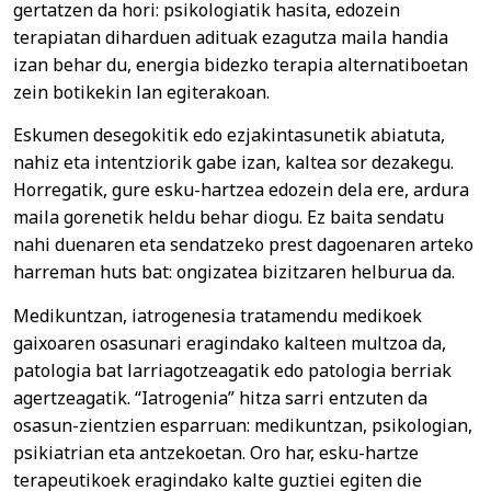
gertatzen da hori: psikologiatik hasita, edozein
terapiatan diharduen adituak ezagutza maila handia
izan behar du, energia bidezko terapia alternatiboetan
zein botikekin lan egiterakoan.
Eskumen desegokitik edo ezjakintasunetik abiatuta,
nahiz eta intentziorik gabe izan, kaltea sor dezakegu.
Horregatik, gure esku-hartzea edozein dela ere, ardura
maila gorenetik heldu behar diogu. Ez baita sendatu
nahi duenaren eta sendatzeko prest dagoenaren arteko
harreman huts bat: ongizatea bizitzaren helburua da.
Medikuntzan, iatrogenesia tratamendu medikoek
gaixoaren osasunari eragindako kalteen multzoa da,
patologia bat larriagotzeagatik edo patologia berriak
agertzeagatik. “Iatrogenia” hitza sarri entzuten da
osasun-zientzien esparruan: medikuntzan, psikologian,
psikiatrian eta antzekoetan. Oro har, esku-hartze
terapeutikoek eragindako kalte guztiei egiten die