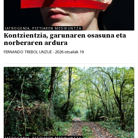
IATROGENIA, PIZTIAREN MEDIKUNTZA
Kontzientzia, garunaren osasuna eta
norberaren ardura
2026 otsailak 19
FERNANDO TREBOL UNZUE
-
IATROGENIA, PIZTIAREN MEDIKUNTZA