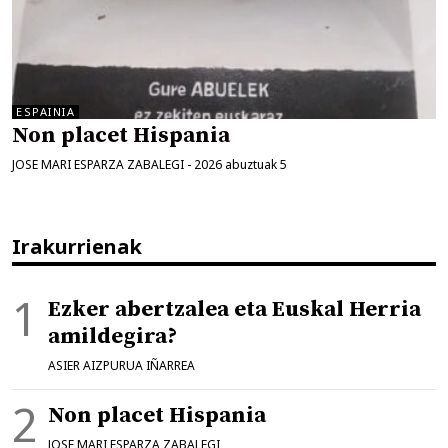
ESPAINIA
Non placet Hispania
JOSE MARI ESPARZA ZABALEGI
-
2026 abuztuak 5
Irakurrienak
Ezker abertzalea eta Euskal Herria
amildegira?
ASIER AIZPURUA IÑARREA
Non placet Hispania
JOSE MARI ESPARZA ZABALEGI