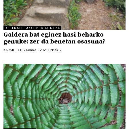
DEBEKATUTAKO MEDIKUNTZA
Galdera bat eginez hasi beharko
genuke: zer da benetan osasuna?
2023 urriak 2
KARMELO BIZKARRA
-