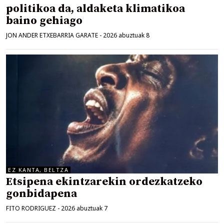
politikoa da, aldaketa klimatikoa
baino gehiago
JON ANDER ETXEBARRIA GARATE
-
2026 abuztuak 8
EZ KANTA, BELTZA
Etsipena ekintzarekin ordezkatzeko
gonbidapena
FITO RODRIGUEZ
-
2026 abuztuak 7