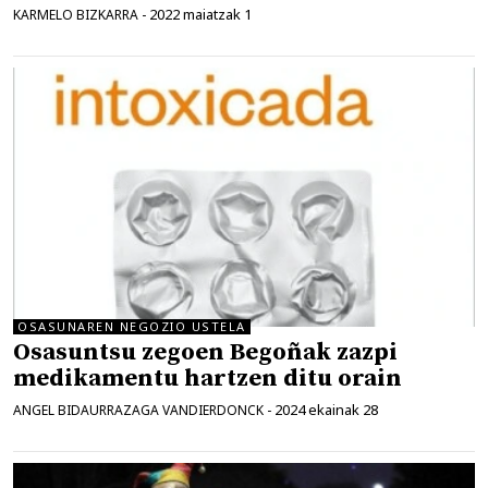
2022 maiatzak 1
KARMELO BIZKARRA
-
OSASUNAREN NEGOZIO USTELA
Osasuntsu zegoen Begoñak zazpi
medikamentu hartzen ditu orain
2024 ekainak 28
ANGEL BIDAURRAZAGA VANDIERDONCK
-