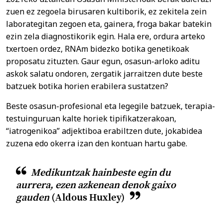
zuen ez zegoela birusaren kultiborik, ez zekitela zein
laborategitan zegoen eta, gainera, froga bakar batekin
ezin zela diagnostikorik egin. Hala ere, ordura arteko
txertoen ordez, RNAm bidezko botika genetikoak
proposatu zituzten. Gaur egun, osasun-arloko aditu
askok salatu ondoren, zergatik jarraitzen dute beste
batzuek botika horien erabilera sustatzen?
Beste osasun-profesional eta legegile batzuek, terapia-
testuinguruan kalte horiek tipifikatzerakoan,
“iatrogenikoa” adjektiboa erabiltzen dute, jokabidea
zuzena edo okerra izan den kontuan hartu gabe.
Medikuntzak hainbeste egin du
aurrera, ezen azkenean denok gaixo
gauden
(Aldous Huxley)