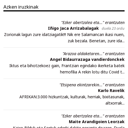
Azken iruzkinak
"Ezker abertzalea eta..." erantzuten
Iñigo Jaca Arrizabalagak
duela 23 ordu
Zorionak lagun zure idatziagatik!!! Nik ere Salamancan ikasi nuen,
zuk bezala. Benetan, zure ida...
"Arazoa aldaketaren..." erantzuten
Angel Bidaurrazaga vandierdonckek
Iktus eta bihotzekoez gain, Frantzian egindako ikerketa batek
hemofilia A rekin lotu ditu Covid t...
"Etsipena ekintzarekin..." erantzuten
Karlo Ravelik
AFRIKAN:3.000 hizkuntzak, kulturak, herriak, bixitasunak,
altxorrak...
"Ezker abertzalea eta..." erantzuten
Maite Arandigoien Leorzak
Kaixo,Bilduk eta Sortuk ederki dakite norantz doazen. Duela