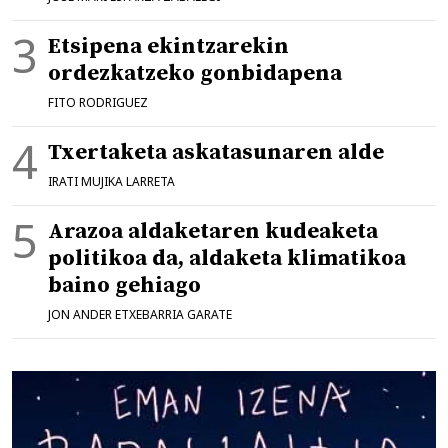
Etsipena ekintzarekin
ordezkatzeko gonbidapena
FITO RODRIGUEZ
Txertaketa askatasunaren alde
IRATI MUJIKA LARRETA
Arazoa aldaketaren kudeaketa
politikoa da, aldaketa klimatikoa
baino gehiago
JON ANDER ETXEBARRIA GARATE