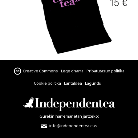
Creative Commons
Lege oharra
Pribatutasun politika
Cookie politika
Lantaldea
Lagundu
Gurekin harremanetan jartzeko:
info@independentea.eus