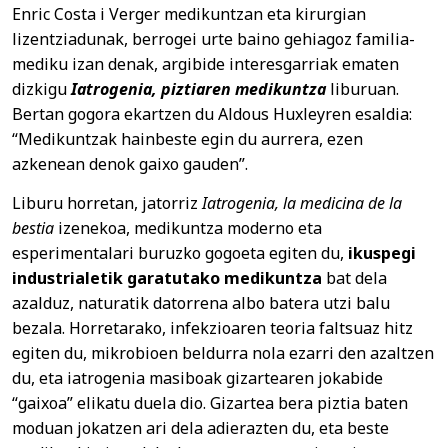
Enric Costa i Verger medikuntzan eta kirurgian
lizentziadunak, berrogei urte baino gehiagoz familia-
mediku izan denak, argibide interesgarriak ematen
dizkigu
Iatrogenia, piztiaren medikuntza
liburuan.
Bertan gogora ekartzen du Aldous Huxleyren esaldia:
“Medikuntzak hainbeste egin du aurrera, ezen
azkenean denok gaixo gauden”.
Liburu horretan, jatorriz
Iatrogenia, la medicina de la
bestia
izenekoa, medikuntza moderno eta
esperimentalari buruzko gogoeta egiten du,
ikuspegi
industrialetik garatutako medikuntza
bat dela
azalduz, naturatik datorrena albo batera utzi balu
bezala. Horretarako, infekzioaren teoria faltsuaz hitz
egiten du, mikrobioen beldurra nola ezarri den azaltzen
du, eta iatrogenia masiboak gizartearen jokabide
“gaixoa” elikatu duela dio. Gizartea bera piztia baten
moduan jokatzen ari dela adierazten du, eta beste