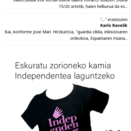
15/20 urtetik, haien helburua da es...
"..." erantzuten
Karlo Ravelik
Bai, konforme Joxe Mari. Hitzkuntza, "guardia zibila, inkisizioaren
ordezkoa, Espainiaren muina...