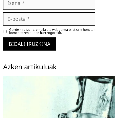
E-
posta
Gorde nire izena, emaila eta webgunea bilatzaile honetan
komentatzen dudan hurrengorako.
Azken artikuluak