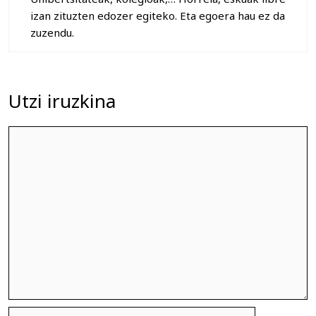
izan zituzten edozer egiteko. Eta egoera hau ez da
zuzendu.
Utzi iruzkina
Iruzkina
Izena