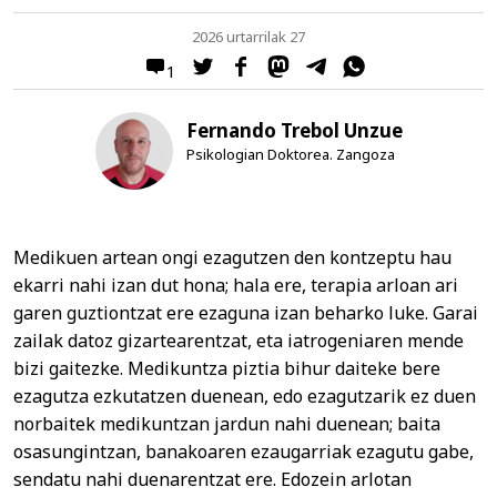
2026 urtarrilak 27
1
Fernando Trebol Unzue
Psikologian Doktorea. Zangoza
Medikuen artean ongi ezagutzen den kontzeptu hau
ekarri nahi izan dut hona; hala ere, terapia arloan ari
garen guztiontzat ere ezaguna izan beharko luke. Garai
zailak datoz gizartearentzat, eta iatrogeniaren mende
bizi gaitezke. Medikuntza piztia bihur daiteke bere
ezagutza ezkutatzen duenean, edo ezagutzarik ez duen
norbaitek medikuntzan jardun nahi duenean; baita
osasungintzan, banakoaren ezaugarriak ezagutu gabe,
sendatu nahi duenarentzat ere. Edozein arlotan