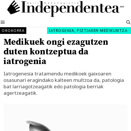
Edukira
salto
egin
MENUA
OROKORRA
IATROGENIA, PIZTIAREN MEDIKUNTZA
Medikuek ongi ezagutzen
duten kontzeptua da
iatrogenia
Iatrogenesia tratamendu medikoek gaixoaren
osasunari eragindako kalteen multzoa da, patologia
bat larriagotzeagatik edo patologia berriak
agertzeagatik.