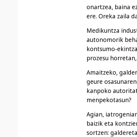
onartzea, baina e
ere. Oreka zaila d
Medikuntza indust
autonomorik behar
kontsumo-ekintza 
prozesu horretan,
Amaitzeko, galder
geure osasunaren
kanpoko autoritat
menpekotasun?
Agian, iatrogenia
baizik eta kontzie
sortzen: galdereta