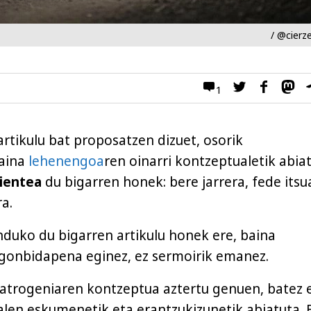
/ @cierz
1
artikulu bat proposatzen dizuet, osorik
aina
lehenengoa
ren oinarri kontzeptualetik abia
ientea
du bigarren honek: bere jarrera, fede itsu
a.
uko du bigarren artikulu honek ere, baina
gonbidapena eginez, ez sermoirik emanez.
iatrogeniaren kontzeptua aztertu genuen, batez 
len eskumenetik eta erantzukizunetik abiatuta. 