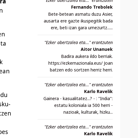
"Ezker abertzalea eta..." erantzuten
ra
Fernando Trebolek
n
Bete-betean asmatu duzu Asier,
ausarta ere gazte ikuspegitik bada
ere, beti izan gara umezurtz......
en
"Ezker abertzalea eta..." erantzuten
zta
Aitor Unanuek
Badira aukera ildo berriak.
ik
https://ezkernazionala.eus/ Joan
batzen edo sortzen herriz herri.
nean
"Ezker abertzalea eta..." erantzuten
Karlo Ravelik
 du
Gainera - kasualitatez...? - : "India":
sku-
estatu koloniala ia 500 herri -
nazioak, kulturak, hizku...
tzen
"Ezker abertzalea eta..." erantzuten
bes
Karlo Ravelik