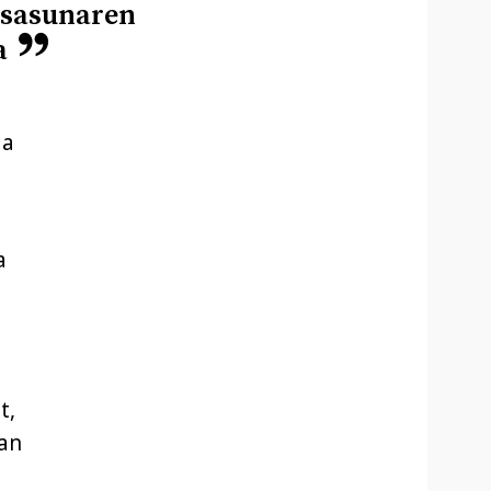
osasunaren
a
da
a
t,
ian