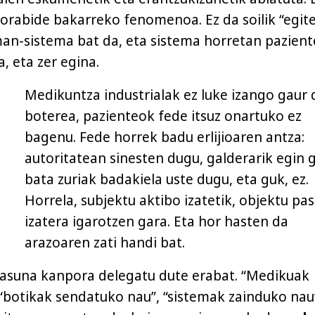
norabide bakarreko fenomenoa. Ez da soilik “egit
an-sistema bat da, eta sistema horretan pazien
, eta zer egina.
Medikuntza industrialak ez luke izango gaur
boterea, pazienteok fede itsuz onartuko ez
bagenu. Fede horrek badu erlijioaren antza:
autoritatean sinesten dugu, galderarik egin 
bata zuriak badakiela uste dugu, eta guk, ez.
Horrela, subjektu aktibo izatetik, objektu pa
izatera igarotzen gara. Eta hor hasten da
arazoaren zati handi bat.
sasuna kanpora delegatu dute erabat. “Medikuak
botikak sendatuko nau”, “sistemak zainduko nau