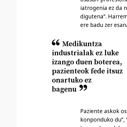
iatrogenia ez da 
digutena”. Harrem
ere badu zer esana
Medikuntza
industrialak ez luke
izango duen boterea,
pazienteok fede itsuz
onartuko ez
bagenu
Paziente askok o
konponduko du”, “