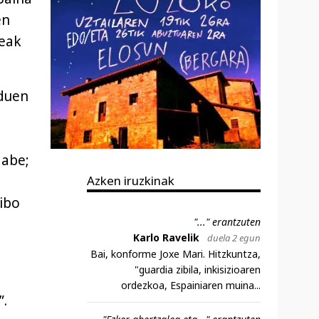
en
teak
 duen
gabe;
Azken iruzkinak
sibo
"..." erantzuten
Karlo Ravelik
duela 2 egun
Bai, konforme Joxe Mari. Hitzkuntza,
"guardia zibila, inkisizioaren
ordezkoa, Espainiaren muina...
”.