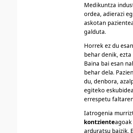
Medikuntza indust
ordea, adierazi eg
askotan pazientea
galduta.
Horrek ez du esan
behar denik, ezta
Baina bai esan na
behar dela. Pazie
du, denbora, azalp
egiteko eskubidea
errespetu faltaren
Iatrogenia murri
kontziente
agoak 
arduratsu baizik. 