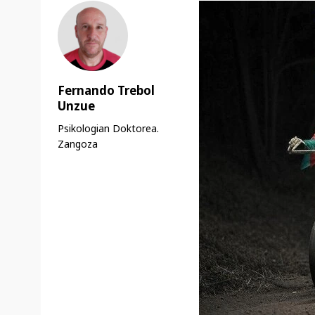
Fernando Trebol
Unzue
Psikologian Doktorea.
Zangoza