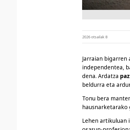
2026 otsailak 8
Jarraian bigarren 
independentea, b
dena. Ardatza
paz
beldurra eta ardur
Tonu bera mantend
hausnarketarako 
Lehen artikuluan 
osasun-profesiona