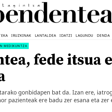
TEKA
IRUZKINAK
LANTALDEA
IDATZI
LAGUNDU
DENDA
EN MEDIKUNTZA
tea, fede itsua 
a
rako gonbidapen bat da. Izan ere, iatroge
hor pazienteak ere badu zer esana eta zer 