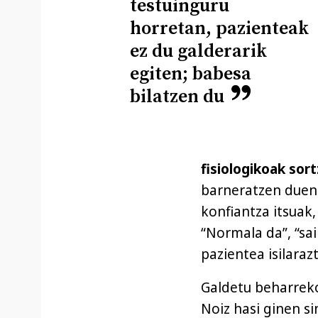
testuinguru
horretan, pazienteak
ez du galderarik
egiten; babesa
bilatzen du
fisiologikoak sor
barneratzen duen
konfiantza itsuak
“Normala da”, “sai
pazientea isilaraz
Galdetu beharreko
Noiz hasi ginen si