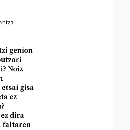
antza
tzi genion
utzari
i? Noiz
n
etsai gisa
eta ez
a?
ez dira
 faltaren