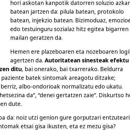
hori askotan kanpotik datorren soluzio azkar
batean jartzen da: pilula batean, protokolo
batean, injekzio batean. Bizimoduaz, emozio
edo testuinguru sozialaz hitz egitea bigarren
mailan geratzen da.
Hemen ere plazeboaren eta nozeboaren logi
agertzen da.
Autoritatean sinesteak efektu
tzen ditu
, bai onerako, bai txarrerako. Beldurra
 paziente batek sintomak areagotu ditzake;
, berriz, albo-ondorioak normalizatu edo ukatu.
hetsezina da”, “denei gertatzen zaie”. Diskurtso h
ten dute.
a da: noiz utzi genion gure gorputzari entzuteari
ntomak etsai gisa ikusten, eta ez mezu gisa?