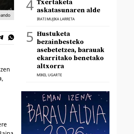
Txertaketa
askatasunaren alde
eando
IRATI MUJIKA LARRETA
Hustuketa
bezainbesteko
asebetetzea, barauak
ekarritako benetako
altxorra
tzen
MIKEL UGARTE
a,
ere
Baina