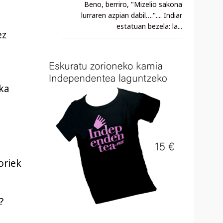
Beno, berriro, "Mizelio sakona
lurraren azpian dabil….".... Indiar
estatuan bezela: la...
ez
ka
oriek
?