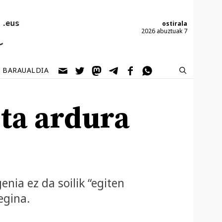
ostirala
2026 abuztuak 7
BARAUALDIA
eta ardura
nia ez da soilik “egiten
egina.