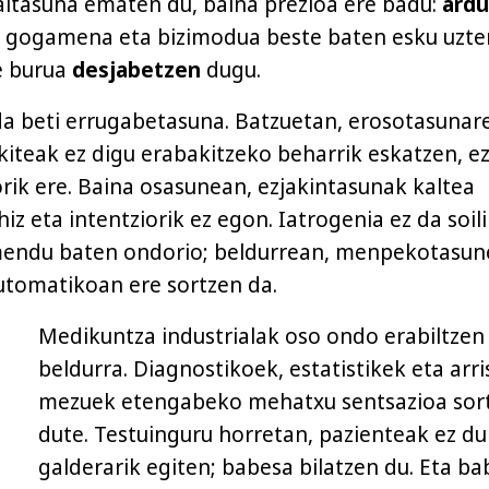
saitasuna ematen du, baina prezioa ere badu:
ardu
a, gogamena eta bizimodua beste baten esku uzte
e burua
desjabetzen
dugu.
da beti errugabetasuna. Batzuetan, erosotasunar
akiteak ez digu erabakitzeko beharrik eskatzen, e
orik ere. Baina osasunean, ezjakintasunak kaltea
iz eta intentziorik ez egon. Iatrogenia ez da soil
mendu baten ondorio; beldurrean, menpekotasu
utomatikoan ere sortzen da.
Medikuntza industrialak oso ondo erabiltzen
beldurra. Diagnostikoek, estatistikek eta arri
mezuek etengabeko mehatxu sentsazioa sor
dute. Testuinguru horretan, pazienteak ez du
galderarik egiten; babesa bilatzen du. Eta ba