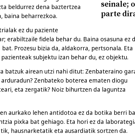
seinale; 
zta beldurrez dena baztertzea
parte dir
a, baina beharrezkoa.
rialak ez du paziente
; erabiltzaile fidela behar du. Baina osasuna ez 
bat. Prozesu bizia da, aldakorra, pertsonala. Eta
 pazienteak subjektu izan behar du, ez objektu.
a batzuk airean utzi nahi ditut: Zenbateraino gar
 arduradun? Zenbateko boterea ematen diogu
eari, eta zergatik? Noiz bihurtzen da laguntza
ren aurkako lehen antidotoa ez da botika berri ba
ntzia pixka bat gehiago. Eta hori ez da laborateg
tik, hausnarketatik eta ausardiatik sortzen da.