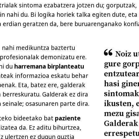
rialak sintoma ezabatzera jotzen du; gorputzak,
in nahi du. Bi logika horiek talka egiten dute, eta
 erdian geratzen da, bere buruarenganako konfi
 nahi medikuntza baztertu
Noiz u
 profesionalak demonizatu ere.
gure gorp
hi du
harremana birplanteatu
entzutear
nteak informazioa eskatu behar
hasi gine
enak. Eta, batez ere, galderak
sintomak 
 berreskuratu. Galderak ez dira
ikusten, 
 seinale; osasunaren parte dira.
mezu gis
zteko bideetako bat
paziente
Galderak 
izatea da. Ez aditu bihurtzea,
errespetu
Ez ulertzen ez dugun guztia