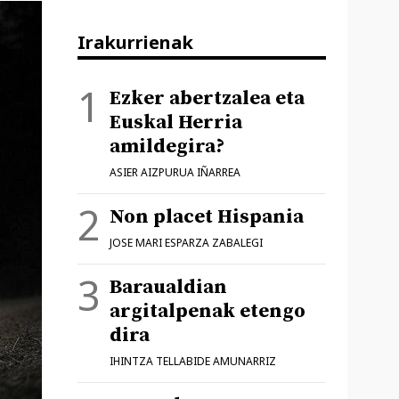
Irakurrienak
Ezker abertzalea eta
Euskal Herria
amildegira?
ASIER AIZPURUA IÑARREA
Non placet Hispania
JOSE MARI ESPARZA ZABALEGI
Baraualdian
argitalpenak etengo
dira
IHINTZA TELLABIDE AMUNARRIZ