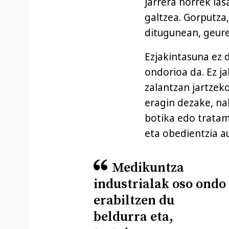
Jarrera horrek la
galtzea. Gorputz
ditugunean, geur
Ezjakintasuna ez 
ondorioa da. Ez j
zalantzan jartzek
eragin dezake, nah
botika edo trata
eta obedientzia a
Medikuntza
industrialak oso ondo
erabiltzen du
beldurra eta,