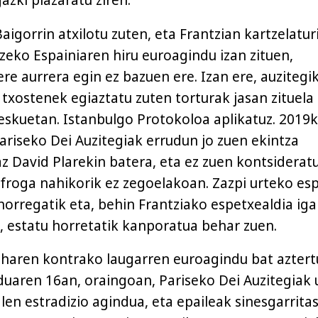
azki plazaratu ziren.
aigorrin atxilotu zuten, eta Frantzian kartzelatur
tzeko Espainiaren hiru euroagindu izan zituen,
re aurrera egin ez bazuen ere. Izan ere, auzitegi
txostenek egiaztatu zuten torturak jasan zituela
 eskuetan. Istanbulgo Protokoloa aplikatuz. 2019
ariseko Dei Auzitegiak errudun jo zuen ekintza
az David Plarekin batera, eta ez zuen kontsiderat
, froga nahikorik ez zegoelakoan. Zazpi urteko es
horregatik eta, behin Frantziako espetxealdia ig
), estatu horretatik kanporatua behar zuen.
 haren kontrako laugarren euroagindu bat aztert
uaren 16an, oraingoan, Pariseko Dei Auzitegiak 
len estradizio agindua, eta epaileak sinesgarrita