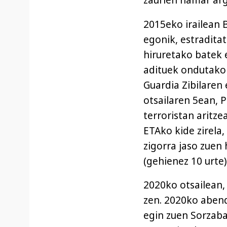
zaurien hamar arg
2015eko irailean B
egonik, estradita
hiruretako batek e
adituek ondutako 
Guardia Zibilaren
otsailaren 5ean, P
terroristan aritze
ETAko kide zirela
zigorra jaso zuen 
(gehienez 10 urte
2020ko otsailean,
zen. 2020ko abend
egin zuen Sorzaba