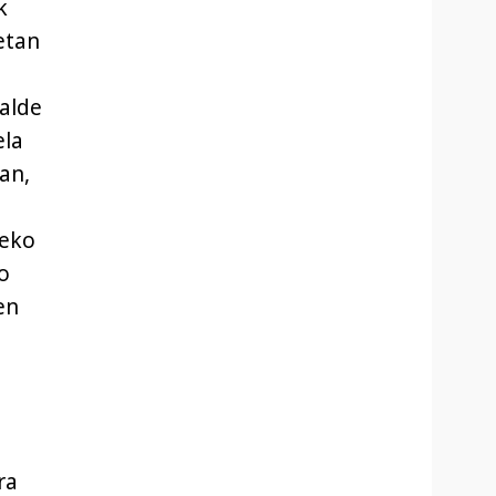
k
etan
alde
ela
an,
5eko
o
en
ra