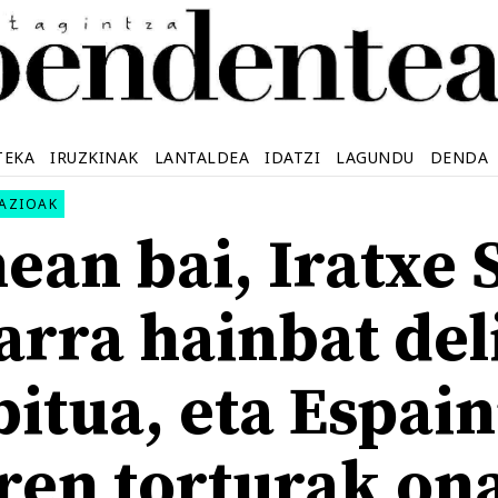
TEKA
IRUZKINAK
LANTALDEA
IDATZI
LAGUNDU
DENDA
AZIOAK
ean bai, Iratxe 
arra hainbat del
bitua, eta Espai
aren torturak on