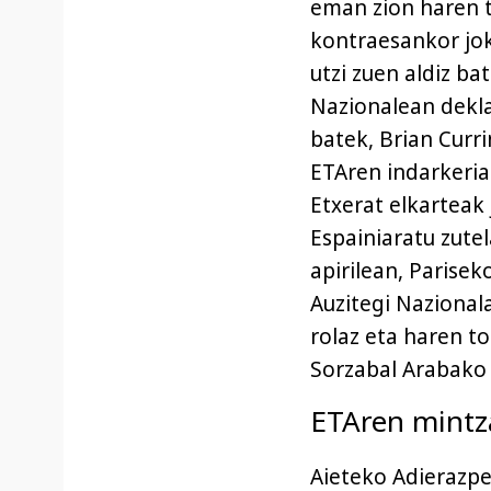
eman zion haren t
kontraesankor jok
utzi zuen aldiz ba
Nazionalean dekla
batek, Brian Curr
ETAren indarkeria
Etxerat elkarteak 
Espainiaratu zute
apirilean, Parisek
Auzitegi Nazional
rolaz eta haren to
Sorzabal Arabako 
ETAren mintz
Aieteko Adierazpe