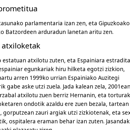
nprometitua
tasunako parlamentaria izan zen, eta Gipuzkoako
o Batzordeen arduradun lanetan aritu zen.
 atxiloketak
estatuan atxilotu zuten, eta Espainiara estradita
spainiar egunkariak hiru hilketa egotzi zizkion,
nartu arren 1999ko urrian Espainiako Auzitegi
k gabe aske utzi zuela. Jada kalean zela, 2001ean
rzabal atxilotu zuen berriz Hernanin, eta tortura
loketaren ondotik azaldu ere zuen bezala, tartean
, gorputzean zauri argiak utzi zizkiotenak, eta se
ik, ospitalera eraman behar izan zuten. Jasanda