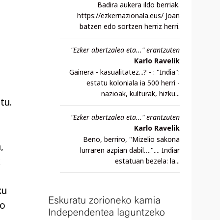
Badira aukera ildo berriak.
https://ezkernazionala.eus/ Joan
batzen edo sortzen herriz herri.
"Ezker abertzalea eta..." erantzuten
Karlo Ravelik
Gainera - kasualitatez...? - : "India":
estatu koloniala ia 500 herri -
nazioak, kulturak, hizku...
tu.
"Ezker abertzalea eta..." erantzuten
Karlo Ravelik
Beno, berriro, "Mizelio sakona
,
lurraren azpian dabil….".... Indiar
k
estatuan bezela: la...
xu
ko