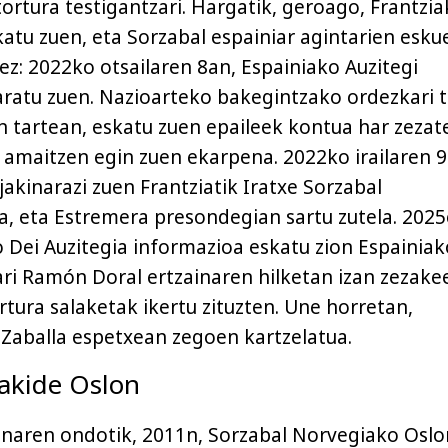
ortura testigantzari. Hargatik, geroago, Frantzia
atu zuen, eta Sorzabal espainiar agintarien esku
tez: 2022ko otsailaren 8an, Espainiako Auzitegi
ratu zuen. Nazioarteko bakegintzako ordezkari t
in tartean, eskatu zuen epaileek kontua har zezat
 amaitzen egin zuen ekarpena. 2022ko irailaren 9
jakinarazi zuen Frantziatik Iratxe Sorzabal
la, eta Estremera presondegian sartu zutela. 202
o Dei Auzitegia informazioa eskatu zion Espainiak
ari Ramón Doral ertzainaren hilketan izan zezake
rtura salaketak ikertu zituzten. Une horretan,
Zaballa espetxean zegoen kartzelatua.
akide Oslon
naren ondotik, 2011n, Sorzabal Norvegiako Oslo