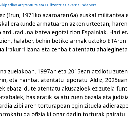
ikipedian argitaratuta eta CC lizentziaz ekarria Indepera
ez (Irun, 1971ko azaroaren 6a) euskal militantea 
skal erakunde armatuaren azken urteetan, haren
 arduraduna izatea egotzi zion Espainiak. Hari et
i zien, halaber, behin betiko armak uzteko ETAren
 irakurri izana eta zenbait atentatu ahaleginet
a zuelakoan, 1997an eta 2015ean atxilotu zuten
in, eta hainbat atentatu leporatu. Aldiz, 2025ean
ek ebatzi dute atentatu akusazioek ez zutela funt
rzabalek, hasieratik salatu zuen bezala eta judizia
ardia Zibilaren torturapean egin zituela adierazp
orrokatu da ofizialki onar dadin torturak pairatu