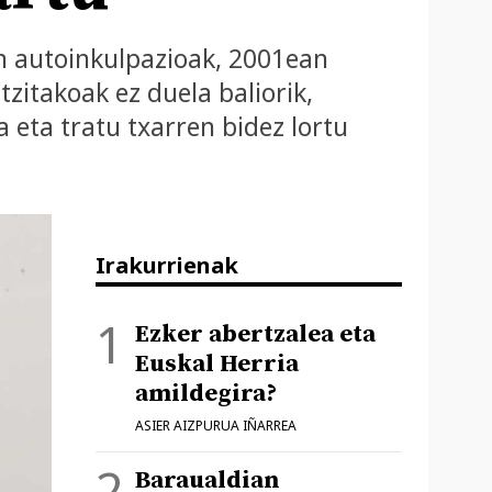
n autoinkulpazioak, 2001ean
tzitakoak ez duela baliorik,
eta tratu txarren bidez lortu
Irakurrienak
Ezker abertzalea eta
Euskal Herria
amildegira?
ASIER AIZPURUA IÑARREA
Baraualdian