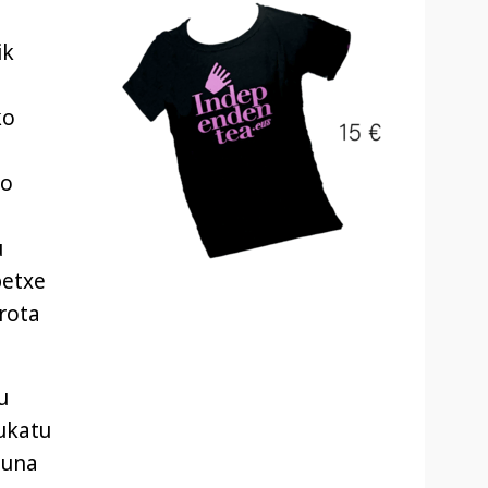
ik
ko
ko
u
petxe
arota
u
ukatu
suna