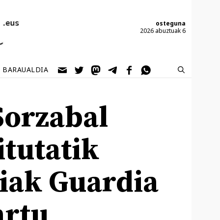
osteguna
2026 abuztuak 6
BARAUALDIA
Sorzabal
itutatik
niak Guardia
artu