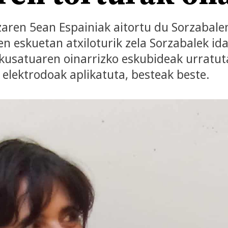
aren 5ean Espainiak aitortu du Sorzabale
en eskuetan atxiloturik zela Sorzabalek ida
usatuaren oinarrizko eskubideak urratuta 
, elektrodoak aplikatuta, besteak beste.