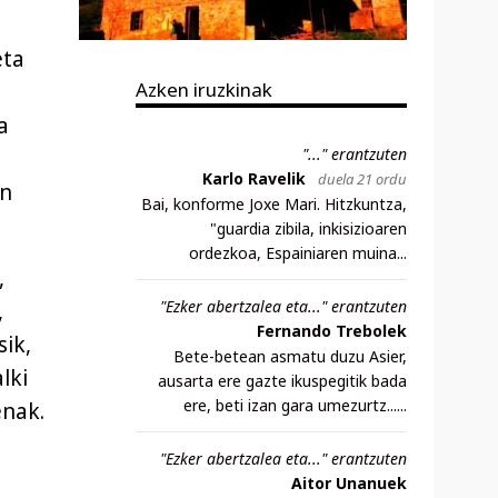
eta
Azken iruzkinak
a
"..." erantzuten
Karlo Ravelik
duela 21 ordu
an
Bai, konforme Joxe Mari. Hitzkuntza,
"guardia zibila, inkisizioaren
ordezkoa, Espainiaren muina...
,
"Ezker abertzalea eta..." erantzuten
,
Fernando Trebolek
sik,
Bete-betean asmatu duzu Asier,
lki
ausarta ere gazte ikuspegitik bada
ere, beti izan gara umezurtz......
enak.
"Ezker abertzalea eta..." erantzuten
Aitor Unanuek