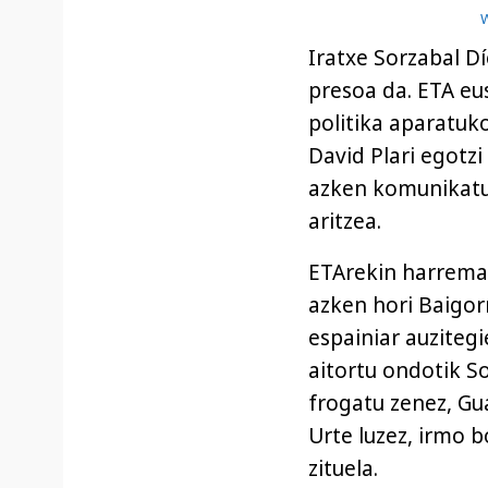
W
Iratxe Sorzabal Dí
presoa da. ETA eu
politika aparatuko
David Plari egotz
azken komunikatua
aritzea.
ETArekin harreman
azken hori Baigorr
espainiar auzitegi
aitortu ondotik So
frogatu zenez, Gu
Urte luzez, irmo b
zituela.