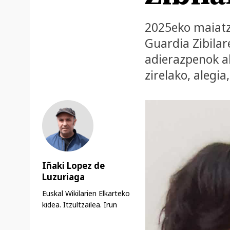
2025eko maiatz
Guardia Zibilar
adierazpenok ak
zirelako, alegia
Iñaki Lopez de
Luzuriaga
Euskal Wikilarien Elkarteko
kidea. Itzultzailea. Irun