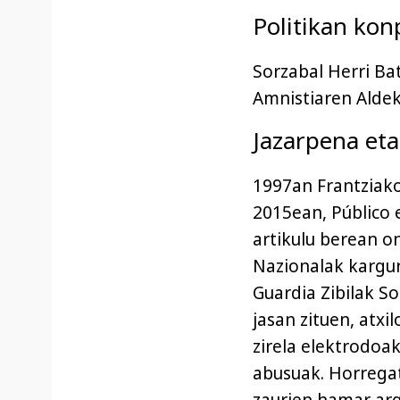
Politikan ko
Sorzabal Herri Ba
Amnistiaren Aldek
Jazarpena eta
1997an Frantziako 
2015ean, Público e
artikulu berean o
Nazionalak karguri
Guardia Zibilak So
jasan zituen, atxi
zirela elektrodoak
abusuak. Horregat