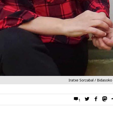
Iratxe Sorzabal / Bidasoko
1