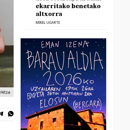
ekarritako benetako
altxorra
MIKEL UGARTE
 Hitza