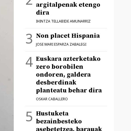
argitalpenak etengo
dira
IHINTZA TELLABIDE AMUNARRIZ
Non placet Hispania
JOSE MARI ESPARZA ZABALEGI
Euskara azterketako
zero borobilen
ondoren, galdera
desberdinak
planteatu behar dira
OSKAR CABALLERO
Hustuketa
bezainbesteko
asebetetzea, barauak