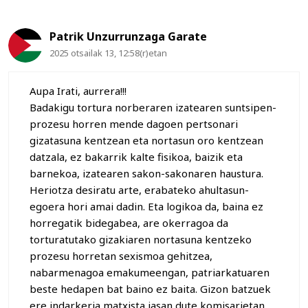
Patrik Unzurrunzaga Garate
2025 otsailak 13, 12:58(r)etan
Aupa Irati, aurrera!!!
Badakigu tortura norberaren izatearen suntsipen-
prozesu horren mende dagoen pertsonari
gizatasuna kentzean eta nortasun oro kentzean
datzala, ez bakarrik kalte fisikoa, baizik eta
barnekoa, izatearen sakon-sakonaren haustura.
Heriotza desiratu arte, erabateko ahultasun-
egoera hori amai dadin. Eta logikoa da, baina ez
horregatik bidegabea, are okerragoa da
torturatutako gizakiaren nortasuna kentzeko
prozesu horretan sexismoa gehitzea,
nabarmenagoa emakumeengan, patriarkatuaren
beste hedapen bat baino ez baita. Gizon batzuek
ere indarkeria matxista jasan dute komisarietan