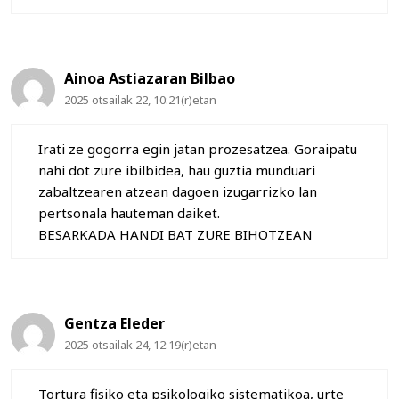
Ainoa Astiazaran Bilbao
2025 otsailak 22, 10:21(r)etan
Irati ze gogorra egin jatan prozesatzea. Goraipatu
nahi dot zure ibilbidea, hau guztia munduari
zabaltzearen atzean dagoen izugarrizko lan
pertsonala hauteman daiket.
BESARKADA HANDI BAT ZURE BIHOTZEAN
Gentza Eleder
2025 otsailak 24, 12:19(r)etan
Tortura fisiko eta psikologiko sistematikoa, urte