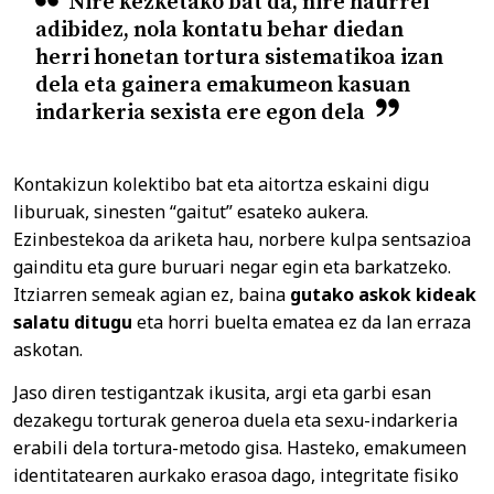
Nire kezketako bat da, nire haurrei
adibidez, nola kontatu behar diedan
herri honetan tortura sistematikoa izan
dela eta gainera emakumeon kasuan
indarkeria sexista ere egon dela
Kontakizun kolektibo bat eta aitortza eskaini digu
liburuak, sinesten “gaitut” esateko aukera.
Ezinbestekoa da ariketa hau, norbere kulpa sentsazioa
gainditu eta gure buruari negar egin eta barkatzeko.
Itziarren semeak agian ez, baina
gutako askok kideak
salatu ditugu
eta horri buelta ematea ez da lan erraza
askotan.
Jaso diren testigantzak ikusita, argi eta garbi esan
dezakegu torturak generoa duela eta sexu-indarkeria
erabili dela tortura-metodo gisa. Hasteko, emakumeen
identitatearen aurkako erasoa dago, integritate fisiko