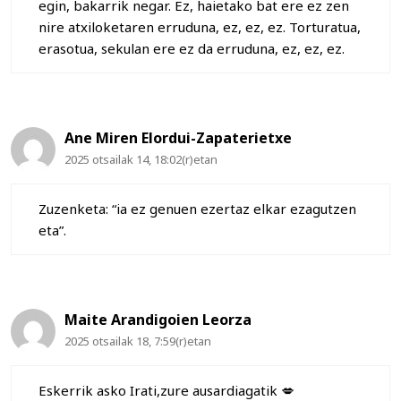
egin, bakarrik negar. Ez, haietako bat ere ez zen
nire atxiloketaren erruduna, ez, ez, ez. Torturatua,
erasotua, sekulan ere ez da erruduna, ez, ez, ez.
Ane Miren Elordui-Zapaterietxe
2025 otsailak 14, 18:02(r)etan
Zuzenketa: “ia ez genuen ezertaz elkar ezagutzen
eta”.
Maite Arandigoien Leorza
2025 otsailak 18, 7:59(r)etan
Eskerrik asko Irati,zure ausardiagatik 💋