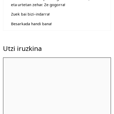
eta urtetan zehar. Ze gogorra!
Zuek bai bizi-indarra!
Besarkada handi bana!
Utzi iruzkina
Iruzkina