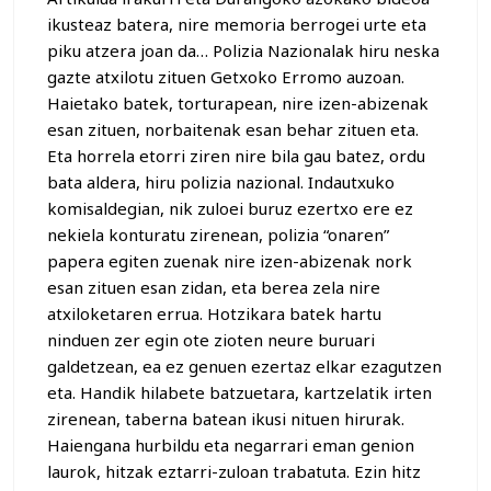
ikusteaz batera, nire memoria berrogei urte eta
piku atzera joan da… Polizia Nazionalak hiru neska
gazte atxilotu zituen Getxoko Erromo auzoan.
Haietako batek, torturapean, nire izen-abizenak
esan zituen, norbaitenak esan behar zituen eta.
Eta horrela etorri ziren nire bila gau batez, ordu
bata aldera, hiru polizia nazional. Indautxuko
komisaldegian, nik zuloei buruz ezertxo ere ez
nekiela konturatu zirenean, polizia “onaren”
papera egiten zuenak nire izen-abizenak nork
esan zituen esan zidan, eta berea zela nire
atxiloketaren errua. Hotzikara batek hartu
ninduen zer egin ote zioten neure buruari
galdetzean, ea ez genuen ezertaz elkar ezagutzen
eta. Handik hilabete batzuetara, kartzelatik irten
zirenean, taberna batean ikusi nituen hirurak.
Haiengana hurbildu eta negarrari eman genion
laurok, hitzak eztarri-zuloan trabatuta. Ezin hitz