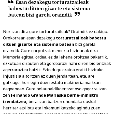
Esan dezakegu
torturatzaileak
babestu dituen gizarte eta sistema
batean
bizi garela oraindik
Nor izan dira gure torturatzaileak? Oraindik ez dakigu.
Orokorrean esan dezakegu
torturatzaileak babestu
dituen gizarte eta sistema batean
bizi garela
oraindik. Gure gorputzak memoria bizidunak dira.
Memoria egitea, ordea, ez da lehena oroitzea bakarrik,
ezkutuan dirauten eta gordearazi nahi diren biolentziak
agerraraztea baizik. Ezin dugu oraina eraiki bizitako
injustizia aitortzen ez duen jendartean, eta, are
gutxiago, hori egin duen estatu makineria martxan
dagoenean. Gure belaunaldikoentzat oso gogorra izan
zen
Fernando Grande Marlaska barne-ministro
izendatzea,
bera izan baitzen ehundaka euskal
herritar atxilotu eta inkomunikatzeko agindu zuen