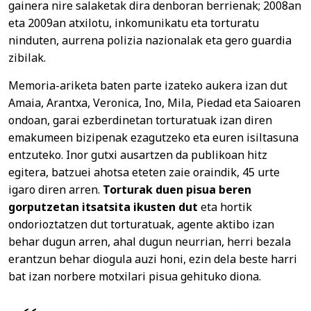
gainera nire salaketak dira denboran berrienak; 2008an
eta 2009an atxilotu, inkomunikatu eta torturatu
ninduten, aurrena polizia nazionalak eta gero guardia
zibilak.
Memoria-ariketa baten parte izateko aukera izan dut
Amaia, Arantxa, Veronica, Ino, Mila, Piedad eta Saioaren
ondoan, garai ezberdinetan torturatuak izan diren
emakumeen bizipenak ezagutzeko eta euren isiltasuna
entzuteko. Inor gutxi ausartzen da publikoan hitz
egitera, batzuei ahotsa eteten zaie oraindik, 45 urte
igaro diren arren.
Torturak duen pisua beren
gorputzetan itsatsita ikusten dut
eta hortik
ondorioztatzen dut torturatuak, agente aktibo izan
behar dugun arren, ahal dugun neurrian, herri bezala
erantzun behar diogula auzi honi, ezin dela beste harri
bat izan norbere motxilari pisua gehituko diona.