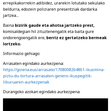
errepikakorrekin adibidez, urarekin lotutako sekulako
beldurra, edozein poliziaren presentziak dardarka
jartzea…
Baina
bizirik gaude eta ahotsa jartzeko prest,
komisaldegian hil zituztenengatik eta baita gure
ondorengoengatik ere,
berriz ez gertatzeko bermeak
lortzeko.
Informazio gehiago:
Arrasaten egindako aurkezpena:
https://goiena.eus/arrasate/1708008264861-ikusmina-
piztu-du-tortura-arrasaten-genero-ikuspegitik-
liburuaren-aurkezpenak
Durangoko azokan egindako aurkezpena: