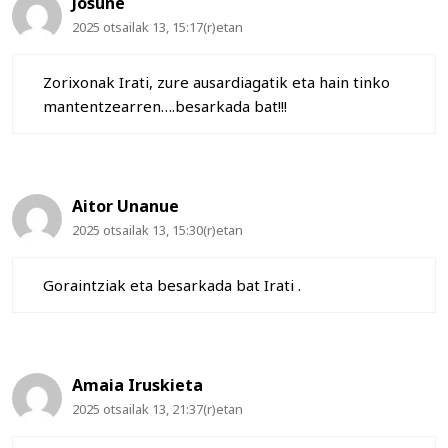
Josune
2025 otsailak 13, 15:17(r)etan
Zorixonak Irati, zure ausardiagatik eta hain tinko
mantentzearren….besarkada bat!!!
Aitor Unanue
2025 otsailak 13, 15:30(r)etan
Goraintziak eta besarkada bat Irati .
Amaia Iruskieta
2025 otsailak 13, 21:37(r)etan