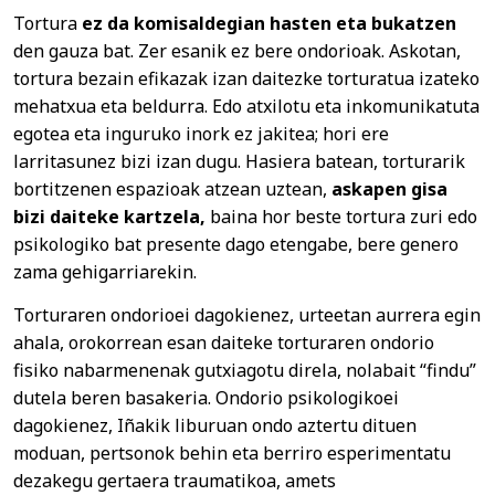
Tortura
ez da komisaldegian hasten eta bukatzen
den gauza bat. Zer esanik ez bere ondorioak. Askotan,
tortura bezain efikazak izan daitezke torturatua izateko
mehatxua eta beldurra. Edo atxilotu eta inkomunikatuta
egotea eta inguruko inork ez jakitea; hori ere
larritasunez bizi izan dugu. Hasiera batean, torturarik
bortitzenen espazioak atzean uztean,
askapen gisa
bizi daiteke kartzela,
baina hor beste tortura zuri edo
psikologiko bat presente dago etengabe, bere genero
zama gehigarriarekin.
Torturaren ondorioei dagokienez, urteetan aurrera egin
ahala, orokorrean esan daiteke torturaren ondorio
fisiko nabarmenenak gutxiagotu direla, nolabait “findu”
dutela beren basakeria. Ondorio psikologikoei
dagokienez, Iñakik liburuan ondo aztertu dituen
moduan, pertsonok behin eta berriro esperimentatu
dezakegu gertaera traumatikoa, amets