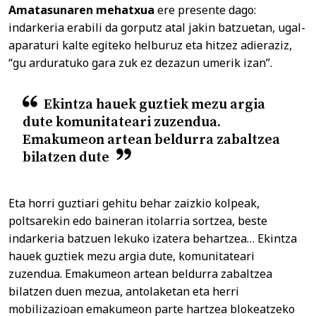
Amatasunaren mehatxua
ere presente dago:
indarkeria erabili da gorputz atal jakin batzuetan, ugal-
aparaturi kalte egiteko helburuz eta hitzez adieraziz,
“gu arduratuko gara zuk ez dezazun umerik izan”.
Ekintza hauek guztiek mezu argia
dute komunitateari zuzendua.
Emakumeon artean beldurra zabaltzea
bilatzen dute
Eta horri guztiari gehitu behar zaizkio kolpeak,
poltsarekin edo baineran itolarria sortzea, beste
indarkeria batzuen lekuko izatera behartzea… Ekintza
hauek guztiek mezu argia dute, komunitateari
zuzendua. Emakumeon artean beldurra zabaltzea
bilatzen duen mezua, antolaketan eta herri
mobilizazioan emakumeon parte hartzea blokeatzeko