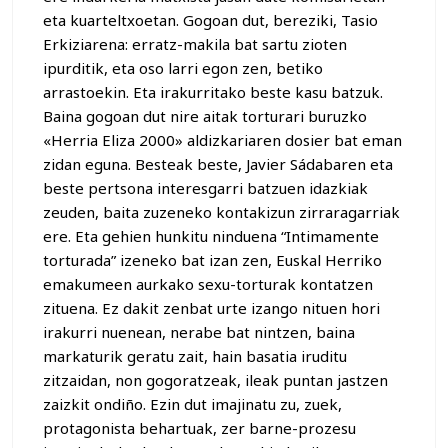
eta kuarteltxoetan. Gogoan dut, bereziki, Tasio
Erkiziarena: erratz-makila bat sartu zioten
ipurditik, eta oso larri egon zen, betiko
arrastoekin. Eta irakurritako beste kasu batzuk.
Baina gogoan dut nire aitak torturari buruzko
«Herria Eliza 2000» aldizkariaren dosier bat eman
zidan eguna. Besteak beste, Javier Sádabaren eta
beste pertsona interesgarri batzuen idazkiak
zeuden, baita zuzeneko kontakizun zirraragarriak
ere. Eta gehien hunkitu ninduena “Intimamente
torturada” izeneko bat izan zen, Euskal Herriko
emakumeen aurkako sexu-torturak kontatzen
zituena. Ez dakit zenbat urte izango nituen hori
irakurri nuenean, nerabe bat nintzen, baina
markaturik geratu zait, hain basatia iruditu
zitzaidan, non gogoratzeak, ileak puntan jastzen
zaizkit ondiño. Ezin dut imajinatu zu, zuek,
protagonista behartuak, zer barne-prozesu