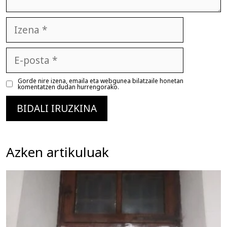
Izena
E-
posta
Gorde nire izena, emaila eta webgunea bilatzaile honetan
komentatzen dudan hurrengorako.
Azken artikuluak