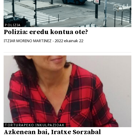
POLIZIA
Polizia: eredu kontua ote?
2022 ekainak 22
ITZIAR MORENO MARTINEZ
-
TORTURAPEKO INKULPAZIOAK
Azkenean bai, Iratxe Sorzabal