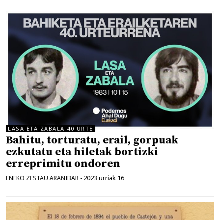
LASA ETA ZABALA 40 URTE
Bahitu, torturatu, erail, gorpuak
ezkutatu eta hiletak bortizki
erreprimitu ondoren
2023 urriak 16
ENEKO ZESTAU ARANIBAR
-