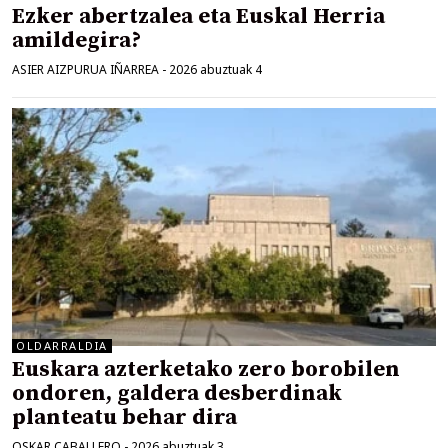
Ezker abertzalea eta Euskal Herria
amildegira?
ASIER AIZPURUA IÑARREA
-
2026 abuztuak 4
OLDARRALDIA
Euskara azterketako zero borobilen
ondoren, galdera desberdinak
planteatu behar dira
OSKAR CABALLERO
-
2026 abuztuak 3