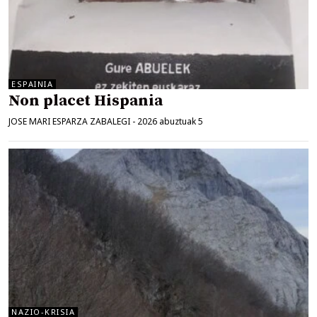
ESPAINIA
Non placet Hispania
JOSE MARI ESPARZA ZABALEGI
-
2026 abuztuak 5
NAZIO-KRISIA