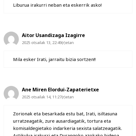
Liburua irakurri neban eta eskerrik asko!
Aitor Usandizaga Izagirre
2025 otsailak 13, 22:49(r)etan
Mila esker Irati, jarraitu bizia sortzen!!
Ane Miren Elordui-Zapaterietxe
2025 otsailak 14, 11:27(r)etan
Zorionak eta besarkada estu bat, Irati, isiltasuna
urratzeagatik, zure ausardiagatik, tortura eta
komisaldegietako indarkeria sexista salatzeagatik.
Artikulua irakurri eta Durangoko azokako bideoa