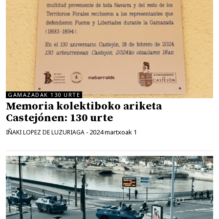
GAMAZADAK 130 URTE
Memoria kolektiboko ariketa
Castejónen: 130 urte
2024 martxoak 1
IÑAKI LOPEZ DE LUZURIAGA
-