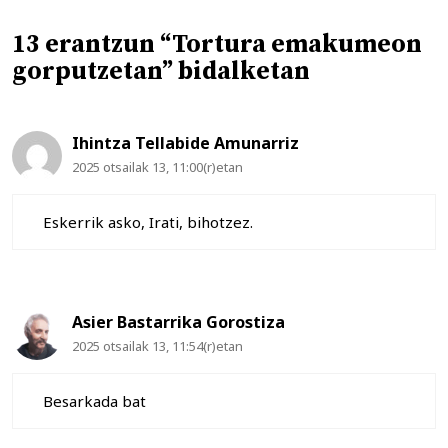
13 erantzun “Tortura emakumeon
gorputzetan” bidalketan
Ihintza Tellabide Amunarriz
2025 otsailak 13, 11:00(r)etan
Eskerrik asko, Irati, bihotzez.
Asier Bastarrika Gorostiza
2025 otsailak 13, 11:54(r)etan
Besarkada bat