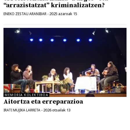
“arrazistatzat” kriminalizatzen?
2025 azaroak 15
ENEKO ZESTAU ARANIBAR
-
MEMORIA KOLEKTIBOA
Aitortza eta erreparazioa
2026 otsailak 13
IRATI MUJIKA LARRETA
-