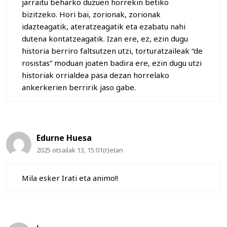
jarraitu beharko duzuen horrekin betiko
bizitzeko. Hori bai, zorionak, zorionak
idazteagatik, ateratzeagatik eta ezabatu nahi
dutena kontatzeagatik. Izan ere, ez, ezin dugu
historia berriro faltsutzen utzi, torturatzaileak “de
rosistas” moduan joaten badira ere, ezin dugu utzi
historiak orrialdea pasa dezan horrelako
ankerkerien berririk jaso gabe.
Edurne Huesa
2025 otsailak 13, 15:01(r)etan
Mila esker Irati eta animo!!