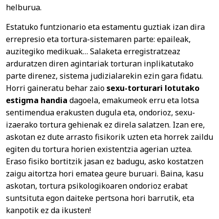
helburua.
Estatuko funtzionario eta estamentu guztiak izan dira
errepresio eta tortura-sistemaren parte: epaileak,
auzitegiko medikuak… Salaketa erregistratzeaz
arduratzen diren agintariak torturan inplikatutako
parte direnez, sistema judizialarekin ezin gara fidatu.
Horri gaineratu behar zaio
sexu-torturari lotutako
estigma handia
dagoela, emakumeok erru eta lotsa
sentimendua erakusten dugula eta, ondorioz, sexu-
izaerako tortura gehienak ez direla salatzen. Izan ere,
askotan ez dute arrasto fisikorik uzten eta horrek zaildu
egiten du tortura horien existentzia agerian uztea.
Eraso fisiko bortitzik jasan ez badugu, asko kostatzen
zaigu aitortza hori ematea geure buruari. Baina, kasu
askotan, tortura psikologikoaren ondorioz erabat
suntsituta egon daiteke pertsona hori barrutik, eta
kanpotik ez da ikusten!