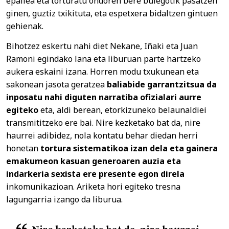
epailea eta torturatu ondoren bere bulegotik pasatzen
ginen, guztiz txikituta, eta espetxera bidaltzen gintuen
gehienak.
Bihotzez eskertu nahi diet Nekane, Iñaki eta Juan
Ramoni egindako lana eta liburuan parte hartzeko
aukera eskaini izana. Horren modu txukunean eta
sakonean jasota geratzea
baliabide garrantzitsua da
inposatu nahi diguten narratiba ofizialari aurre
egiteko
eta, aldi berean, etorkizuneko belaunaldiei
transmititzeko ere bai. Nire kezketako bat da, nire
haurrei adibidez, nola kontatu behar diedan herri
honetan
tortura sistematikoa izan dela eta gainera
emakumeon kasuan generoaren auzia eta
indarkeria sexista ere presente egon direla
inkomunikazioan. Ariketa hori egiteko tresna
lagungarria izango da liburua.