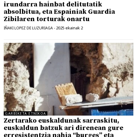
irundarra hainbat delitutatik
absolbitua, eta Espainiak Guardia
Zibilaren torturak onartu
2025 ekainak 2
IÑAKI LOPEZ DE LUZURIAGA
-
GARBIKETA ETNIKOA
Zertarako euskaldunak sarraskitu,
euskaldun batzuk ari direnean gure
erresistentzia nahia “burges” eta