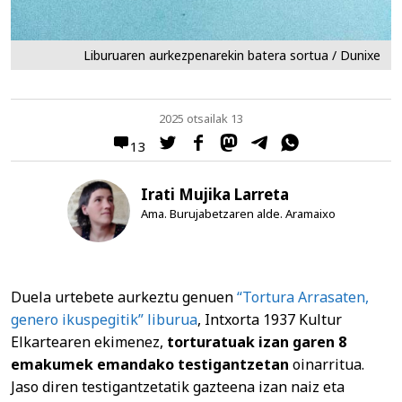
Liburuaren aurkezpenarekin batera sortua / Dunixe
2025 otsailak 13
13
Irati Mujika Larreta
Ama. Burujabetzaren alde. Aramaixo
Duela urtebete aurkeztu genuen
“Tortura Arrasaten,
genero ikuspegitik” liburua
, Intxorta 1937 Kultur
Elkartearen ekimenez,
torturatuak izan garen 8
emakumek emandako testigantzetan
oinarritua.
Jaso diren testigantzetatik gazteena izan naiz eta