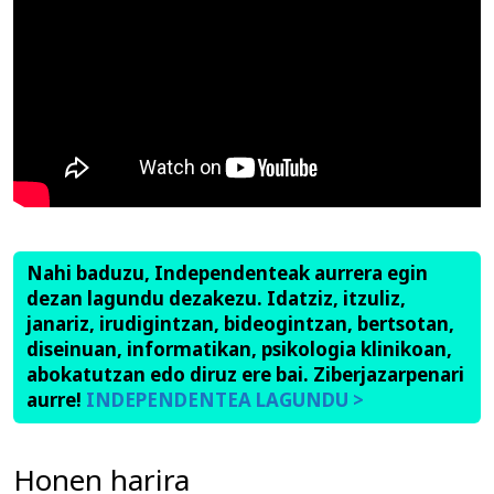
Nahi baduzu, Independenteak aurrera egin
dezan lagundu dezakezu. Idatziz, itzuliz,
janariz, irudigintzan, bideogintzan, bertsotan,
diseinuan, informatikan, psikologia klinikoan,
abokatutzan edo diruz ere bai. Ziberjazarpenari
aurre!
INDEPENDENTEA LAGUNDU >
Honen harira