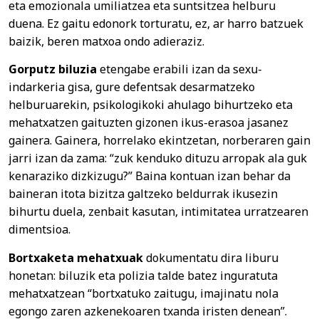
eta emozionala umiliatzea eta suntsitzea helburu
duena. Ez gaitu edonork torturatu, ez, ar harro batzuek
baizik, beren matxoa ondo adieraziz.
Gorputz biluzia
etengabe erabili izan da sexu-
indarkeria gisa, gure defentsak desarmatzeko
helburuarekin, psikologikoki ahulago bihurtzeko eta
mehatxatzen gaituzten gizonen ikus-erasoa jasanez
gainera. Gainera, horrelako ekintzetan, norberaren gain
jarri izan da zama: “zuk kenduko dituzu arropak ala guk
kenaraziko dizkizugu?” Baina kontuan izan behar da
baineran itota bizitza galtzeko beldurrak ikusezin
bihurtu duela, zenbait kasutan, intimitatea urratzearen
dimentsioa.
Bortxaketa mehatxuak
dokumentatu dira liburu
honetan: biluzik eta polizia talde batez inguratuta
mehatxatzean “bortxatuko zaitugu, imajinatu nola
egongo zaren azkenekoaren txanda iristen denean”.